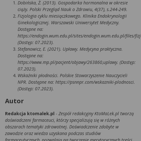
Dobińska, Ż. (2013). Gospodarka hormonalna w okresie
ciąży. Polski Przegląd Nauk o Zdrowiu, 4(37), s.244-249.
Fizjologia cyklu miesiączkowego. Klinika Endokrynologii
Ginekologicznej. Warszawski Uniwersytet Medyczny.
Dostępne na:
https://endogin.wum.edu.pl/sites/endogin.wum.edu.pl/files/f
(Dostęp: 07.2023).
Stefanowicz, E. (2021). Upławy. Medycyna praktyczna.
Dostępne na:
https://www.mp.pl/pacjent/objawy/263860,uplawy. (Dostęp:
07.2023).
Wskaźniki płodności. Polskie Stowarzyszenie Nauczycieli
NPR. Dostępne na: https://psnnpr.com/wskazniki-plodnosci.
(Dostęp: 07.2023).
Autor
Redakcja ktomalek.pl
-
Zespół redakcyjny KtoMaLek.pl tworzą
doświadczeni farmaceuci, którzy specjalizują się w różnych
obszarach tematyki zdrowotnej. Doświadczenie zdobyte w
zawodzie oraz wiedza uzyskana podczas studiów
farmaceutycznych, pozwalają na tworzenie merytorycznych treści