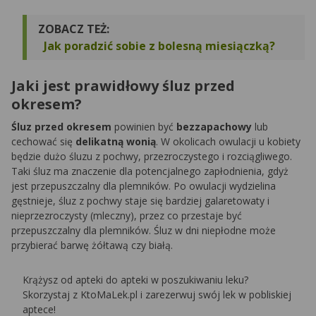
ZOBACZ TEŻ:
Jak poradzić sobie z bolesną miesiączką?
Jaki jest prawidłowy śluz przed
okresem?
Śluz przed okresem
powinien być
bezzapachowy
lub
cechować się
delikatną wonią
. W okolicach owulacji u kobiety
będzie dużo śluzu z pochwy, przezroczystego i rozciągliwego.
Taki śluz ma znaczenie dla potencjalnego zapłodnienia, gdyż
jest przepuszczalny dla plemników. Po owulacji wydzielina
gęstnieje, śluz z pochwy staje się bardziej galaretowaty i
nieprzezroczysty (mleczny), przez co przestaje być
przepuszczalny dla plemników. Śluz w dni niepłodne może
przybierać barwę żółtawą czy białą.
Krążysz od apteki do apteki w poszukiwaniu leku?
Skorzystaj z KtoMaLek.pl i zarezerwuj swój lek w pobliskiej
aptece!