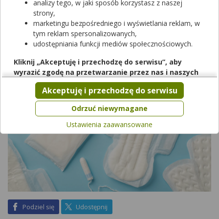
analizy tego, w jaki sposób korzystasz z naszej
wiele zmian. Wśród widocznych objawów, zależnych od fazy
strony,
cyklu, jest charakter śluzu przed okresem. Jaki jest prawidłowy
marketingu bezpośredniego i wyświetlania reklam, w
kolor śluzu przed okresem? Co powinno niepokoić w wyglądzie
tym reklam spersonalizowanych,
wydzieliny z pochwy?
udostępniania funkcji mediów społecznościowych.
Kliknij „Akceptuję i przechodzę do serwisu”, aby
wyrazić zgodę na przetwarzanie przez nas i naszych
partnerów Twoich danych w powyższych celach.
Akceptuję i przechodzę do serwisu
Pamiętaj, że wyrażenie zgody jest dobrowolne, a wyrażoną
zgodę możesz w każdej chwili cofnąć, możesz też wycofać
Odrzuć niewymagane
zgodę na przetwarzanie Twoich danych tylko w niektórych
Ustawienia zaawansowane
celach. Jeżeli chcesz dowiedzieć się więcej lub chcesz
przeprowadzić konfigurację szczegółową, to możesz tego
dokonać za pomocą „Ustawień zaawansowanych”.
Więcej informacji na temat wykorzystywania narzędzi
zewnętrznych w naszym serwisie znajdziesz w
Regulaminie
Serwisu
.
na Facebook
na X
Podziel się
Udostępnij