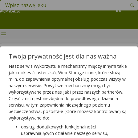
Znajdź lek w swojej okolicy
Koszyk
Śluz przed okresem - jak się
Twoja prywatność jest dla nas ważna
zmienia i jak powinien
Nasz serwis wykorzystuje mechanizmy między innymi takie
wyglądać?
jak cookies (ciasteczka), Web Storage i inne, które służą
m.in. do zapewnienia optymalnej obsługi podczas wizyty w
Autor
naszym serwisie. Powyższe mechanizmy mogą być
wykorzystywane przez nas jak i przez naszych partnerów.
2023-12-14 19:51
2025-06-03 14:20
Publikacja:
Aktualizacja:
Część z nich jest niezbędna do prawidłowego działania
serwisu, w tym zapewnienia niezbędnego poziomu
Artykuł rekomendowany przez:
bezpieczeństwa, pozostałe (które możesz kontrolować) są
mgr farmacji specjalista farmacji aptecznej
wykorzystywane do:
Andrzej Jakimiuk,
magister farmacji Bartłomiej
Łuczyński
obsługi dodatkowych funkcjonalności
usprawniających działanie naszego serwisu,
W trakcie cyklu miesiączkowego organizm kobiety przechodzi