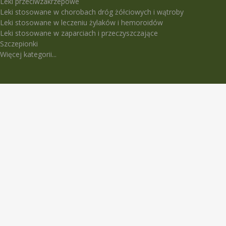
Leki przeciwzakrzepowe
Leki stosowane w chorobach dróg żółciowych i wątroby
Leki stosowane w leczeniu żylaków i hemoroidów
Leki stosowane w zaparciach i przeczyszczające
Szczepionki
Więcej kategorii...
LEKI TRUDNO DOSTĘPNE
5-Fluorouracil Ebewe
Abasaglar
Abilify Maintena
Absenor
Activelle
Actrapid Penfill
Angeliq
Anoro Ellipta (Anoro)
Apidra
Apidra Solostar