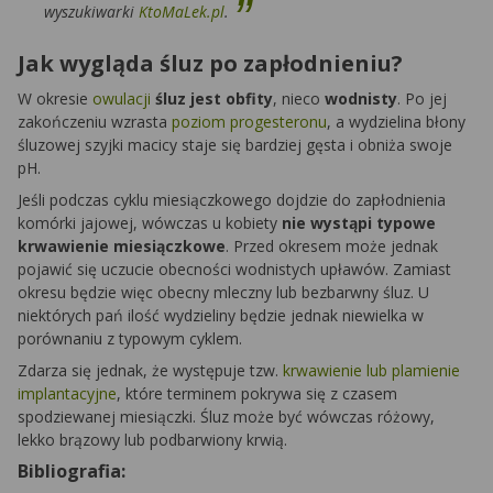
wyszukiwarki
KtoMaLek.pl
.
Jak wygląda śluz po zapłodnieniu?
W okresie
owulacji
śluz jest obfity
, nieco
wodnisty
. Po jej
zakończeniu wzrasta
poziom progesteronu
, a wydzielina błony
śluzowej szyjki macicy staje się bardziej gęsta i obniża swoje
pH.
Jeśli podczas cyklu miesiączkowego dojdzie do zapłodnienia
komórki jajowej, wówczas u kobiety
nie wystąpi typowe
krwawienie miesiączkowe
. Przed okresem może jednak
pojawić się uczucie obecności wodnistych upławów. Zamiast
okresu będzie więc obecny mleczny lub bezbarwny śluz. U
niektórych pań ilość wydzieliny będzie jednak niewielka w
porównaniu z typowym cyklem.
Zdarza się jednak, że występuje tzw.
krwawienie lub plamienie
implantacyjne
, które terminem pokrywa się z czasem
spodziewanej miesiączki. Śluz może być wówczas różowy,
lekko brązowy lub podbarwiony krwią.
Bibliografia: