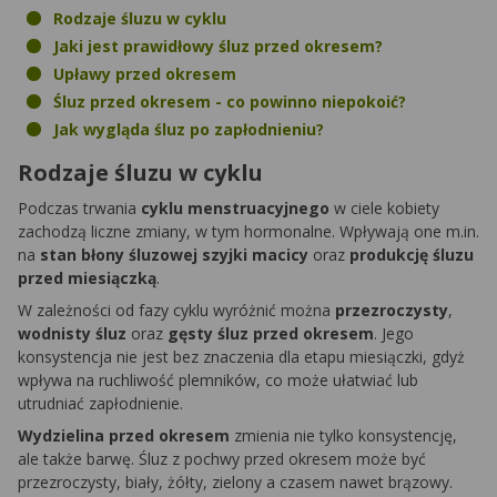
Rodzaje śluzu w cyklu
Jaki jest prawidłowy śluz przed okresem?
Upławy przed okresem
Śluz przed okresem - co powinno niepokoić?
Jak wygląda śluz po zapłodnieniu?
Rodzaje śluzu w cyklu
Podczas trwania
cyklu menstruacyjnego
w ciele kobiety
zachodzą liczne zmiany, w tym hormonalne. Wpływają one m.in.
na
stan błony śluzowej szyjki macicy
oraz
produkcję śluzu
przed miesiączką
.
W zależności od fazy cyklu wyróżnić można
przezroczysty
,
wodnisty śluz
oraz
gęsty śluz przed okresem
. Jego
konsystencja nie jest bez znaczenia dla etapu miesiączki, gdyż
wpływa na ruchliwość plemników, co może ułatwiać lub
utrudniać zapłodnienie.
Wydzielina przed okresem
zmienia nie tylko konsystencję,
ale także barwę. Śluz z pochwy przed okresem może być
przezroczysty, biały, żółty, zielony a czasem nawet brązowy.