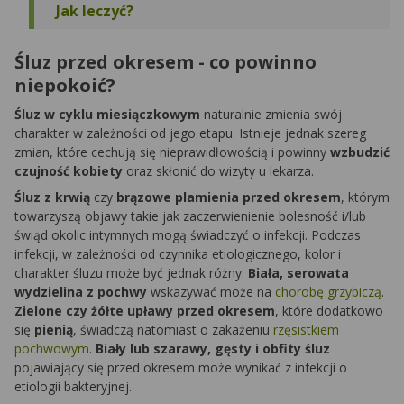
Jak leczyć?
Śluz przed okresem - co powinno
niepokoić?
Śluz w cyklu miesiączkowym
naturalnie zmienia swój
charakter w zależności od jego etapu. Istnieje jednak szereg
zmian, które cechują się nieprawidłowością i powinny
wzbudzić
czujność kobiety
oraz skłonić do wizyty u lekarza.
Śluz z krwią
czy
brązowe plamienia przed okresem
, którym
towarzyszą objawy takie jak zaczerwienienie bolesność i/lub
świąd okolic intymnych mogą świadczyć o infekcji. Podczas
infekcji, w zależności od czynnika etiologicznego, kolor i
charakter śluzu może być jednak różny.
Biała, serowata
wydzielina z pochwy
wskazywać może na
chorobę grzybiczą
.
Zielone czy żółte upławy przed okresem
, które dodatkowo
się
pienią
, świadczą natomiast o zakażeniu
rzęsistkiem
pochwowym
.
Biały lub szarawy, gęsty i obfity śluz
pojawiający się przed okresem może wynikać z infekcji o
etiologii bakteryjnej.