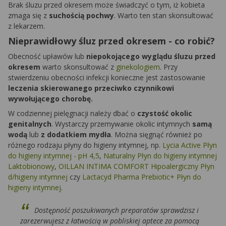
Brak śluzu przed okresem może świadczyć o tym, iż kobieta
zmaga się z
suchością pochwy
. Warto ten stan skonsultować
z lekarzem.
Nieprawidłowy śluz przed okresem - co robić?
Obecność upławów lub
niepokojącego wyglądu śluzu przed
okresem
warto skonsultować z
ginekologiem
. Przy
stwierdzeniu obecności infekcji konieczne jest zastosowanie
leczenia skierowanego przeciwko czynnikowi
wywołującego chorobę.
W codziennej pielęgnacji należy dbać o
czystość okolic
genitalnych
. Wystarczy przemywanie okolic intymnych
samą
wodą
lub
z dodatkiem mydła
. Można sięgnąć również po
różnego rodzaju płyny do higieny intymnej, np.
Lycia Active Płyn
do higieny intymnej - pH 4,5
,
Naturalny Płyn do higieny intymnej
Laktobionowy
,
OILLAN INTIMA COMFORT Hipoalergiczny Płyn
d/higieny intymnej
czy
Lactacyd Pharma Prebiotic+ Płyn do
higieny intymnej
.
Dostępność poszukiwanych preparatów sprawdzisz i
zarezerwujesz z łatwością w pobliskiej aptece za pomocą