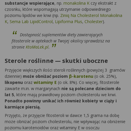
substancje wspierające
, np.
monakolina K
czy ekstrakt z
czosnku, które wspomagają utrzymanie odpowiedniego
poziomu lipidów we krwi (np.
Ziniq Na Cholesterol Monakolina
K
,
Sema Lab LipidControl
,
Lipiforma Plus
,
Cholester
).
Dostępność suplementów diety zawierających
fitosterole w aptekach w Twojej okolicy sprawdzisz na
stronie
KtoMaLek.pl
.
Sterole roślinne — skutki uboczne
Przyjęcie większych ilości steroli roślinnych (powyżej 3 gramów
dziennie)
może obniżać poziom
β-karotenu
(o ok. 25%),
likopenu
oraz
witaminy E
(o ok. 8%). Co więcej, fitosterole
zawarte m.in. w margarynach
nie są polecane dzieciom do
lat 5
, które mają prawidłowy poziom cholesterolu we krwi.
Ponadto powinny unikać ich również kobiety w ciąży i
karmiące piersią.
Przyjęto, że przyjęcie fitosteroli w dawce 1,5 grama na dobę
może obniżać poziom cholesterolu, nie wpływając na obniżenie
poziomu karotenoidów oraz witaminy E w osoczu