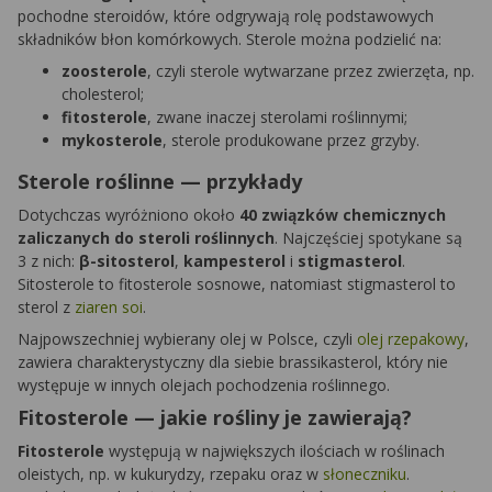
pochodne steroidów, które odgrywają rolę podstawowych
składników błon komórkowych. Sterole można podzielić na:
zoosterole
, czyli sterole wytwarzane przez zwierzęta, np.
cholesterol;
fitosterole
, zwane inaczej sterolami roślinnymi;
mykosterole
, sterole produkowane przez grzyby.
Sterole roślinne — przykłady
Dotychczas wyróżniono około
40 związków chemicznych
zaliczanych do steroli roślinnych
. Najczęściej spotykane są
3 z nich:
β-sitosterol
,
kampesterol
i
stigmasterol
.
Sitosterole to fitosterole sosnowe, natomiast stigmasterol to
sterol z
ziaren soi
.
Najpowszechniej wybierany olej w Polsce, czyli
olej rzepakowy
,
zawiera charakterystyczny dla siebie brassikasterol, który nie
występuje w innych olejach pochodzenia roślinnego.
Fitosterole — jakie rośliny je zawierają?
Fitosterole
występują w największych ilościach w roślinach
oleistych, np. w kukurydzy, rzepaku oraz w
słoneczniku
.