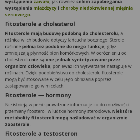
wystąpienia
zawału
, jak również
celem zapobiegania
wystąpienia
miażdżycy
i
choroby niedokrwiennej mięśnia
sercowego
.
Fitosterole a cholesterol
Fitosterole mają budowę podobną do cholesterolu
, a
różnica w ich budowie dotyczy łańcucha bocznego. Sterole
roślinne
pełnią też podobne do niego funkcje
, gdyż
zmniejszają płynność błon komórkowych. W odróżnieniu od
cholesterolu
nie są one jednak syntetyzowane przez
organizm człowieka
, ponieważ ich wytwarzanie następuje w
roślinach. Dzięki podobieństwu do cholesterolu fitosterole
mogą być stosowane w celu jego obniżania poprzez
zastępowanie go w micelach.
Fitosterole — hormony
Nie istnieją w pełni sprawdzone informacje co do możliwości
przemiany fitosteroli w ludzkie hormony steroidowe.
Niektóre
metabolity fitosteroli mogą naśladować w organizmie
zoosterole.
Fitosterole a testosteron