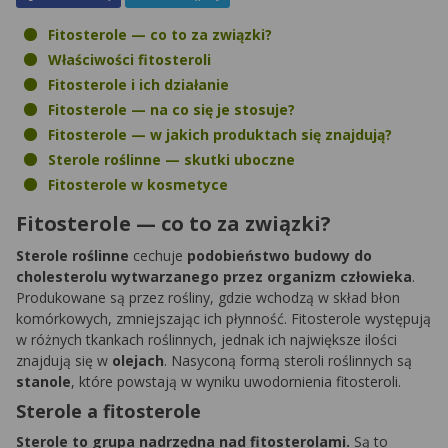
Fitosterole — co to za związki?
Właściwości fitosteroli
Fitosterole i ich działanie
Fitosterole — na co się je stosuje?
Fitosterole — w jakich produktach się znajdują?
Sterole roślinne — skutki uboczne
Fitosterole w kosmetyce
Fitosterole — co to za związki?
Sterole roślinne
cechuje
podobieństwo budowy do
cholesterolu wytwarzanego przez organizm człowieka
.
Produkowane są przez rośliny, gdzie wchodzą w skład błon
komórkowych, zmniejszając ich płynność. Fitosterole występują
w różnych tkankach roślinnych, jednak ich największe ilości
znajdują się w
olejach
. Nasyconą formą steroli roślinnych są
stanole
, które powstają w wyniku uwodornienia fitosteroli.
Sterole a fitosterole
Sterole to grupa nadrzędna nad fitosterolami.
Są to