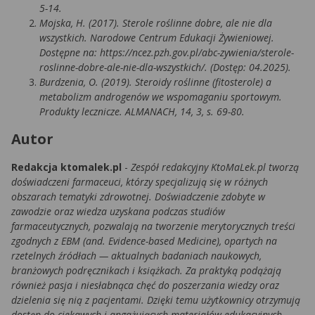
5-14.
Mojska, H. (2017). Sterole roślinne dobre, ale nie dla
wszystkich. Narodowe Centrum Edukacji Żywieniowej.
Dostępne na: https://ncez.pzh.gov.pl/abc-zywienia/sterole-
roslinne-dobre-ale-nie-dla-wszystkich/. (Dostęp: 04.2025).
Burdzenia, O. (2019). Steroidy roślinne (fitosterole) a
metabolizm androgenów we wspomaganiu sportowym.
Produkty lecznicze. ALMANACH, 14, 3, s. 69-80.
Autor
Redakcja ktomalek.pl
-
Zespół redakcyjny KtoMaLek.pl tworzą
doświadczeni farmaceuci, którzy specjalizują się w różnych
obszarach tematyki zdrowotnej. Doświadczenie zdobyte w
zawodzie oraz wiedza uzyskana podczas studiów
farmaceutycznych, pozwalają na tworzenie merytorycznych treści
zgodnych z EBM (and. Evidence-based Medicine), opartych na
rzetelnych źródłach — aktualnych badaniach naukowych,
branżowych podręcznikach i książkach. Za praktyką podążają
również pasja i niesłabnąca chęć do poszerzania wiedzy oraz
dzielenia się nią z pacjentami. Dzięki temu użytkownicy otrzymują
dostęp do ciekawych i angażujących materiałów edukacyjnych.