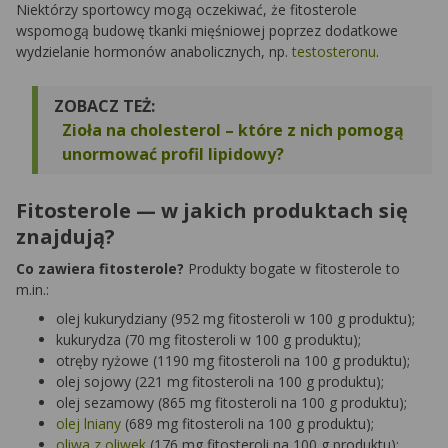
Niektórzy sportowcy mogą oczekiwać, że fitosterole
wspomogą budowę tkanki mięśniowej poprzez dodatkowe
wydzielanie hormonów anabolicznych, np.
testosteronu
.
ZOBACZ TEŻ:
Zioła na cholesterol – które z nich pomogą
unormować profil lipidowy?
Fitosterole — w jakich produktach się
znajdują?
Co zawiera fitosterole?
Produkty bogate w fitosterole to
m.in.:
olej kukurydziany (952 mg fitosteroli w 100 g produktu);
kukurydza (70 mg fitosteroli w 100 g produktu);
otręby ryżowe (1190 mg fitosteroli na 100 g produktu);
olej sojowy (221 mg fitosteroli na 100 g produktu);
olej sezamowy (865 mg fitosteroli na 100 g produktu);
olej lniany
(689 mg fitosteroli na 100 g produktu);
oliwa z oliwek
(176 mg fitosteroli na 100 g produktu);