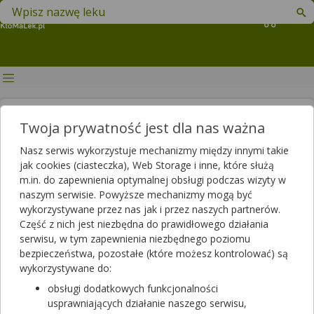
Znajdź lek w swojej okolicy
Koszyk
Fitosterole — jak wpływają na
Twoja prywatność jest dla nas ważna
nasze zdrowie i gdzie je
Nasz serwis wykorzystuje mechanizmy między innymi takie
znajdziemy? Produkty bogate w
jak cookies (ciasteczka), Web Storage i inne, które służą
m.in. do zapewnienia optymalnej obsługi podczas wizyty w
fitosterole
naszym serwisie. Powyższe mechanizmy mogą być
wykorzystywane przez nas jak i przez naszych partnerów.
Autor
Część z nich jest niezbędna do prawidłowego działania
2025-09-01 14:43
2025-09-01 14:43
Publikacja:
Aktualizacja:
serwisu, w tym zapewnienia niezbędnego poziomu
bezpieczeństwa, pozostałe (które możesz kontrolować) są
Artykuł rekomendowany przez:
wykorzystywane do:
magister farmacji Bartłomiej Łuczyński
obsługi dodatkowych funkcjonalności
usprawniających działanie naszego serwisu,
Fitosterole, inaczej zwane sterolami roślinnymi, wytwarzane są