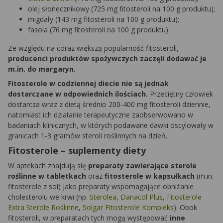
olej słonecznikowy (725 mg fitosteroli na 100 g produktu);
migdały (143 mg fitosteroli na 100 g produktu);
fasola (76 mg fitosteroli na 100 g produktu).
Ze względu na coraz większą popularność fitosteroli,
producenci produktów spożywczych zaczęli dodawać je
m.in. do margaryn.
Fitosterole w codziennej diecie nie są jednak
dostarczane w odpowiednich ilościach.
Przeciętny człowiek
dostarcza wraz z dietą średnio 200-400 mg fitosteroli dziennie,
natomiast ich działanie terapeutyczne zaobserwowano w
badaniach klinicznych, w których podawane dawki oscylowały w
granicach 1-3 gramów steroli roślinnych na dzień.
Fitosterole – suplementy diety
W aptekach znajdują się
preparaty zawierające sterole
roślinne w tabletkach
oraz
fitosterole w kapsułkach
(m.in.
fitosterole z soi) jako preparaty wspomagające obniżanie
cholesterolu we krwi (np.
Sterolea
,
Danacol Plus
,
Fitosterole
Extra Sterole Roślinne
,
Solgar Fitosterole Kompleks
). Obok
fitosteroli, w preparatach tych mogą występować
inne