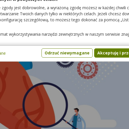
e zgody jest dobrowolne, a wyrażoną zgodę możesz w każdej chwili 
warzanie Twoich danych tylko w niektórych celach. Jeżeli chcesz dowi
 konfigurację szczegółową, to możesz tego dokonać za pomocą „Us
temat wykorzystywania narzędzi zewnętrznych w naszym serwisie zna
Odrzuć niewymagane
Akceptuję i pr
ane