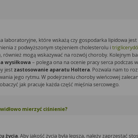
laboratoryjne, które wskażą czy gospodarka lipidowa jest
nienia z podwyższonym stężeniem cholesterolu i
trigliceryd
, również mogą wskazywać na rozwój choroby. Kolejnym ba
ba wysiłkowa
– polega ona na ocenie pracy serca podczas w
y jest
zastosowanie aparatu Holtera
. Pozwala nam to ro
ania jego rytmu. W podejrzeniu choroby wieńcowej zalecan
obaczyć jak pracuje każda część mięśnia sercowego.
awidłowo mierzyć ciśnienie?
u życia
. Aby jakość życia była lepsza, należy zaprzestać st