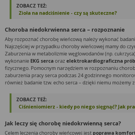
ZOBACZ TEŻ:
Zioła na nadciśnienie - czy są skuteczne?
Choroba niedokrwienna serca – rozpoznanie
Aby rozpoznać chorobę wieńcową należy wykonać badania 
Najczęściej w przypadku choroby wieńcowej mamy do czy
Zaburzenia w metabolizmie węglowodanów (np. cukrzyca)
wykonanie
EKG serca
oraz
elektrokardiograficzna pró
fizycznego. Pomocnym narzędziem w rozpoznaniu chorob
zaburzenia pracy serca podczas 24 godzinnego monitorow
również badanie tzw. echo serca – dzięki niemu możemy z
ZOBACZ TEŻ:
Ciśnieniomierz - kiedy po niego sięgnąć? Jak pr
Jak leczy się chorobę niedokrwienną serca?
Celem leczenia choroby wieńcowej jest
poprawa komfort