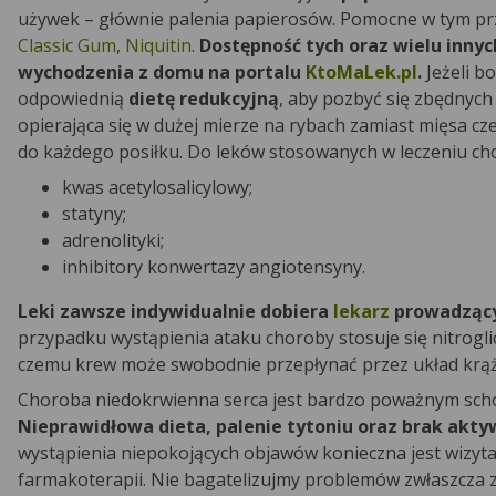
używek – głównie palenia papierosów. Pomocne w tym pr
Classic Gum
,
Niquitin
.
Dostępność tych oraz wielu inny
wychodzenia z domu na portalu
KtoMaLek.pl
.
Jeżeli b
odpowiednią
dietę redukcyjną
, aby pozbyć się zbędnyc
opierająca się w dużej mierze na rybach zamiast mięsa c
do każdego posiłku. Do leków stosowanych w leczeniu ch
kwas acetylosalicylowy;
statyny;
adrenolityki;
inhibitory konwertazy angiotensyny.
Leki zawsze indywidualnie dobiera
lekarz
prowadzący
przypadku wystąpienia ataku choroby stosuje się nitrogl
czemu krew może swobodnie przepłynać przez układ krąża
Choroba niedokrwienna serca jest bardzo poważnym schor
Nieprawidłowa dieta, palenie tytoniu oraz brak aktyw
wystąpienia niepokojących objawów konieczna jest wizyta 
farmakoterapii. Nie bagatelizujmy problemów zwłaszcza 