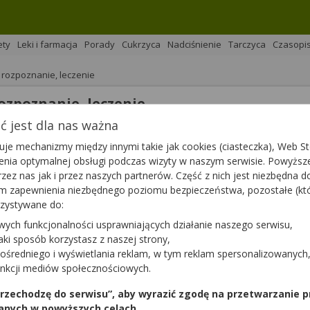
ety
Leki i farmacja
Porady
Cukrzyca
Nadciśnienie
Tarczyca
Czasopi
 rozpoznanie, leczenie
ozpoznanie, leczenie
 jest dla nas ważna
na 
Podziel się
je mechanizmy między innymi takie jak cookies (ciasteczka), Web Sto
ienia optymalnej obsługi podczas wizyty w naszym serwisie. Powyż
zez nas jak i przez naszych partnerów. Część z nich jest niezbędna 
tym zapewnienia niezbędnego poziomu bezpieczeństwa, pozostałe (k
rzystywane do:
wych funkcjonalności usprawniających działanie naszego serwisu,
społeczeństwa XXI wieku. Jedną z poważniejszych dolegliwoś
jaki sposób korzystasz z naszej strony,
kie są objawy tej choroby? Czy łatwo ją rozpoznać? Jakie l
ośredniego i wyświetlania reklam, w tym reklam spersonalizowanych
ej serca?
unkcji mediów społecznościowych.
 przechodzę do serwisu”, aby wyrazić zgodę na przetwarzanie p
anych w powyższych celach.