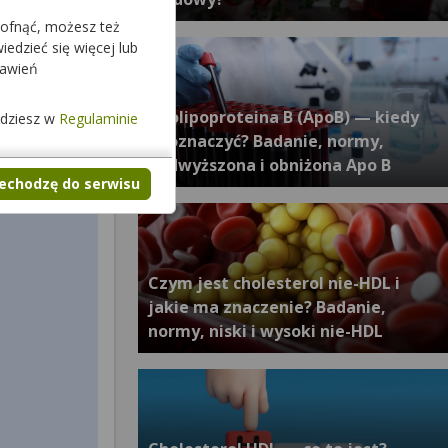
cofnąć, możesz też
edzieć się więcej lub
tawień
Apolipoproteina B (ApoB) — kiedy
jdziesz w
Regulaminie
ją oznaczyć? Badanie, normy,
podwyższona i obniżona Apo B
zechodzę do serwisu
Czym jest cholesterol nie-HDL i
jakie ma znaczenie? Badanie,
normy, niski i wysoki nie-HDL