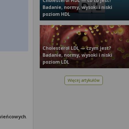
Cholesterol HDL — co to jest?
Badanie, normy, wysoki i niski
poziom HDL
Cholesterol LDL — czym jest?
Badanie, normy, wysoki i niski
poziom LDL
Więcej artykułów
wieńcowych
.