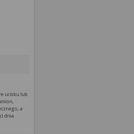
ze ucisku lub
amion,
ycznego, a
i dnia