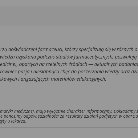
rzą doświadczeni farmaceuci, którzy specjalizują się w różnych 
 wiedza uzyskana podczas studiów farmaceutycznych, pozwalają
edicine), opartych na rzetelnych źródłach — aktualnych badani
ównież pasja i niesłabnąca chęć do poszerzania wiedzy oraz dzie
iekawych i angażujących materiałów edukacyjnych.
tematyki medycznej, mają wyłącznie charakter informacyjny. Dokładamy 
ie ponosimy odpowiedzialności za rezultaty działań podjętych w oparciu
yty u lekarza.