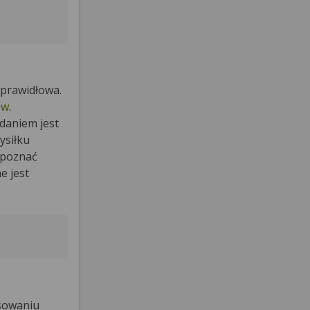
 prawidłowa.
ów
.
daniem jest
ysiłku
zpoznać
e jest
osowaniu