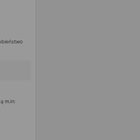
obieństwo
ą m.in: