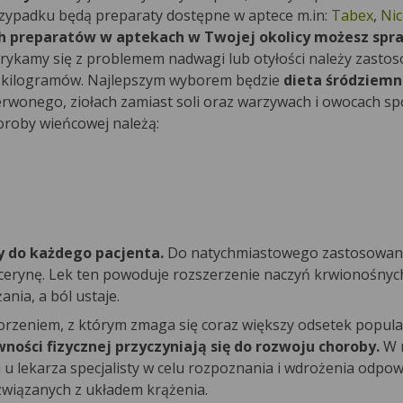
zypadku będą preparaty dostępne w aptece m.in:
Tabex
,
Nic
ch preparatów w aptekach w Twojej okolicy możesz spr
orykamy się z problemem nadwagi lub otyłości należy zasto
h kilogramów. Najlepszym wyborem będzie
dieta śródziem
zerwonego, ziołach zamiast soli oraz warzywach i owocach 
oroby wieńcowej należą:
 do każdego pacjenta.
Do natychmiastowego zastosowan
icerynę. Lek ten powoduje rozszerzenie naczyń krwionośnych
nia, a ból ustaje.
zeniem, z którym zmaga się coraz większy odsetek populac
ności fizycznej przyczyniają się do rozwoju choroby.
W r
u lekarza specjalisty w celu rozpoznania i wdrożenia odpow
związanych z układem krążenia.