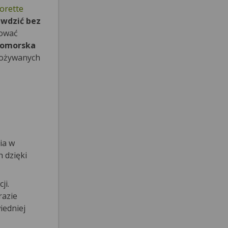
orette
awdzić bez
sować
nomorska
spożywanych
ia w
 dzięki
ji.
azie
iedniej