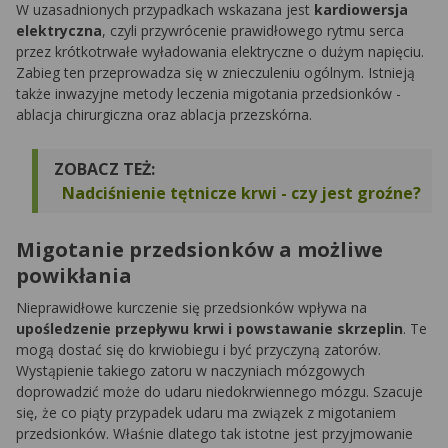
W uzasadnionych przypadkach wskazana jest
kardiowersja
elektryczna
, czyli przywrócenie prawidłowego rytmu serca
przez krótkotrwałe wyładowania elektryczne o dużym napięciu.
Zabieg ten przeprowadza się w znieczuleniu ogólnym. Istnieją
także inwazyjne metody leczenia migotania przedsionków -
ablacja chirurgiczna oraz ablacja przezskórna.
ZOBACZ TEŻ:
Nadciśnienie tętnicze krwi - czy jest groźne?
Migotanie przedsionków a możliwe
powikłania
Nieprawidłowe kurczenie się przedsionków wpływa na
upośledzenie przepływu krwi i powstawanie skrzeplin
. Te
mogą dostać się do krwiobiegu i być przyczyną zatorów.
Wystąpienie takiego zatoru w naczyniach mózgowych
doprowadzić może do udaru niedokrwiennego mózgu. Szacuje
się, że co piąty przypadek udaru ma związek z migotaniem
przedsionków. Właśnie dlatego tak istotne jest przyjmowanie