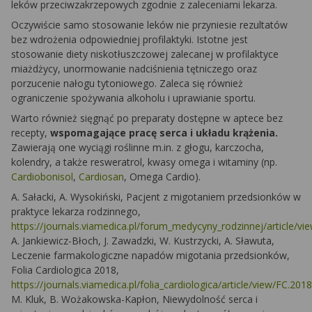
leków przeciwzakrzepowych zgodnie z zaleceniami lekarza.
Oczywiście samo stosowanie leków nie przyniesie rezultatów
bez wdrożenia odpowiedniej profilaktyki. Istotne jest
stosowanie diety niskotłuszczowej zalecanej w profilaktyce
miażdżycy, unormowanie nadciśnienia tętniczego oraz
porzucenie nałogu tytoniowego. Zaleca się również
ograniczenie spożywania alkoholu i uprawianie sportu.
Warto również sięgnąć po preparaty dostępne w aptece bez
recepty,
wspomagające pracę serca i układu krążenia.
Zawierają one wyciągi roślinne m.in. z głogu, karczocha,
kolendry, a także resweratrol, kwasy omega i witaminy (np.
Cardiobonisol
,
Cardiosan
,
Omega Cardio
).
A. Sałacki, A. Wysokiński, Pacjent z migotaniem przedsionków w
praktyce lekarza rodzinnego,
https://journals.viamedica.pl/forum_medycyny_rodzinnej/article/v
A. Jankiewicz-Błoch, J. Zawadzki, W. Kustrzycki, A. Sławuta,
Leczenie farmakologiczne napadów migotania przedsionków,
Folia Cardiologica 2018,
https://journals.viamedica.pl/folia_cardiologica/article/view/FC.20
M. Kluk, B. Wożakowska-Kapłon, Niewydolność serca i