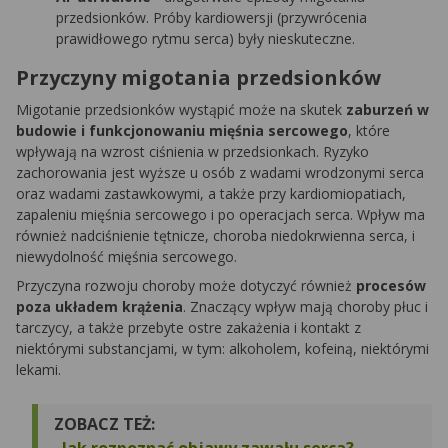
przedsionków. Próby kardiowersji (przywrócenia
prawidłowego rytmu serca) były nieskuteczne.
Przyczyny migotania przedsionków
Migotanie przedsionków wystąpić może na skutek
zaburzeń w
budowie i funkcjonowaniu mięśnia sercowego
, które
wpływają na wzrost ciśnienia w przedsionkach. Ryzyko
zachorowania jest wyższe u osób z wadami wrodzonymi serca
oraz wadami zastawkowymi, a także przy kardiomiopatiach,
zapaleniu mięśnia sercowego i po operacjach serca. Wpływ ma
również nadciśnienie tętnicze, choroba niedokrwienna serca, i
niewydolność mięśnia sercowego.
Przyczyna rozwoju choroby może dotyczyć również
procesów
poza układem krążenia
. Znaczący wpływ mają choroby płuc i
tarczycy, a także przebyte ostre zakażenia i kontakt z
niektórymi substancjami, w tym: alkoholem, kofeiną, niektórymi
lekami.
ZOBACZ TEŻ: