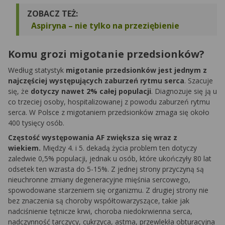
ZOBACZ TEŻ:
Aspiryna – nie tylko na przeziębienie
Komu grozi migotanie przedsionków?
Według statystyk
migotanie przedsionków jest jednym z
najczęściej występujących zaburzeń rytmu serca
. Szacuje
się, że
dotyczy nawet 2% całej populacji
. Diagnozuje się ją u
co trzeciej osoby, hospitalizowanej z powodu zaburzeń rytmu
serca. W Polsce z migotaniem przedsionków zmaga się około
400 tysięcy osób.
Częstość występowania AF zwiększa się wraz z
wiekiem.
Między 4. i 5. dekadą życia problem ten dotyczy
zaledwie 0,5% populacji, jednak u osób, które ukończyły 80 lat
odsetek ten wzrasta do 5-15%. Z jednej strony przyczyną są
nieuchronne zmiany degeneracyjne mięśnia sercowego,
spowodowane starzeniem się organizmu. Z drugiej strony nie
bez znaczenia są choroby współtowarzyszące, takie jak
nadciśnienie tętnicze krwi, choroba niedokrwienna serca,
nadczynność tarczycy, cukrzyca, astma, przewlekła obturacyjna