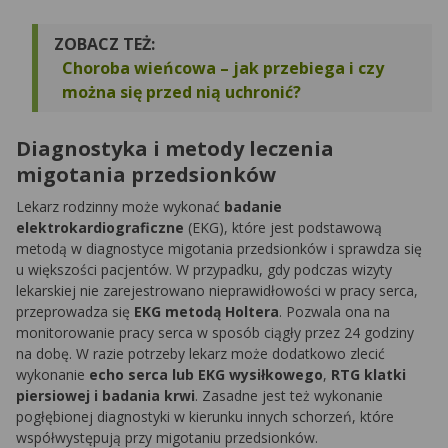
ZOBACZ TEŻ:
Choroba wieńcowa – jak przebiega i czy
można się przed nią uchronić?
Diagnostyka i metody leczenia
migotania przedsionków
Lekarz rodzinny może wykonać
badanie
elektrokardiograficzne
(EKG), które jest podstawową
metodą w diagnostyce migotania przedsionków i sprawdza się
u większości pacjentów. W przypadku, gdy podczas wizyty
lekarskiej nie zarejestrowano nieprawidłowości w pracy serca,
przeprowadza się
EKG metodą Holtera
. Pozwala ona na
monitorowanie pracy serca w sposób ciągły przez 24 godziny
na dobę. W razie potrzeby lekarz może dodatkowo zlecić
wykonanie
echo serca lub EKG wysiłkowego
,
RTG klatki
piersiowej i badania krwi
. Zasadne jest też wykonanie
pogłębionej diagnostyki w kierunku innych schorzeń, które
współwystępują przy migotaniu przedsionków.