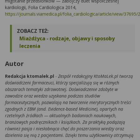
migotanie przedsionków — zabójczy duet współczesnej
kardiologii, Folia Cardiologica 2014,
https://journals.viamedica.pl/folia_cardiologica/article/view/37695
ZOBACZ TEŻ:
Miażdżyca - rodzaje, objawy i sposoby
leczenia
Autor
Redakcja ktomalek.pl
-
Zespół redakcyjny KtoMaLek.pl tworzą
doświadczeni farmaceuci, którzy specjalizują się w różnych
obszarach tematyki zdrowotnej. Doświadczenie zdobyte w
zawodzie oraz wiedza uzyskana podczas studiów
farmaceutycznych, pozwalają na tworzenie merytorycznych treści
zgodnych z EBM (and. Evidence-based Medicine), opartych na
rzetelnych źródłach — aktualnych badaniach naukowych,
branżowych podręcznikach i książkach. Za praktyką podążają
również pasja i niesłabnąca chęć do poszerzania wiedzy oraz
dzielenia się nią z pacjentami. Dzięki temu użytkownicy otrzymują