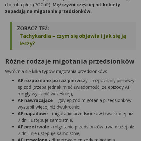
choroba płuc (POChP).
Mężczyźni częściej niż kobiety
zapadają na migotanie przedsionków.
ZOBACZ TEŻ:
Tachykardia – czym się objawia i jak się ją
leczy?
Różne rodzaje migotania przedsionków
Wyróżnia się kilka typów migotania przedsionków:
AF rozpoznane po raz pierwsz
y - rozpoznany pierwszy
epizod (trzeba jednak mieć świadomość, że epizody AF
mogły wystąpić wcześniej),
AF nawracające
- gdy epizod migotania przedsionków
wystąpił więcej niż dwukrotnie,
AF napadowe
- migotanie przedsionków trwa krócej niż
7 dni i ustępuje samoistnie,
AF przetrwałe
- migotanie przedsionków trwa dłużej niż
7 dni i nie ustępuje samoistnie,
AF utrwalone
- długotrwałe epizody migotania