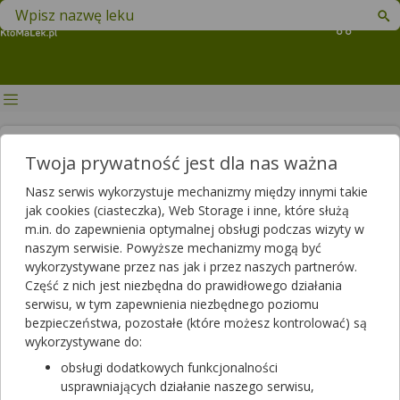
Znajdź lek w swojej okolicy
Koszyk
Czy migotanie przedsionków
Twoja prywatność jest dla nas ważna
jest groźne?
Nasz serwis wykorzystuje mechanizmy między innymi takie
jak cookies (ciasteczka), Web Storage i inne, które służą
Autor
m.in. do zapewnienia optymalnej obsługi podczas wizyty w
2019-11-15 13:58
2025-06-03 14:20
Publikacja:
Aktualizacja:
naszym serwisie. Powyższe mechanizmy mogą być
wykorzystywane przez nas jak i przez naszych partnerów.
Artykuł rekomendowany przez:
Część z nich jest niezbędna do prawidłowego działania
magister farmacji Bartłomiej Łuczyński
serwisu, w tym zapewnienia niezbędnego poziomu
bezpieczeństwa, pozostałe (które możesz kontrolować) są
Zaburzenia rytmu serca, czyli arytmie, są stanem, w którym
wykorzystywane do:
skurcze mięśnia sercowego są nieregularne, a ich częstotliwość
jest znacząco podwyższona. Jednym z najczęściej
obsługi dodatkowych funkcjonalności
diagnozowanych zaburzeń jest migotanie przedsionków.
usprawniających działanie naszego serwisu,