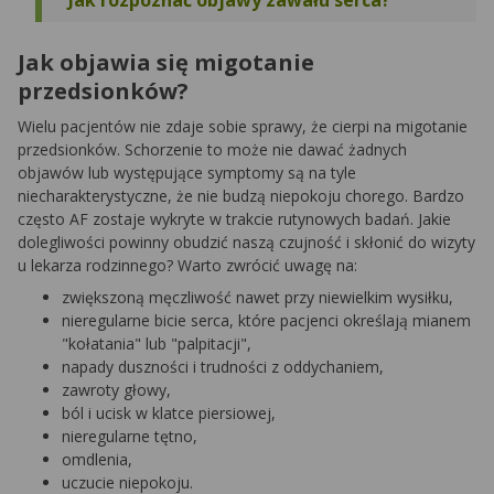
Jak rozpoznać objawy zawału serca?
Jak objawia się migotanie
przedsionków?
Wielu pacjentów nie zdaje sobie sprawy, że cierpi na migotanie
przedsionków. Schorzenie to może nie dawać żadnych
objawów lub występujące symptomy są na tyle
niecharakterystyczne, że nie budzą niepokoju chorego. Bardzo
często AF zostaje wykryte w trakcie rutynowych badań. Jakie
dolegliwości powinny obudzić naszą czujność i skłonić do wizyty
u lekarza rodzinnego? Warto zwrócić uwagę na:
zwiększoną męczliwość nawet przy niewielkim wysiłku,
nieregularne bicie serca, które pacjenci określają mianem
"kołatania" lub "palpitacji",
napady duszności i trudności z oddychaniem,
zawroty głowy,
ból i ucisk w klatce piersiowej,
nieregularne tętno,
omdlenia,
uczucie niepokoju.