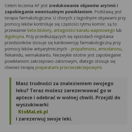
Celem leczenia AF jest
zredukowanie objawów arytmii i
zapobieganie ewentualnym powikłaniom
. Podstawą jest
terapia farmakologiczna. U chorych z łagodnymi objawami przy
pomocy leków kontroluje się częstości rytmu komór, są to
przeważnie
beta-blokery
,
antagoniści kanału wapniowego
lub
digoksyna
. Przy przedłużających się epizodach migotania
przedsionków stosuje się kardiowersję farmakologiczną przy
pomocy leków antyarytmicznych -
propafenonu
,
amiodaronu
,
flekainidu, wernakalantu. Niezwykle istotne jest zapobieganie
powikłaniom zakrzepowo-zatorowym, dlatego stosuje się
również terapię
preparatami przeciwzakrzepowymi
.
Masz trudności za znalezieniem swojego
leku? Teraz możesz zarezerwować go w
aptece i odebrać w wolnej chwili. Przejdź do
wyszukiwarki
KtoMaLek.pl
i zarezerwuj swoje leki.