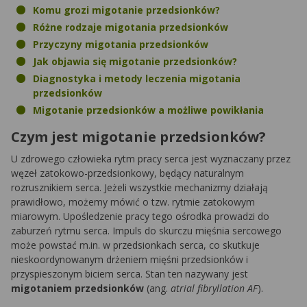
Komu grozi migotanie przedsionków?
Różne rodzaje migotania przedsionków
Przyczyny migotania przedsionków
Jak objawia się migotanie przedsionków?
Diagnostyka i metody leczenia migotania
przedsionków
Migotanie przedsionków a możliwe powikłania
Czym jest migotanie przedsionków?
U zdrowego człowieka rytm pracy serca jest wyznaczany przez
węzeł zatokowo-przedsionkowy, będący naturalnym
rozrusznikiem serca. Jeżeli wszystkie mechanizmy działają
prawidłowo, możemy mówić o tzw. rytmie zatokowym
miarowym. Upośledzenie pracy tego ośrodka prowadzi do
zaburzeń rytmu serca. Impuls do skurczu mięśnia sercowego
może powstać m.in. w przedsionkach serca, co skutkuje
nieskoordynowanym drżeniem mięśni przedsionków i
przyspieszonym biciem serca. Stan ten nazywany jest
migotaniem przedsionków
(ang.
atrial fibryllation AF
).