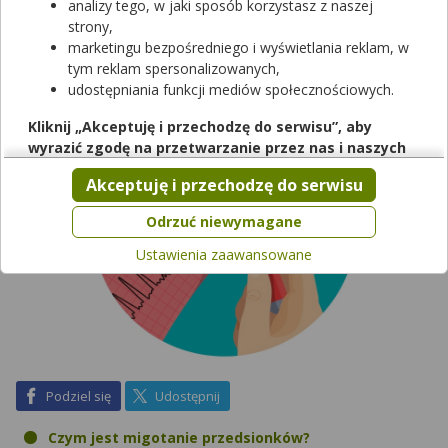
Szacuje się, że zmaga się z nim 1-2% populacji. Kto najczęściej
analizy tego, w jaki sposób korzystasz z naszej
cierpi na migotanie przedsionków? Czy jest ono groźne dla
strony,
zdrowia? Jak należy leczyć ten rodzaj arytmii?
marketingu bezpośredniego i wyświetlania reklam, w
tym reklam spersonalizowanych,
udostępniania funkcji mediów społecznościowych.
Kliknij „Akceptuję i przechodzę do serwisu”, aby
wyrazić zgodę na przetwarzanie przez nas i naszych
partnerów Twoich danych w powyższych celach.
Akceptuję i przechodzę do serwisu
Pamiętaj, że wyrażenie zgody jest dobrowolne, a wyrażoną
zgodę możesz w każdej chwili cofnąć, możesz też wycofać
Odrzuć niewymagane
zgodę na przetwarzanie Twoich danych tylko w niektórych
Ustawienia zaawansowane
celach. Jeżeli chcesz dowiedzieć się więcej lub chcesz
przeprowadzić konfigurację szczegółową, to możesz tego
dokonać za pomocą „Ustawień zaawansowanych”.
Więcej informacji na temat wykorzystywania narzędzi
zewnętrznych w naszym serwisie znajdziesz w
Regulaminie
Serwisu
.
na Facebook
na X
Podziel się
Udostępnij
Czym jest migotanie przedsionków?