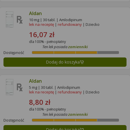
Aldan
10 mg | 30 tabl. | Amlodipinum
lek na receptę
|
refundowany
| Dziecko
16,07 zł
dla 100% - pełnopłatny
Ten lek posiada
zamienniki
Dostępność
Dodaj do koszyka
Aldan
5 mg | 30 tabl. | Amlodipinum
lek na receptę
|
refundowany
| Dziecko
8,80 zł
dla 100% - pełnopłatny
Ten lek posiada
zamienniki
Dostępność
Dodaj do koszyka