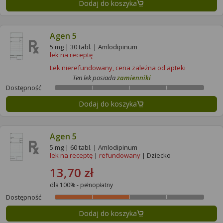
Dodaj do koszyka
Agen 5
5 mg | 30 tabl. | Amlodipinum
lek na receptę
Lek nierefundowany, cena zależna od apteki
Ten lek posiada
zamienniki
Dostępność
Dodaj do koszyka
Agen 5
5 mg | 60 tabl. | Amlodipinum
lek na receptę
|
refundowany
| Dziecko
13,70 zł
dla 100% - pełnopłatny
Dostępność
Dodaj do koszyka