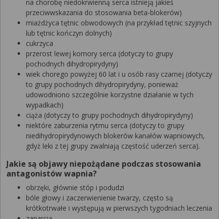
na chorobę niedokrwienną serca istnieją jakieś
przeciwwskazania do stosowania beta-blokerów)
miażdżyca tętnic obwodowych (na przykład tętnic szyjnych
lub tętnic kończyn dolnych)
cukrzyca
przerost lewej komory serca (dotyczy to grupy
pochodnych dihydropirydyny)
wiek chorego powyżej 60 lat i u osób rasy czarnej (dotyczy
to grupy pochodnych dihydropirydyny, ponieważ
udowodniono szczególnie korzystne działanie w tych
wypadkach)
ciąża (dotyczy to grupy pochodnych dihydropirydyny)
niektóre zaburzenia rytmu serca (dotyczy to grupy
niedihydropirydynowych blokerów kanałów wapniowych,
gdyż leki z tej grupy zwalniają częstość uderzeń serca).
Jakie są objawy niepożądane podczas stosowania
antagonistów wapnia?
obrzęki, głównie stóp i podudzi
bóle głowy i zaczerwienienie twarzy, często są
krótkotrwałe i występują w pierwszych tygodniach leczenia
zaparcia