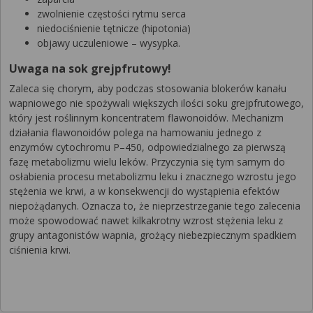
zwolnienie częstości rytmu serca
niedociśnienie tętnicze (hipotonia)
objawy uczuleniowe – wysypka.
Uwaga na sok grejpfrutowy!
Zaleca się chorym, aby podczas stosowania blokerów kanału
wapniowego nie spożywali większych ilości soku grejpfrutowego,
który jest roślinnym koncentratem flawonoidów. Mechanizm
działania flawonoidów polega na hamowaniu jednego z
enzymów cytochromu P–450, odpowiedzialnego za pierwszą
fazę metabolizmu wielu leków. Przyczynia się tym samym do
osłabienia procesu metabolizmu leku i znacznego wzrostu jego
stężenia we krwi, a w konsekwencji do wystąpienia efektów
niepożądanych. Oznacza to, że nieprzestrzeganie tego zalecenia
może spowodować nawet kilkakrotny wzrost stężenia leku z
grupy antagonistów wapnia, grożący niebezpiecznym spadkiem
ciśnienia krwi.