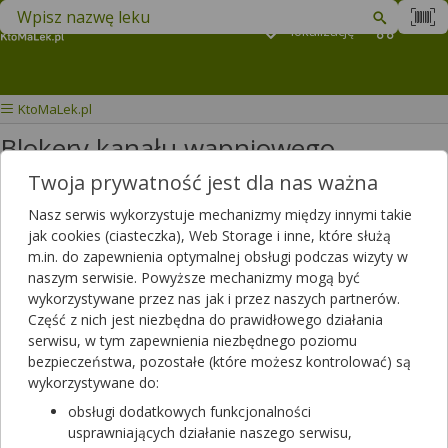
Znajdź lek w swojej okolicy
Podaj
lokalizację
Koszyk
M
KtoMaLek.pl
Blokery kanału wapniowego,
Antagoniści wapnia
Twoja prywatność jest dla nas ważna
Nasz serwis wykorzystuje mechanizmy między innymi takie
Wybierz grupę produktów
jak cookies (ciasteczka), Web Storage i inne, które służą
m.in. do zapewnienia optymalnej obsługi podczas wizyty w
naszym serwisie. Powyższe mechanizmy mogą być
W tej kategorii znajdziesz blokery kanału wapniowego, które blokują
wykorzystywane przez nas jak i przez naszych partnerów.
napływ wapnia do komórek ściany tętnic i mięśnia sercowego.
Część z nich jest niezbędna do prawidłowego działania
Filtrowanie
serwisu, w tym zapewnienia niezbędnego poziomu
bezpieczeństwa, pozostałe (które możesz kontrolować) są
Filtrowanie
wykorzystywane do:
Wyniki wyszukiwania
(133)
obsługi dodatkowych funkcjonalności
usprawniających działanie naszego serwisu,