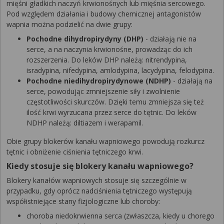
mięśni gładkich naczyń krwionośnych lub mięśnia sercowego.
Pod względem działania i budowy chemicznej antagonistów
wapnia można podzielić na dwie grupy:
Pochodne dihydropirydyny (DHP)
- działają nie na
serce, a na naczynia krwionośne, prowadząc do ich
rozszerzenia. Do leków DHP należą: nitrendypina,
isradypina, nifedypina, amlodypina, lacydypina, felodypina.
Pochodne niedihydropirydynowe (NDHP)
- działają na
serce, powodując zmniejszenie siły i zwolnienie
częstotliwości skurczów. Dzięki temu zmniejsza się też
ilość krwi wyrzucana przez serce do tętnic. Do leków
NDHP należą: diltiazem i werapamil.
Obie grupy blokerów kanału wapniowego powodują rozkurcz
tętnic i obniżenie ciśnienia tętniczego krwi.
Kiedy stosuje się blokery kanału wapniowego?
Blokery kanałów wapniowych stosuje się szczególnie w
przypadku, gdy oprócz nadciśnienia tętniczego występują
współistniejące stany fizjologiczne lub choroby:
choroba niedokrwienna serca (zwłaszcza, kiedy u chorego