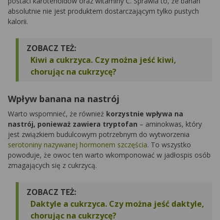
postaci karotenoidów oraz witaminy C. Sprawia to, że banan
absolutnie nie jest produktem dostarczającym tylko pustych
kalorii.
ZOBACZ TEŻ:
Kiwi a cukrzyca. Czy można jeść kiwi,
chorując na cukrzycę?
Wpływ banana na nastrój
Warto wspomnieć, że również
korzystnie wpływa na
nastrój, ponieważ zawiera tryptofan
– aminokwas, który
jest związkiem budulcowym potrzebnym do wytworzenia
serotoniny nazywanej hormonem szczęścia
. To wszystko
powoduje, że owoc ten warto wkomponować w jadłospis osób
zmagających się z cukrzycą.
ZOBACZ TEŻ:
Daktyle a cukrzyca. Czy można jeść daktyle,
chorując na cukrzycę?