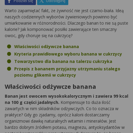
na Facebook
na X
Podziel się
Udostępnij
Warto zapamiętać fakt, że żywność nie jest czarno-biała. Ideą
naszych codziennych wyborów żywieniowych powinno być
umiarkowanie w różnorodności. Dlaczego banan to nie są puste
kalorie? Jak komponować posiłki zawierające ten smaczny
owoc, gdy choruje się na cukrzycę?
Właściwości odżywcze banana
Kryteria prawidłowego wyboru banana w cukrzycy
Towarzystwo dla banana na talerzu cukrzyka
Przepis z bananem przyjazny utrzymaniu stałego
poziomu glikemii w cukrzycy
Właściwości odżywcze banana
Banan jest owocem wysokokalorycznym i zawiera 99 kcal
na 100 g części jadalnych.
Kompensuje to duża ilość
zawartych w nim składników odżywczych. Co to oznacza w
praktyce? Gdy go zjadamy, oprócz kalorii dostarczamy
organizmowi dawkę naturalnych witamin i minerałów. Jest
bardzo dobrym źródłem potasu, magnezu, antyoksydantów w