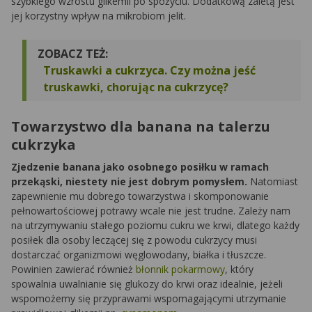
szybkiego wzrostu glikemii po spożyciu. Dodatkową zaletą jest
jej korzystny wpływ na mikrobiom jelit.
ZOBACZ TEŻ:
Truskawki a cukrzyca. Czy można jeść
truskawki, chorując na cukrzycę?
Towarzystwo dla banana na talerzu
cukrzyka
Zjedzenie banana jako osobnego posiłku w ramach
przekąski, niestety nie jest dobrym pomysłem.
Natomiast
zapewnienie mu dobrego towarzystwa i skomponowanie
pełnowartościowej potrawy wcale nie jest trudne. Zależy nam
na utrzymywaniu stałego poziomu cukru we krwi, dlatego każdy
posiłek dla osoby leczącej się z powodu cukrzycy musi
dostarczać organizmowi węglowodany, białka i tłuszcze.
Powinien zawierać również
błonnik pokarmowy
, który
spowalnia uwalnianie się glukozy do krwi oraz idealnie, jeżeli
wspomożemy się przyprawami wspomagającymi utrzymanie