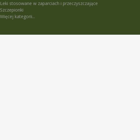
Leki stosowane w zaparciach i przeczyszczające
Szczepionki
Więcej kategorii...
LEKI TRUDNO DOSTĘPNE
5-Fluorouracil Ebewe
Abasaglar
Abilify Maintena
Absenor
Activelle
Actrapid Penfill
Angeliq
Anoro Ellipta (Anoro)
Apidra
Apidra Solostar
Aspulmo
Atenza
Atimos