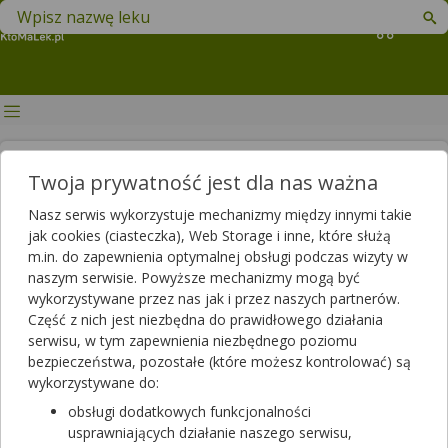
Znajdź lek w swojej okolicy
Koszyk
Banany a cukrzyca. Czy można
Twoja prywatność jest dla nas ważna
jeść banany chorując na
Nasz serwis wykorzystuje mechanizmy między innymi takie
cukrzycę?
jak cookies (ciasteczka), Web Storage i inne, które służą
m.in. do zapewnienia optymalnej obsługi podczas wizyty w
Autor
naszym serwisie. Powyższe mechanizmy mogą być
wykorzystywane przez nas jak i przez naszych partnerów.
2020-09-03 14:45
2023-12-06 11:25
Publikacja:
Aktualizacja:
Część z nich jest niezbędna do prawidłowego działania
serwisu, w tym zapewnienia niezbędnego poziomu
Artykuł rekomendowany przez:
bezpieczeństwa, pozostałe (które możesz kontrolować) są
magister farmacji Bartłomiej Łuczyński
wykorzystywane do:
Banan jest owocem powszechnie znanym i lubianym przez
obsługi dodatkowych funkcjonalności
konsumentów. Do jego popularności przyczynia się całoroczna
usprawniających działanie naszego serwisu,
dostępność w sklepach oraz stosunkowo niska cena. Banany a