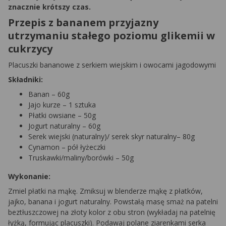
znacznie krótszy czas.
Przepis z bananem przyjazny
utrzymaniu stałego poziomu glikemii w
cukrzycy
Placuszki bananowe z serkiem wiejskim i owocami jagodowymi
Składniki:
Banan – 60g
Jajo kurze – 1 sztuka
Płatki owsiane – 50g
Jogurt naturalny – 60g
Serek wiejski (naturalny)/ serek skyr naturalny– 80g
Cynamon – pół łyżeczki
Truskawki/maliny/borówki – 50g
Wykonanie:
Zmiel płatki na mąkę. Zmiksuj w blenderze mąkę z płatków,
jajko, banana i jogurt naturalny. Powstałą masę smaż na patelni
beztłuszczowej na złoty kolor z obu stron (wykładaj na patelnię
łyżką, formując placuszki). Podawaj polane ziarenkami serka