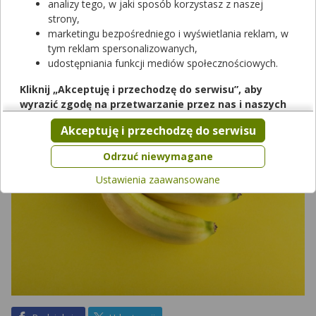
analizy tego, w jaki sposób korzystasz z naszej
cukrzyca - czy można je spożywać? Jeżeli po zdiagnozowaniu
strony,
cukrzycy usłyszałeś, że już nigdy nie będziesz mógł zjeść
marketingu bezpośredniego i wyświetlania reklam, w
banana, to warto zapoznać się z treścią artykułu. Na co
tym reklam spersonalizowanych,
powinny zwrócić uwagę osoby z zaburzeniami gospodarki
udostępniania funkcji mediów społecznościowych.
węglowodanowej?
Kliknij „Akceptuję i przechodzę do serwisu”, aby
wyrazić zgodę na przetwarzanie przez nas i naszych
partnerów Twoich danych w powyższych celach.
Akceptuję i przechodzę do serwisu
Pamiętaj, że wyrażenie zgody jest dobrowolne, a wyrażoną
zgodę możesz w każdej chwili cofnąć, możesz też wycofać
Odrzuć niewymagane
zgodę na przetwarzanie Twoich danych tylko w niektórych
Ustawienia zaawansowane
celach. Jeżeli chcesz dowiedzieć się więcej lub chcesz
przeprowadzić konfigurację szczegółową, to możesz tego
dokonać za pomocą „Ustawień zaawansowanych”.
Więcej informacji na temat wykorzystywania narzędzi
zewnętrznych w naszym serwisie znajdziesz w
Regulaminie
Serwisu
.