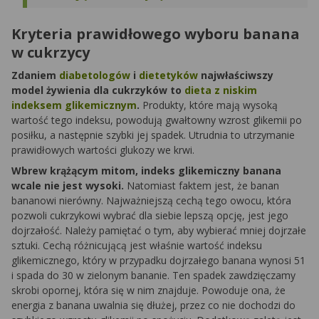
Kryteria prawidłowego wyboru banana
w cukrzycy
Zdaniem
diabetologów
i
dietetyków
najwłaściwszy
model żywienia dla cukrzyków to
dieta z niskim
indeksem glikemicznym
.
Produkty, które mają wysoką
wartość tego indeksu, powodują gwałtowny wzrost glikemii po
posiłku, a następnie szybki jej spadek. Utrudnia to utrzymanie
prawidłowych wartości glukozy we krwi.
Wbrew krążącym mitom, indeks glikemiczny banana
wcale nie jest wysoki.
Natomiast faktem jest, że banan
bananowi nierówny. Najważniejszą cechą tego owocu, która
pozwoli cukrzykowi wybrać dla siebie lepszą opcję, jest jego
dojrzałość. Należy pamiętać o tym, aby wybierać mniej dojrzałe
sztuki. Cechą różnicującą jest właśnie wartość indeksu
glikemicznego, który w przypadku dojrzałego banana wynosi 51
i spada do 30 w zielonym bananie. Ten spadek zawdzięczamy
skrobi opornej, która się w nim znajduje. Powoduje ona, że
energia z banana uwalnia się dłużej, przez co nie dochodzi do