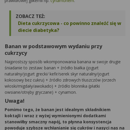
prawidłowej glikemii np.
cynamonem
.
ZOBACZ TEŻ:
Dieta cukrzycowa - co powinno znaleźć się w
diecie diabetyka?
Banan w podstawowym wydaniu przy
cukrzycy
Najprostszy sposób wkomponowania banana w swoje drugie
śniadanie to zestaw: banan + źródło białka (jogurt
naturalny/jogurt grecki/ kefir/serek skyr naturalny/jogurt
kokosowy bez cukru) + źródło zdrowych tłuszczów (orzech
włoski/migdały/awokado) + źródło błonnika (płatki
owsiane/otręby gryczane) + cynamon.
Uwaga!
Pomimo tego, że banan jest idealnym składnikiem
koktajli i wraz z wyżej wymienionymi dodatkami
stanowiłby smaczny napój, to płynna konsystencja
powoduje szybsze wchłanianie się cukrów i nasyci nas na