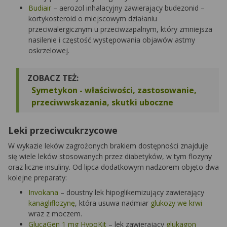
Budiair
– aerozol inhalacyjny zawierający budezonid –
kortykosteroid o miejscowym działaniu
przeciwalergicznym u przeciwzapalnym, który zmniejsza
nasilenie i częstość występowania objawów astmy
oskrzelowej.
ZOBACZ TEŻ:
Symetykon - właściwości, zastosowanie,
przeciwwskazania, skutki uboczne
Leki przeciwcukrzycowe
W wykazie leków zagrożonych brakiem dostępności znajduje
się wiele leków stosowanych przez diabetyków, w tym flozyny
oraz liczne insuliny. Od lipca dodatkowym nadzorem objęto dwa
kolejne preparaty:
Invokana
– doustny lek hipoglikemizujący zawierający
kanagliflozynę
, która usuwa nadmiar
glukozy we krwi
wraz z moczem.
GlucaGen 1 mg HypoKit
– lek zawierający
glukagon