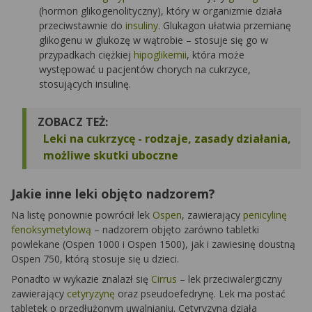
(hormon glikogenolityczny), który w organizmie działa
przeciwstawnie do
insuliny
. Glukagon ułatwia przemianę
glikogenu w glukozę w wątrobie – stosuje się go w
przypadkach ciężkiej
hipoglikemii
, która może
występować u pacjentów chorych na cukrzyce,
stosujących insulinę.
ZOBACZ TEŻ:
Leki na cukrzycę - rodzaje, zasady działania,
możliwe skutki uboczne
Jakie inne leki objęto nadzorem?
Na listę ponownie powrócił lek
Ospen
, zawierający
penicylinę
fenoksymetylową
– nadzorem objęto zarówno tabletki
powlekane (Ospen 1000 i Ospen 1500), jak i zawiesinę doustną
Ospen 750, którą stosuje się u dzieci.
Ponadto w wykazie znalazł się
Cirrus
– lek przeciwalergiczny
zawierający
cetyryzynę
oraz pseudoefedrynę. Lek ma postać
tabletek o przedłużonym uwalnianiu. Cetyryzyna działa