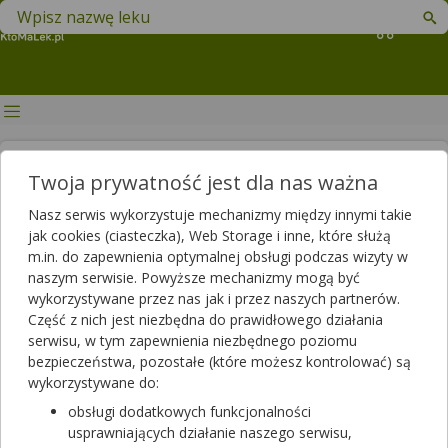
Znajdź lek w swojej okolicy
Koszyk
Których leków może zabraknąć
Twoja prywatność jest dla nas ważna
w aptekach? (lipiec 2023 r.)
Nasz serwis wykorzystuje mechanizmy między innymi takie
jak cookies (ciasteczka), Web Storage i inne, które służą
Autor
m.in. do zapewnienia optymalnej obsługi podczas wizyty w
2023-08-03 16:27
2025-06-03 14:20
Publikacja:
Aktualizacja:
naszym serwisie. Powyższe mechanizmy mogą być
wykorzystywane przez nas jak i przez naszych partnerów.
Artykuł rekomendowany przez:
Część z nich jest niezbędna do prawidłowego działania
magister farmacji Bartłomiej Łuczyński
serwisu, w tym zapewnienia niezbędnego poziomu
bezpieczeństwa, pozostałe (które możesz kontrolować) są
Od 26 lipca obowiązuje znowelizowany wykaz produktów
wykorzystywane do:
leczniczych, środków spożywczych specjalnego przeznaczenia
żywieniowego oraz wyrobów medycznych zagrożonych brakiem
obsługi dodatkowych funkcjonalności
dostępności na terytorium Polski. Lista ta aktualizowana jest co
usprawniających działanie naszego serwisu,