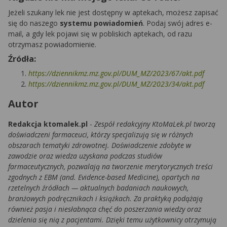
Jeżeli szukany lek nie jest dostępny w aptekach, możesz zapisać
się do naszego
systemu powiadomień
. Podaj swój adres e-
mail, a gdy lek pojawi się w pobliskich aptekach, od razu
otrzymasz powiadomienie.
Źródła:
https://dziennikmz.mz.gov.pl/DUM_MZ/2023/67/akt.pdf
https://dziennikmz.mz.gov.pl/DUM_MZ/2023/34/akt.pdf
Autor
Redakcja ktomalek.pl
-
Zespół redakcyjny KtoMaLek.pl tworzą
doświadczeni farmaceuci, którzy specjalizują się w różnych
obszarach tematyki zdrowotnej. Doświadczenie zdobyte w
zawodzie oraz wiedza uzyskana podczas studiów
farmaceutycznych, pozwalają na tworzenie merytorycznych treści
zgodnych z EBM (and. Evidence-based Medicine), opartych na
rzetelnych źródłach — aktualnych badaniach naukowych,
branżowych podręcznikach i książkach. Za praktyką podążają
również pasja i niesłabnąca chęć do poszerzania wiedzy oraz
dzielenia się nią z pacjentami. Dzięki temu użytkownicy otrzymują