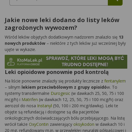
Jakie nowe leki dodano do listy leków
zagrożonych wywozem?
Wśród leków objętych dodatkowym nadzorem znalazło się
13
nowych produktów
– niektóre z tych leków już wcześniej były
ujęte w wykazie.
Leki opioidowe ponownie pod kontrolą
Na liście ponownie znalazły się produkty lecznicze z
fentanylem
– silnym
lekiem przeciwbólowym z grupy opioidó
w. To
systemy transdermalne
Durogesic
(w dawkach 25, 50, 75 i 100
mcg/h) i
Matrifen
(w dawkach 12, 25, 50, 75 i 100 mcg/h) oraz
aerozol do nosa
Instanyl
(50, 100 i 200 mcg/dawkę). Leki te
objęte są refundacją i dostępne są dla pacjentów
onkologicznych doświadczających bólu przebijającego. Na listę
wrócił także
OxyContin
zawierający
oksykodon
w dawkach 10 i
20 mg, refundowany m.in. w przewlekłej neuralgii półpaścowej i