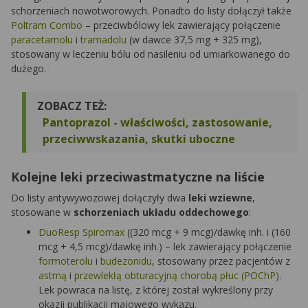
schorzeniach nowotworowych. Ponadto do listy dołączył także
Poltram Combo
– przeciwbólowy lek zawierający połączenie
paracetamolu
i
tramadolu
(w dawce 37,5 mg + 325 mg),
stosowany w leczeniu bólu od nasileniu od umiarkowanego do
dużego.
ZOBACZ TEŻ:
Pantoprazol - właściwości, zastosowanie,
przeciwwskazania, skutki uboczne
Kolejne leki przeciwastmatyczne na liście
Do listy antywywozowej dołączyły dwa
leki wziewne
,
stosowane w
schorzeniach układu oddechowego
:
DuoResp Spiromax
((320 mcg + 9 mcg)/dawkę inh. i (160
mcg + 4,5 mcg)/dawkę inh.) – lek zawierający połączenie
formoterolu
i
budezonidu
, stosowany przez pacjentów z
astmą
i
przewlekłą obturacyjną chorobą płuc (POChP)
.
Lek powraca na listę, z której został wykreślony przy
okazji publikacji majowego wykazu.