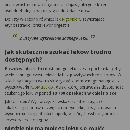
przeciwhistaminowo i ogranicza objawy alergii, z kolei
pseudoefedryna wspomaga udrażnianie nosa.
Do listy włączono również lek
Rigevidon
, zawierające
etynoestradiol oraz lewonorgestrel.
Z listy nie wykreślono żadnego leku.
Jak skutecznie szukać leków trudno
dostępnych?
Poszukiwania trudno dostępnego leku często pochłaniają zbyt
wiele cennego czasu, niekiedy bez pozytywnych rezultatów. W
takich sytuacjach warto skorzystać z pomocnego narzędzia -
wyszukiwarki
KtoMaLek.pl
, dzięki której sprawdzisz dostępność
szukanego leku w ponad
10 700 aptekach w całej Polsce
!
Jak to zrobić? Wystarczy, że wskażesz interesującą Cię
lokalizację i podasz nazwę szukanego leku, a wyszukiwarka
wygeneruje listę pobliskich aptek, w których wybrany produkt
leczniczy jest dostępny.
Nigdzie nie ma mojego leku! Co robić?