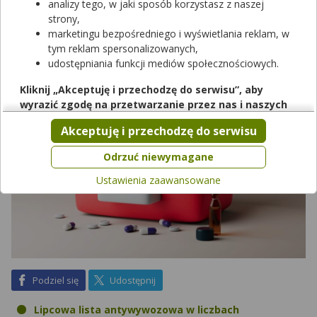
dwa miesiące lub częściej, jeśli zachodzi taka potrzeba. Jak
analizy tego, w jaki sposób korzystasz z naszej
lipcowy wykaz zmienił się względem listy opublikowanej w
strony,
maju?
marketingu bezpośredniego i wyświetlania reklam, w
tym reklam spersonalizowanych,
udostępniania funkcji mediów społecznościowych.
Kliknij „Akceptuję i przechodzę do serwisu”, aby
wyrazić zgodę na przetwarzanie przez nas i naszych
partnerów Twoich danych w powyższych celach.
Akceptuję i przechodzę do serwisu
Pamiętaj, że wyrażenie zgody jest dobrowolne, a wyrażoną
zgodę możesz w każdej chwili cofnąć, możesz też wycofać
Odrzuć niewymagane
zgodę na przetwarzanie Twoich danych tylko w niektórych
Ustawienia zaawansowane
celach. Jeżeli chcesz dowiedzieć się więcej lub chcesz
przeprowadzić konfigurację szczegółową, to możesz tego
dokonać za pomocą „Ustawień zaawansowanych”.
Więcej informacji na temat wykorzystywania narzędzi
zewnętrznych w naszym serwisie znajdziesz w
Regulaminie
Serwisu
.
na Facebook
na X
Podziel się
Udostępnij
Lipcowa lista antywywozowa w liczbach