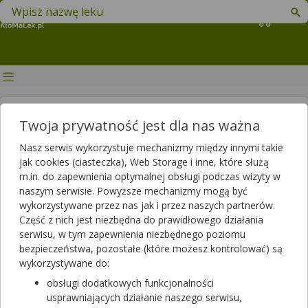
Znajdź lek w swojej okolicy
Koszyk
Jakie właściwości ma witamina
Twoja prywatność jest dla nas ważna
A? Źródła witaminy A w diecie
Nasz serwis wykorzystuje mechanizmy między innymi takie
jak cookies (ciasteczka), Web Storage i inne, które służą
Autor
m.in. do zapewnienia optymalnej obsługi podczas wizyty w
2021-01-18 13:55
2025-06-03 14:20
Publikacja:
Aktualizacja:
naszym serwisie. Powyższe mechanizmy mogą być
wykorzystywane przez nas jak i przez naszych partnerów.
Artykuł rekomendowany przez:
Część z nich jest niezbędna do prawidłowego działania
magister farmacji Bartłomiej Łuczyński
serwisu, w tym zapewnienia niezbędnego poziomu
bezpieczeństwa, pozostałe (które możesz kontrolować) są
Witamina A, jako jedna z czterech witamin rozpuszczalnych w
wykorzystywane do:
tłuszczach – odgrywa istotną rolę w organizmie człowieka.
Odpowiada między innymi za prawidłowe widzenie, walczy z
obsługi dodatkowych funkcjonalności
wolnymi rodnikami oraz wspomaga układ immunologiczny.
usprawniających działanie naszego serwisu,