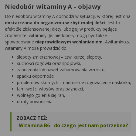
Niedobór witaminy A – objawy
Do niedoboru witaminy A dochodzi w sytuacji, w której jest ona
dostarczana do organizmu w zbyt małej ilości
. Jest to
efekt źle zbilansowanej diety, ubogiej w produkty będące
źródłem tej witaminy. Jej niedobory mogą być także
spowodowane
nieprawidłowym wchłanianiem.
Awitaminoza
witaminy A może prowadzić do:
ślepoty zmierzchowej – tzw. kurzej ślepoty,
suchości rogówki oraz spojówki,
zaburzenia lub nawet zahamowania wzrostu,
spadku odporności,
problemów skórnych – nadmierne rogowacenie naskórka,
łamliwości włosów oraz paznokci,
wolnego gojenia się ran,
utraty powonienia.
ZOBACZ TEŻ:
Witamina B6 - do czego jest nam potrzebna?