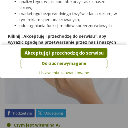
Jakie jeszcze cenne właściwości posiada witamina A? Czy jej
analizy tego, w jaki sposób korzystasz z naszej
nadmiar lub niedobór może okazać się szkodliwy dla zdrowia
strony,
człowieka? Kiedy stosować witaminę A?
marketingu bezpośredniego i wyświetlania reklam, w
tym reklam spersonalizowanych,
udostępniania funkcji mediów społecznościowych.
Kliknij „Akceptuję i przechodzę do serwisu”, aby
wyrazić zgodę na przetwarzanie przez nas i naszych
partnerów Twoich danych w powyższych celach.
Akceptuję i przechodzę do serwisu
Pamiętaj, że wyrażenie zgody jest dobrowolne, a wyrażoną
zgodę możesz w każdej chwili cofnąć, możesz też wycofać
Odrzuć niewymagane
zgodę na przetwarzanie Twoich danych tylko w niektórych
Ustawienia zaawansowane
celach. Jeżeli chcesz dowiedzieć się więcej lub chcesz
przeprowadzić konfigurację szczegółową, to możesz tego
dokonać za pomocą „Ustawień zaawansowanych”.
Więcej informacji na temat wykorzystywania narzędzi
zewnętrznych w naszym serwisie znajdziesz w
Regulaminie
Serwisu
.
na Facebook
na X
Podziel się
Udostępnij
Czym jest witamina A?