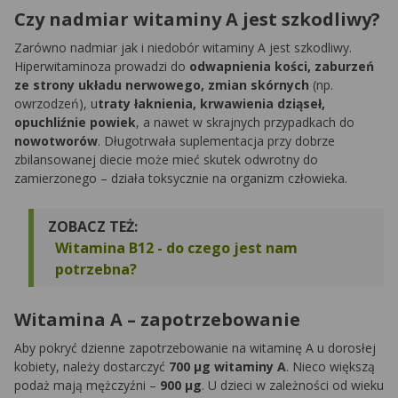
Czy nadmiar witaminy A jest szkodliwy?
Zarówno nadmiar jak i niedobór witaminy A jest szkodliwy.
Hiperwitaminoza prowadzi do
odwapnienia kości, zaburzeń
ze strony układu nerwowego, zmian skórnych
(np.
owrzodzeń), u
traty łaknienia, krwawienia dziąseł,
opuchliźnie powiek
, a nawet w skrajnych przypadkach do
nowotworów
. Długotrwała suplementacja przy dobrze
zbilansowanej diecie może mieć skutek odwrotny do
zamierzonego – działa toksycznie na organizm człowieka.
ZOBACZ TEŻ:
Witamina B12 - do czego jest nam
potrzebna?
Witamina A – zapotrzebowanie
Aby pokryć dzienne zapotrzebowanie na witaminę A u dorosłej
kobiety, należy dostarczyć
700 µg witaminy A
. Nieco większą
podaż mają mężczyźni –
900 µg
. U dzieci w zależności od wieku