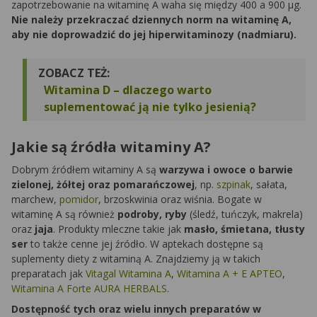
zapotrzebowanie na witaminę A waha się między 400 a 900 µg.
Nie należy przekraczać dziennych norm na witaminę A,
aby nie doprowadzić do jej hiperwitaminozy (nadmiaru).
ZOBACZ TEŻ:
Witamina D – dlaczego warto
suplementować ją nie tylko jesienią?
Jakie są źródła witaminy A?
Dobrym źródłem witaminy A są
warzywa i owoce o barwie
zielonej, żółtej oraz pomarańczowej
, np.
szpinak
, sałata,
marchew,
pomidor
, brzoskwinia oraz wiśnia. Bogate w
witaminę A są również
podroby, ryby
(śledź, tuńczyk, makrela)
oraz
jaja
. Produkty mleczne takie jak
masło, śmietana, tłusty
ser
to także cenne jej źródło. W aptekach dostępne są
suplementy diety z witaminą A. Znajdziemy ją w takich
preparatach jak
Vitagal Witamina A
,
Witamina A + E APTEO
,
Witamina A Forte AURA HERBALS
.
Dostępność tych oraz wielu innych preparatów w