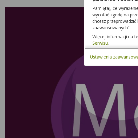
Pamiętaj, że wyrażeni
wycofać zgodę na przet
chcesz przeprowadzić
zaawansowanych”.
Więcej informacji na 
Serwisu
.
Ustawienia zaawansow