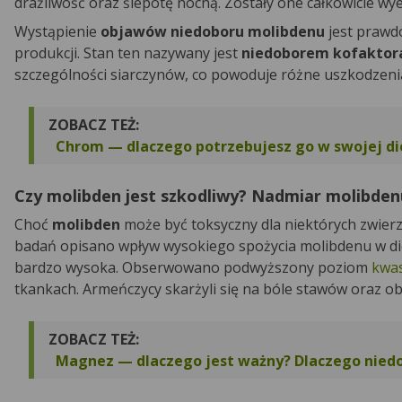
drażliwość oraz ślepotę nocną. Zostały one całkowicie 
Wystąpienie
objawów niedoboru molibdenu
jest praw
produkcji. Stan ten nazywany jest
niedoborem kofaktor
szczególności siarczynów, co powoduje różne uszkodzenia
ZOBACZ TEŻ:
Chrom — dlaczego potrzebujesz go w swojej di
Czy molibden jest szkodliwy? Nadmiar molibden
Choć
molibden
może być toksyczny dla niektórych zwier
badań opisano wpływ wysokiego spożycia molibdenu w diec
bardzo wysoka. Obserwowano podwyższony poziom
kwa
tkankach. Armeńczycy skarżyli się na bóle stawów oraz 
ZOBACZ TEŻ:
Magnez — dlaczego jest ważny? Dlaczego nied