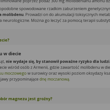
wyeliminowane poprzez podaż 300 mg molibdenianu amonu dz
dopodobne spowodowane rzadkim zaburzeniem genetyczny
a molibdenu
. Prowadzi on do akumulacji toksycznych metab
 neurologiczne. Można go leczyć za pomocą terapii substyt
ecie?
u w diecie
ząt,
nie wydaje się, by stanowił poważne ryzyko dla ludzi
ie wśród osób z Armenii, gdzie zawartość molibdenu w diec
su moczowego
w surowicy oraz wysoki poziom oksydazy ks
objawy przypominające
dnę moczanową
.
obór magnezu jest groźny?