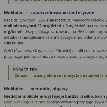
Molibden — zapotrzebowanie dietetyczne
Rada ds. Żywności i Żywienia Instytutu Medycyny Stanów Z
molibden wynosi 22 mg/dzień
+ 3 mg/dzień na tzw. st
mg/dzień
. Uwzględniając szacowaną na 75% biodostępn
metabolizmie zalecane dzienne spożycie molibdenu w USA
i dla kobiet.
WHO (Światowa Organizacja Zdrowia) ustaliła nieco wyż
przyznając jednocześnie, że niższe poziomy spożycia te
ZOBACZ TEŻ:
Żelazo — ważny element diety. Jak uzupełnić ni
Molibden — niedobór, objawy
Niedobór molibdenu występuje bardzo rzadko.
Jeden 
Leśniowskiego-Crohna
zaobserwowano przy jego żywien