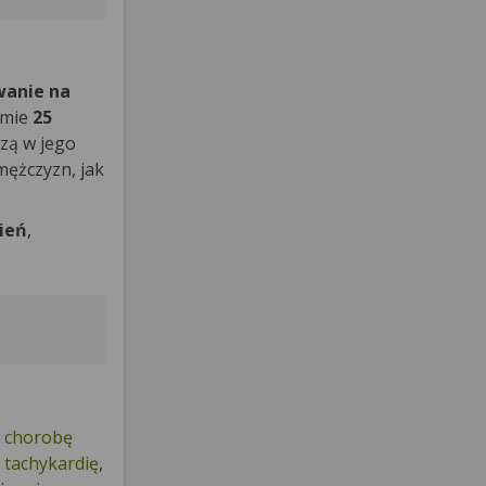
wanie na
omie
25
zą w jego
mężczyzn, jak
ień
,
a
chorobę
y
tachykardię
,