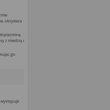
zmie
wa, oksydaza
uloplazminą
y z miedzią i
jmując go
a występuje