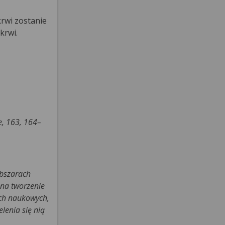
rwi zostanie
krwi.
e, 163, 164–
obszarach
 na tworzenie
ach naukowych,
lenia się nią