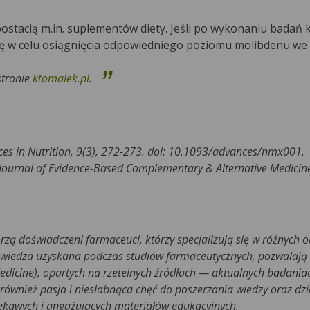
stacią m.in. suplementów diety. Jeśli po wykonaniu badań k
ę w celu osiągnięcia odpowiedniego poziomu molibdenu we 
stronie
ktomalek.pl
.
nces in Nutrition, 9(3), 272-273. doi: 10.1093/advances/nmx001.
 Journal of Evidence-Based Complementary & Alternative Medicin
rzą doświadczeni farmaceuci, którzy specjalizują się w różnych 
 wiedza uzyskana podczas studiów farmaceutycznych, pozwalają
edicine), opartych na rzetelnych źródłach — aktualnych badani
ównież pasja i niesłabnąca chęć do poszerzania wiedzy oraz dzie
iekawych i angażujących materiałów edukacyjnych.