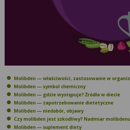
Molibden — właściwości, zastosowanie w organi
Molibden — symbol chemiczny
Molibden — gdzie występuje? Źródła w diecie
Molibden — zapotrzebowanie dietetyczne
Molibden — niedobór, objawy
Czy molibden jest szkodliwy? Nadmiar molibdenu
Molibden — suplement diety