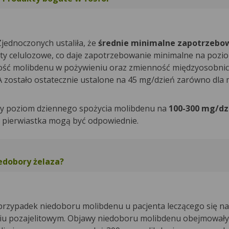
jednoczonych ustaliła, że
średnie minimalne zapotrzebo
raty celulozowe, co daje zapotrzebowanie minimalne na pozi
ość molibdenu w pożywieniu oraz zmienność międzyosobnic
 zostało ostatecznie ustalone na 45 mg/dzień zarówno dla 
szy poziom dziennego spożycia molibdenu na
100-300 mg/dz
go pierwiastka mogą być odpowiednie.
edobory żelaza?
przypadek niedoboru molibdenu u pacjenta leczącego się n
iu pozajelitowym. Objawy niedoboru molibdenu obejmował