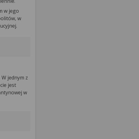
iennie.
m w jego
olitów, w
ucyjnej.
. W jednym z
ie jest
antynowej w