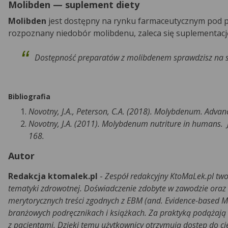
Molibden — suplement diety
Molibden
jest dostępny na rynku farmaceutycznym pod po
rozpoznany niedobór molibdenu, zaleca się suplementacj
Dostępność preparatów z molibdenem sprawdzisz na 
Bibliografia
Novotny, J.A., Peterson, C.A. (2018). Molybdenum. Adva
Novotny, J.A. (2011). Molybdenum nutriture in humans.
168.
Autor
Redakcja ktomalek.pl
-
Zespół redakcyjny KtoMaLek.pl two
tematyki zdrowotnej. Doświadczenie zdobyte w zawodzie oraz
merytorycznych treści zgodnych z EBM (and. Evidence-based M
branżowych podręcznikach i książkach. Za praktyką podążają r
z pacjentami. Dzięki temu użytkownicy otrzymują dostęp do c