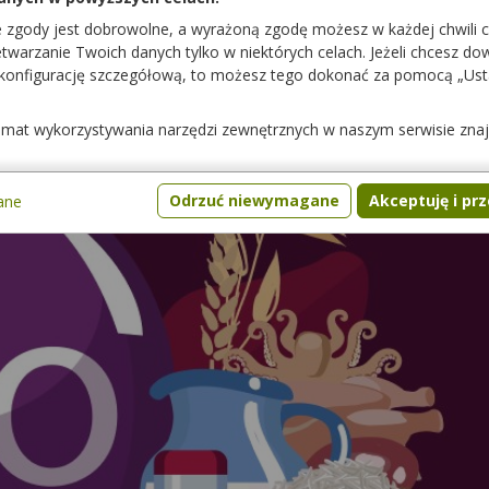
e zgody jest dobrowolne, a wyrażoną zgodę możesz w każdej chwili 
warzanie Twoich danych tylko w niektórych celach. Jeżeli chcesz dowi
 konfigurację szczegółową, to możesz tego dokonać za pomocą „Us
temat wykorzystywania narzędzi zewnętrznych w naszym serwisie zna
Odrzuć niewymagane
Akceptuję i pr
ane