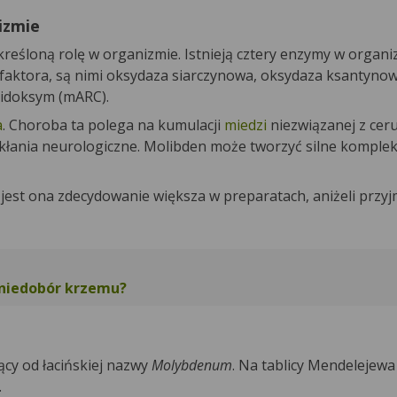
izmie
reśloną rolę w organizmie. Istnieją cztery enzymy w organi
ofaktora, są nimi oksydaza siarczynowa, oksydaza ksantyno
midoksym (mARC).
a
. Choroba ta polega na kumulacji
miedzi
niezwiązanej z cer
łania neurologiczne. Molibden może tworzyć silne kompleks
 jest ona zdecydowanie większa w preparatach, aniżeli przy
niedobór krzemu?
cy od łacińskiej nazwy
Molybdenum
. Na tablicy Mendelejew
.