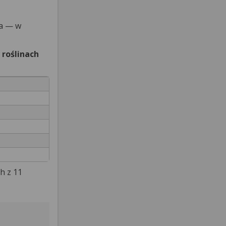
na — w
roślinach
h z 11