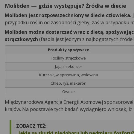
Molibden — gdzie występuje? Źródła w diecie
Molibden jest rozpowszechniony w diecie człowieka.
J
przypadku roślin od zasobności gleby, zaś w przypadku mi
Molibden można dostarczać wraz z dietą, spożywając 
strączkowych
(fasola jest jednym z najbogatszych źróde
Produkty spożywcze
Rośliny strączkowe
Jaja, mleko, ser
Kurczak, wieprzowina, wołowina
Chleb, ryż, makaron
Owoce
Międzynarodowa Agencja Energii Atomowej sponsorowała
krajów. Na podstawie tych badań wyciągnięto wniosek, iż
ZOBACZ TEŻ:
Jakie są skutki niedoboru lub nadmiaru fosforu