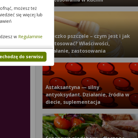
cofnąć, możesz też
edzieć się więcej lub
tawień
Mleczko pszczele – czym jest i jak
jdziesz w
Regulaminie
je stosować? Właściwości,
działanie, zastosowania
zechodzę do serwisu
Astaksantyna — silny
antyoksydant. Działanie, źródła w
diecie, suplementacja