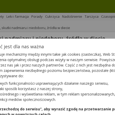
ety
Leki i farmacja
Porady
Cukrzyca
Nadciśnienie
Tarczyca
Czasopi
 skutki nadmiaru i niedoboru, źródła w diecie
i nadmiaru i niedoboru, źródła w diecie
 jest dla nas ważna
na 
Podziel się
je mechanizmy między innymi takie jak cookies (ciasteczka), Web Sto
ienia optymalnej obsługi podczas wizyty w naszym serwisie. Powyż
zez nas jak i przez naszych partnerów. Część z nich jest niezbędna 
tym zapewnienia niezbędnego poziomu bezpieczeństwa, pozostałe (k
rzystywane do:
Jakimiuk,
magister farmacji Bartłomiej Łuczyński
wych funkcjonalności usprawniających działanie naszego serwisu,
o funkcjonowania organizmu roślin i zwierząt. Został odkry
jaki sposób korzystasz z naszej strony,
chodzi od greckiego słowa „molybdos”, które oznacza „pod
ośredniego i wyświetlania reklam, w tym reklam spersonalizowanych
iastek mylony był właśnie z ołowiem. Co to jest molibden? Ja
unkcji mediów społecznościowych.
kie skutki przynosi jego niedobór i nadmiar? Na wszystkie t
 przechodzę do serwisu”, aby wyrazić zgodę na przetwarzanie p
anych w powyższych celach.