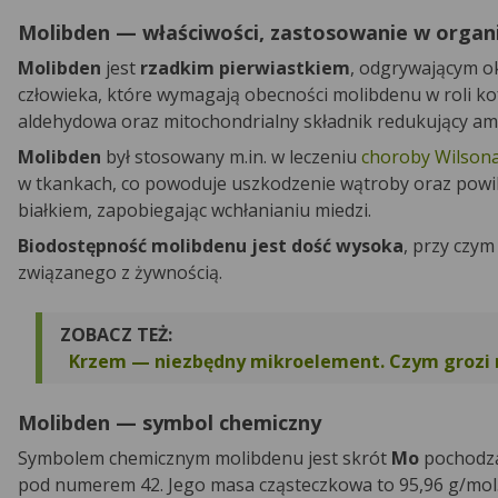
Molibden — właściwości, zastosowanie w organ
Molibden
jest
rzadkim pierwiastkiem
, odgrywającym ok
człowieka, które wymagają obecności molibdenu w roli k
aldehydowa oraz mitochondrialny składnik redukujący a
Molibden
był stosowany m.in. w leczeniu
choroby Wilson
w tkankach, co powoduje uszkodzenie wątroby oraz powik
białkiem, zapobiegając wchłanianiu miedzi.
Biodostępność molibdenu jest dość wysoka
, przy czym
związanego z żywnością.
ZOBACZ TEŻ:
Krzem — niezbędny mikroelement. Czym grozi 
Molibden — symbol chemiczny
Symbolem chemicznym molibdenu jest skrót
Mo
pochodzą
pod numerem 42. Jego masa cząsteczkowa to 95,96 g/mol