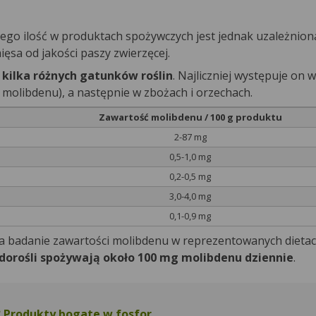
ego ilość w produktach spożywczych jest jednak uzależnio
ęsa od jakości paszy zwierzęcej.
kilka różnych gatunków roślin
. Najliczniej występuje on w
ł molibdenu), a następnie w zbożach i orzechach.
Zawartość molibdenu / 100 g produktu
2-87 mg
0,5-1,0 mg
0,2-0,5 mg
3,0-4,0 mg
0,1-0,9 mg
 badanie zawartości molibdenu w reprezentowanych dietac
dorośli spożywają około 100 mg molibdenu dziennie
.
? Produkty bogate w fosfor