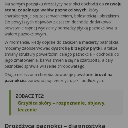
Na samym początku drożdżycy paznokci dochodzi do
rozwoju
stanu zapalnego wałów paznokciowych
, który
charakteryzuje się zaczerwienieniem, bolesnością i obrzękiem.
Do powyższych objawów z czasem dochodzi dodatkowo
powstanie ropnej wydzieliny pomiędzy płytką paznokciową a
wałem paznokciowym.
W momencie, kiedy dojdzie do zakażenia macierzy paznokcia,
możemy zaobserwować
dystrofię brzegów płytki
, a także
zmiany struktury powierzchni całego paznokcia – dochodzi do
jego zmatowienia, barwa zmienia się na szarożółtą, a cały
paznokieć sprawia wrażenie chropowatego.
Długo nieleczona choroba powoduje powstanie
bruzd na
paznokciu
, zarówno poprzecznych, jak i podłużnych.
ZOBACZ TEŻ:
Grzybica skóry – rozpoznanie, objawy,
leczenie
Drożdżyca paznokci – diagnostyka