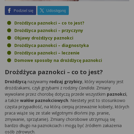
na Facebook
na X
Podziel się
Udostępnij
Drożdżyca paznokci – co to jest?
Drożdżyca paznokci – przyczyny
Objawy drożdżycy paznokci
Drożdżyca paznokci – diagnostyka
Drożdżyca paznokci – leczenie
Domowe sposoby na drożdżycę paznokci
Drożdżyca paznokci – co to jest?
Drożdżycą
nazywamy
rodzaj grzybicy
, który wywołany jest
drożdżakami, czyli grzybami z rodziny
Candida
. Zmiany
wywołane przez chorobę dotyczą przede wszystkim
paznokci
,
a także
wałów paznokciowych
. Niestety jest to stosunkowo
częsta przypadłość, na którą cierpią przeważnie kobiety, których
praca wiąże się ze stale wilgotnymi dłońmi (np. pranie,
zmywanie, sprzątanie). Zmiany chorobowe utrzymują się
bardzo długo na paznokciach i mogą być źródłem zakażenia
osób zdrowych.