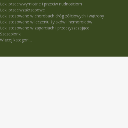
Leki przeciwwymiotne i przeciw nudnościom
Leki przeciwzakrzepowe
Leki stosowane w chorobach dróg żółciowych i wątroby
Leki stosowane w leczeniu żylaków i hemoroidów
Leki stosowane w zaparciach i przeczyszczające
Szczepionki
Więcej kategorii...
LEKI TRUDNO DOSTĘPNE
5-Fluorouracil Ebewe
Abasaglar
Abilify Maintena
Absenor
Activelle
Actrapid Penfill
Angeliq
Anoro Ellipta (Anoro)
Apidra