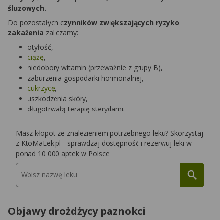
śluzowych.
Do pozostałych c
zynników zwiększających ryzyko
zakażenia
zaliczamy:
otyłość,
ciążę
,
niedobory witamin (przeważnie z grupy B),
zaburzenia gospodarki hormonalnej,
cukrzycę
,
uszkodzenia skóry,
długotrwałą terapię sterydami.
Masz kłopot ze znalezieniem potrzebnego leku? Skorzystaj
z KtoMaLek.pl - sprawdzaj dostępność i rezerwuj leki w
ponad 10 000 aptek w Polsce!
Objawy drożdżycy paznokci