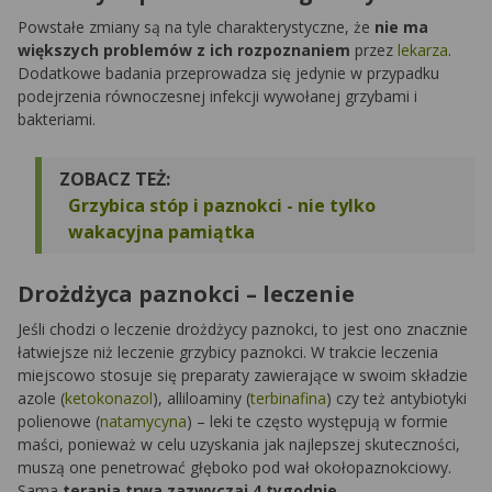
Powstałe zmiany są na tyle charakterystyczne, że
nie ma
większych problemów z ich rozpoznaniem
przez
lekarza
.
Dodatkowe badania przeprowadza się jedynie w przypadku
podejrzenia równoczesnej infekcji wywołanej grzybami i
bakteriami.
ZOBACZ TEŻ:
Grzybica stóp i paznokci - nie tylko
wakacyjna pamiątka
Drożdżyca paznokci – leczenie
Jeśli chodzi o leczenie drożdżycy paznokci, to jest ono znacznie
łatwiejsze niż leczenie grzybicy paznokci. W trakcie leczenia
miejscowo stosuje się preparaty zawierające w swoim składzie
azole (
ketokonazol
), alliloaminy (
terbinafina
) czy też antybiotyki
polienowe (
natamycyna
) – leki te często występują w formie
maści, ponieważ w celu uzyskania jak najlepszej skuteczności,
muszą one penetrować głęboko pod wał okołopaznokciowy.
Sama
terapia trwa zazwyczaj 4 tygodnie.