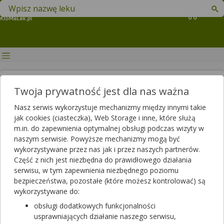
Znajdź lek w swojej okolicy
Koszyk
Drożdżyca paznokci –
Twoja prywatność jest dla nas ważna
przyczyny, objawy,
Nasz serwis wykorzystuje mechanizmy między innymi takie
diagnostyka, leczenie, domowe
jak cookies (ciasteczka), Web Storage i inne, które służą
m.in. do zapewnienia optymalnej obsługi podczas wizyty w
sposoby
naszym serwisie. Powyższe mechanizmy mogą być
wykorzystywane przez nas jak i przez naszych partnerów.
Autor
Część z nich jest niezbędna do prawidłowego działania
2022-02-08 13:17
2023-12-06 11:23
Publikacja:
Aktualizacja:
serwisu, w tym zapewnienia niezbędnego poziomu
bezpieczeństwa, pozostałe (które możesz kontrolować) są
Artykuł rekomendowany przez:
wykorzystywane do:
magister farmacji Bartłomiej Łuczyński
obsługi dodatkowych funkcjonalności
usprawniających działanie naszego serwisu,
Grzybica paznokci, a także wałów okołopaznokciowych, jest w