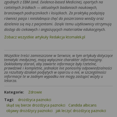
zgodnych z EBM (and. Evidence-based Medicine), opartych na
rzetelnych źródłach — aktualnych badaniach naukowych,
branżowych podręcznikach i książkach. Za praktyką podążają
również pasja i niesłabnąca chęć do poszerzania wiedzy oraz
dzielenia się nią z pacjentami. Dzięki temu użytkownicy otrzymują
dostęp do ciekawych i angażujących materiałów edukacyjnych.
Zobacz wszystkie artykuły Redakcja ktomalek.pl
Wszystkie treści zamieszczone w Serwisie, w tym artykuły dotyczące
tematyki medycznej, mają wyłącznie charakter informacyjny.
Dokładamy starań, aby zawarte informacje były rzetelne,
prawdziwe i kompletne, jednakże nie ponosimy odpowiedzialności
za rezultaty działań podjętych w oparciu o nie, w szczególności
informacje te w żadnym wypadku nie mogą zastąpić wizyty u
lekarza.
Kategorie:
Zdrowie
Tagi:
drożdżyca paznokci
skąd się bierze drożdżyca paznokci
Candida albicans
objawy drożdżycy paznokci
jak leczyć drożdżycę paznokci