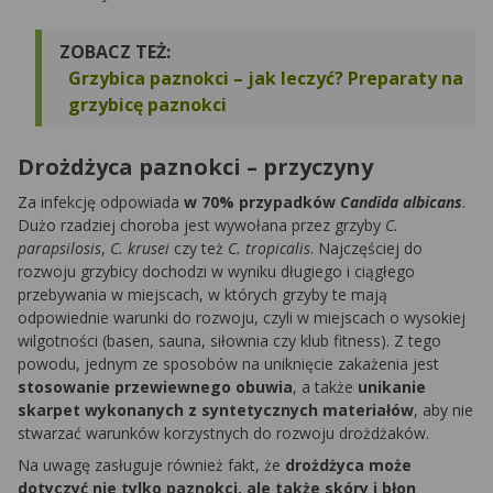
ZOBACZ TEŻ:
Grzybica paznokci – jak leczyć? Preparaty na
grzybicę paznokci
Drożdżyca paznokci – przyczyny
Za infekcję odpowiada
w 70% przypadków
Candida albicans
.
Dużo rzadziej choroba jest wywołana przez grzyby
C.
parapsilosis
,
C. krusei
czy też
C. tropicalis
. Najczęściej do
rozwoju grzybicy dochodzi w wyniku długiego i ciągłego
przebywania w miejscach, w których grzyby te mają
odpowiednie warunki do rozwoju, czyli w miejscach o wysokiej
wilgotności (basen, sauna, siłownia czy klub fitness). Z tego
powodu, jednym ze sposobów na uniknięcie zakażenia jest
stosowanie przewiewnego obuwia
, a także
unikanie
skarpet wykonanych z syntetycznych materiałów
, aby nie
stwarzać warunków korzystnych do rozwoju drożdżaków.
Na uwagę zasługuje również fakt, że
drożdżyca może
dotyczyć nie tylko paznokci, ale także skóry i błon