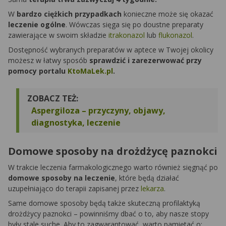
W
bardzo ciężkich przypadkach
konieczne może się okazać
leczenie ogólne
. Wówczas sięga się po doustne preparaty
zawierające w swoim składzie
itrakonazol
lub
flukonazol
.
Dostępność wybranych preparatów w aptece w Twojej okolicy
możesz w łatwy sposób
sprawdzić i zarezerwować przy
pomocy portalu
KtoMaLek.pl
.
ZOBACZ TEŻ:
Aspergiloza – przyczyny, objawy,
diagnostyka, leczenie
Domowe sposoby na drożdżycę paznokci
W trakcie leczenia farmakologicznego warto również sięgnąć po
domowe sposoby na leczenie
, które będą działać
uzupełniająco do terapii zapisanej przez
lekarza
.
Same domowe sposoby będą także skuteczną profilaktyką
drożdżycy paznokci – powinniśmy dbać o to, aby nasze stopy
były stale suche. Aby to zagwarantować, warto pamiętać o: