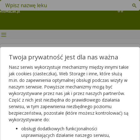
Znajdź lek w swojej okolicy
Koszyk
Lewatywa – kiedy i po co się ją
Twoja prywatność jest dla nas ważna
wykonuje?
Nasz serwis wykorzystuje mechanizmy między innymi takie
jak cookies (ciasteczka), Web Storage i inne, które służą
Autor
m.in. do zapewnienia optymalnej obsługi podczas wizyty w
2020-01-22 12:32
2025-06-03 14:20
Publikacja:
Aktualizacja:
naszym serwisie. Powyższe mechanizmy mogą być
wykorzystywane przez nas jak i przez naszych partnerów.
Artykuł rekomendowany przez:
Część z nich jest niezbędna do prawidłowego działania
magister farmacji Bartłomiej Łuczyński
serwisu, w tym zapewnienia niezbędnego poziomu
bezpieczeństwa, pozostałe (które możesz kontrolować) są
Lewatywa jest zabiegiem medycznym, stosowanym od wieków.
wykorzystywane do:
Celem tego zabiegu jest usunięcie z jelita grubego mas
kałowych. Lewatywę wykonuje się przez różnymi zabiegami
obsługi dodatkowych funkcjonalności
chirurgicznymi i diagnostycznymi, a także w leczeniu zaparć.
usprawniających działanie naszego serwisu,