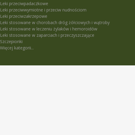
Leki przeciwpadaczkowe
Leki przeciwwymiotne i przeciw nudnościom
Leki przeciwzakrzepowe
Leki stosowane w chorobach dróg żółciowych i wątroby
Leki stosowane w leczeniu żylaków i hemoroidów
Leki stosowane w zaparciach i przeczyszczające
Szczepionki
Więcej kategorii...
LEKI TRUDNO DOSTĘPNE
5-Fluorouracil Ebewe
Abasaglar
Abilify Maintena
Absenor
Activelle
Actrapid Penfill
Angeliq
Anoro Ellipta (Anoro)