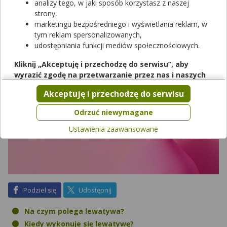
Jakie są inne wskazania do wykonania lewatywy? Czy
analizy tego, w jaki sposób korzystasz z naszej
bezpieczne jest wykonywanie lewatywy samodzielnie?
strony,
marketingu bezpośredniego i wyświetlania reklam, w
tym reklam spersonalizowanych,
udostępniania funkcji mediów społecznościowych.
Kliknij „Akceptuję i przechodzę do serwisu”, aby
wyrazić zgodę na przetwarzanie przez nas i naszych
partnerów Twoich danych w powyższych celach.
Akceptuję i przechodzę do serwisu
Pamiętaj, że wyrażenie zgody jest dobrowolne, a wyrażoną
zgodę możesz w każdej chwili cofnąć, możesz też wycofać
Odrzuć niewymagane
zgodę na przetwarzanie Twoich danych tylko w niektórych
Ustawienia zaawansowane
celach. Jeżeli chcesz dowiedzieć się więcej lub chcesz
przeprowadzić konfigurację szczegółową, to możesz tego
dokonać za pomocą „Ustawień zaawansowanych”.
Więcej informacji na temat wykorzystywania narzędzi
zewnętrznych w naszym serwisie znajdziesz w
Regulaminie
Serwisu
.
na Facebook
na X
Podziel się
Udostępnij
Na czym polega lewatywa?
Kiedy wykonuje się lewatywę?