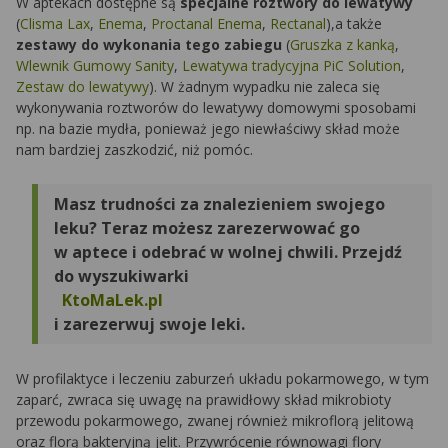
W aptekach dostępne są
specjalne roztwory do lewatywy
(
Clisma Lax
,
Enema
,
Proctanal Enema
,
Rectanal
),a także
zestawy do wykonania tego zabiegu
(
Gruszka z kanką
,
Wlewnik Gumowy Sanity
,
Lewatywa tradycyjna PiC Solution
,
Zestaw do lewatywy
). W żadnym wypadku nie zaleca się
wykonywania roztworów do lewatywy domowymi sposobami
np. na bazie mydła, ponieważ jego niewłaściwy skład może
nam bardziej zaszkodzić, niż pomóc.
Masz trudności za znalezieniem swojego
leku? Teraz możesz zarezerwować go
w aptece i odebrać w wolnej chwili. Przejdź
do wyszukiwarki
KtoMaLek.pl
i zarezerwuj swoje leki.
W profilaktyce i leczeniu zaburzeń układu pokarmowego, w tym
zaparć, zwraca się uwagę na prawidłowy skład mikrobioty
przewodu pokarmowego, zwanej również mikroflorą jelitową
oraz florą bakteryjną jelit. Przywrócenie równowagi flory