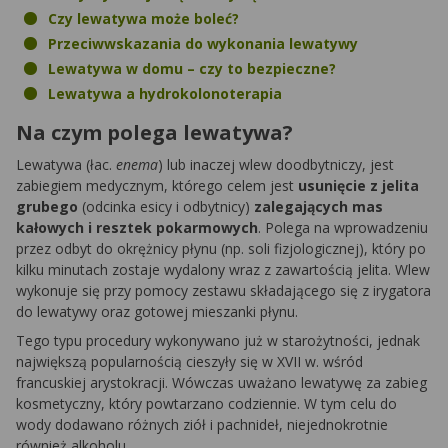
Czy lewatywa może boleć?
Przeciwwskazania do wykonania lewatywy
Lewatywa w domu – czy to bezpieczne?
Lewatywa a hydrokolonoterapia
Na czym polega lewatywa?
Lewatywa (łac.
enema
) lub inaczej wlew doodbytniczy, jest
zabiegiem medycznym, którego celem jest
usunięcie z jelita
grubego
(odcinka esicy i odbytnicy)
zalegających mas
kałowych i resztek pokarmowych
. Polega na wprowadzeniu
przez odbyt do okrężnicy płynu (np. soli fizjologicznej), który po
kilku minutach zostaje wydalony wraz z zawartością jelita. Wlew
wykonuje się przy pomocy zestawu składającego się z irygatora
do lewatywy oraz gotowej mieszanki płynu.
Tego typu procedury wykonywano już w starożytności, jednak
największą popularnością cieszyły się w XVII w. wśród
francuskiej arystokracji. Wówczas uważano lewatywę za zabieg
kosmetyczny, który powtarzano codziennie. W tym celu do
wody dodawano różnych ziół i pachnideł, niejednokrotnie
również alkoholu.