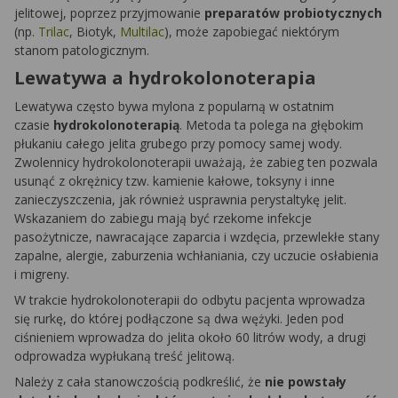
jelitowej, poprzez przyjmowanie
preparatów probiotycznych
(np.
Trilac
,
Biotyk
,
Multilac
), może zapobiegać niektórym
stanom patologicznym.
Lewatywa a hydrokolonoterapia
Lewatywa często bywa mylona z popularną w ostatnim
czasie
hydrokolonoterapią
. Metoda ta polega na głębokim
płukaniu całego jelita grubego przy pomocy samej wody.
Zwolennicy hydrokolonoterapii uważają, że zabieg ten pozwala
usunąć z okrężnicy tzw. kamienie kałowe, toksyny i inne
zanieczyszczenia, jak również usprawnia perystaltykę jelit.
Wskazaniem do zabiegu mają być rzekome infekcje
pasożytnicze, nawracające zaparcia i wzdęcia, przewlekłe stany
zapalne, alergie, zaburzenia wchłaniania, czy uczucie osłabienia
i migreny.
W trakcie hydrokolonoterapii do odbytu pacjenta wprowadza
się rurkę, do której podłączone są dwa wężyki. Jeden pod
ciśnieniem wprowadza do jelita około 60 litrów wody, a drugi
odprowadza wypłukaną treść jelitową.
Należy z cała stanowczością podkreślić, że
nie powstały