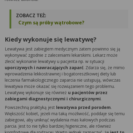
ZOBACZ TEŻ:
Czym są próby wątrobowe?
Kiedy wykonuje się lewatywę?
Lewatywa jest zabiegiem medycznym zatem powinno się ją
wykonywać zgodnie z zaleceniami lekarskimi. Lekarz może
zlecić wykonanie lewatywy u pacjenta np. w sytuacji
uporczywych i nawracających zaparć
. Zdarza się, że mimo
wprowadzenia lekkostrawnej i bogatoresztkowej diety lub
leczenia farmakologicznego zaparcia nie ustępują, wówczas
lewatywa może okazać się rozwiązaniem tego problemu.
Lewatywę wykonuje się również
u pacjentów przez
zabiegami diagnostycznymi i chirurgicznymi
.
Powszechną praktyką jest
lewatywa przed porodem
.
Większość kobiet, jeżeli ma taką możliwość, poddaje się temu
zabiegowi, aby uniknąć wydalenia mas kałowych podczas
parcia. Jest to nie tylko bardziej higieniczne, ale również
komfortowe dla rodzącej. Warto jednak zaznaczyć, że
jest to