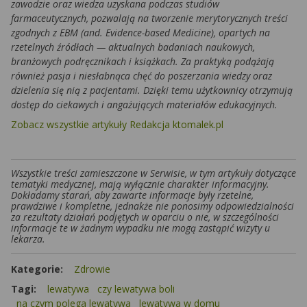
zawodzie oraz wiedza uzyskana podczas studiów
farmaceutycznych, pozwalają na tworzenie merytorycznych treści
zgodnych z EBM (and. Evidence-based Medicine), opartych na
rzetelnych źródłach — aktualnych badaniach naukowych,
branżowych podręcznikach i książkach. Za praktyką podążają
również pasja i niesłabnąca chęć do poszerzania wiedzy oraz
dzielenia się nią z pacjentami. Dzięki temu użytkownicy otrzymują
dostęp do ciekawych i angażujących materiałów edukacyjnych.
Zobacz wszystkie artykuły Redakcja ktomalek.pl
Wszystkie treści zamieszczone w Serwisie, w tym artykuły dotyczące
tematyki medycznej, mają wyłącznie charakter informacyjny.
Dokładamy starań, aby zawarte informacje były rzetelne,
prawdziwe i kompletne, jednakże nie ponosimy odpowiedzialności
za rezultaty działań podjętych w oparciu o nie, w szczególności
informacje te w żadnym wypadku nie mogą zastąpić wizyty u
lekarza.
Kategorie:
Zdrowie
Tagi:
lewatywa
czy lewatywa boli
na czym polega lewatywa
lewatywa w domu