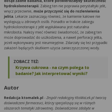
dotąd żadne badania, które potwierdzałyby skuteczność
hydrokolonoterapii
. Zabieg ten nie poprawia perystaltyki jelit,
wręcz przeciwnie,
może przyczynić się do rozleniwienia
jelita
. Lekarze zaznaczają również, że kamienie kałowe nie
występują u zdrowych osób. Ponadto w trakcie zabiegu
hydrokolonoterapii z jelit wypłukiwana jest naturalna
mikrobiota. Należy mieć również świadomość, że zabieg ten
może doprowadzić do uszkodzenia, a nawet perforacji jelita,
jeżeli wykonywany jest nieumiejętnie. Zdarzały się też przypadki
zakażeń będących skutkiem użycia zanieczyszczonej wody.
ZOBACZ TEŻ:
Krzywa cukrowa - na czym polega to
badanie? Jak interpretować wyniki?
Autor
Redakcja ktomalek.pl
-
Zespół redakcyjny KtoMaLek.pl tworzą
doświadczeni farmaceuci, którzy specjalizują się w różnych
obszarach tematyki zdrowotnej. Doświadczenie zdobyte w