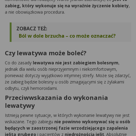
zabieg, który wykonuje się na wyraźnie życzenie kobiety
,
a nie obowiązkowa procedura.
ZOBACZ TEŻ:
Ból w dole brzucha – co może oznaczać?
Czy lewatywa może boleć?
Co do zasady
lewatywa nie jest zabiegiem bolesnym
,
jednak dla wielu osób nieprzyjemnym i niekomfortowym,
ponieważ dotyczy wyjątkowo intymnej strefy. Może się zdarzyć,
że zabieg będzie bolesny u osób zmagającymi się z żylakami
odbytu, czyli hemoroidami.
Przeciwwskazania do wykonania
lewatywy
Istnieją pewne sytuacje, w których wykonanie lewatywy nie jest
wskazane. Tego zabiegu
nie powinno wykonywać się u osób
będących w zaostrzonej fazie wrzodziejącego zapalenia
jelita grubego
i pacjentów z
niedrożnością jelit
. Absolutnie