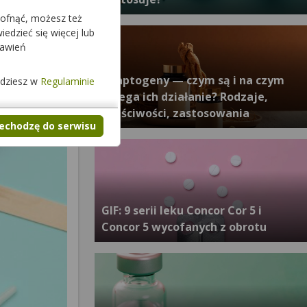
cofnąć, możesz też
edzieć się więcej lub
tawień
Adaptogeny — czym są i na czym
jdziesz w
Regulaminie
polega ich działanie? Rodzaje,
właściwości, zastosowania
zechodzę do serwisu
GIF: 9 serii leku Concor Cor 5 i
Concor 5 wycofanych z obrotu