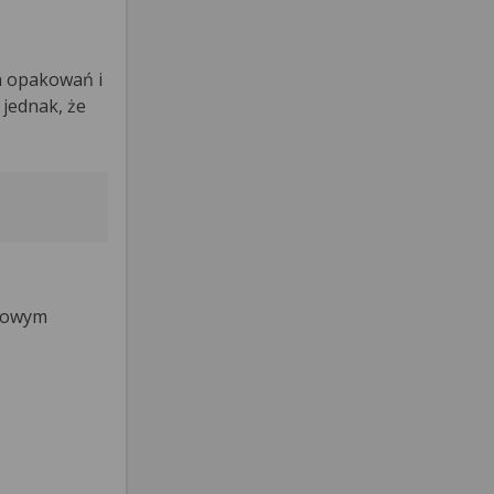
h opakowań i
 jednak, że
tkowym