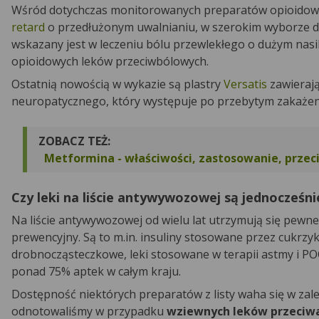
Wśród dotychczas monitorowanych preparatów opioidowyc
retard
o przedłużonym uwalnianiu, w szerokim wyborze da
wskazany jest w leczeniu bólu przewlekłego o dużym nasi
opioidowych leków przeciwbólowych.
Ostatnią nowością w wykazie są plastry
Versatis
zawieraj
neuropatycznego, który występuje po przebytym zakaże
ZOBACZ TEŻ:
Metformina - właściwości, zastosowanie, prze
Czy leki na liście antywywozowej są jednocześn
Na liście antywywozowej od wielu lat utrzymują się pewn
prewencyjny. Są to m.in. insuliny stosowane przez cukrzy
drobnocząsteczkowe, leki stosowane w terapii astmy i PO
ponad 75% aptek w całym kraju.
Dostępność niektórych preparatów z listy waha się w zal
odnotowaliśmy w przypadku
wziewnych leków przeciw