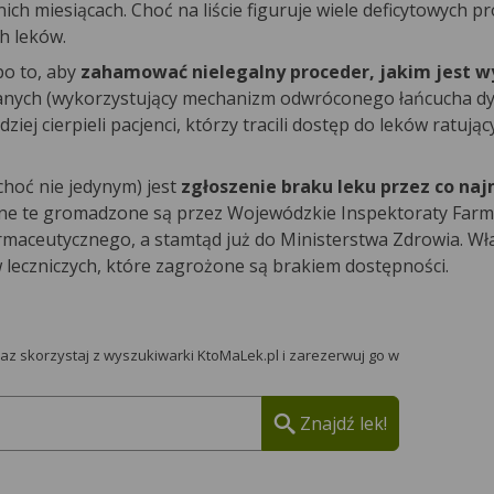
ich miesiącach. Choć na liście figuruje wiele deficytowych 
ch leków.
o to, aby
zahamować nielegalny proceder, jakim jest 
anych (wykorzystujący mechanizm odwróconego łańcucha dys
j cierpieli pacjenci, którzy tracili dostęp do leków ratują
choć nie jedynym) jest
zgłoszenie braku leku przez co na
ane te gromadzone są przez Wojewódzkie Inspektoraty Farm
maceutycznego, a stamtąd już do Ministerstwa Zdrowia. Wł
 leczniczych, które zagrożone są brakiem dostępności.
raz skorzystaj z wyszukiwarki KtoMaLek.pl i zarezerwuj go w
Znajdź lek!