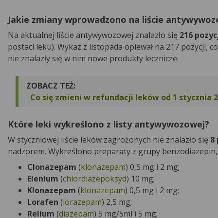
Jakie zmiany wprowadzono na liście antywywoz
Na aktualnej liście antywywozowej znalazło się
216 pozyc
postaci leku). Wykaz z listopada opiewał na 217 pozycji, co
nie znalazły się w nim nowe produkty lecznicze.
ZOBACZ TEŻ:
Co się zmieni w refundacji leków od 1 stycznia 2
Które leki wykreślono z listy antywywozowej?
W styczniowej liście leków zagrożonych nie znalazło się
8
nadzorem. Wykreślono preparaty z grupy benzodiazepin, kt
Clonazepam
(
klonazepam
) 0,5 mg i 2 mg;
Elenium
(
chlordiazepoksyd
) 10 mg;
Klonazepam
(
klonazepam
) 0,5 mg i 2 mg;
Lorafen
(
lorazepam
) 2,5 mg;
Relium
(
diazepam
) 5 mg/5ml i 5 mg;