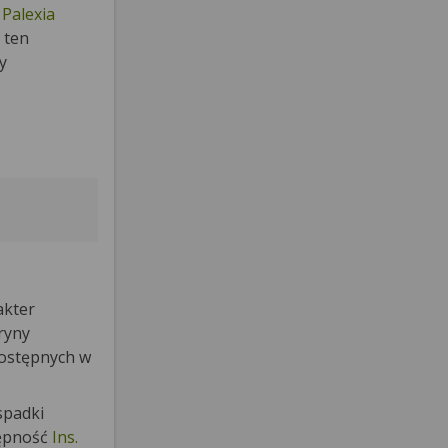
k
Palexia
 ten
y
akter
ryny
dostępnych w
spadki
tępność
Ins.