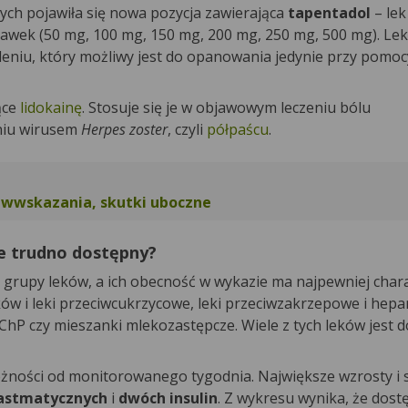
h pojawiła się nowa pozycja zawierająca
tapentadol
– le
wek (50 mg, 100 mg, 150 mg, 200 mg, 250 mg, 500 mg). Lek
leniu, który możliwy jest do opanowania jedynie przy pomoc
ące
lidokainę
. Stosuje się je w objawowym leczeniu bólu
niu wirusem
Herpes zoster
, czyli
półpaścu
.
ciwwskazania, skutki uboczne
ie trudno dostępny?
e grupy leków, a ich obecność w wykazie ma najpewniej char
ków i leki przeciwcukrzycowe, leki przeciwzakrzepowe i hepa
ChP czy mieszanki mlekozastępcze. Wiele z tych leków jest 
eżności od monitorowanego tygodnia. Największe wzrosty i 
astmatycznych
i
dwóch insulin
. Z wykresu wynika, że dos