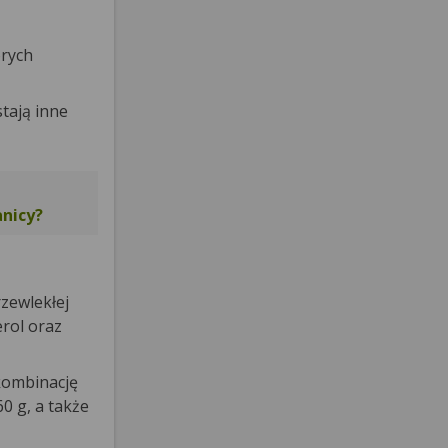
órych
stają inne
anicy?
rzewlekłej
rol oraz
 kombinację
0 g, a także