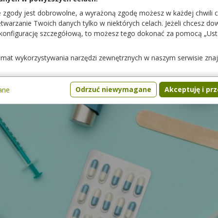
e zgody jest dobrowolne, a wyrażoną zgodę możesz w każdej chwili 
warzanie Twoich danych tylko w niektórych celach. Jeżeli chcesz dowi
 konfigurację szczegółową, to możesz tego dokonać za pomocą „Us
temat wykorzystywania narzędzi zewnętrznych w naszym serwisie zna
Odrzuć niewymagane
Akceptuję i pr
ane