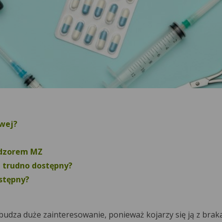
wej?
adzorem MZ
e trudno dostępny?
ostępny?
dza duże zainteresowanie, ponieważ kojarzy się ją z brak