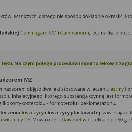
w leczniczych, dlatego nie sposób dokładnie określić, kt
ludzkiej
Gammagard S/D
i
Gammanorm
, lecz na liście pozo
e leku. Na czym polega procedura importu leków z zagr
nadzorem MZ
 nadzorem objęto dwa leki stosowane w leczeniu
astmy
i p
zolu inhalacyjnego, którego substancją czynną jest formote
ikokortykosteroidu - formoterolu i beklometazonu.
w
leczeniu
łuszczycy
i łuszczycy plackowatej
, zawierające
gu
witaminy D3
. Mowa o żelu
Daivobet
w butelkach po 30 g i 6