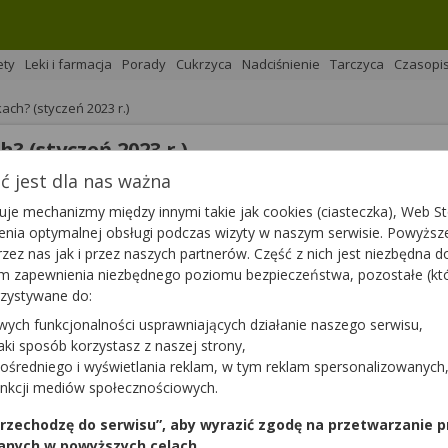
ety
Leki i farmacja
Porady
Cukrzyca
Nadciśnienie
Tarczyca
Czasopi
ch? (styczeń 2023 r.)
 (styczeń 2023 r.)
 jest dla nas ważna
na 
Podziel się
je mechanizmy między innymi takie jak cookies (ciasteczka), Web Sto
ienia optymalnej obsługi podczas wizyty w naszym serwisie. Powyż
zez nas jak i przez naszych partnerów. Część z nich jest niezbędna 
tym zapewnienia niezbędnego poziomu bezpieczeństwa, pozostałe (k
rzystywane do:
wych funkcjonalności usprawniających działanie naszego serwisu,
roduktów leczniczych, środków spożywczych specjalnego pr
jaki sposób korzystasz z naszej strony,
em dostępności na terenie naszego kraju. Zaktualizowana 
ośredniego i wyświetlania reklam, w tym reklam spersonalizowanych
ch zmian jest nieco więcej.
unkcji mediów społecznościowych.
 przechodzę do serwisu”, aby wyrazić zgodę na przetwarzanie p
anych w powyższych celach.