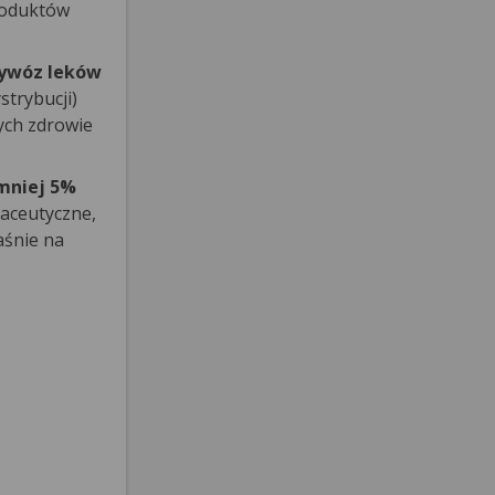
produktów
wywóz leków
trybucji)
cych zdrowie
jmniej 5%
aceutyczne,
aśnie na