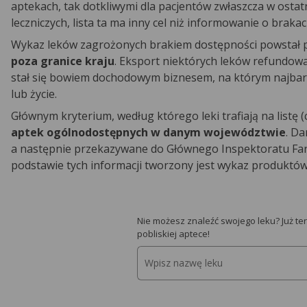
aptekach, tak dotkliwymi dla pacjentów zwłaszcza w ostatn
leczniczych, lista ta ma inny cel niż informowanie o braka
Wykaz leków zagrożonych brakiem dostępności powstał p
poza granice kraju
. Eksport niektórych leków refundow
stał się bowiem dochodowym biznesem, na którym najbardzie
lub życie.
Głównym kryterium, według którego leki trafiają na listę (
aptek ogólnodostępnych w danym województwie
. D
a następnie przekazywane do Głównego Inspektoratu Far
podstawie tych informacji tworzony jest wykaz produktów
Nie możesz znaleźć swojego leku? Już te
pobliskiej aptece!