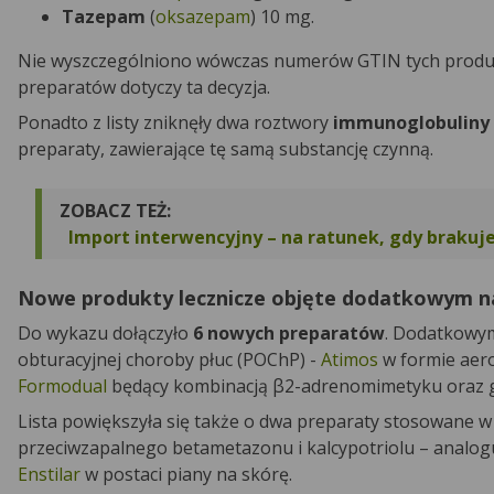
Tazepam
(
oksazepam
) 10 mg.
Nie wyszczególniono wówczas numerów GTIN tych produktó
preparatów dotyczy ta decyzja.
Ponadto z listy zniknęły dwa roztwory
immunoglobuliny 
preparaty, zawierające tę samą substancję czynną.
ZOBACZ TEŻ:
Import interwencyjny – na ratunek, gdy brakuj
Nowe produkty lecznicze objęte dodatkowym 
Do wykazu dołączyło
6 nowych preparatów
. Dodatkowym
obturacyjnej choroby płuc (POChP) -
Atimos
w formie aero
Formodual
będący kombinacją β2-adrenomimetyku oraz gl
Lista powiększyła się także o dwa preparaty stosowane 
przeciwzapalnego betametazonu i kalcypotriolu – analo
Enstilar
w postaci piany na skórę.