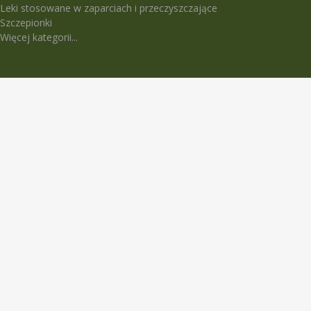
Leki stosowane w zaparciach i przeczyszczające
Szczepionki
Więcej kategorii...
LEKI TRUDNO DOSTĘPNE
5-Fluorouracil Ebewe
Abasaglar
Abilify Maintena
Absenor
Activelle
Actrapid Penfill
Angeliq
Anoro Ellipta (Anoro)
Apidra
Apidra Solostar
Aspulmo
Atenza
Atimos