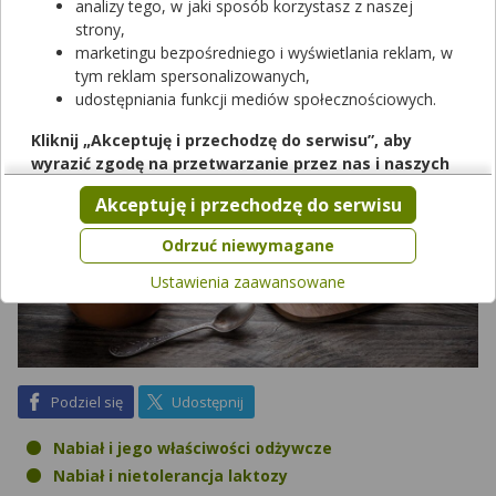
analizy tego, w jaki sposób korzystasz z naszej
się czego obawiać?
strony,
marketingu bezpośredniego i wyświetlania reklam, w
tym reklam spersonalizowanych,
udostępniania funkcji mediów społecznościowych.
Kliknij „Akceptuję i przechodzę do serwisu”, aby
wyrazić zgodę na przetwarzanie przez nas i naszych
partnerów Twoich danych w powyższych celach.
Akceptuję i przechodzę do serwisu
Pamiętaj, że wyrażenie zgody jest dobrowolne, a wyrażoną
zgodę możesz w każdej chwili cofnąć, możesz też wycofać
Odrzuć niewymagane
zgodę na przetwarzanie Twoich danych tylko w niektórych
Ustawienia zaawansowane
celach. Jeżeli chcesz dowiedzieć się więcej lub chcesz
przeprowadzić konfigurację szczegółową, to możesz tego
dokonać za pomocą „Ustawień zaawansowanych”.
Więcej informacji na temat wykorzystywania narzędzi
zewnętrznych w naszym serwisie znajdziesz w
Regulaminie
na Facebook
na X
Podziel się
Udostępnij
Serwisu
.
Nabiał i jego właściwości odżywcze
Nabiał i nietolerancja laktozy