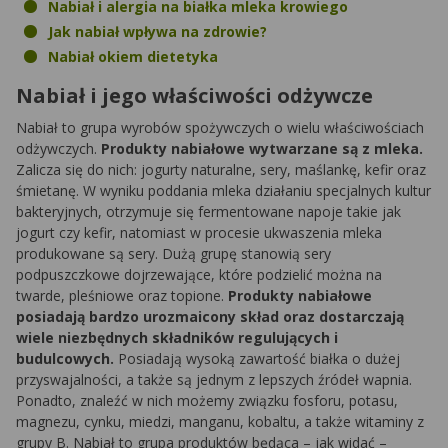
Nabiał i alergia na białka mleka krowiego
Jak nabiał wpływa na zdrowie?
Nabiał okiem dietetyka
Nabiał i jego właściwości odżywcze
Nabiał to grupa wyrobów spożywczych o wielu właściwościach
odżywczych.
Produkty nabiałowe wytwarzane są z mleka.
Zalicza się do nich: jogurty naturalne, sery, maślankę, kefir oraz
śmietanę. W wyniku poddania mleka działaniu specjalnych kultur
bakteryjnych, otrzymuje się fermentowane napoje takie jak
jogurt czy kefir, natomiast w procesie ukwaszenia mleka
produkowane są sery. Dużą grupę stanowią sery
podpuszczkowe dojrzewające, które podzielić można na
twarde, pleśniowe oraz topione.
Produkty nabiałowe
posiadają bardzo urozmaicony skład oraz dostarczają
wiele niezbędnych składników regulujących i
budulcowych.
Posiadają wysoką zawartość białka o dużej
przyswajalności, a także są jednym z lepszych źródeł wapnia.
Ponadto, znaleźć w nich możemy związku fosforu, potasu,
magnezu, cynku, miedzi, manganu, kobaltu, a także witaminy z
grupy B. Nabiał to grupa produktów będąca – jak widać –