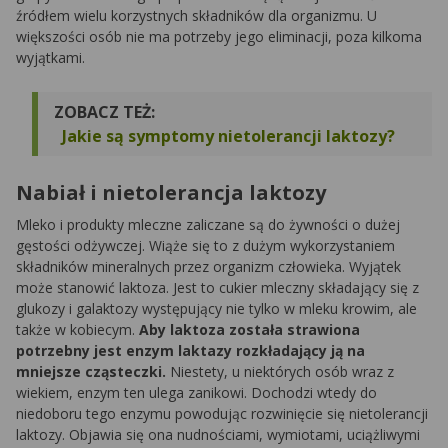
źródłem wielu korzystnych składników dla organizmu. U
większości osób nie ma potrzeby jego eliminacji, poza kilkoma
wyjątkami.
ZOBACZ TEŻ:
Jakie są symptomy nietolerancji laktozy?
Nabiał i nietolerancja laktozy
Mleko i produkty mleczne zaliczane są do żywności o dużej
gęstości odżywczej. Wiąże się to z dużym wykorzystaniem
składników mineralnych przez organizm człowieka. Wyjątek
może stanowić laktoza. Jest to cukier mleczny składający się z
glukozy i galaktozy występujący nie tylko w mleku krowim, ale
także w kobiecym.
Aby laktoza została strawiona
potrzebny jest enzym laktazy rozkładający ją na
mniejsze cząsteczki.
Niestety, u niektórych osób wraz z
wiekiem, enzym ten ulega zanikowi. Dochodzi wtedy do
niedoboru tego enzymu powodując rozwinięcie się nietolerancji
laktozy. Objawia się ona nudnościami, wymiotami, uciążliwymi