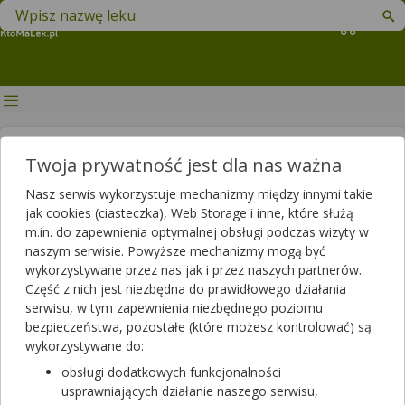
Znajdź lek w swojej okolicy
Koszyk
Czy nabiał jest szkodliwy?
Twoja prywatność jest dla nas ważna
Autor
Nasz serwis wykorzystuje mechanizmy między innymi takie
jak cookies (ciasteczka), Web Storage i inne, które służą
2020-05-29 17:30
2025-06-03 14:20
Publikacja:
Aktualizacja:
m.in. do zapewnienia optymalnej obsługi podczas wizyty w
naszym serwisie. Powyższe mechanizmy mogą być
Artykuł rekomendowany przez:
wykorzystywane przez nas jak i przez naszych partnerów.
magister farmacji Bartłomiej Łuczyński
Część z nich jest niezbędna do prawidłowego działania
Nabiał to jedna z grup produktów spożywczych wokół której,
serwisu, w tym zapewnienia niezbędnego poziomu
krąży bardzo wiele kontrowersji, mitów czy półprawd. Są wśród
bezpieczeństwa, pozostałe (które możesz kontrolować) są
nas tacy, którzy bez nabiału nie wyobrażają sobie życia, ale są i
wykorzystywane do:
tacy, którzy unikają go jak ognia. Jak to w końcu jest z tym
obsługi dodatkowych funkcjonalności
nabiałem – jeść, czy nie jeść? Jak jego spożywanie wpływa na
usprawniających działanie naszego serwisu,
nasze zdrowie? Kto powinien unikać nabiału i czy naprawdę jest