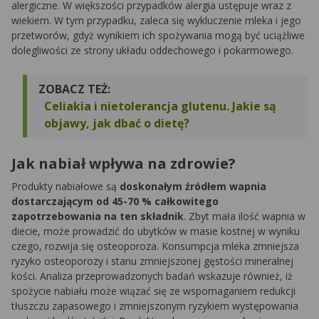
alergiczne. W większości przypadków alergia ustępuje wraz z
wiekiem. W tym przypadku, zaleca się wykluczenie mleka i jego
przetworów, gdyż wynikiem ich spożywania mogą być uciążliwe
dolegliwości ze strony układu oddechowego i pokarmowego.
ZOBACZ TEŻ:
Celiakia i nietolerancja glutenu. Jakie są
objawy, jak dbać o dietę?
Jak nabiał wpływa na zdrowie?
Produkty nabiałowe są
doskonałym źródłem wapnia
dostarczającym od 45-70 % całkowitego
zapotrzebowania na ten składnik
. Zbyt mała ilość wapnia w
diecie, może prowadzić do ubytków w masie kostnej w wyniku
czego, rozwija się osteoporoza. Konsumpcja mleka zmniejsza
ryzyko osteoporozy i stanu zmniejszonej gęstości mineralnej
kości. Analiza przeprowadzonych badań wskazuje również, iż
spożycie nabiału może wiązać się ze wspomaganiem redukcji
tłuszczu zapasowego i zmniejszonym ryzykiem występowania