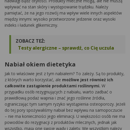
nadwagi bądź otyłości. Produkty mleczne mogą, ale nie muszą
wpływać na stan skóry i występowanie trądziku. Należy
pamiętać, że na jego rozwój ma wpływ wiele innych aspektów
między innymi: wysoko przetworzone jedzenie oraz wysoki
indeks i ładunek glikemiczny.
ZOBACZ TEŻ:
Testy alergiczne – sprawdź, co Cię uczula
Nabiał okiem dietetyka
Jak to właściwie jest z tym nabiałem? To zależy. Są to produkty,
z których warto korzystać, ale
możliwe jest również ich
całkowite zastąpienie produktami roślinnymi.
W
przypadku osób rezygnujących z nabiału, warto zadbać o
prawidłową podaż wapnia i znać jego roślinne źródła,
ograniczając tym samym ryzyko wystąpienia osteoporozy. Jeżeli
do tej pory spożywaliśmy nabiał bez wpływu na samopoczucie
– nie ma konieczności jego eliminacji. U większości osób nie ma
powodów do rezygnacji z produktów mlecznych, jednak jak
wszystko, mają one swoje wady i zalety. We wszystkim należy