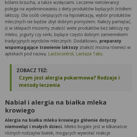
bólami brzucha, a także wzdęciami. Leczenie nietolerancji
polega na wyeliminowaniu z diety produktów będących źródłem
laktozy. Dla osób cierpiących na hipolaktazję, wybór produktów
mlecznych nie będzie zbyt dobrym pomysłem. Należy pamiętać,
iż w sklepach możemy znaleźć wiele produktów bez laktozy np.
mleko, jogurty czy serki, będące często dobrym zamiennikiem
tradycyjnych wyrobów mlecznych. Dodatkowo,
preparaty
wspomagające trawienie laktozy
znaleźć można również w
aptekach pod nazwą:
Lactocontrol
,
Lactaza Tabs
.
ZOBACZ TEŻ:
Czym jest alergia pokarmowa? Rodzaje i
metody leczenia
Nabiał i alergia na białka mleka
krowiego
Alergia na białka mleka krowiego głównie dotyczy
niemowląt i małych dzieci.
Mleko bogate jest w kilkanaście
różnych rodzajów białek, mogących wywołać reakcje