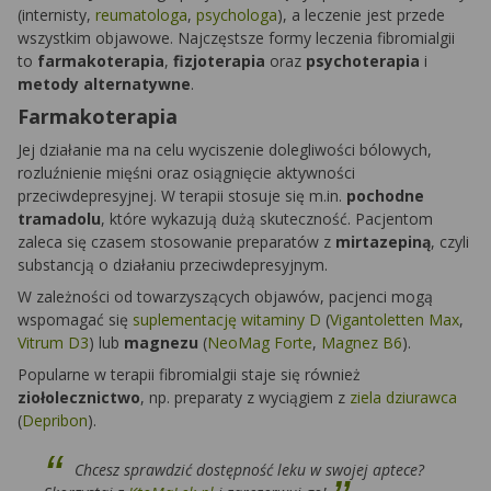
(internisty,
reumatologa
,
psychologa
), a leczenie jest przede
wszystkim objawowe. Najczęstsze formy leczenia fibromialgii
to
farmakoterapia
,
fizjoterapia
oraz
psychoterapia
i
metody alternatywne
.
Farmakoterapia
Jej działanie ma na celu wyciszenie dolegliwości bólowych,
rozluźnienie mięśni oraz osiągnięcie aktywności
przeciwdepresyjnej. W terapii stosuje się m.in.
pochodne
tramadolu
, które wykazują dużą skuteczność. Pacjentom
zaleca się czasem stosowanie preparatów z
mirtazepiną
, czyli
substancją o działaniu przeciwdepresyjnym.
W zależności od towarzyszących objawów, pacjenci mogą
wspomagać się
suplementację witaminy D
(
Vigantoletten Max
,
Vitrum D3
) lub
magnezu
(
NeoMag Forte
,
Magnez B6
).
Popularne w terapii fibromialgii staje się również
ziołolecznictwo
, np. preparaty z wyciągiem z
ziela dziurawca
(
Depribon
).
Chcesz sprawdzić dostępność leku w swojej aptece?