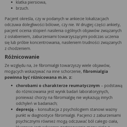
klatka piersiowa,
brzuch.
Pacjent określa, czy w podanych w ankiecie lokalizacjach
odczuwa dolegliwości bólowe, czy nie. W drugiej części ankiety,
pacjent ocenia stopień nasilenia ogólnych objawów związanych
z osłabieniem, zaburzeniami towarzyszącymi podczas uczenia
się lub próbie koncentrowania, nasileniem trudności związanych
z chodzeniem.
Różnicowanie
Ze względu na, że fibromialgii towarzyszy wiele objawów,
mogących wskazywać na inne schorzenie,
fibromialgia
powinna być różnicowana m.in. z:
chorobami o charakterze reumatycznym
– podstawą
do różnicowania jest wynik badań laboratoryjnych,
ponieważ chorzy na fibromialgię nie wykazują innych
odchyleń w badaniach;
depresją
– konsultacja z psychologiem stanowi ważny
punkt w diagnostyce fibromialgii. Pacjenci z zaburzeniami
psychicznymi również mogą odczuwać ból całego ciała,