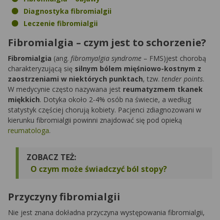
Diagnostyka fibromialgii
Leczenie fibromialgii
Fibromialgia – czym jest to schorzenie?
Fibromialgia
(ang.
fibromyalgia syndrome
– FMS)jest chorobą
charakteryzującą się
silnym bólem mięśniowo-kostnym z
zaostrzeniami w niektórych punktach
, tzw.
tender points
.
W medycynie często nazywana jest
reumatyzmem tkanek
miękkich
. Dotyka około 2-4% osób na świecie, a według
statystyk częściej chorują kobiety. Pacjenci zdiagnozowani w
kierunku fibromialgii powinni znajdować się pod opieką
reumatologa
.
ZOBACZ TEŻ:
O czym może świadczyć ból stopy?
Przyczyny fibromialgii
Nie jest znana dokładna przyczyna występowania fibromialgii,