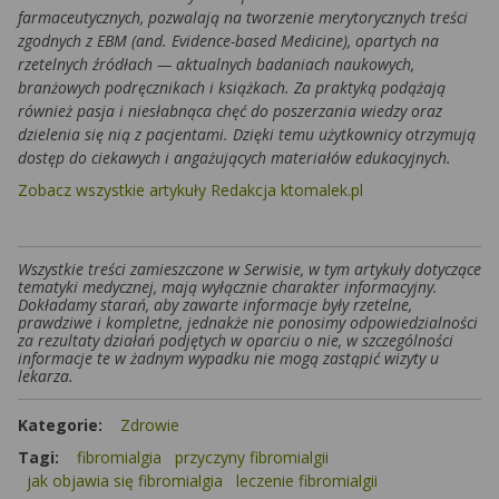
farmaceutycznych, pozwalają na tworzenie merytorycznych treści
zgodnych z EBM (and. Evidence-based Medicine), opartych na
rzetelnych źródłach — aktualnych badaniach naukowych,
branżowych podręcznikach i książkach. Za praktyką podążają
również pasja i niesłabnąca chęć do poszerzania wiedzy oraz
dzielenia się nią z pacjentami. Dzięki temu użytkownicy otrzymują
dostęp do ciekawych i angażujących materiałów edukacyjnych.
Zobacz wszystkie artykuły Redakcja ktomalek.pl
Wszystkie treści zamieszczone w Serwisie, w tym artykuły dotyczące
tematyki medycznej, mają wyłącznie charakter informacyjny.
Dokładamy starań, aby zawarte informacje były rzetelne,
prawdziwe i kompletne, jednakże nie ponosimy odpowiedzialności
za rezultaty działań podjętych w oparciu o nie, w szczególności
informacje te w żadnym wypadku nie mogą zastąpić wizyty u
lekarza.
Kategorie:
Zdrowie
Tagi:
fibromialgia
przyczyny fibromialgii
jak objawia się fibromialgia
leczenie fibromialgii