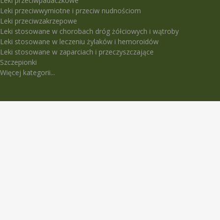
Leki przeciwpadaczkowe
Leki przeciwwymiotne i przeciw nudnościom
Leki przeciwzakrzepowe
Leki stosowane w chorobach dróg żółciowych i wątroby
Leki stosowane w leczeniu żylaków i hemoroidów
Leki stosowane w zaparciach i przeczyszczające
Szczepionki
Więcej kategorii...
LEKI TRUDNO DOSTĘPNE
5-Fluorouracil Ebewe
Abasaglar
Abilify Maintena
Absenor
Activelle
Actrapid Penfill
Angeliq
Anoro Ellipta (Anoro)
Apidra