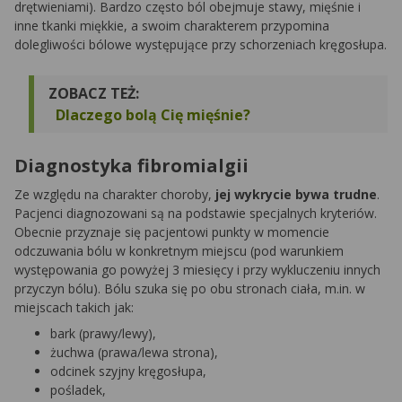
drętwieniami). Bardzo często ból obejmuje stawy, mięśnie i
inne tkanki miękkie, a swoim charakterem przypomina
dolegliwości bólowe występujące przy schorzeniach kręgosłupa.
ZOBACZ TEŻ:
Dlaczego bolą Cię mięśnie?
Diagnostyka fibromialgii
Ze względu na charakter choroby,
jej wykrycie bywa trudne
.
Pacjenci diagnozowani są na podstawie specjalnych kryteriów.
Obecnie przyznaje się pacjentowi punkty w momencie
odczuwania bólu w konkretnym miejscu (pod warunkiem
występowania go powyżej 3 miesięcy i przy wykluczeniu innych
przyczyn bólu). Bólu szuka się po obu stronach ciała, m.in. w
miejscach takich jak:
bark (prawy/lewy),
żuchwa (prawa/lewa strona),
odcinek szyjny kręgosłupa,
pośladek,