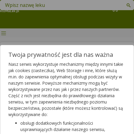
Znajdź lek w swojej okolicy
Koszyk
Fibromialgia – przyczyny,
Twoja prywatność jest dla nas ważna
objawy, leczenie
Nasz serwis wykorzystuje mechanizmy między innymi takie
jak cookies (ciasteczka), Web Storage i inne, które służą
Autor
m.in. do zapewnienia optymalnej obsługi podczas wizyty w
2021-07-13 18:01
2025-06-03 14:20
Publikacja:
Aktualizacja:
naszym serwisie. Powyższe mechanizmy mogą być
wykorzystywane przez nas jak i przez naszych partnerów.
Artykuł rekomendowany przez:
Część z nich jest niezbędna do prawidłowego działania
magister farmacji Bartłomiej Łuczyński
serwisu, w tym zapewnienia niezbędnego poziomu
bezpieczeństwa, pozostałe (które możesz kontrolować) są
Pomimo ciągłego rozwoju medycyny, wciąż istnieją choroby
wykorzystywane do:
sprawiające trudność w diagnostyce i leczeniu. Taką chorobą
jest fibromialgia, czyli pojawiający się w całym ciele ból z
obsługi dodatkowych funkcjonalności
zaostrzeniami w punktach tkliwych. Czym dokładnie jest ta
usprawniających działanie naszego serwisu,