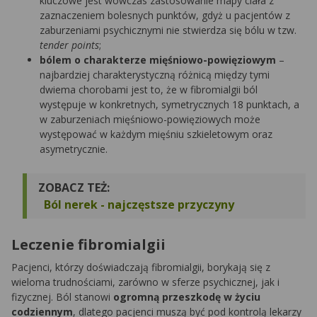
kluczowe jest wówczas zastosowanie mapy ciała z
zaznaczeniem bolesnych punktów, gdyż u pacjentów z
zaburzeniami psychicznymi nie stwierdza się bólu w tzw.
tender points
;
bólem o charakterze mięśniowo-powięziowym
–
najbardziej charakterystyczną różnicą między tymi
dwiema chorobami jest to, że w fibromialgii ból
występuje w konkretnych, symetrycznych 18 punktach, a
w zaburzeniach mięśniowo-powięziowych może
występować w każdym mięśniu szkieletowym oraz
asymetrycznie.
ZOBACZ TEŻ:
Ból nerek - najczęstsze przyczyny
Leczenie fibromialgii
Pacjenci, którzy doświadczają fibromialgii, borykają się z
wieloma trudnościami, zarówno w sferze psychicznej, jak i
fizycznej. Ból stanowi
ogromną przeszkodę w życiu
codziennym
, dlatego pacjenci muszą być pod kontrolą lekarzy