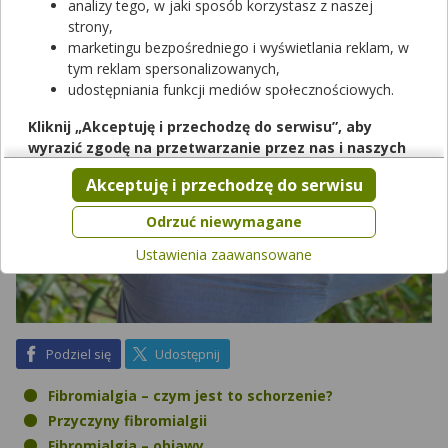
choroba i jakie są metody jej leczenia?
analizy tego, w jaki sposób korzystasz z naszej
strony,
marketingu bezpośredniego i wyświetlania reklam, w
tym reklam spersonalizowanych,
udostępniania funkcji mediów społecznościowych.
Kliknij „Akceptuję i przechodzę do serwisu”, aby
wyrazić zgodę na przetwarzanie przez nas i naszych
partnerów Twoich danych w powyższych celach.
Akceptuję i przechodzę do serwisu
Pamiętaj, że wyrażenie zgody jest dobrowolne, a wyrażoną
zgodę możesz w każdej chwili cofnąć, możesz też wycofać
Odrzuć niewymagane
zgodę na przetwarzanie Twoich danych tylko w niektórych
Ustawienia zaawansowane
celach. Jeżeli chcesz dowiedzieć się więcej lub chcesz
przeprowadzić konfigurację szczegółową, to możesz tego
dokonać za pomocą „Ustawień zaawansowanych”.
Więcej informacji na temat wykorzystywania narzędzi
zewnętrznych w naszym serwisie znajdziesz w
Regulaminie
na Facebook
na X
Podziel się
Udostępnij
Serwisu
.
Fibromialgia – czym jest to schorzenie?
Przyczyny fibromialgii
Fibromialgia – objawy