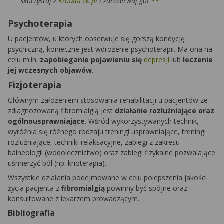
Skorzystaj z
KtoMaLek.pl
i zarezerwuj go!
Psychoterapia
U pacjentów, u których obserwuje się gorszą kondycję
psychiczną, konieczne jest wdrożenie psychoterapii. Ma ona na
celu m.in.
zapobieganie pojawieniu się
depresji
lub
leczenie
jej wczesnych objawów.
Fizjoterapia
Głównym założeniem stosowania rehabilitacji u pacjentów ze
zdiagnozowaną fibromialgią jest
działanie rozluźniające oraz
ogólnousprawniające
. Wśród wykorzystywanych technik,
wyróżnia się różnego rodzaju treningi usprawniające, treningi
rozluźniające, techniki relaksacyjne, zabiegi z zakresu
balneologii (wodolecznictwo) oraz zabiegi fizykalne pozwalające
uśmierzyć ból (np. krioterapia).
Wszystkie działania podejmowane w celu polepszenia jakości
życia pacjenta z
fibromialgią
powinny być spójne oraz
konsultowane z lekarzem prowadzącym.
Bibliografia