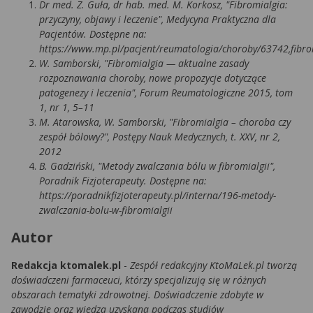
Dr med. Z. Guła, dr hab. med. M. Korkosz, "Fibromialgia:
przyczyny, objawy i leczenie", Medycyna Praktyczna dla
Pacjentów. Dostępne na:
https://www.mp.pl/pacjent/reumatologia/choroby/63742,fibro
W. Samborski, "Fibromialgia — aktualne zasady
rozpoznawania choroby, nowe propozycje dotyczące
patogenezy i leczenia", Forum Reumatologiczne 2015, tom
1, nr 1, 5–11
M. Atarowska, W. Samborski, "Fibromialgia – choroba czy
zespół bólowy?", Postępy Nauk Medycznych, t. XXV, nr 2,
2012
B. Gadziński, "Metody zwalczania bólu w fibromialgii",
Poradnik Fizjoterapeuty. Dostępne na:
https://poradnikfizjoterapeuty.pl/interna/196-metody-
zwalczania-bolu-w-fibromialgii
Autor
Redakcja ktomalek.pl
-
Zespół redakcyjny KtoMaLek.pl tworzą
doświadczeni farmaceuci, którzy specjalizują się w różnych
obszarach tematyki zdrowotnej. Doświadczenie zdobyte w
zawodzie oraz wiedza uzyskana podczas studiów