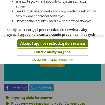
może być objawem stanu chorobowego. Co może być
analizy tego, w jaki sposób korzystasz z naszej
powodem występowania ketonów w moczu?
strony,
marketingu bezpośredniego i wyświetlania reklam, w
tym reklam spersonalizowanych,
udostępniania funkcji mediów społecznościowych.
Kliknij „Akceptuję i przechodzę do serwisu”, aby
wyrazić zgodę na przetwarzanie przez nas i naszych
partnerów Twoich danych w powyższych celach.
Akceptuję i przechodzę do serwisu
Pamiętaj, że wyrażenie zgody jest dobrowolne, a wyrażoną
zgodę możesz w każdej chwili cofnąć, możesz też wycofać
Odrzuć niewymagane
zgodę na przetwarzanie Twoich danych tylko w niektórych
Ustawienia zaawansowane
celach. Jeżeli chcesz dowiedzieć się więcej lub chcesz
przeprowadzić konfigurację szczegółową, to możesz tego
dokonać za pomocą „Ustawień zaawansowanych”.
Więcej informacji na temat wykorzystywania narzędzi
zewnętrznych w naszym serwisie znajdziesz w
Regulaminie
Serwisu
.
na Facebook
na X
Podziel się
Udostępnij
Czym są ciała ketonowe?
Przyczyny występowania ketonów w moczu