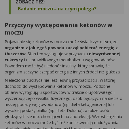
ZOBACZ TEŻ:
Badanie moczu – na czym polega?
Przyczyny występowania ketonów w
moczu
Pojawienie się ketonów w moczu może świadczyć o tym, że
organizm z jakiegoś powodu zaczął pobierać energię z
tłuszczów
. Stan ten występuje w przypadku
niewyrównanej
cukrzycy
i nieprawidłowego metabolizmu węglowodanów.
Powodem może być niedobór insuliny, który sprawia, że
organizm zaczyna czerpać energię z innych źródeł niż glukoza.
Nieleczona cukrzyca nie jest jedyną przypadłością, w której
dochodzi do występowania ketonów w moczu. Podobne
objawy występują u sportowców w trakcie długotrwałego i
wyczerpującego wysiłku fizycznego, osób będących na diecie o
niskiej podaży węglowodanów (np. dieta ketogeniczna) lub
wysokiej podaży białka (np. dieta Dukana), a także osób
głodzących się (np. chorujących na anoreksję). Wzrost stężenia
ketonów w moczu może być też konsekwencją nadużywania
alkoholu, nieleczonej nadczynności tarczycy, przyjmowania