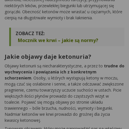
niektórych leków, przewlekłej biegunki lub utrzymującej się
gorączki. Obecność ketonów może wrastać u ciężarnych, które
cierpią na długotrwałe wymioty i brak łaknienia.
ZOBACZ TEŻ:
Mocznik we krwi – jakie są normy?
Jakie objawy daje ketonuria?
Objawy ketonurii są niecharakterystyczne, a przez to
trudne do
wychwycenia i powiązania ich z konkretnym
schorzeniem
. Osoby, u których występują ketony w moczu,
mogą czuć się osłabione i senne, a także odczuwać zwiększone
pragnienie, czemu towarzyszy uczucie suchości w ustach. Picie
większych ilości płynów prowadzi do częstszych wizyt w
toalecie. Pojawić się mogą objawy po stronie układu
trawiennego – bóle brzucha, nudności, wymioty i biegunki.
Nadmiar ketonów we krwi prowadzi do groźnej dla życia
kwasicy ketonowej.
Typowym objawem, który może naprowadzić nas na właściwy