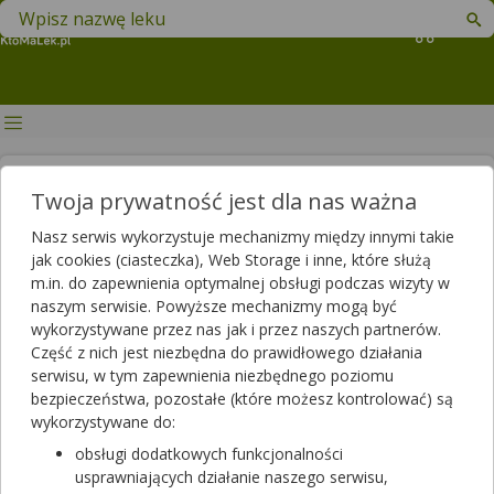
Znajdź lek w swojej okolicy
Koszyk
Czego objawem są ketony w
Twoja prywatność jest dla nas ważna
moczu?
Nasz serwis wykorzystuje mechanizmy między innymi takie
jak cookies (ciasteczka), Web Storage i inne, które służą
Autor
m.in. do zapewnienia optymalnej obsługi podczas wizyty w
2020-01-31 13:52
2025-06-03 14:20
Publikacja:
Aktualizacja:
naszym serwisie. Powyższe mechanizmy mogą być
wykorzystywane przez nas jak i przez naszych partnerów.
Artykuł rekomendowany przez:
Część z nich jest niezbędna do prawidłowego działania
magister farmacji Bartłomiej Łuczyński
serwisu, w tym zapewnienia niezbędnego poziomu
bezpieczeństwa, pozostałe (które możesz kontrolować) są
Jednym z pośrednich produktów procesów metabolicznych
wykorzystywane do:
tłuszczów są ciała ketonowe. Mogą one być obecne w surowicy
krwi oraz moczu. W pierwszym przypadku ich niski poziom jest
obsługi dodatkowych funkcjonalności
stanem fizjologicznym, jednak obecność ketonów w moczu
usprawniających działanie naszego serwisu,