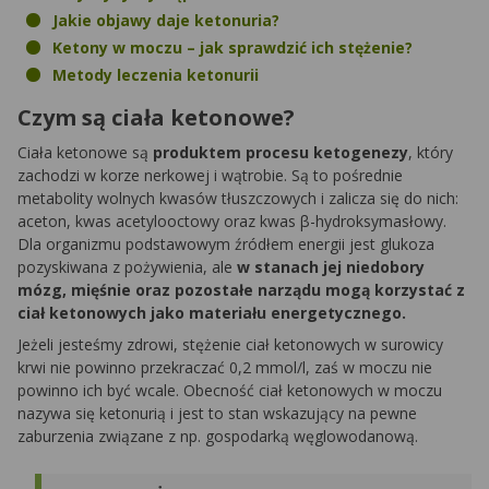
Jakie objawy daje ketonuria?
Ketony w moczu – jak sprawdzić ich stężenie?
Metody leczenia ketonurii
Czym są ciała ketonowe?
Ciała ketonowe są
produktem procesu ketogenezy
, który
zachodzi w korze nerkowej i wątrobie. Są to pośrednie
metabolity wolnych kwasów tłuszczowych i zalicza się do nich:
aceton, kwas acetylooctowy oraz kwas β-hydroksymasłowy.
Dla organizmu podstawowym źródłem energii jest glukoza
pozyskiwana z pożywienia, ale
w stanach jej niedobory
mózg, mięśnie oraz pozostałe narządu mogą korzystać z
ciał ketonowych jako materiału energetycznego.
Jeżeli jesteśmy zdrowi, stężenie ciał ketonowych w surowicy
krwi nie powinno przekraczać 0,2 mmol/l, zaś w moczu nie
powinno ich być wcale. Obecność ciał ketonowych w moczu
nazywa się ketonurią i jest to stan wskazujący na pewne
zaburzenia związane z np. gospodarką węglowodanową.