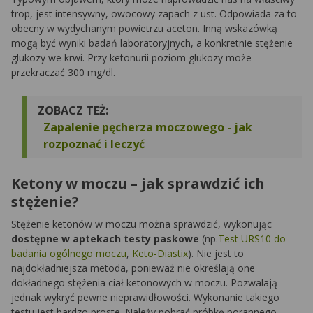
trop, jest intensywny, owocowy zapach z ust. Odpowiada za to
obecny w wydychanym powietrzu aceton. Inną wskazówką
mogą być wyniki badań laboratoryjnych, a konkretnie stężenie
glukozy we krwi. Przy ketonurii poziom glukozy może
przekraczać 300 mg/dl.
ZOBACZ TEŻ:
Zapalenie pęcherza moczowego - jak
rozpoznać i leczyć
Ketony w moczu – jak sprawdzić ich
stężenie?
Stężenie ketonów w moczu można sprawdzić, wykonując
dostępne w aptekach testy paskowe
(np.
Test URS10 do
badania ogólnego moczu
,
Keto-Diastix
). Nie jest to
najdokładniejsza metoda, ponieważ nie określają one
dokładnego stężenia ciał ketonowych w moczu. Pozwalają
jednak wykryć pewne nieprawidłowości. Wykonanie takiego
testu jest bardzo proste. Należy pobrać próbkę porannego