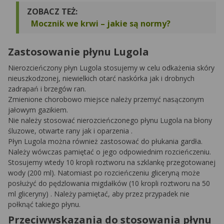
ZOBACZ TEŻ:
Mocznik we krwi – jakie są normy?
Zastosowanie płynu Lugola
Nierozcieńczony płyn Lugola stosujemy w celu odkażenia skóry
nieuszkodzonej, niewielkich otarć naskórka jak i drobnych
zadrapań i brzegów ran.
Zmienione chorobowo miejsce należy przemyć nasączonym
jałowym gazikiem.
Nie należy stosować nierozcieńczonego płynu Lugola na błony
śluzowe, otwarte rany jak i oparzenia .
Płyn Lugola można również zastosować do płukania gardła.
Należy wówczas pamiętać o jego odpowiednim rozcieńczeniu.
Stosujemy wtedy 10 kropli roztworu na szklankę przegotowanej
wody (200 ml). Natomiast po rozcieńczeniu gliceryną może
posłużyć do pędzlowania migdałków (10 kropli roztworu na 50
ml gliceryny) . Należy pamiętać, aby przez przypadek nie
połknąć takiego płynu.
Przeciwwskazania do stosowania płynu