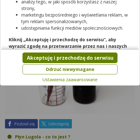
roku. Jakie jest jego działanie i zastosowanie? Czy picie płynu
analizy tego, w jaki sposób korzystasz z naszej
Lugola jest bezpieczne? Kiedy nie należy go stosować? Na to
strony,
wszystko znajdziesz odpowiedź poniżej.
marketingu bezpośredniego i wyświetlania reklam, w
tym reklam spersonalizowanych,
udostępniania funkcji mediów społecznościowych.
Kliknij „Akceptuję i przechodzę do serwisu”, aby
wyrazić zgodę na przetwarzanie przez nas i naszych
partnerów Twoich danych w powyższych celach.
Akceptuję i przechodzę do serwisu
Pamiętaj, że wyrażenie zgody jest dobrowolne, a wyrażoną
zgodę możesz w każdej chwili cofnąć, możesz też wycofać
Odrzuć niewymagane
zgodę na przetwarzanie Twoich danych tylko w niektórych
Ustawienia zaawansowane
celach. Jeżeli chcesz dowiedzieć się więcej lub chcesz
przeprowadzić konfigurację szczegółową, to możesz tego
dokonać za pomocą „Ustawień zaawansowanych”.
Więcej informacji na temat wykorzystywania narzędzi
zewnętrznych w naszym serwisie znajdziesz w
Regulaminie
Serwisu
.
na Facebook
na X
Podziel się
Udostępnij
Płyn Lugola - co to jest ?