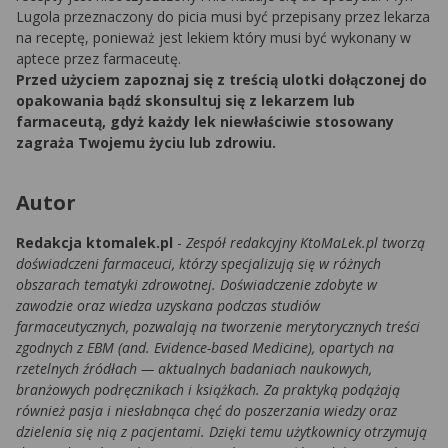
Lugola przeznaczony do picia musi być przepisany przez lekarza
na receptę, ponieważ jest lekiem który musi być wykonany w
aptece przez farmaceutę.
Przed użyciem zapoznaj się z treścią ulotki dołączonej do
opakowania bądź skonsultuj się z lekarzem lub
farmaceutą, gdyż każdy lek niewłaściwie stosowany
zagraża Twojemu życiu lub zdrowiu.
Autor
Redakcja ktomalek.pl
-
Zespół redakcyjny KtoMaLek.pl tworzą
doświadczeni farmaceuci, którzy specjalizują się w różnych
obszarach tematyki zdrowotnej. Doświadczenie zdobyte w
zawodzie oraz wiedza uzyskana podczas studiów
farmaceutycznych, pozwalają na tworzenie merytorycznych treści
zgodnych z EBM (and. Evidence-based Medicine), opartych na
rzetelnych źródłach — aktualnych badaniach naukowych,
branżowych podręcznikach i książkach. Za praktyką podążają
również pasja i niesłabnąca chęć do poszerzania wiedzy oraz
dzielenia się nią z pacjentami. Dzięki temu użytkownicy otrzymują