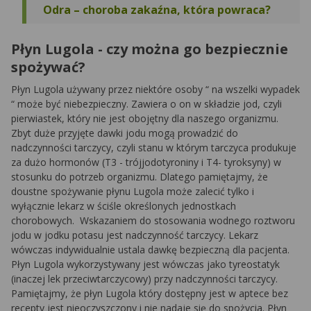
Odra – choroba zakaźna, która powraca?
Płyn Lugola - czy można go bezpiecznie
spożywać?
Płyn Lugola używany przez niektóre osoby “ na wszelki wypadek
“ może być niebezpieczny. Zawiera o on w składzie jod, czyli
pierwiastek, który nie jest obojętny dla naszego organizmu.
Zbyt duże przyjęte dawki jodu mogą prowadzić do
nadczynności tarczycy, czyli stanu w którym tarczyca produkuje
za dużo hormonów (T3 - trójjodotyroniny i T4- tyroksyny) w
stosunku do potrzeb organizmu. Dlatego pamiętajmy, że
doustne spożywanie płynu Lugola może zalecić tylko i
wyłącznie lekarz w ściśle określonych jednostkach
chorobowych. Wskazaniem do stosowania wodnego roztworu
jodu w jodku potasu jest nadczynność tarczycy. Lekarz
wówczas indywidualnie ustala dawkę bezpieczną dla pacjenta.
Płyn Lugola wykorzystywany jest wówczas jako tyreostatyk
(inaczej lek przeciwtarczycowy) przy nadczynności tarczycy.
Pamiętajmy, że płyn Lugola który dostępny jest w aptece bez
recepty jest nieoczyszczony i nie nadaje się do spożycia. Płyn