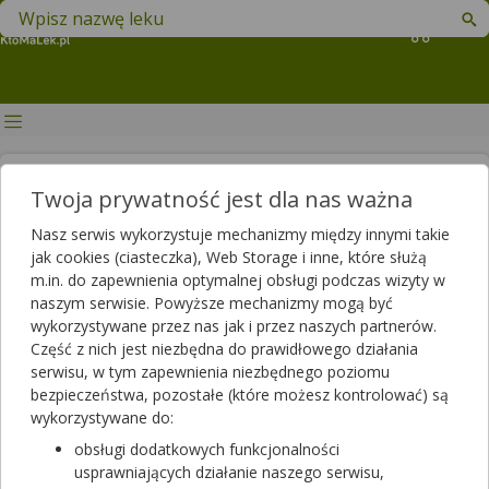
Znajdź lek w swojej okolicy
Koszyk
Płyn Lugola - działanie i
Twoja prywatność jest dla nas ważna
zastosowanie
Nasz serwis wykorzystuje mechanizmy między innymi takie
jak cookies (ciasteczka), Web Storage i inne, które służą
Autor
m.in. do zapewnienia optymalnej obsługi podczas wizyty w
2019-11-13 15:52
2025-06-03 14:20
Publikacja:
Aktualizacja:
naszym serwisie. Powyższe mechanizmy mogą być
wykorzystywane przez nas jak i przez naszych partnerów.
Artykuł rekomendowany przez:
Część z nich jest niezbędna do prawidłowego działania
magister farmacji Bartłomiej Łuczyński
serwisu, w tym zapewnienia niezbędnego poziomu
bezpieczeństwa, pozostałe (które możesz kontrolować) są
Płyn Lugola, czyli środek powszechnie stosowany przez nas do
wykorzystywane do:
dezynfekcji ran. Został on opracowany przez francuskiego
lekarza Jeana Lugolę w 1829 roku. Jednak szerzej został
obsługi dodatkowych funkcjonalności
poznany w Polsce dopiero po katastrofie w Czarnobylu w 1986
usprawniających działanie naszego serwisu,