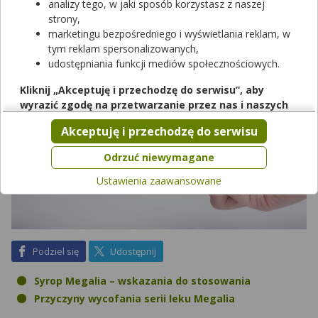
wycofania partii tego leku?
analizy tego, w jaki sposób korzystasz z naszej
strony,
marketingu bezpośredniego i wyświetlania reklam, w
tym reklam spersonalizowanych,
udostępniania funkcji mediów społecznościowych.
Kliknij „Akceptuję i przechodzę do serwisu”, aby
wyrazić zgodę na przetwarzanie przez nas i naszych
partnerów Twoich danych w powyższych celach.
Akceptuję i przechodzę do serwisu
Pamiętaj, że wyrażenie zgody jest dobrowolne, a wyrażoną
zgodę możesz w każdej chwili cofnąć, możesz też wycofać
Odrzuć niewymagane
zgodę na przetwarzanie Twoich danych tylko w niektórych
Ustawienia zaawansowane
celach. Jeżeli chcesz dowiedzieć się więcej lub chcesz
przeprowadzić konfigurację szczegółową, to możesz tego
dokonać za pomocą „Ustawień zaawansowanych”.
Więcej informacji na temat wykorzystywania narzędzi
zewnętrznych w naszym serwisie znajdziesz w
Regulaminie
na Facebook
na X
Podziel się
Udostępnij
Serwisu
.
Syrop Megalia – wskazania do stosowania
Przyczyny wycofania serii leku Megalia