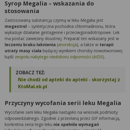
Syrop Megalia – wskazania do
stosowania
Zastosowaną substancją czynną w leku Megalia jest
megestrol
– syntetyczna pochodna chlormadinonu, która
wykazuje działanie gestagenne i przeciwgonadotropowe. Lek
ma postać zawiesiny doustnej. Preparat ten wskazany jest w
leczeniu braku łaknienia
(
anoreksja
), a także w
terapii
utraty masy ciała
będącej wynikiem choroby nowotworowej
bądź
zespołu nabytego niedoboru odporności (AIDS)
.
ZOBACZ TEŻ:
Nie chodź od apteki do apteki - skorzystaj z
KtoMaLek.pl
Przyczyny wycofania serii leku Megalia
Wycofanie serii leku Megalia nastąpiło na wniosek podmioty
odpowiedzialnego. Zgodnie z przesłaną przez GIF informacją,
konkretna seria tego leku
nie spełniła wymagań