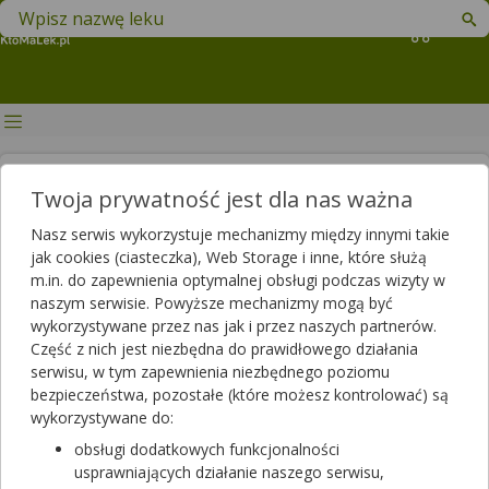
Znajdź lek w swojej okolicy
Koszyk
Seria leku Megalia wycofana z
Twoja prywatność jest dla nas ważna
obrotu
Nasz serwis wykorzystuje mechanizmy między innymi takie
jak cookies (ciasteczka), Web Storage i inne, które służą
Autor
m.in. do zapewnienia optymalnej obsługi podczas wizyty w
2020-04-27 11:30
2023-12-06 11:25
Publikacja:
Aktualizacja:
naszym serwisie. Powyższe mechanizmy mogą być
wykorzystywane przez nas jak i przez naszych partnerów.
Artykuł rekomendowany przez:
Część z nich jest niezbędna do prawidłowego działania
magister farmacji Bartłomiej Łuczyński
serwisu, w tym zapewnienia niezbędnego poziomu
bezpieczeństwa, pozostałe (które możesz kontrolować) są
Na mocy decyzji Głównego Inspektora Farmaceutycznego 24
wykorzystywane do:
kwietnia 2020 r. wycofano z obrotu na terenie całego kraju serię
leku Megalia, dostępnego w postaci syropu. Preparat ten jest
obsługi dodatkowych funkcjonalności
stosowany m.in. w terapii braku łaknienia. Co było przyczyną
usprawniających działanie naszego serwisu,