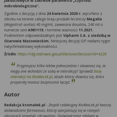
jakościowych w zakresie parametru „czystość
mikrobiologiczna”.
Zgodnie z decyzją z dnia
24 kwietnia 2020 r.
wycofano z
obrotu na terenie całego kraju produkt leczniczy
Megalia
(
Megestroli acetas
) 40 mg/ml, zawiesina doustna, 240 ml o
numerze serii
A981119
, i terminie ważności
11.2021.
Podmiotem odpowiedzialnym jest
Vipharm S.A. z siedzibą w
Ożarowie Mazowieckim.
Niniejszej decyzji GIF nadano rygor
natychmiastowej wykonalności.
Źródło
:
https://rdg.ezdrowie.gov.pl/Decision/Decision?id=4226
Przyjmujesz kilka leków jednocześnie i obawiasz się, że
mogą one wchodzić ze sobą w interakcję? Sprawdź
bazę
interakcji na KtoMaLek.pl
, dzięki której dowiesz się, które
preparaty możesz bezpiecznie łączyć.​
Autor
Redakcja ktomalek.pl
-
Zespół redakcyjny KtoMaLek.pl tworzą
doświadczeni farmaceuci, którzy specjalizują się w różnych
obszarach tematyki zdrowotnej. Doświadczenie zdobyte w