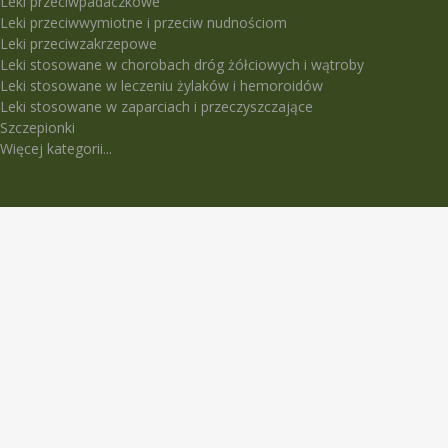
Leki przeciwpadaczkowe
Leki przeciwwymiotne i przeciw nudnościom
Leki przeciwzakrzepowe
Leki stosowane w chorobach dróg żółciowych i wątroby
Leki stosowane w leczeniu żylaków i hemoroidów
Leki stosowane w zaparciach i przeczyszczające
Szczepionki
Więcej kategorii...
LEKI TRUDNO DOSTĘPNE
5-Fluorouracil Ebewe
Abasaglar
Abilify Maintena
Absenor
Activelle
Actrapid Penfill
Angeliq
Anoro Ellipta (Anoro)