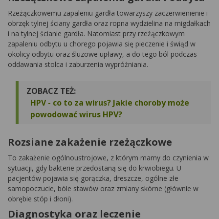
Rzeżączkowemu zapaleniu gardła towarzyszy zaczerwienienie i
obrzęk tylnej ściany gardła oraz ropna wydzielina na migdałkach
i na tylnej ścianie gardła. Natomiast przy rzeżączkowym
zapaleniu odbytu u chorego pojawia się pieczenie i świąd w
okolicy odbytu oraz śluzowe upławy, a do tego ból podczas
oddawania stolca i zaburzenia wypróżniania.
ZOBACZ TEŻ:
HPV - co to za wirus? Jakie choroby może
powodować wirus HPV?
Rozsiane zakażenie rzeżączkowe
To zakażenie ogólnoustrojowe, z którym mamy do czynienia w
sytuacji, gdy bakterie przedostaną się do krwiobiegu. U
pacjentów pojawia się gorączka, dreszcze, ogólne złe
samopoczucie, bóle stawów oraz zmiany skórne (głównie w
obrębie stóp i dłoni).
Diagnostyka oraz leczenie