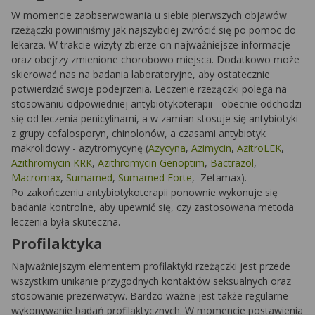
W momencie zaobserwowania u siebie pierwszych objawów
rzeżączki powinniśmy jak najszybciej zwrócić się po pomoc do
lekarza. W trakcie wizyty zbierze on najważniejsze informacje
oraz obejrzy zmienione chorobowo miejsca. Dodatkowo może
skierować nas na badania laboratoryjne, aby ostatecznie
potwierdzić swoje podejrzenia. Leczenie rzeżączki polega na
stosowaniu odpowiedniej antybiotykoterapii - obecnie odchodzi
się od leczenia penicylinami, a w zamian stosuje się antybiotyki
z grupy cefalosporyn, chinolonów, a czasami antybiotyk
makrolidowy - azytromycynę (
Azycyna
,
Azimycin
,
AzitroLEK
,
Azithromycin KRK
,
Azithromycin Genoptim
,
Bactrazol
,
Macromax
,
Sumamed
,
Sumamed Forte
,
Zetamax
).
Po zakończeniu antybiotykoterapii ponownie wykonuje się
badania kontrolne, aby upewnić się, czy zastosowana metoda
leczenia była skuteczna.
Profilaktyka
Najważniejszym elementem profilaktyki rzeżączki jest przede
wszystkim unikanie przygodnych kontaktów seksualnych oraz
stosowanie prezerwatyw. Bardzo ważne jest także regularne
wykonywanie badań profilaktycznych. W momencie postawienia