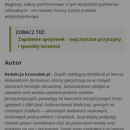
diagnozy, należy poinformować o tym wszystkich partnerów
seksualnych - oni również muszą zostać poddani
antybiotykoterapii.
ZOBACZ TEŻ:
Zapalenie spojówek - najczęstsze przyczyny
i sposoby leczenia
Autor
Redakcja ktomalek.pl
-
Zespół redakcyjny KtoMaLek.pl tworzą
doświadczeni farmaceuci, którzy specjalizują się w różnych
obszarach tematyki zdrowotnej. Doświadczenie zdobyte w
zawodzie oraz wiedza uzyskana podczas studiów
farmaceutycznych, pozwalają na tworzenie merytorycznych treści
zgodnych z EBM (and. Evidence-based Medicine), opartych na
rzetelnych źródłach — aktualnych badaniach naukowych,
branżowych podręcznikach i książkach. Za praktyką podążają
również pasja i niesłabnąca chęć do poszerzania wiedzy oraz
dzielenia się nią z pacjentami. Dzięki temu użytkownicy otrzymują