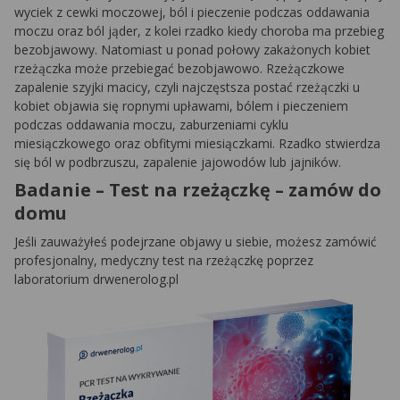
wyciek z cewki moczowej, ból i pieczenie podczas oddawania
moczu oraz ból jąder, z kolei rzadko kiedy choroba ma przebieg
bezobjawowy. Natomiast u ponad połowy zakażonych kobiet
rzeżączka może przebiegać bezobjawowo. Rzeżączkowe
zapalenie szyjki macicy, czyli najczęstsza postać rzeżączki u
kobiet objawia się ropnymi upławami, bólem i pieczeniem
podczas oddawania moczu, zaburzeniami cyklu
miesiączkowego oraz obfitymi miesiączkami. Rzadko stwierdza
się ból w podbrzuszu, zapalenie jajowodów lub jajników.
Badanie – Test na rzeżączkę – zamów do
domu
Jeśli zauważyłeś podejrzane objawy u siebie, możesz zamówić
profesjonalny, medyczny test na rzeżączkę poprzez
laboratorium drwenerolog.pl