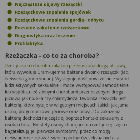
Najczęstsze objawy rzeżączki
Rzeżączkowe zapalenie spojówek
Rzeżączkowe zapalenia gardła i odbytu
Rozsiane zakażenie rzeżączkowe
Diagnostyka oraz leczenie
Profilaktyka
Rzeżączka - co to za choroba?
Rzeżączka to choroba zakaźna przenoszona drogą płciową
,
którą wywołuje Gram-ujemna bakteria dwoinki rzeżączki (łac.
Neisseria gonorrhoeae). Występuje dość powszechnie wśród
ludzi aktywnych seksualnie - może występować samodzielnie
lub współistnieć z innymi chorobami przenoszonymi drogą
płciową jak np. kiła czy chlamydioza. Dwoinka rzeżączki jest
bakterią, która bytuje w wilgotnym miejscach takich jak jama
ustna, drogi moczowo-płciowe oraz odbyt. Do zakażenia
bakterią dochodzi najczęściej poprzez kontakt seksualny z
osobą chorą. Niestety osoby chorujące na rzeżączkę często
bagatelizują jej pierwsze symptomy, przez co mogą
nieświadomie zarażać swoich partnerów seksualnych - a