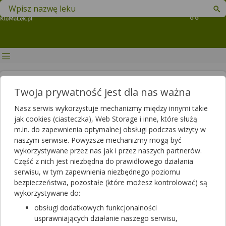
Znajdź lek w swojej okolicy
Koszyk
Rzeżączka - objawy i sposoby
Twoja prywatność jest dla nas ważna
leczenia
Nasz serwis wykorzystuje mechanizmy między innymi takie
jak cookies (ciasteczka), Web Storage i inne, które służą
Autor
m.in. do zapewnienia optymalnej obsługi podczas wizyty w
2020-01-30 14:21
2025-06-03 14:20
Publikacja:
Aktualizacja:
naszym serwisie. Powyższe mechanizmy mogą być
wykorzystywane przez nas jak i przez naszych partnerów.
Artykuł rekomendowany przez:
Część z nich jest niezbędna do prawidłowego działania
magister farmacji Bartłomiej Łuczyński
serwisu, w tym zapewnienia niezbędnego poziomu
bezpieczeństwa, pozostałe (które możesz kontrolować) są
Rzeżączka należy do jednych z najczęstszych chorób
wykorzystywane do:
wenerycznych. Może pojawić się zarówno u kobiet jak i
mężczyzn w różnym wieku, a także u noworodków, które
obsługi dodatkowych funkcjonalności
narażone są na zakażenie w trakcie porodu, podczas
usprawniających działanie naszego serwisu,