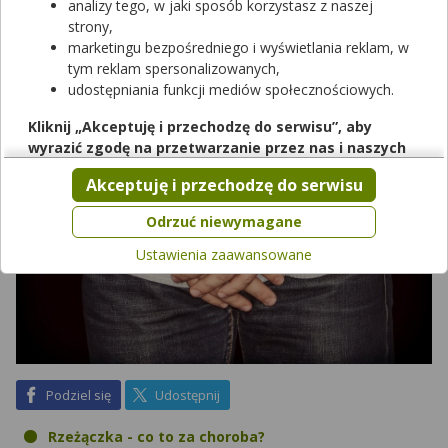
przechodzenia przez drogi rodne matki, która choruje na
analizy tego, w jaki sposób korzystasz z naszej
rzeżączkę. Jakie są objawy rzeżączki? Jak ją leczyć? Czy jest ona
strony,
niebezpieczna?
marketingu bezpośredniego i wyświetlania reklam, w
tym reklam spersonalizowanych,
udostępniania funkcji mediów społecznościowych.
Kliknij „Akceptuję i przechodzę do serwisu”, aby
wyrazić zgodę na przetwarzanie przez nas i naszych
partnerów Twoich danych w powyższych celach.
Akceptuję i przechodzę do serwisu
Pamiętaj, że wyrażenie zgody jest dobrowolne, a wyrażoną
zgodę możesz w każdej chwili cofnąć, możesz też wycofać
Odrzuć niewymagane
zgodę na przetwarzanie Twoich danych tylko w niektórych
Ustawienia zaawansowane
celach. Jeżeli chcesz dowiedzieć się więcej lub chcesz
przeprowadzić konfigurację szczegółową, to możesz tego
dokonać za pomocą „Ustawień zaawansowanych”.
Więcej informacji na temat wykorzystywania narzędzi
zewnętrznych w naszym serwisie znajdziesz w
Regulaminie
Serwisu
.
na Facebook
na X
Podziel się
Udostępnij
Rzeżączka - co to za choroba?