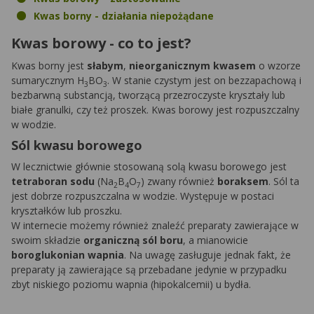
Kwas borny - działania niepożądane
Kwas borowy - co to jest?
Kwas borny jest
słabym
,
nieorganicznym kwasem
o wzorze
sumarycznym H
BO
. W stanie czystym jest on bezzapachową i
3
3
bezbarwną substancją, tworzącą przezroczyste kryształy lub
białe granulki, czy też proszek. Kwas borowy jest rozpuszczalny
w wodzie.
Sól kwasu borowego
W lecznictwie głównie stosowaną solą kwasu borowego jest
tetraboran sodu
(Na
B
O
) zwany również
boraksem
. Sól ta
2
4
7
jest dobrze rozpuszczalna w wodzie. Występuje w postaci
kryształków lub proszku.
W internecie możemy również znaleźć preparaty zawierające w
swoim składzie
organiczną sól boru
, a mianowicie
boroglukonian wapnia
. Na uwagę zasługuje jednak fakt, że
preparaty ją zawierające są przebadane jedynie w przypadku
zbyt niskiego poziomu wapnia (hipokalcemii) u bydła.