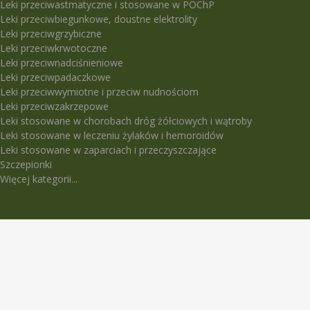
Leki przeciwastmatyczne i stosowane w POChP
Leki przeciwbiegunkowe, doustne elektrolity
Leki przeciwgrzybiczne
Leki przeciwkrwotoczne
Leki przeciwnadciśnieniowe
Leki przeciwpadaczkowe
Leki przeciwwymiotne i przeciw nudnościom
Leki przeciwzakrzepowe
Leki stosowane w chorobach dróg żółciowych i wątroby
Leki stosowane w leczeniu żylaków i hemoroidów
Leki stosowane w zaparciach i przeczyszczające
Szczepionki
Więcej kategorii...
LEKI TRUDNO DOSTĘPNE
5-Fluorouracil Ebewe
Abasaglar
Abilify Maintena