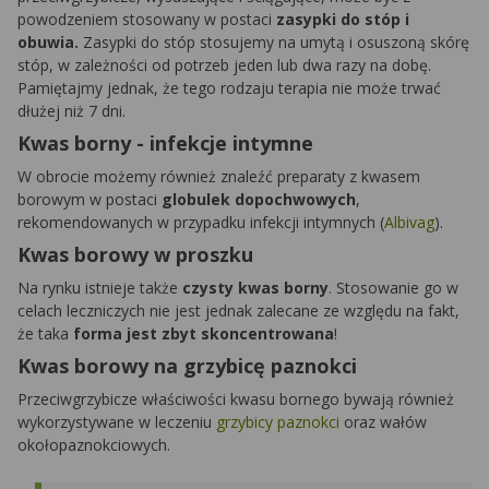
powodzeniem stosowany w postaci
zasypki do stóp i
obuwia.
Zasypki do stóp stosujemy na umytą i osuszoną skórę
stóp, w zależności od potrzeb jeden lub dwa razy na dobę.
Pamiętajmy jednak, że tego rodzaju terapia nie może trwać
dłużej niż 7 dni.
Kwas borny - infekcje intymne
W obrocie możemy również znaleźć preparaty z kwasem
borowym w postaci
globulek dopochwowych
,
rekomendowanych w przypadku infekcji intymnych (
Albivag
).
Kwas borowy w proszku
Na rynku istnieje także
czysty kwas borny
. Stosowanie go w
celach leczniczych nie jest jednak zalecane ze względu na fakt,
że taka
forma jest zbyt skoncentrowana
!
Kwas borowy na grzybicę paznokci
Przeciwgrzybicze właściwości kwasu bornego bywają również
wykorzystywane w leczeniu
grzybicy paznokci
oraz wałów
okołopaznokciowych.