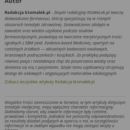
Autor
Redakcja ktomalek.pl
-
Zespół redakcyjny KtoMaLek.pl tworzą
doświadczeni farmaceuci, którzy specjalizują się w różnych
obszarach tematyki zdrowotnej. Doświadczenie zdobyte w
zawodzie oraz wiedza uzyskana podczas studiów
farmaceutycznych, pozwalają na tworzenie merytorycznych treści
zgodnych z EBM (and. Evidence-based Medicine), opartych na
rzetelnych źródłach — aktualnych badaniach naukowych,
branżowych podręcznikach i książkach. Za praktyką podążają
również pasja i niesłabnąca chęć do poszerzania wiedzy oraz
dzielenia się nią z pacjentami. Dzięki temu użytkownicy otrzymują
dostęp do ciekawych i angażujących materiałów edukacyjnych.
Zobacz wszystkie artykuły Redakcja ktomalek.pl
Wszystkie treści zamieszczone w Serwisie, w tym artykuły dotyczące
tematyki medycznej, mają wyłącznie charakter informacyjny.
Dokładamy starań, aby zawarte informacje były rzetelne,
prawdziwe i kompletne, jednakże nie ponosimy odpowiedzialności
za rezultaty działań podjętych w oparciu o nie, w szczególności
informacje te w żadnym wypadku nie mogą zastąpić wizyty u