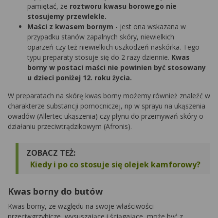
pamiętać, że
roztworu kwasu borowego nie
stosujemy przewlekle.
Maści z kwasem bornym
- jest ona wskazana w
przypadku stanów zapalnych skóry, niewielkich
oparzeń czy też niewielkich uszkodzeń naskórka. Tego
typu preparaty stosuje się do 2 razy dziennie.
Kwas
borny w postaci maści nie powinien być stosowany
u dzieci poniżej 12. roku życia.
W preparatach na skórę kwas borny możemy również znaleźć w
charakterze substancji pomocniczej, np w sprayu na ukąszenia
owadów (Allertec ukąszenia) czy płynu do przemywań skóry o
działaniu przeciwtrądzikowym (Afronis).
ZOBACZ TEŻ:
Kiedy i po co stosuje się olejek kamforowy?
Kwas borny do butów
Kwas borny, ze względu na swoje właściwości
przeciwgrzybicze, wysuszające i ściągające, może być z