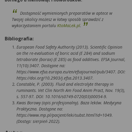
Dostępność wymienionych preparatów w aptece w
Twojej okolicy możesz w łatwy sposób sprawdzić z
wykorzystaniem portalu
KtoMaLek.pl
.
Bibliografia:
European Food Safety Authority (2013). Scientific Opinion
on the re-evaluation of boric acid (E 284) and sodium
tetraborate (borax) (E 285) as food additives. EFSA Journal,
11(10):3407. Dostępne na:
https://www.efsa.europa.eu/en/efsajournal/pub/3407. DOI:
https://doi.org/10.2903/j.efsa.2013.3407.
Constable, P. (2003). Fluid and electrolyte therapy in
ruminants. Vet Clin North Am Food Anim Pract, Nov. 19(3),
s. 557-97. DOI: 10.1016/s0749-0720(03)00054-9.
Kwas Borowy (opis profesjonalny). Baza leków. Medycyna
Praktyczna. Dostępne na:
https://www.mp.pl/pacjent/leki/subst.html?id=1049.
(Dostęp: sierpień 2022).