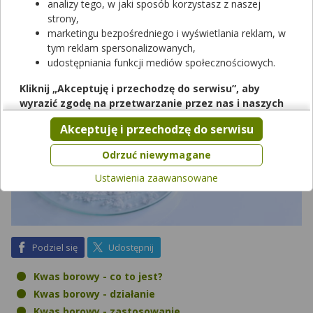
kwas borny? Czy są one całkowicie bezpieczne?
analizy tego, w jaki sposób korzystasz z naszej
strony,
marketingu bezpośredniego i wyświetlania reklam, w
tym reklam spersonalizowanych,
udostępniania funkcji mediów społecznościowych.
Kliknij „Akceptuję i przechodzę do serwisu”, aby
wyrazić zgodę na przetwarzanie przez nas i naszych
partnerów Twoich danych w powyższych celach.
Akceptuję i przechodzę do serwisu
Pamiętaj, że wyrażenie zgody jest dobrowolne, a wyrażoną
zgodę możesz w każdej chwili cofnąć, możesz też wycofać
Odrzuć niewymagane
zgodę na przetwarzanie Twoich danych tylko w niektórych
Ustawienia zaawansowane
celach. Jeżeli chcesz dowiedzieć się więcej lub chcesz
przeprowadzić konfigurację szczegółową, to możesz tego
dokonać za pomocą „Ustawień zaawansowanych”.
Więcej informacji na temat wykorzystywania narzędzi
zewnętrznych w naszym serwisie znajdziesz w
Regulaminie
na Facebook
na X
Podziel się
Udostępnij
Serwisu
.
Kwas borowy - co to jest?
Kwas borowy - działanie
Kwas borowy - zastosowanie