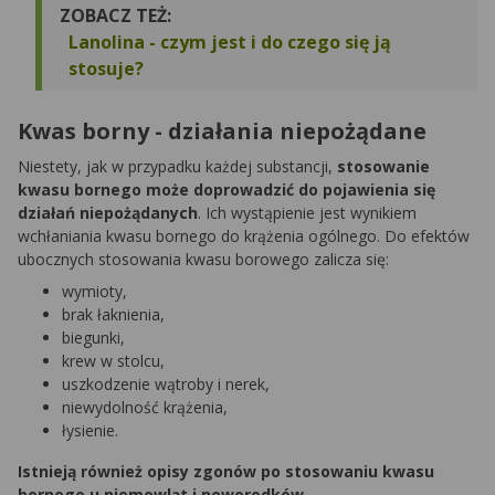
ZOBACZ TEŻ:
Lanolina - czym jest i do czego się ją
stosuje?
Kwas borny - działania niepożądane
Niestety, jak w przypadku każdej substancji,
stosowanie
kwasu bornego może doprowadzić do pojawienia się
działań niepożądanych
. Ich wystąpienie jest wynikiem
wchłaniania kwasu bornego do krążenia ogólnego. Do efektów
ubocznych stosowania kwasu borowego zalicza się:
wymioty,
brak łaknienia,
biegunki,
krew w stolcu,
uszkodzenie wątroby i nerek,
niewydolność krążenia,
łysienie.
Istnieją również opisy zgonów po stosowaniu kwasu
bornego u niemowląt i noworodków.