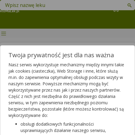
Znajdź lek w swojej okolicy
Koszyk
Kwas borowy (borny) - jakie ma
Twoja prywatność jest dla nas ważna
zastosowania?
Nasz serwis wykorzystuje mechanizmy między innymi takie
jak cookies (ciasteczka), Web Storage i inne, które służą
Autor
m.in. do zapewnienia optymalnej obsługi podczas wizyty w
2022-11-04 14:18
2025-06-03 14:20
Publikacja:
Aktualizacja:
naszym serwisie. Powyższe mechanizmy mogą być
wykorzystywane przez nas jak i przez naszych partnerów.
Artykuł rekomendowany przez:
Część z nich jest niezbędna do prawidłowego działania
magister farmacji Bartłomiej Łuczyński
serwisu, w tym zapewnienia niezbędnego poziomu
bezpieczeństwa, pozostałe (które możesz kontrolować) są
Kwas borowy to słaby kwas nieorganiczny, który znalazł
wykorzystywane do:
zastosowanie w medycynie ze względu na swoje działanie
przeciwgrzybicze, odkażające i ściągające. Na jakie schorzenia
obsługi dodatkowych funkcjonalności
możemy stosować preparaty zawierające w swoim składzie
usprawniających działanie naszego serwisu,