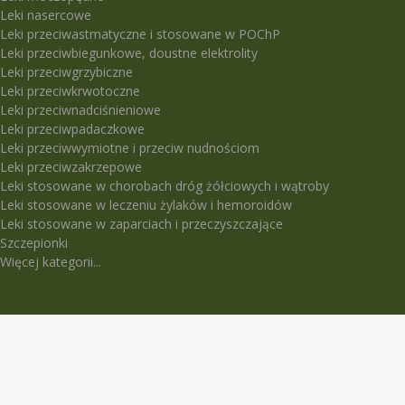
Leki nasercowe
Leki przeciwastmatyczne i stosowane w POChP
Leki przeciwbiegunkowe, doustne elektrolity
Leki przeciwgrzybiczne
Leki przeciwkrwotoczne
Leki przeciwnadciśnieniowe
Leki przeciwpadaczkowe
Leki przeciwwymiotne i przeciw nudnościom
Leki przeciwzakrzepowe
Leki stosowane w chorobach dróg żółciowych i wątroby
Leki stosowane w leczeniu żylaków i hemoroidów
Leki stosowane w zaparciach i przeczyszczające
Szczepionki
Więcej kategorii...
LEKI TRUDNO DOSTĘPNE
5-Fluorouracil Ebewe
Abasaglar