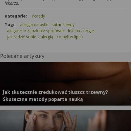
lekarza.
Kategorie:
Porady
Tagi:
alergia na pyłki
katar sienny
alergiczne zapalenie spojówek
leki na alergię
jak radzić sobie z alergią
co pyli w lipcu
Polecane artykuły
Jak skutecznie zredukować tłuszcz trzewny?
Skuteczne metody poparte nauką