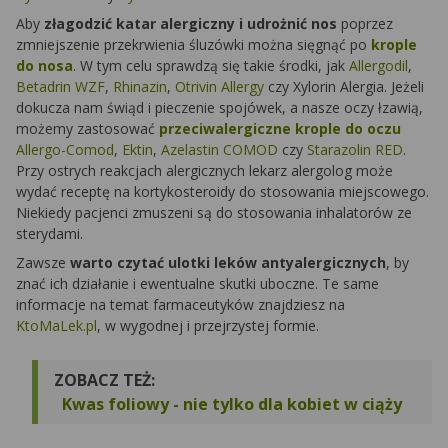
Aby
złagodzić katar alergiczny i udrożnić nos
poprzez
zmniejszenie przekrwienia śluzówki można sięgnąć po
krople
do nosa
. W tym celu sprawdzą się takie środki, jak
Allergodil
,
Betadrin WZF
,
Rhinazin
,
Otrivin Allergy
czy
Xylorin Alergia
. Jeżeli
dokucza nam świąd i pieczenie spojówek, a nasze oczy łzawią,
możemy zastosować
przeciwalergiczne krople do oczu
Allergo-Comod
,
Ektin
,
Azelastin COMOD
czy
Starazolin RED
.
Przy ostrych reakcjach alergicznych lekarz alergolog może
wydać receptę na kortykosteroidy do stosowania miejscowego.
Niekiedy pacjenci zmuszeni są do stosowania inhalatorów ze
sterydami.
Zawsze
warto czytać ulotki leków antyalergicznych
, by
znać ich działanie i ewentualne skutki uboczne. Te same
informacje na temat farmaceutyków znajdziesz na
KtoMaLek.pl
, w wygodnej i przejrzystej formie.
ZOBACZ TEŻ:
Kwas foliowy - nie tylko dla kobiet w ciąży