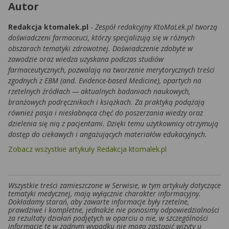
Autor
Redakcja ktomalek.pl
-
Zespół redakcyjny KtoMaLek.pl tworzą
doświadczeni farmaceuci, którzy specjalizują się w różnych
obszarach tematyki zdrowotnej. Doświadczenie zdobyte w
zawodzie oraz wiedza uzyskana podczas studiów
farmaceutycznych, pozwalają na tworzenie merytorycznych treści
zgodnych z EBM (and. Evidence-based Medicine), opartych na
rzetelnych źródłach — aktualnych badaniach naukowych,
branżowych podręcznikach i książkach. Za praktyką podążają
również pasja i niesłabnąca chęć do poszerzania wiedzy oraz
dzielenia się nią z pacjentami. Dzięki temu użytkownicy otrzymują
dostęp do ciekawych i angażujących materiałów edukacyjnych.
Zobacz wszystkie artykuły Redakcja ktomalek.pl
Wszystkie treści zamieszczone w Serwisie, w tym artykuły dotyczące
tematyki medycznej, mają wyłącznie charakter informacyjny.
Dokładamy starań, aby zawarte informacje były rzetelne,
prawdziwe i kompletne, jednakże nie ponosimy odpowiedzialności
za rezultaty działań podjętych w oparciu o nie, w szczególności
informacje te w żadnym wypadku nie mogą zastąpić wizyty u