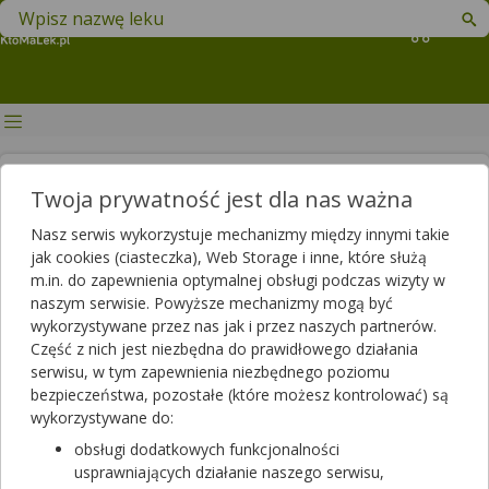
Znajdź lek w swojej okolicy
Koszyk
Kalendarz alergika: co pyli w
Twoja prywatność jest dla nas ważna
lipcu?
Nasz serwis wykorzystuje mechanizmy między innymi takie
jak cookies (ciasteczka), Web Storage i inne, które służą
Autor
m.in. do zapewnienia optymalnej obsługi podczas wizyty w
2018-06-29 13:23
2025-06-03 14:20
Publikacja:
Aktualizacja:
naszym serwisie. Powyższe mechanizmy mogą być
wykorzystywane przez nas jak i przez naszych partnerów.
Artykuł rekomendowany przez:
Część z nich jest niezbędna do prawidłowego działania
magister farmacji Bartłomiej Łuczyński
serwisu, w tym zapewnienia niezbędnego poziomu
bezpieczeństwa, pozostałe (które możesz kontrolować) są
Lipiec to miesiąc odpoczynku i wakacyjnych wojaży. Niestety
wykorzystywane do:
dla alergików to także czas intensywnego pylenia traw i
chwastów, a co za tym idzie, okres kataru siennego i innych
obsługi dodatkowych funkcjonalności
nieprzyjemnych dolegliwości związanych z alergią. Dowiedz się,
usprawniających działanie naszego serwisu,