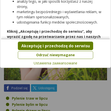
które rośliny pylą w lipcu i jak przeciwdziałać objawom alergii.
analizy tego, w jaki sposób korzystasz z naszej
strony,
marketingu bezpośredniego i wyświetlania reklam, w
tym reklam spersonalizowanych,
udostępniania funkcji mediów społecznościowych.
Kliknij „Akceptuję i przechodzę do serwisu”, aby
wyrazić zgodę na przetwarzanie przez nas i naszych
partnerów Twoich danych w powyższych celach.
Akceptuję i przechodzę do serwisu
Pamiętaj, że wyrażenie zgody jest dobrowolne, a wyrażoną
zgodę możesz w każdej chwili cofnąć, możesz też wycofać
Odrzuć niewymagane
zgodę na przetwarzanie Twoich danych tylko w niektórych
Ustawienia zaawansowane
celach. Jeżeli chcesz dowiedzieć się więcej lub chcesz
przeprowadzić konfigurację szczegółową, to możesz tego
dokonać za pomocą „Ustawień zaawansowanych”.
Więcej informacji na temat wykorzystywania narzędzi
zewnętrznych w naszym serwisie znajdziesz w
Regulaminie
na Facebook
na X
Podziel się
Udostępnij
Serwisu
.
Pylenie traw w lipcu
Pylenie bylin w lipcu
Pylenie drzew w lipcu