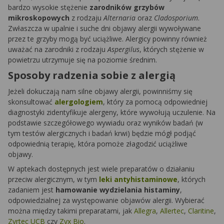
bardzo wysokie stężenie
zarodników grzybów
mikroskopowych
z rodzaju
Alternaria
oraz
Cladosporium
.
Zwłaszcza w upalnie i suche dni objawy alergii wywoływane
przez te grzyby mogą być uciążliwe. Alergicy powinny również
uważać na zarodniki z rodzaju
Aspergilus
, których stężenie w
powietrzu utrzymuje się na poziomie średnim.
Sposoby radzenia sobie z alergią
Jeżeli dokuczają nam silne objawy alergii, powinniśmy się
skonsultować
alergologiem
, który za pomocą odpowiedniej
diagnostyki zidentyfikuje alergeny, które wywołują uczulenie. Na
podstawie szczegółowego wywiadu oraz wyników badań (w
tym testów alergicznych i badań krwi) będzie mógł podjąć
odpowiednią terapię, która pomoże złagodzić uciążliwe
objawy.
W aptekach dostępnych jest wiele preparatów o działaniu
przeciw alergicznym, w tym
leki antyhistaminowe
, których
zadaniem jest
hamowanie wydzielania histaminy
,
odpowiedzialnej za występowanie objawów alergii. Wybierać
można między takimi preparatami, jak
Allegra
,
Allertec
,
Claritine
,
Zyrtec UCB
czy
Zyx Bio
.