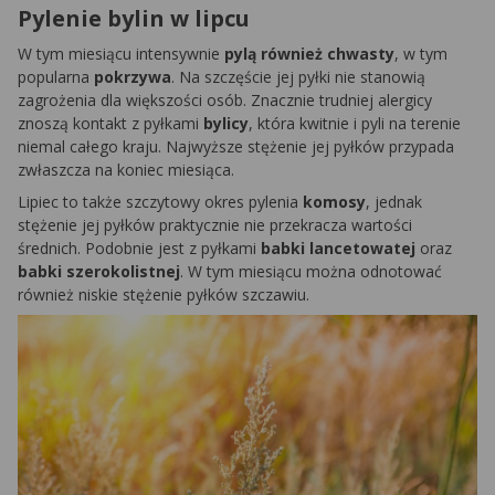
Pylenie bylin w lipcu
W tym miesiącu intensywnie
pylą również chwasty
, w tym
popularna
pokrzywa
. Na szczęście jej pyłki nie stanowią
zagrożenia dla większości osób. Znacznie trudniej alergicy
znoszą kontakt z pyłkami
bylicy
, która kwitnie i pyli na terenie
niemal całego kraju. Najwyższe stężenie jej pyłków przypada
zwłaszcza na koniec miesiąca.
Lipiec to także szczytowy okres pylenia
komosy
, jednak
stężenie jej pyłków praktycznie nie przekracza wartości
średnich. Podobnie jest z pyłkami
babki lancetowatej
oraz
babki szerokolistnej
. W tym miesiącu można odnotować
również niskie stężenie pyłków szczawiu.