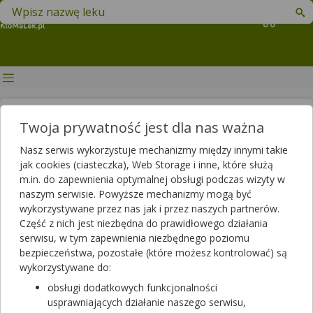
Znajdź lek w swojej okolicy
Koszyk
GIF wycofuje 33 serie leku
Twoja prywatność jest dla nas ważna
Accupro
Nasz serwis wykorzystuje mechanizmy między innymi takie
jak cookies (ciasteczka), Web Storage i inne, które służą
Autor
m.in. do zapewnienia optymalnej obsługi podczas wizyty w
2022-04-26 14:08
2023-12-06 11:23
Publikacja:
Aktualizacja:
naszym serwisie. Powyższe mechanizmy mogą być
wykorzystywane przez nas jak i przez naszych partnerów.
Artykuł rekomendowany przez:
Część z nich jest niezbędna do prawidłowego działania
magister farmacji Bartłomiej Łuczyński
serwisu, w tym zapewnienia niezbędnego poziomu
bezpieczeństwa, pozostałe (które możesz kontrolować) są
25 kwietnia 2022 r. Główny Inspektorat Farmaceutyczny wydał
wykorzystywane do:
decyzje, na mocy której wycofano z obrotu aż 33 serie leku na
nadciśnienie Accupro. Powodem wycofania było wykrycie
obsługi dodatkowych funkcjonalności
zanieczyszczenia w konkretnych partiach preparatu. Sprawdźcie,
usprawniających działanie naszego serwisu,