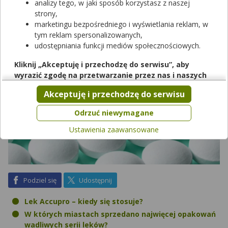
czy nie macie w swojej apteczce wadliwej serii leku!
analizy tego, w jaki sposób korzystasz z naszej
strony,
marketingu bezpośredniego i wyświetlania reklam, w
tym reklam spersonalizowanych,
udostępniania funkcji mediów społecznościowych.
Kliknij „Akceptuję i przechodzę do serwisu”, aby
wyrazić zgodę na przetwarzanie przez nas i naszych
partnerów Twoich danych w powyższych celach.
Akceptuję i przechodzę do serwisu
Pamiętaj, że wyrażenie zgody jest dobrowolne, a wyrażoną
zgodę możesz w każdej chwili cofnąć, możesz też wycofać
Odrzuć niewymagane
zgodę na przetwarzanie Twoich danych tylko w niektórych
Ustawienia zaawansowane
celach. Jeżeli chcesz dowiedzieć się więcej lub chcesz
przeprowadzić konfigurację szczegółową, to możesz tego
dokonać za pomocą „Ustawień zaawansowanych”.
Więcej informacji na temat wykorzystywania narzędzi
zewnętrznych w naszym serwisie znajdziesz w
Regulaminie
na Facebook
na X
Podziel się
Udostępnij
Serwisu
.
Lek Accupro – kiedy się stosuje?
W których miastach sprzedano najwięcej opakowań
wadliwych serii leków?