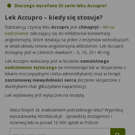
Dlaczego wycofano 33 serie leku Accupro?
Lek Accupro – kiedy się stosuje?
Substancją czynną leku
Accupro
jest
chinapryl -
lek na
nadciśnienie
zaliczający się do inhibitorów konwertazy
angiotensyny, które działają na jeden z enzymów wchodzących
w skład układu renina-angiotensyna-aldosteron. Lek Accupro
dostępny jest w czterech dawkach – 5, 10, 20 i 40 mg.
Lek Accupro wskazany jest w leczeniu
samoistnego
nadciśnienia tętniczego
(w monoterapii lub w skojarzeniu z
lekami moczopędnymi i beta-adrenolitykami) oraz w terapii
zastoinowej niewydolności serca
(leczenie skojarzone z
diuretykami i/lub glikozydami naparstnicy).
Lek wydawany jest wyłącznie na receptę.
Masz kłopot ze znalezieniem potrzebnego leku? Wypróbuj
wyszukiwarkę KtoMaLek.pl - sprawdzaj dostępność i
rezerwuj leki w ponad 10 000 aptek w Polsce!