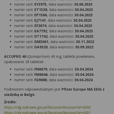
numer serii:
EY3975
, data ważności:
30.06.2023
numer serii:
ET1538
, data ważności:
30.04.2023
numer serii:
EP1566
, data ważności:
30.04.2023
numer serii:
EJ7141
, data ważności:
30.04.2023
numer serii:
EF2674
, data ważności:
30.04.2023
numer serii:
EA7792
, data ważności:
30.04.2023
numer serii:
DT1742
, data ważności:
30.04.2023
numer serii:
DM5061
, data ważności:
30.11.2022
numer serii:
DA9320
, data ważności:
30.09.2022
ACCUPRO 40
(
Quinaprilum
) 40 mg, tabletki powlekane,
opakowanie 28 tabletek
numer serii:
FN6679
, data ważności:
30.04.2024
numer serii:
FM6646
, data ważności:
30.04.2024
numer serii:
FG9088
, data ważności:
30.04.2024
Podmiotem odpowiedzialnym jest
Pfizer Europe MA EEIG z
siedzibą w Belgii.
Źródło:
https://rdg.ezdrowie.gov.pl/Decision/Decision?id=4300
https://rdg.ezdrowie.gov.pl/Decision/Decision?id=4301