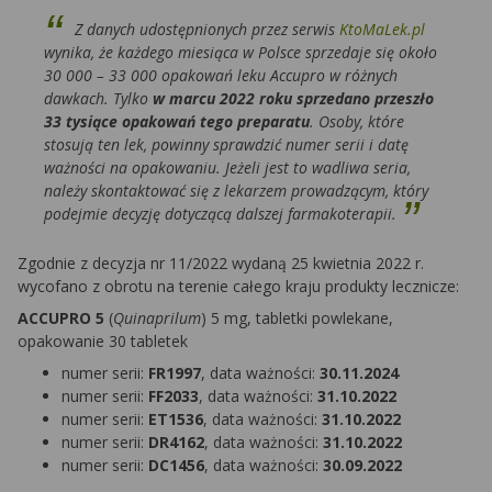
Z danych udostępnionych przez serwis
KtoMaLek.pl
wynika, że każdego miesiąca w Polsce sprzedaje się około
30 000 – 33 000 opakowań leku Accupro w różnych
dawkach. Tylko
w marcu 2022 roku sprzedano przeszło
33 tysiące opakowań tego preparatu
. Osoby, które
stosują ten lek, powinny sprawdzić numer serii i datę
ważności na opakowaniu. Jeżeli jest to wadliwa seria,
należy skontaktować się z lekarzem prowadzącym, który
podejmie decyzję dotyczącą dalszej farmakoterapii.
Zgodnie z decyzja nr 11/2022 wydaną 25 kwietnia 2022 r.
wycofano z obrotu na terenie całego kraju produkty lecznicze:
ACCUPRO 5
(
Quinaprilum
) 5 mg, tabletki powlekane,
opakowanie 30 tabletek
numer serii:
FR1997
, data ważności:
30.11.2024
numer serii:
FF2033
, data ważności:
31.10.2022
numer serii:
ET1536
, data ważności:
31.10.2022
numer serii:
DR4162
, data ważności:
31.10.2022
numer serii:
DC1456
, data ważności:
30.09.2022