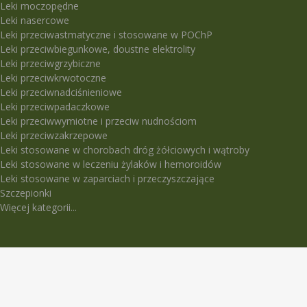
Leki moczopędne
Leki nasercowe
Leki przeciwastmatyczne i stosowane w POChP
Leki przeciwbiegunkowe, doustne elektrolity
Leki przeciwgrzybiczne
Leki przeciwkrwotoczne
Leki przeciwnadciśnieniowe
Leki przeciwpadaczkowe
Leki przeciwwymiotne i przeciw nudnościom
Leki przeciwzakrzepowe
Leki stosowane w chorobach dróg żółciowych i wątroby
Leki stosowane w leczeniu żylaków i hemoroidów
Leki stosowane w zaparciach i przeczyszczające
Szczepionki
Więcej kategorii...
LEKI TRUDNO DOSTĘPNE
5-Fluorouracil Ebewe