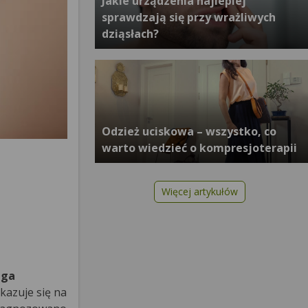
Jakie urządzenia najlepiej
sprawdzają się przy wrażliwych
dziąsłach?
Odzież uciskowa – wszystko, co
warto wiedzieć o kompresjoterapii
Więcej artykułów
ega
skazuje się na