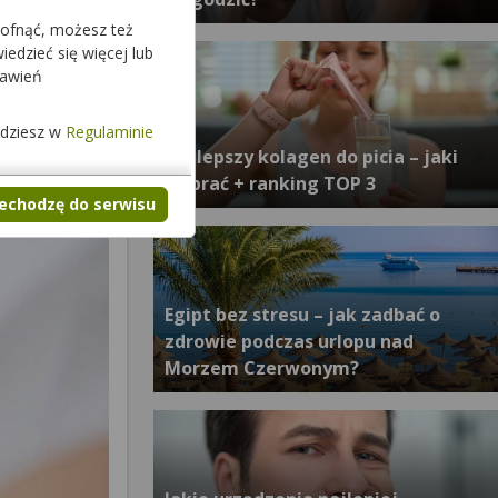
cofnąć, możesz też
edzieć się więcej lub
tawień
jdziesz w
Regulaminie
Najlepszy kolagen do picia – jaki
wybrać + ranking TOP 3
zechodzę do serwisu
Egipt bez stresu – jak zadbać o
zdrowie podczas urlopu nad
Morzem Czerwonym?