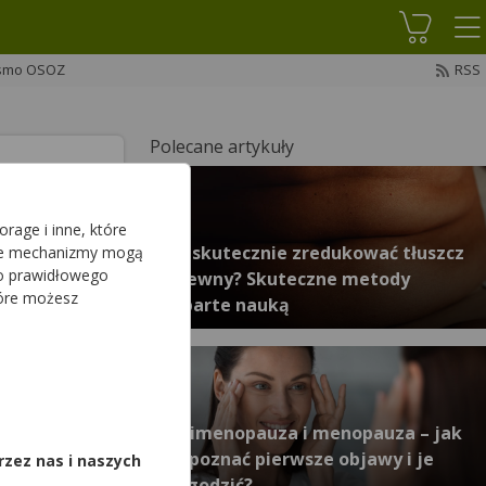
Koszyk
smo OSOZ
RSS
Polecane artykuły
Facebook
na X
Udostępnij
rage i inne, które
Jak skutecznie zredukować tłuszcz
sze mechanizmy mogą
do prawidłowego
trzewny? Skuteczne metody
tóre możesz
poparte nauką
lacji,
wykle pojawia
,
 Nieleczony
Perimenopauza i menopauza – jak
ie?
rozpoznać pierwsze objawy i je
rzez nas i naszych
złagodzić?