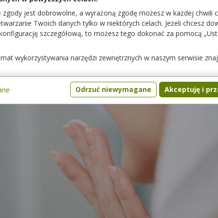
e zgody jest dobrowolne, a wyrażoną zgodę możesz w każdej chwili 
warzanie Twoich danych tylko w niektórych celach. Jeżeli chcesz dowi
 konfigurację szczegółową, to możesz tego dokonać za pomocą „Us
temat wykorzystywania narzędzi zewnętrznych w naszym serwisie zna
Odrzuć niewymagane
Akceptuję i pr
ane