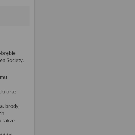
obrębie
ea Society,
emu
tki oraz
a, brody,
ch
a także
żółtej,