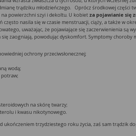
ania wzrasta zwłaszcza u tych osób, u których wcześniej 
 odmianę trądziku młodzieńczego. Oprócz środkowej części t
na powierzchni szyi i dekoltu. U kobiet
za pojawianie się 
ń często nasila się w czasie menstruacji, ciąży, a także w okr
owatego, uważając, że pojawiające się zaczerwienienia są w
em się zaogniają, powodując dyskomfort. Symptomy choroby
powiedniej ochrony przeciwsłonecznej;
aną wodą;
 potraw;
teroidowych na skórę twarzy;
terolu i kwasu nikotynowego.
d ukończeniem trzydziestego roku życia, zaś sam trądzik do