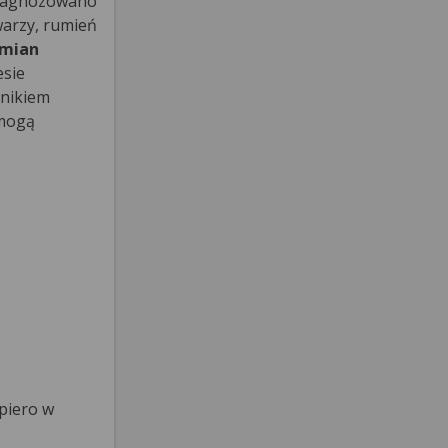
zdiagnozowano
warzy, rumień
zmian
esie
ynikiem
 mogą
piero w