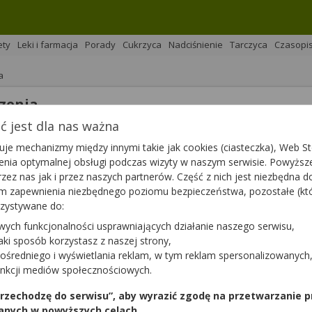
ety
Leki i farmacja
Porady
Cukrzyca
Nadciśnienie
Tarczyca
Czasopi
a
czenia
 jest dla nas ważna
na 
Podziel się
je mechanizmy między innymi takie jak cookies (ciasteczka), Web Sto
ienia optymalnej obsługi podczas wizyty w naszym serwisie. Powyż
zez nas jak i przez naszych partnerów. Część z nich jest niezbędna 
tym zapewnienia niezbędnego poziomu bezpieczeństwa, pozostałe (k
rzystywane do:
wych funkcjonalności usprawniających działanie naszego serwisu,
apalna choroba skóry twarzy. Dotyka nawet 10% dorosłej popu
jaki sposób korzystasz z naszej strony,
zyźni chorują rzadziej, ale choroba ma ostrzejszy przebieg. Z
ośredniego i wyświetlania reklam, w tym reklam spersonalizowanych
k i krost oraz widocznie poszerzonych naczyń krwionośnych.
unkcji mediów społecznościowych.
czyny trądziku różowatego i czy możliwe jest jego wyleczen
 przechodzę do serwisu”, aby wyrazić zgodę na przetwarzanie p
anych w powyższych celach.