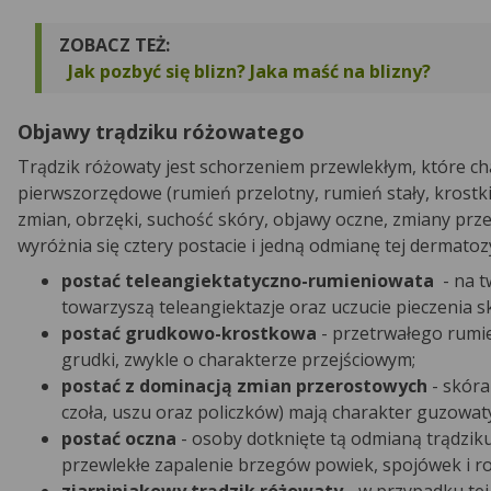
ZOBACZ TEŻ:
Jak pozbyć się blizn? Jaka maść na blizny?
Objawy trądziku różowatego
Trądzik różowaty jest schorzeniem przewlekłym, które char
pierwszorzędowe (rumień przelotny, rumień stały, krostki
zmian, obrzęki, suchość skóry, objawy oczne, zmiany przer
wyróżnia się cztery postacie i jedną odmianę tej dermato
postać teleangiektatyczno-rumieniowata
- na t
towarzyszą teleangiektazje oraz uczucie pieczenia s
postać grudkowo-krostkowa
- przetrwałego rumie
grudki, zwykle o charakterze przejściowym;
postać z dominacją zmian przerostowych
- skóra
czoła, uszu oraz policzków) mają charakter guzowa
postać oczna
- osoby dotknięte tą odmianą trądziku
przewlekłe zapalenie brzegów powiek, spojówek i r
ziarniniakowy trądzik różowaty
- w przypadku tej 