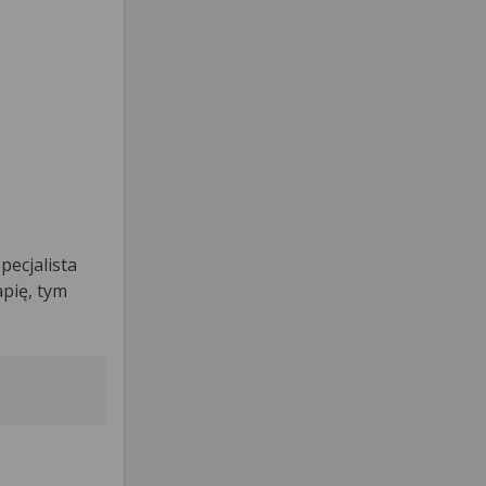
pecjalista
apię, tym