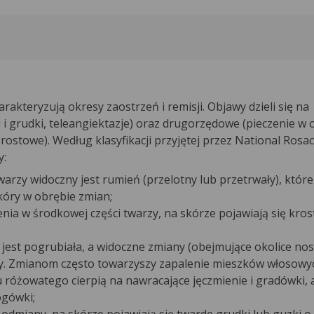
akteryzują okresy zaostrzeń i remisji. Objawy dzieli się na
 i grudki, teleangiektazje) oraz drugorzędowe (pieczenie w 
ostowe). Według klasyfikacji przyjętej przez National Rosac
zy:
warzy widoczny jest rumień (przelotny lub przetrwały), któr
kóry w obrębie zmian;
nia w środkowej części twarzy, na skórze pojawiają się kros
 jest pogrubiała, a widoczne zmiany (obejmujące okolice nos
ty. Zmianom często towarzyszy zapalenie mieszków włosowy
 różowatego cierpią na nawracające jęczmienie i gradówki, 
ogówki;
odmiany, na skórze pojawiają się twarde grudki lub guzki o 