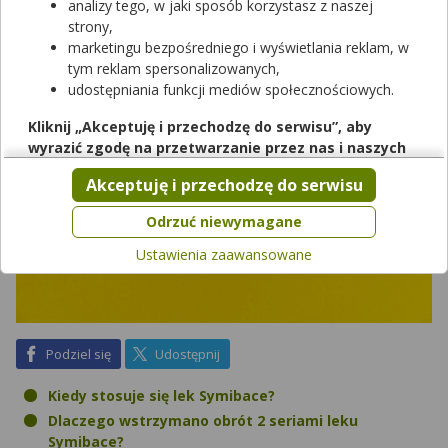
dwoma seriami tego leku?
analizy tego, w jaki sposób korzystasz z naszej
strony,
marketingu bezpośredniego i wyświetlania reklam, w
tym reklam spersonalizowanych,
udostępniania funkcji mediów społecznościowych.
Kliknij „Akceptuję i przechodzę do serwisu”, aby
wyrazić zgodę na przetwarzanie przez nas i naszych
partnerów Twoich danych w powyższych celach.
Akceptuję i przechodzę do serwisu
Pamiętaj, że wyrażenie zgody jest dobrowolne, a wyrażoną
zgodę możesz w każdej chwili cofnąć, możesz też wycofać
Odrzuć niewymagane
zgodę na przetwarzanie Twoich danych tylko w niektórych
Ustawienia zaawansowane
celach. Jeżeli chcesz dowiedzieć się więcej lub chcesz
przeprowadzić konfigurację szczegółową, to możesz tego
dokonać za pomocą „Ustawień zaawansowanych”.
Więcej informacji na temat wykorzystywania narzędzi
zewnętrznych w naszym serwisie znajdziesz w
Regulaminie
na Facebook
na X
Podziel się
Udostępnij
Serwisu
.
Kiedy stosuje się lek Symibace?
Dlaczego wstrzymano obrót 2 seriami leku
Symibace?