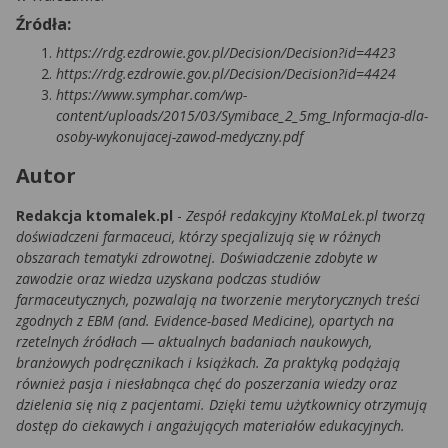
Źródła:
https://rdg.ezdrowie.gov.pl/Decision/Decision?id=4423
https://rdg.ezdrowie.gov.pl/Decision/Decision?id=4424
https://www.symphar.com/wp-
content/uploads/2015/03/Symibace_2_5mg_Informacja-dla-
osoby-wykonujacej-zawod-medyczny.pdf
Autor
Redakcja ktomalek.pl
-
Zespół redakcyjny KtoMaLek.pl tworzą
doświadczeni farmaceuci, którzy specjalizują się w różnych
obszarach tematyki zdrowotnej. Doświadczenie zdobyte w
zawodzie oraz wiedza uzyskana podczas studiów
farmaceutycznych, pozwalają na tworzenie merytorycznych treści
zgodnych z EBM (and. Evidence-based Medicine), opartych na
rzetelnych źródłach — aktualnych badaniach naukowych,
branżowych podręcznikach i książkach. Za praktyką podążają
również pasja i niesłabnąca chęć do poszerzania wiedzy oraz
dzielenia się nią z pacjentami. Dzięki temu użytkownicy otrzymują
dostęp do ciekawych i angażujących materiałów edukacyjnych.