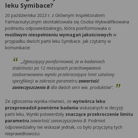
leku Symibace?
20 października 2023 r. z Głównym Inspektoratem
Farmaceutycznym skontaktowała się Osoba Wykwalifikowana
podmiotu odpowiedzialnego, która poinformowała o
możliwym niespełnieniu wymagań jakościowych
w
przypadku dwóch partii leku Symibace. Jak czytamy w
komunikacie:
„Zgłaszający poinformował, że w badaniach
stabilności po 12 miesiącach przechowywania
zaobserwowano wyniki przekraczające limit ustalony
specyfikacji w zakresie parametru
zawartość
zanieczyszczenia B
dla dwóch serii ww. produktów”.
Ze zgłoszenia wynika również, że
wytwórca leku
przeprowadził powtórne badania
wskazanych w decyzji
partii leku. Wyniki potwierdziły
znaczące przekroczenie limitu
parametru
zawartość zanieczyszczenia B
. Podmiot
odpowiedzialny nie wskazał jednak, co było przyczyną tych
nieprawidłowości.