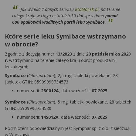
Jak wynika z danych serwisu
KtoMaLek.pl
, na terenie
całego kraju w ciągu ostatnich 30 dni sprzedano
ponad
600 opakowań wadliwych partii leku Symibace
.
Które serie leku Symibace wstrzymano
w obrocie?
Zgodnie z decyzją numer
13/2023
z dnia
20 października 2023
r.
wstrzymano na terenie całego kraju obrót produktami
leczniczymi:
Symibace
(
Cilazaprolum
), 2,5 mg, tabletki powlekane, 28
tabletek GTIN: 05909990734573
numer serii:
28C012A
, data ważności:
07.2025
Symibace
(
Cilazaprolum
), 5 mg, tabletki powlekane, 28 tabletek
GTIN: 05909990734580
numer serii:
14S012A
, data ważności:
07.2025
Podmiotem odpowiedzialnym jest Symphar sp. z o.o. z siedzibą
w Warszawie.