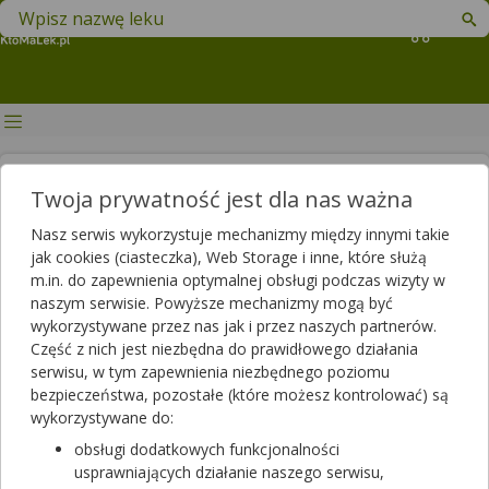
Znajdź lek w swojej okolicy
Koszyk
GIF: Wstrzymanie w obrocie 2
Twoja prywatność jest dla nas ważna
serii leku Symibace
Nasz serwis wykorzystuje mechanizmy między innymi takie
jak cookies (ciasteczka), Web Storage i inne, które służą
Autor
m.in. do zapewnienia optymalnej obsługi podczas wizyty w
2023-10-21 20:39
2025-06-03 14:20
Publikacja:
Aktualizacja:
naszym serwisie. Powyższe mechanizmy mogą być
wykorzystywane przez nas jak i przez naszych partnerów.
Artykuł rekomendowany przez:
Część z nich jest niezbędna do prawidłowego działania
magister farmacji Bartłomiej Łuczyński
serwisu, w tym zapewnienia niezbędnego poziomu
bezpieczeństwa, pozostałe (które możesz kontrolować) są
20 października 2023 r. Główny Inspektorat Farmaceutyczny
wykorzystywane do:
opublikował komunikat, na mocy którego wstrzymano w
obrocie dwie serie leku Symibace, stosowanego w leczeniu m.in.
obsługi dodatkowych funkcjonalności
nadciśnienia tętniczego krwi. Dlaczego wstrzymano obrót
usprawniających działanie naszego serwisu,