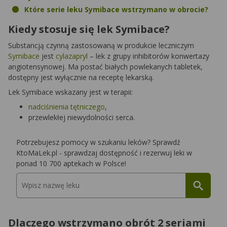
Które serie leku Symibace wstrzymano w obrocie?
Kiedy stosuje się lek Symibace?
Substancją czynną zastosowaną w produkcie leczniczym
Symibace
jest
cylazapryl
– lek z grupy inhibitorów konwertazy
angiotensynowej. Ma postać białych powlekanych tabletek,
dostępny jest wyłącznie na receptę lekarską.
Lek Symibace wskazany jest w terapii:
nadciśnienia tętniczego
,
przewlekłej niewydolności serca.
Potrzebujesz pomocy w szukaniu leków? Sprawdź
KtoMaLek.pl - sprawdzaj dostępność i rezerwuj leki w
ponad 10 700 aptekach w Polsce!
Dlaczego wstrzymano obrót 2 seriami