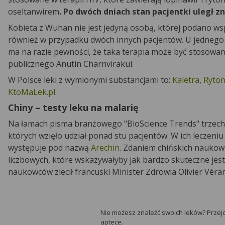
oseltanwirem
. Po dwóch dniach stan pacjentki uległ 
Kobieta z Wuhan nie jest jedyną osobą, której podano w
również w przypadku dwóch innych pacjentów. U jednego z 
ma na razie pewności, że taka terapia może być stosowana
publicznego Anutin Charnvirakul.
W Polsce leki z wymionymi substancjami to:
Kaletra
,
Ryton
KtoMaLek.pl
.
Chiny – testy leku na malarię
Na łamach pisma branżowego "BioScience Trends" trzech
których wzięło udział ponad stu pacjentów. W ich leczeni
występuje pod nazwą
Arechin
. Zdaniem chińskich naukowc
liczbowych, które wskazywałyby jak bardzo skuteczne jes
naukowców zlecił francuski Minister Zdrowia Olivier Véran
Nie możesz znaleźć swoich leków? Przejd
aptece.