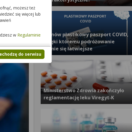
cofnąć, możesz też
edzieć się więcej lub
tawień
Zamów plastikowy paszport COVID,
jdziesz w
Regulaminie
dzięki któremu podróżowanie
stanie się łatwiejsze
zechodzę do serwisu
Ministerstwo Zdrowia zakończyło
reglamentację leku Viregyt-K