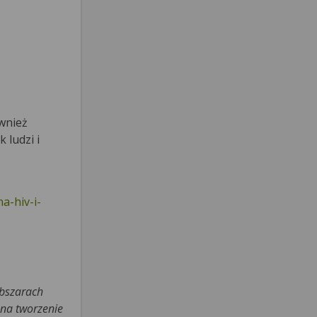
ównież
 ludzi i
a-hiv-i-
obszarach
 na tworzenie