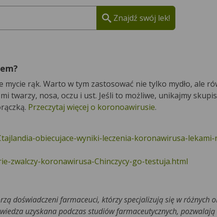
Znajdź swój lek!
sem?
 mycie rąk. Warto w tym zastosować nie tylko mydło, ale r
twarzy, nosa, oczu i ust. Jeśli to możliwe, unikajmy skupisk
orączką.
Przeczytaj więcej o koronoawirusie
.
jlandia-obiecujace-wyniki-leczenia-koronawirusa-lekami-n
ie-zwalczy-koronawirusa-Chinczycy-go-testuja.html
rzą doświadczeni farmaceuci, którzy specjalizują się w różnych 
 wiedza uzyskana podczas studiów farmaceutycznych, pozwalają