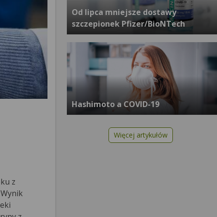
Od lipca mniejsze dostawy
szczepionek Pfizer/BioNTech
Hashimoto a COVID-19
Więcej artykułów
oku z
 Wynik
eki
grypy z