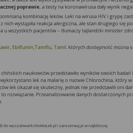
znacznej poprawie
, a testy na koronawirusa dały wynik nega
spomnianą kombinację leków. Leki na wirusa HIV i grypę za
nich wystąpiła reakcja alergiczna, ale stan drugiego się po
 u wszystkich pacjentów – tłumaczy tajlandzki minister zdr
awir
,
Ebilfumin
,
Tamiflu
,
Tamil
. których dostępność można s
 chińskich naukowców przedstawiło wyników swoich badań k
u wykorzystano lek na malarię o nazwie Chlorochina, który w
ów lek okazał się skuteczny, jednak nie przedstawili oni da
t to rozwiązanie. Przeanalizowanie danych dostarczonych pr
.
ź do wyszukiwarki KtoMaLek.pl i zarezerwuj je w najbliższej