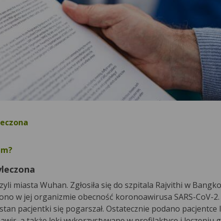
leczona
em?
yleczona
zyli miasta Wuhan. Zgłosiła się do szpitala Rajvithi w Bangk
zono w jej organizmie obecność koronoawirusa SARS-CoV-2.
stan pacjentki się pogarszał. Ostatecznie podano pacjentce l
awir, a także leki wykorzystywane w profilaktyce i leczeniu 