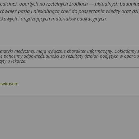
edicine), opartych na rzetelnych źródłach — aktualnych badani
ównież pasja i niesłabnąca chęć do poszerzania wiedzy oraz dzie
iekawych i angażujących materiałów edukacyjnych.
tematyki medycznej, mają wyłącznie charakter informacyjny. Dokładamy 
ie ponosimy odpowiedzialności za rezultaty działań podjętych w oparciu
yty u lekarza.
nawirusem