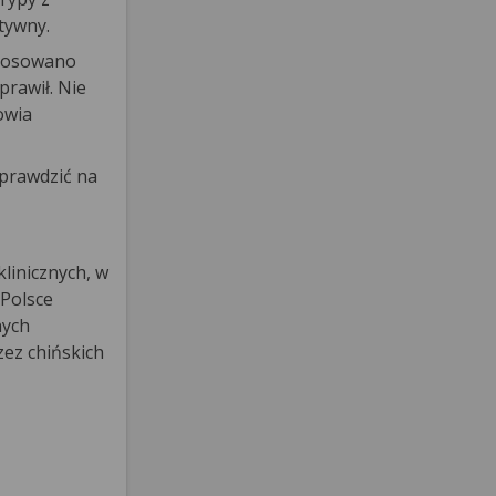
tywny.
stosowano
prawił. Nie
owia
prawdzić na
linicznych, w
 Polsce
nych
zez chińskich