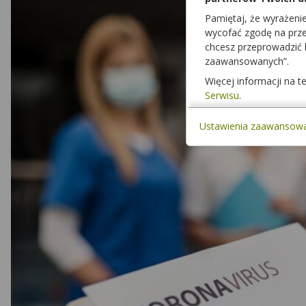
Pamiętaj, że wyrażeni
wycofać zgodę na przet
chcesz przeprowadzić
zaawansowanych”.
Więcej informacji na 
Serwisu
.
Ustawienia zaawansow