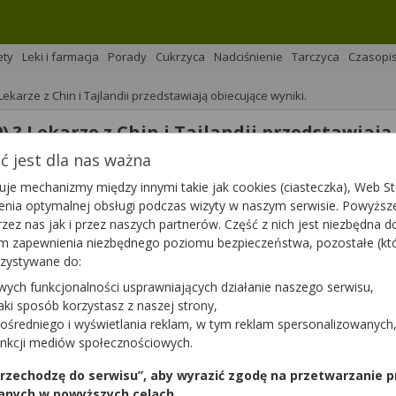
ety
Leki i farmacja
Porady
Cukrzyca
Nadciśnienie
Tarczyca
Czasopi
karze z Chin i Tajlandii przedstawiają obiecujące wyniki.
 ? Lekarze z Chin i Tajlandii przedstawiają
 jest dla nas ważna
je mechanizmy między innymi takie jak cookies (ciasteczka), Web Sto
na 
Podziel się
ienia optymalnej obsługi podczas wizyty w naszym serwisie. Powyż
zez nas jak i przez naszych partnerów. Część z nich jest niezbędna 
tym zapewnienia niezbędnego poziomu bezpieczeństwa, pozostałe (k
rzystywane do:
wych funkcjonalności usprawniających działanie naszego serwisu,
jaki sposób korzystasz z naszej strony,
a i Chiny testują aktualnie leki, które były skuteczne w prz
ośredniego i wyświetlania reklam, w tym reklam spersonalizowanych
obiecujące, jednak nie możemy jeszcze ogłosić, że posiadam
unkcji mediów społecznościowych.
ii.
 przechodzę do serwisu”, aby wyrazić zgodę na przetwarzanie p
anych w powyższych celach.