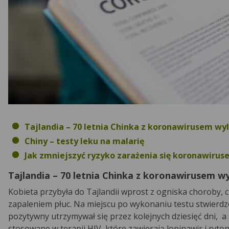
Tajlandia – 70 letnia Chinka z koronawirusem wy
Chiny – testy leku na malarię
Jak zmniejszyć ryzyko zarażenia się koronawirus
Tajlandia – 70 letnia Chinka z koronawirusem w
Kobieta przybyła do Tajlandii wprost z ogniska choroby, c
zapaleniem płuc. Na miejscu po wykonaniu testu stwierd
pozytywny utrzymywał się przez kolejnych dziesięć dni, a 
stosowane w terapii HIV, które zawierają lopinawir i ryton