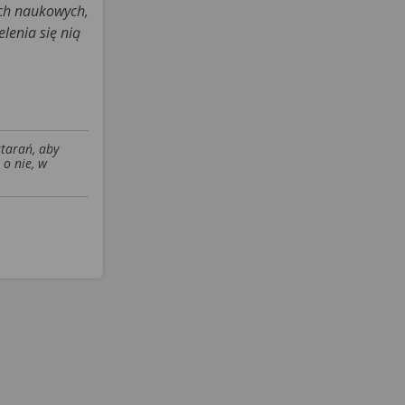
ach naukowych,
lenia się nią
starań, aby
 o nie, w