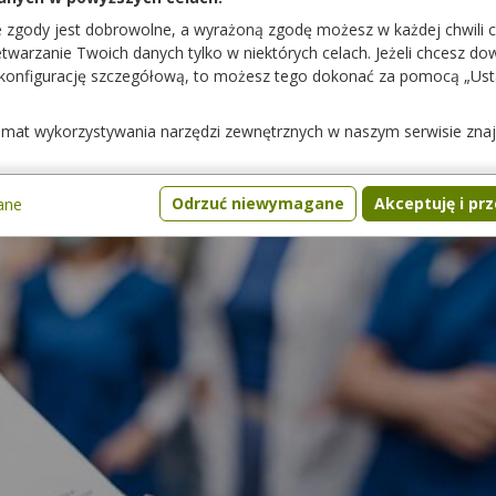
e zgody jest dobrowolne, a wyrażoną zgodę możesz w każdej chwili 
warzanie Twoich danych tylko w niektórych celach. Jeżeli chcesz dowi
 konfigurację szczegółową, to możesz tego dokonać za pomocą „Us
temat wykorzystywania narzędzi zewnętrznych w naszym serwisie zna
Odrzuć niewymagane
Akceptuję i pr
ane