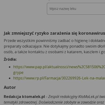
Jak zmniejszyć ryzyko zarażenia się koronawiru
Przede wszystkim powinniśmy zadbać o higienę i dokładne
preparaty odkażające. Nie dotykajmy ponadto swoim dłońmi 
osób, a także kontaktu z osobami z katarem, kaszlem i g
Źródła:
https://www.pap.pl/aktualnosci/news%2C581506%2Cta
grype
https://www.rp.pl/Farmacja/302269926-Lek-na-malar
Autor
Redakcja ktomalek.pl
-
Zespół redakcyjny KtoMaLek.pl two
tematyki zdrowotnej. Doświadczenie zdobyte w zawodzie oraz