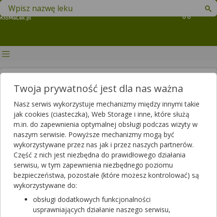
Znajdź lek w swojej okolicy
Koszyk
Zapytaj Farmaceutę – Przyjaciel
Twoja prywatność jest dla nas ważna
Pacjenta roku 2021
Nasz serwis wykorzystuje mechanizmy między innymi takie
jak cookies (ciasteczka), Web Storage i inne, które służą
Autor
m.in. do zapewnienia optymalnej obsługi podczas wizyty w
2022-02-04 12:49
2026-06-23 14:33
Publikacja:
Aktualizacja:
naszym serwisie. Powyższe mechanizmy mogą być
wykorzystywane przez nas jak i przez naszych partnerów.
Artykuł rekomendowany przez:
Część z nich jest niezbędna do prawidłowego działania
magister farmacji Bartłomiej Łuczyński
serwisu, w tym zapewnienia niezbędnego poziomu
bezpieczeństwa, pozostałe (które możesz kontrolować) są
Rok 2021 przeszedł już do historii. Był to wyjątkowo
wykorzystywane do:
wymagający czas, gdyż nadal towarzyszyła nam pandemiczna
rzeczywistość i wiążące się z nią utrudnienia. Choć po fali
obsługi dodatkowych funkcjonalności
zakażeń na przełomie marca i kwietnia nastąpiło wyhamowanie
usprawniających działanie naszego serwisu,