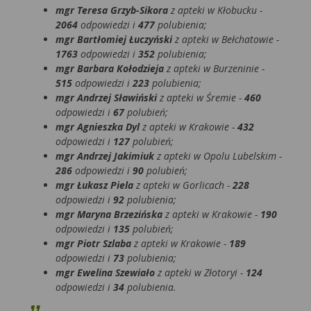
mgr Teresa Grzyb-Sikora
z apteki w Kłobucku -
2064
odpowiedzi i
477
polubienia;
mgr Bartłomiej Łuczyński
z apteki w Bełchatowie -
1763
odpowiedzi i
352
polubienia;
mgr Barbara Kołodzieja
z apteki w Burzeninie -
515
odpowiedzi i
223
polubienia;
mgr Andrzej Sławiński
z apteki w Śremie -
460
odpowiedzi i
67
polubień;
mgr Agnieszka Dyl
z apteki w Krakowie -
432
odpowiedzi i
127
polubień;
mgr Andrzej Jakimiuk
z apteki w Opolu Lubelskim -
286
odpowiedzi i
90
polubień;
mgr Łukasz Piela
z apteki w Gorlicach -
228
odpowiedzi i
92
polubienia;
mgr Maryna Brzezińska
z apteki w Krakowie -
190
odpowiedzi i
135
polubień;
mgr Piotr Szlaba
z apteki w Krakowie -
189
odpowiedzi i
73
polubienia;
mgr Ewelina Szewiało
z apteki w Złotoryi -
124
odpowiedzi i
34
polubienia.