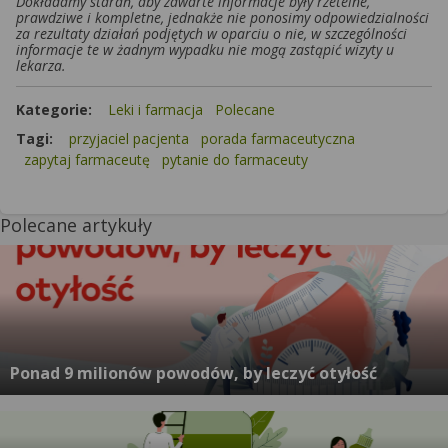
Dokładamy starań, aby zawarte informacje były rzetelne,
prawdziwe i kompletne, jednakże nie ponosimy odpowiedzialności
za rezultaty działań podjętych w oparciu o nie, w szczególności
informacje te w żadnym wypadku nie mogą zastąpić wizyty u
lekarza.
Kategorie:
Leki i farmacja
Polecane
Tagi:
przyjaciel pacjenta
porada farmaceutyczna
zapytaj farmaceutę
pytanie do farmaceuty
Polecane artykuły
Ponad 9 milionów powodów, by leczyć otyłość