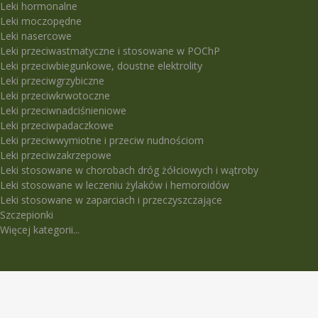
Leki hormonalne
Leki moczopędne
Leki nasercowe
Leki przeciwastmatyczne i stosowane w POChP
Leki przeciwbiegunkowe, doustne elektrolity
Leki przeciwgrzybiczne
Leki przeciwkrwotoczne
Leki przeciwnadciśnieniowe
Leki przeciwpadaczkowe
Leki przeciwwymiotne i przeciw nudnościom
Leki przeciwzakrzepowe
Leki stosowane w chorobach dróg żółciowych i wątroby
Leki stosowane w leczeniu żylaków i hemoroidów
Leki stosowane w zaparciach i przeczyszczające
Szczepionki
Więcej kategorii...
LEKI TRUDNO DOSTĘPNE