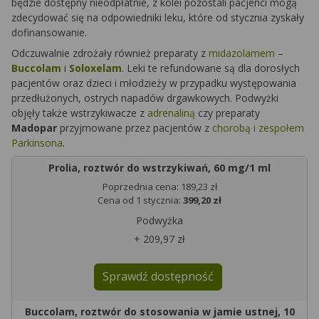
będzie dostępny nieodpłatnie, z kolei pozostali pacjenci mogą
zdecydować się na odpowiedniki leku, które od stycznia zyskały
dofinansowanie.
Odczuwalnie zdrożały również preparaty z
midazolamem
–
Buccolam
i
Soloxelam
. Leki te refundowane są dla dorosłych
pacjentów oraz dzieci i młodzieży w przypadku występowania
przedłużonych, ostrych napadów drgawkowych. Podwyżki
objęły także wstrzykiwacze z
adrenaliną
czy preparaty
Madopar
przyjmowane przez pacjentów z
chorobą i zespołem
Parkinsona
.
Prolia, roztwór do wstrzykiwań, 60 mg/1 ml
Poprzednia cena: 189,23 zł
Cena od 1 stycznia:
399,20 zł
Podwyżka
+ 209,97 zł
Sprawdź dostępność
Buccolam, roztwór do stosowania w jamie ustnej, 10