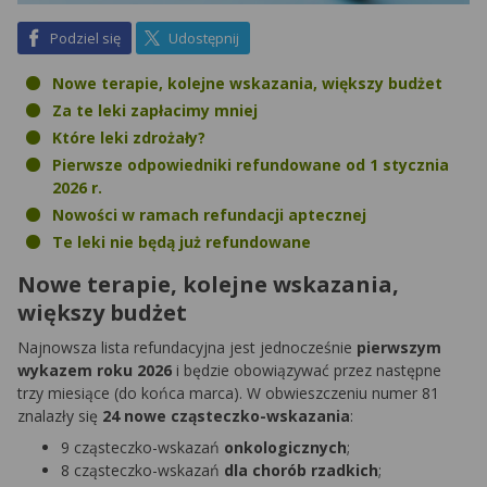
na Facebook
na X
Podziel się
Udostępnij
Nowe terapie, kolejne wskazania, większy budżet
Za te leki zapłacimy mniej
Które leki zdrożały?
Pierwsze odpowiedniki refundowane od 1 stycznia
2026 r.
Nowości w ramach refundacji aptecznej
Te leki nie będą już refundowane
Nowe terapie, kolejne wskazania,
większy budżet
Najnowsza lista refundacyjna jest jednocześnie
pierwszym
wykazem roku 2026
i będzie obowiązywać przez następne
trzy miesiące (do końca marca). W obwieszczeniu numer 81
znalazły się
24 nowe cząsteczko-wskazania
:
9 cząsteczko-wskazań
onkologicznych
;
8 cząsteczko-wskazań
dla chorób rzadkich
;