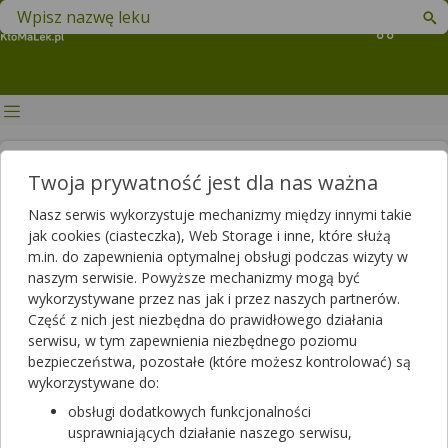
Znajdź lek w swojej okolicy
Koszyk
Nowa lista leków
Twoja prywatność jest dla nas ważna
refundowanych od 1 stycznia
Nasz serwis wykorzystuje mechanizmy między innymi takie
2026 r. Sprawdź, co warto
jak cookies (ciasteczka), Web Storage i inne, które służą
m.in. do zapewnienia optymalnej obsługi podczas wizyty w
wiedzieć!
naszym serwisie. Powyższe mechanizmy mogą być
wykorzystywane przez nas jak i przez naszych partnerów.
Autor
Część z nich jest niezbędna do prawidłowego działania
2025-12-29 17:08
2026-01-14 15:22
Publikacja:
Aktualizacja:
serwisu, w tym zapewnienia niezbędnego poziomu
bezpieczeństwa, pozostałe (które możesz kontrolować) są
Artykuł rekomendowany przez:
wykorzystywane do:
magister farmacji Bartłomiej Łuczyński
obsługi dodatkowych funkcjonalności
usprawniających działanie naszego serwisu,
1 stycznia 2026 r. weszła w życie znowelizowana lista