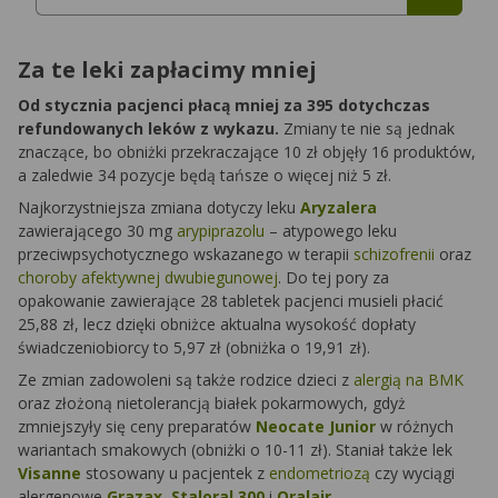
Za te leki zapłacimy mniej
Od stycznia pacjenci płacą mniej za 395 dotychczas
refundowanych leków z wykazu.
Zmiany te nie są jednak
znaczące, bo obniżki przekraczające 10 zł objęły 16 produktów,
a zaledwie 34 pozycje będą tańsze o więcej niż 5 zł.
Najkorzystniejsza zmiana dotyczy leku
Aryzalera
zawierającego 30 mg
arypiprazolu
– atypowego leku
przeciwpsychotycznego wskazanego w terapii
schizofrenii
oraz
choroby afektywnej dwubiegunowej
. Do tej pory za
opakowanie zawierające 28 tabletek pacjenci musieli płacić
25,88 zł, lecz dzięki obniżce aktualna wysokość dopłaty
świadczeniobiorcy to 5,97 zł (obniżka o 19,91 zł).
Ze zmian zadowoleni są także rodzice dzieci z
alergią na BMK
oraz złożoną nietolerancją białek pokarmowych, gdyż
zmniejszyły się ceny preparatów
Neocate Junior
w różnych
wariantach smakowych (obniżki o 10-11 zł). Staniał także lek
Visanne
stosowany u pacjentek z
endometriozą
czy wyciągi
alergenowe
Grazax
,
Staloral 300
i
Oralair
.