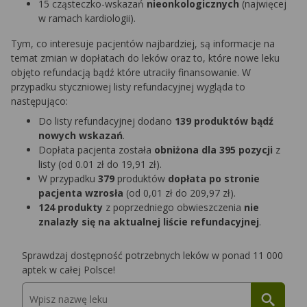
15 cząsteczko-wskazań
nieonkologicznych
(najwięcej
w ramach kardiologii).
Tym, co interesuje pacjentów najbardziej, są informacje na
temat zmian w dopłatach do leków oraz to, które nowe leku
objęto refundacją bądź które utraciły finansowanie. W
przypadku styczniowej listy refundacyjnej wygląda to
następująco:
Do listy refundacyjnej dodano
139 produktów bądź
nowych wskazań
.
Dopłata pacjenta została
obniżona dla 395 pozycji
z
listy (od 0.01 zł do 19,91 zł).
W przypadku
379
produktów
dopłata po stronie
pacjenta wzrosła
(od 0,01 zł do 209,97 zł).
124 produkty
z poprzedniego obwieszczenia
nie
znalazły się na aktualnej liście refundacyjnej
.
Sprawdzaj dostępność potrzebnych leków w ponad 11 000
aptek w całej Polsce!