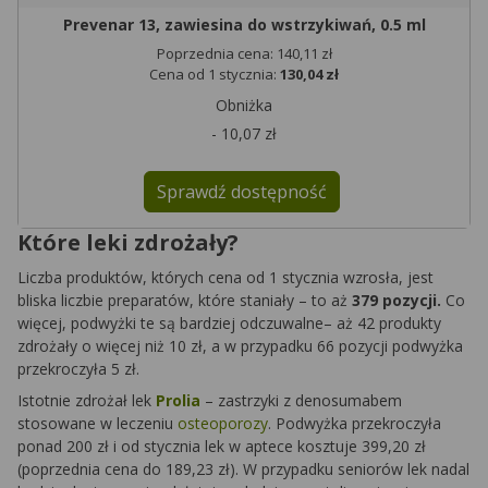
Prevenar 13, zawiesina do wstrzykiwań, 0.5 ml
Poprzednia cena: 140,11 zł
Cena od 1 stycznia:
130,04 zł
Obniżka
- 10,07 zł
Sprawdź dostępność
Które leki zdrożały?
Liczba produktów, których cena od 1 stycznia wzrosła, jest
bliska liczbie preparatów, które staniały – to aż
379 pozycji.
Co
więcej, podwyżki te są bardziej odczuwalne– aż 42 produkty
zdrożały o więcej niż 10 zł, a w przypadku 66 pozycji podwyżka
przekroczyła 5 zł.
Istotnie zdrożał lek
Prolia
– zastrzyki z denosumabem
stosowane w leczeniu
osteoporozy
. Podwyżka przekroczyła
ponad 200 zł i od stycznia lek w aptece kosztuje 399,20 zł
(poprzednia cena do 189,23 zł). W przypadku seniorów lek nadal