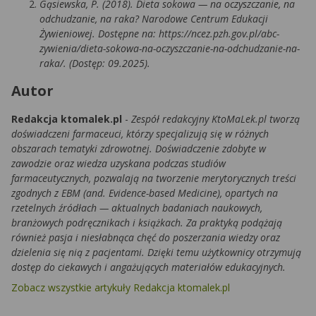
Gąsiewska, P. (2018). Dieta sokowa — na oczyszczanie, na
odchudzanie, na raka? Narodowe Centrum Edukacji
Żywieniowej. Dostępne na: https://ncez.pzh.gov.pl/abc-
zywienia/dieta-sokowa-na-oczyszczanie-na-odchudzanie-na-
raka/. (Dostęp: 09.2025).
Autor
Redakcja ktomalek.pl
-
Zespół redakcyjny KtoMaLek.pl tworzą
doświadczeni farmaceuci, którzy specjalizują się w różnych
obszarach tematyki zdrowotnej. Doświadczenie zdobyte w
zawodzie oraz wiedza uzyskana podczas studiów
farmaceutycznych, pozwalają na tworzenie merytorycznych treści
zgodnych z EBM (and. Evidence-based Medicine), opartych na
rzetelnych źródłach — aktualnych badaniach naukowych,
branżowych podręcznikach i książkach. Za praktyką podążają
również pasja i niesłabnąca chęć do poszerzania wiedzy oraz
dzielenia się nią z pacjentami. Dzięki temu użytkownicy otrzymują
dostęp do ciekawych i angażujących materiałów edukacyjnych.
Zobacz wszystkie artykuły Redakcja ktomalek.pl