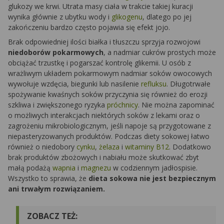
glukozy we krwi. Utrata masy ciała w trakcie takiej kuracji
wynika głównie z ubytku wody i
glikogenu
, dlatego po jej
zakończeniu bardzo często pojawia się efekt jojo.
Brak odpowiedniej ilości białka i tłuszczu sprzyja rozwojowi
niedoborów pokarmowych
, a nadmiar cukrów prostych może
obciążać trzustkę i pogarszać kontrolę glikemii. U osób z
wrażliwym układem pokarmowym nadmiar soków owocowych
wywołuje wzdęcia, biegunki lub nasilenie
refluksu
. Długotrwałe
spożywanie kwaśnych soków przyczynia się również do erozji
szkliwa i zwiększonego ryzyka
próchnicy
. Nie można zapominać
o możliwych interakcjach niektórych soków z lekami oraz o
zagrożeniu mikrobiologicznym, jeśli napoje są przygotowane z
niepasteryzowanych produktów. Podczas diety sokowej łatwo
również o niedobory
cynku
,
żelaza
i
witaminy B12
. Dodatkowo
brak produktów zbożowych i nabiału może skutkować zbyt
małą podażą
wapnia
i
magnezu
w codziennym jadłospisie.
Wszystko to sprawia, że
dieta sokowa nie jest bezpiecznym
ani trwałym rozwiązaniem.
ZOBACZ TEŻ: