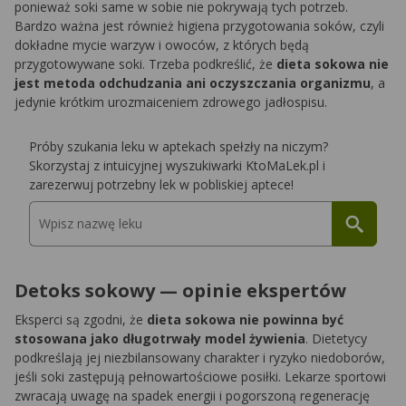
ponieważ soki same w sobie nie pokrywają tych potrzeb.
Bardzo ważna jest również higiena przygotowania soków, czyli
dokładne mycie warzyw i owoców, z których będą
przygotowywane soki. Trzeba podkreślić, że
dieta sokowa nie
jest metoda odchudzania ani oczyszczania organizmu
, a
jedynie krótkim urozmaiceniem zdrowego jadłospisu.
Próby szukania leku w aptekach spełzły na niczym?
Skorzystaj z intuicyjnej wyszukiwarki KtoMaLek.pl i
zarezerwuj potrzebny lek w pobliskiej aptece!
Detoks sokowy — opinie ekspertów
Eksperci są zgodni, że
dieta sokowa nie powinna być
stosowana jako długotrwały model żywienia
. Dietetycy
podkreślają jej niezbilansowany charakter i ryzyko niedoborów,
jeśli soki zastępują pełnowartościowe posiłki. Lekarze sportowi
zwracają uwagę na spadek energii i pogorszoną regenerację