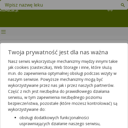
Znajdź lek w swojej okolicy
Koszyk
Czy dieta sokowa jest
Twoja prywatność jest dla nas ważna
bezpieczna? Zasady detoksu
Nasz serwis wykorzystuje mechanizmy między innymi takie
sokowego, opinie ekspertów,
jak cookies (ciasteczka), Web Storage i inne, które służą
m.in. do zapewnienia optymalnej obsługi podczas wizyty w
zagrożenia
naszym serwisie. Powyższe mechanizmy mogą być
wykorzystywane przez nas jak i przez naszych partnerów.
Autor
Część z nich jest niezbędna do prawidłowego działania
2026-01-29 08:51
2026-01-29 13:03
Publikacja:
Aktualizacja:
serwisu, w tym zapewnienia niezbędnego poziomu
bezpieczeństwa, pozostałe (które możesz kontrolować) są
Artykuł rekomendowany przez:
wykorzystywane do:
magister farmacji Bartłomiej Łuczyński
obsługi dodatkowych funkcjonalności
usprawniających działanie naszego serwisu,
Dieta sokowa to jeden z popularnych trendów żywieniowych,