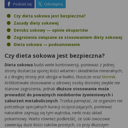
na Facebook
na X
Podziel się
Udostępnij
Czy dieta sokowa jest bezpieczna?
Zasady diety sokowej
Detoks sokowy — opinie ekspertów
Zagrożenia związane ze stosowaniem diety sokowej
Dieta sokowa — podsumowanie
Czy dieta sokowa jest bezpieczna?
Dieta sokowa
budzi wiele kontrowersji, ponieważ z jednej
strony dostarcza sporej ilości witamin i składników mineralnych,
a z drugiej strony jest uboga w białko, tłuszcze oraz
błonnik
.
Krótkotrwałe stosowanie u zdrowej osoby dorosłej zwykle nie
stanowi zagrożenia, jednak
dłuższe stosowanie może
prowadzić do poważnych niedoborów żywieniowych i
zaburzeń metabolicznych
. Trzeba pamiętać, że organizm nie
potrzebuje specjalnych kuracji oczyszczających, ponieważ
naturalnie zajmują się tym wątroba, nerki oraz układ
pokarmowy. Warto również podkreślić, że soki owocowe
zawierają duże ilości cukrów prostych, co przy dłuższym