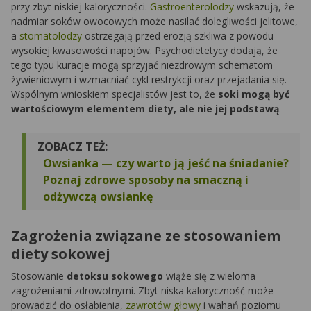
przy zbyt niskiej kaloryczności.
Gastroenterolodzy
wskazują, że
nadmiar soków owocowych może nasilać dolegliwości jelitowe,
a
stomatolodzy
ostrzegają przed erozją szkliwa z powodu
wysokiej kwasowości napojów. Psychodietetycy dodają, że
tego typu kuracje mogą sprzyjać niezdrowym schematom
żywieniowym i wzmacniać cykl restrykcji oraz przejadania się.
Wspólnym wnioskiem specjalistów jest to, że
soki mogą być
wartościowym elementem diety, ale nie jej podstawą
.
ZOBACZ TEŻ:
Owsianka — czy warto ją jeść na śniadanie?
Poznaj zdrowe sposoby na smaczną i
odżywczą owsiankę
Zagrożenia związane ze stosowaniem
diety sokowej
Stosowanie
detoksu sokowego
wiąże się z wieloma
zagrożeniami zdrowotnymi. Zbyt niska kaloryczność może
prowadzić do osłabienia,
zawrotów głowy
i wahań poziomu