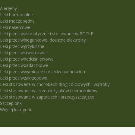
Alergeny
Leki hormonalne
Leki moczopędne
Leki nasercowe
Leki przeciwastmatyczne i stosowane w POChP
Leki przeciwbiegunkowe, doustne elektrolity
Leki przeciwgrzybiczne
Leki przeciwkrwotoczne
Leki przeciwnadciśnieniowe
Leki przeciwpadaczkowe
Leki przeciwwymiotne i przeciw nudnościom
Leki przeciwzakrzepowe
Leki stosowane w chorobach dróg żółciowych i wątroby
Leki stosowane w leczeniu żylaków i hemoroidów
Leki stosowane w zaparciach i przeczyszczające
Szczepionki
Więcej kategorii...
LEKI TRUDNO DOSTĘPNE