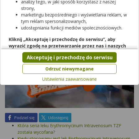
analizy tego, w jaki sposób korzystasz z naszej
bakteryjnych, które występują najczęściej w przebiegu grypy.
strony,
Sprawdź, która seria nie spełnia wymagań jakościowych.
marketingu bezpośredniego i wyświetlania reklam, w
tym reklam spersonalizowanych,
udostępniania funkcji mediów społecznościowych.
Kliknij „Akceptuję i przechodzę do serwisu”, aby
wyrazić zgodę na przetwarzanie przez nas i naszych
partnerów Twoich danych w powyższych celach.
Akceptuję i przechodzę do serwisu
Pamiętaj, że wyrażenie zgody jest dobrowolne, a wyrażoną
zgodę możesz w każdej chwili cofnąć, możesz też wycofać
Odrzuć niewymagane
zgodę na przetwarzanie Twoich danych tylko w niektórych
Ustawienia zaawansowane
celach. Jeżeli chcesz dowiedzieć się więcej lub chcesz
przeprowadzić konfigurację szczegółową, to możesz tego
dokonać za pomocą „Ustawień zaawansowanych”.
Więcej informacji na temat wykorzystywania narzędzi
zewnętrznych w naszym serwisie znajdziesz w
Regulaminie
Serwisu
.
na Facebook
na X
Podziel się
Udostępnij
Która seria leku Erythromycinum Intravenosum TZF
została wycofana?
Kiedy stosowany jest lek Erythromycinum Intravenosum