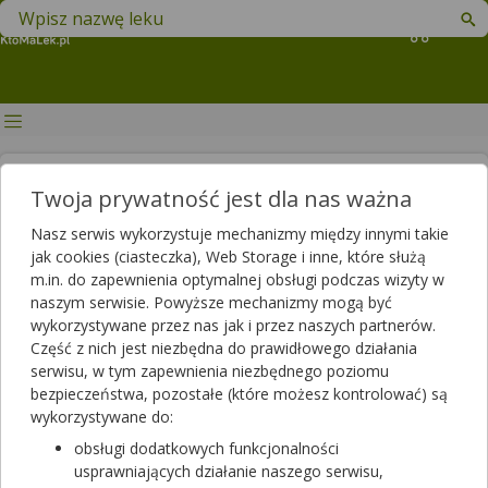
Znajdź lek w swojej okolicy
Koszyk
Antybiotyk wykorzystywany
Twoja prywatność jest dla nas ważna
pomocniczo podczas leczenia
Nasz serwis wykorzystuje mechanizmy między innymi takie
grypy wycofany z obiegu
jak cookies (ciasteczka), Web Storage i inne, które służą
m.in. do zapewnienia optymalnej obsługi podczas wizyty w
Autorzy
naszym serwisie. Powyższe mechanizmy mogą być
2017-11-27 11:39
2023-12-06 11:27
Publikacja:
Aktualizacja:
wykorzystywane przez nas jak i przez naszych partnerów.
Część z nich jest niezbędna do prawidłowego działania
Artykuł rekomendowany przez:
serwisu, w tym zapewnienia niezbędnego poziomu
magister farmacji Bartłomiej Łuczyński
bezpieczeństwa, pozostałe (które możesz kontrolować) są
wykorzystywane do:
Erythromycinum Intravenosum TZF, który występuje w postaci
obsługi dodatkowych funkcjonalności
proszku do sporządzania roztworu do infuzji został wycofany
usprawniających działanie naszego serwisu,
ze sprzedaży. Lek jest stosowany podczas leczenia zakażeń