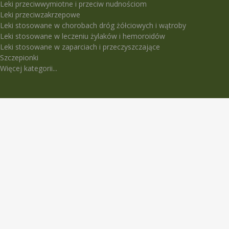
Leki przeciwwymiotne i przeciw nudnościom
Leki przeciwzakrzepowe
Leki stosowane w chorobach dróg żółciowych i wątroby
Leki stosowane w leczeniu żylaków i hemoroidów
Leki stosowane w zaparciach i przeczyszczające
Szczepionki
Więcej kategorii...
LEKI TRUDNO DOSTĘPNE
5-Fluorouracil Ebewe
Abasaglar
Abilify Maintena
Absenor
Activelle
Actrapid Penfill
Angeliq
Anoro Ellipta (Anoro)
Apidra