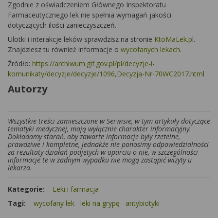
Zgodnie z oświadczeniem Głównego Inspektoratu
Farmaceutycznego lek nie spełnia wymagań jakości
dotyczących ilości zanieczyszczeń.
Ulotki i interakcje leków sprawdzisz na stronie
KtoMaLek.pl
.
Znajdziesz tu również informacje o
wycofanych lekach
.
Źródło:
https://archiwum.gif.gov.pl/pl/decyzje-i-
komunikaty/decyzje/decyzje/1096,Decyzja-Nr-70WC2017.html
Autorzy
Wszystkie treści zamieszczone w Serwisie, w tym artykuły dotyczące
tematyki medycznej, mają wyłącznie charakter informacyjny.
Dokładamy starań, aby zawarte informacje były rzetelne,
prawdziwe i kompletne, jednakże nie ponosimy odpowiedzialności
za rezultaty działań podjętych w oparciu o nie, w szczególności
informacje te w żadnym wypadku nie mogą zastąpić wizyty u
lekarza.
Kategorie:
Leki i farmacja
Tagi:
wycofany lek
leki na grypę
antybiotyki