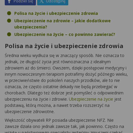
na Facebook
na X
Podziel się
Udostępnij
Polisa na życie i ubezpieczenie zdrowia
Ubezpieczenie na zdrowie – jakie dodatkowe
ubezpieczenia?
Ubezpieczenie na życie – co powinno zawierać?
Polisa na życie i ubezpieczenie zdrowia
Średnia wieku wydłuża się w znaczący sposób. Nie oznacza to
jednak, że długość życia jest równoznaczna z idealnym
zdrowiem aż do śmierci. Owszem, dzięki postępowi medycyny i
innym nowoczesnym terapiom potrafimy dożyć późnego wieku,
w przeciwieństwie do pokoleń naszych przodków, ale to nie
oznacza, że często ostatnie dekady nie będą przebiegać w
chorobach. Dlatego też dobrze jest pomyśleć o odpowiednim
ubezpieczeniu na życie i zdrowie.
Ubezpieczenie na życie
jest
podstawą, którą można, a nawet trzeba rozszerzyć na
ubezpieczenie zdrowotne.
Większość obywateli RP posiada ubezpieczenie NFZ. Nie
zawsze działa ono jednak zawsze tak, jak powinno. Często na
wizytę u państwowego specjalisty jesteśmy zmuszeni czekać