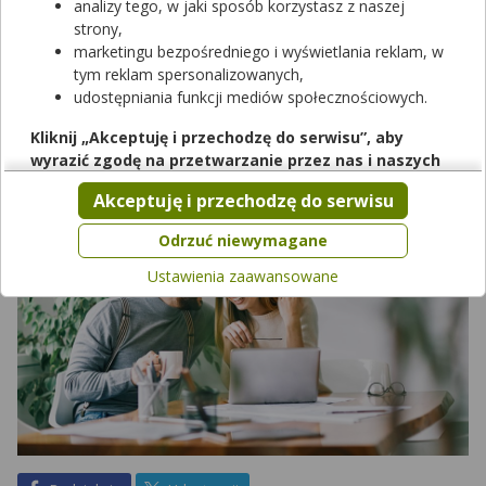
analizy tego, w jaki sposób korzystasz z naszej
sytuację, że kiedy przychodzi prawdziwy dramat, w naszym
strony,
życiu zmienia się absolutnie wszystko? Często zostajemy, z
marketingu bezpośredniego i wyświetlania reklam, w
naszymi problemami, zupełnie sami. A przecież nikt nam nie
tym reklam spersonalizowanych,
zagwarantuje, że coś takiego nie będzie mieć miejsca.
udostępniania funkcji mediów społecznościowych.
Przeczytaj, dlaczego warto się ubezpieczyć!
Kliknij „Akceptuję i przechodzę do serwisu”, aby
wyrazić zgodę na przetwarzanie przez nas i naszych
partnerów Twoich danych w powyższych celach.
Akceptuję i przechodzę do serwisu
Pamiętaj, że wyrażenie zgody jest dobrowolne, a wyrażoną
zgodę możesz w każdej chwili cofnąć, możesz też wycofać
Odrzuć niewymagane
zgodę na przetwarzanie Twoich danych tylko w niektórych
Ustawienia zaawansowane
celach. Jeżeli chcesz dowiedzieć się więcej lub chcesz
przeprowadzić konfigurację szczegółową, to możesz tego
dokonać za pomocą „Ustawień zaawansowanych”.
Więcej informacji na temat wykorzystywania narzędzi
zewnętrznych w naszym serwisie znajdziesz w
Regulaminie
Serwisu
.