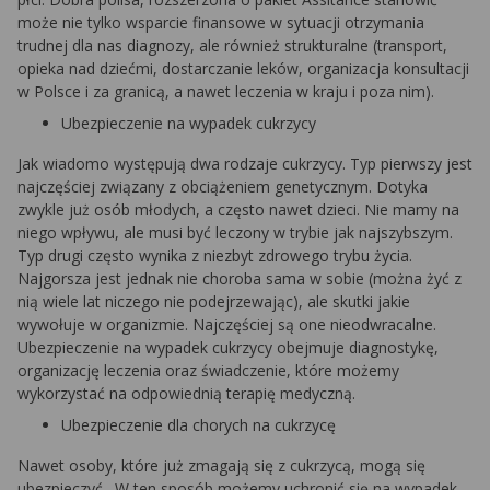
może nie tylko wsparcie finansowe w sytuacji otrzymania
trudnej dla nas diagnozy, ale również strukturalne (transport,
opieka nad dziećmi, dostarczanie leków, organizacja konsultacji
w Polsce i za granicą, a nawet leczenia w kraju i poza nim).
Ubezpieczenie na wypadek cukrzycy
Jak wiadomo występują dwa rodzaje cukrzycy. Typ pierwszy jest
najczęściej związany z obciążeniem genetycznym. Dotyka
zwykle już osób młodych, a często nawet dzieci. Nie mamy na
niego wpływu, ale musi być leczony w trybie jak najszybszym.
Typ drugi często wynika z niezbyt zdrowego trybu życia.
Najgorsza jest jednak nie choroba sama w sobie (można żyć z
nią wiele lat niczego nie podejrzewając), ale skutki jakie
wywołuje w organizmie. Najczęściej są one nieodwracalne.
Ubezpieczenie na wypadek cukrzycy obejmuje diagnostykę,
organizację leczenia oraz świadczenie, które możemy
wykorzystać na odpowiednią terapię medyczną.
Ubezpieczenie dla chorych na cukrzycę
Nawet osoby, które już zmagają się z cukrzycą, mogą się
ubezpieczyć. W ten sposób możemy uchronić się na wypadek