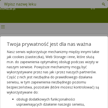
Znajdź lek w swojej okolicy
Koszyk
Ubezpieczenie na życie i
Twoja prywatność jest dla nas ważna
zdrowie – czy warto?
Nasz serwis wykorzystuje mechanizmy między innymi takie
jak cookies (ciasteczka), Web Storage i inne, które służą
Artykuł sponsorowany
m.in. do zapewnienia optymalnej obsługi podczas wizyty w
2022-08-03 12:09
2023-12-06 11:23
Publikacja:
Aktualizacja:
naszym serwisie. Powyższe mechanizmy mogą być
wykorzystywane przez nas jak i przez naszych partnerów.
Artykuł rekomendowany przez:
Część z nich jest niezbędna do prawidłowego działania
magister farmacji Bartłomiej Łuczyński
serwisu, w tym zapewnienia niezbędnego poziomu
Ile kosztuje zdrowie, wiemy dopiero wówczas, gdy zaczniemy
bezpieczeństwa, pozostałe (które możesz kontrolować) są
mieć z nim poważne problemy. Życie jest jeszcze większą
wykorzystywane do:
wartością. Czujemy to szczególnie mocno, gdy tracimy kogoś
obsługi dodatkowych funkcjonalności
bliskiego. Niestety, takie sytuacje jak nagła i poważna choroba
usprawniających działanie naszego serwisu,
oraz śmierć zdarzają się. Czy jesteśmy w stanie wyobrazić sobie