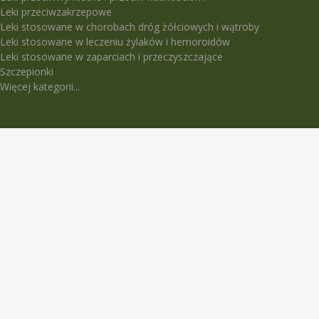
Leki przeciwzakrzepowe
Leki stosowane w chorobach dróg żółciowych i wątroby
Leki stosowane w leczeniu żylaków i hemoroidów
Leki stosowane w zaparciach i przeczyszczające
Szczepionki
Więcej kategorii...
LEKI TRUDNO DOSTĘPNE
5-Fluorouracil Ebewe
Abasaglar
Abilify Maintena
Absenor
Activelle
Actrapid Penfill
Angeliq
Anoro Ellipta (Anoro)
Apidra
Apidra Solostar