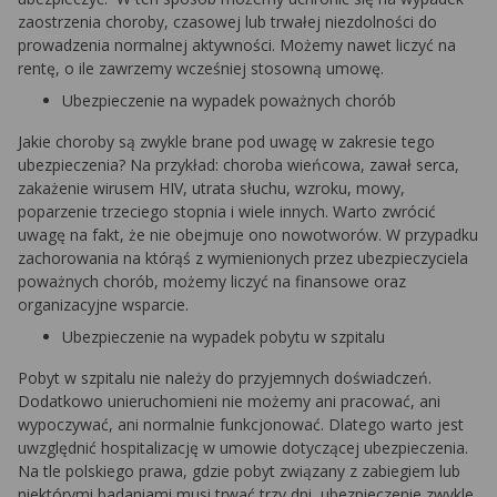
zaostrzenia choroby, czasowej lub trwałej niezdolności do
prowadzenia normalnej aktywności. Możemy nawet liczyć na
rentę, o ile zawrzemy wcześniej stosowną umowę.
Ubezpieczenie na wypadek poważnych chorób
Jakie choroby są zwykle brane pod uwagę w zakresie tego
ubezpieczenia? Na przykład: choroba wieńcowa, zawał serca,
zakażenie wirusem HIV, utrata słuchu, wzroku, mowy,
poparzenie trzeciego stopnia i wiele innych. Warto zwrócić
uwagę na fakt, że nie obejmuje ono nowotworów. W przypadku
zachorowania na którąś z wymienionych przez ubezpieczyciela
poważnych chorób, możemy liczyć na finansowe oraz
organizacyjne wsparcie.
Ubezpieczenie na wypadek pobytu w szpitalu
Pobyt w szpitalu nie należy do przyjemnych doświadczeń.
Dodatkowo unieruchomieni nie możemy ani pracować, ani
wypoczywać, ani normalnie funkcjonować. Dlatego warto jest
uwzględnić hospitalizację w umowie dotyczącej ubezpieczenia.
Na tle polskiego prawa, gdzie pobyt związany z zabiegiem lub
niektórymi badaniami musi trwać trzy dni, ubezpieczenie zwykle