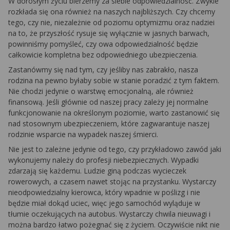
W dorosłym życiu bierzemy za siebie odpowiedzialność. Zwykle
rozkłada się ona również na naszych najbliższych. Czy chcemy
tego, czy nie, niezależnie od poziomu optymizmu oraz nadziei
na to, że przyszłość rysuje się wyłącznie w jasnych barwach,
powinniśmy pomyśleć, czy owa odpowiedzialność będzie
całkowicie kompletna bez odpowiedniego ubezpieczenia.
Zastanówmy się nad tym, czy jeśliby nas zabrakło, nasza
rodzina na pewno byłaby sobie w stanie poradzić z tym faktem.
Nie chodzi jedynie o warstwę emocjonalną, ale również
finansową. Jeśli głównie od naszej pracy zależy jej normalne
funkcjonowanie na określonym poziomie, warto zastanowić się
nad stosownym ubezpieczeniem, które zagwarantuje naszej
rodzinie wsparcie na wypadek naszej śmierci.
Nie jest to zależne jedynie od tego, czy przykładowo zawód jaki
wykonujemy należy do profesji niebezpiecznych. Wypadki
zdarzają się każdemu. Ludzie giną podczas wycieczek
rowerowych, a czasem nawet stojąc na przystanku. Wystarczy
nieodpowiedzialny kierowca, który wpadnie w poślizg i nie
będzie miał dokąd uciec, więc jego samochód wyląduje w
tłumie oczekujących na autobus. Wystarczy chwila nieuwagi i
można bardzo łatwo pożegnać się z życiem. Oczywiście nikt nie