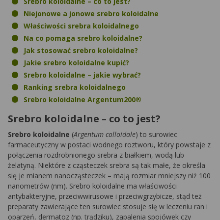
Srebro koloidalne – co to jest?
Niejonowe a jonowe srebro koloidalne
Właściwości srebra koloidalnego
Na co pomaga srebro koloidalne?
Jak stosować srebro koloidalne?
Jakie srebro koloidalne kupić?
Srebro koloidalne – jakie wybrać?
Ranking srebra koloidalnego
Srebro koloidalne Argentum200®
Srebro koloidalne – co to jest?
Srebro koloidalne
(
Argentum colloidale
) to surowiec
farmaceutyczny w postaci wodnego roztworu, który powstaje z
połączenia rozdrobnionego srebra z białkiem, wodą lub
żelatyną. Niektóre z cząsteczek srebra są tak małe, że określa
się je mianem nanocząsteczek – mają rozmiar mniejszy niż 100
nanometrów (nm). Srebro koloidalne ma właściwości
antybakteryjne, przeciwwirusowe i przeciwgrzybicze, stąd też
preparaty zawierające ten surowiec stosuje się w leczeniu ran i
oparzeń, dermatoz (np. trądziku), zapalenia spojówek czy