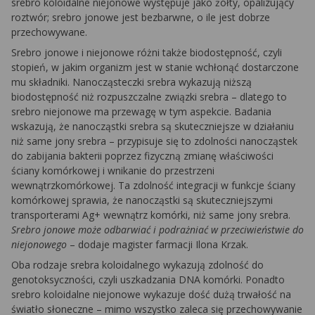
srebro koloidalne niejonowe występuje jako żółty, opalizujący
roztwór; srebro jonowe jest bezbarwne, o ile jest dobrze
przechowywane.
Srebro jonowe i niejonowe różni także biodostępność, czyli
stopień, w jakim organizm jest w stanie wchłonąć dostarczone
mu składniki. Nanocząsteczki srebra wykazują niższą
biodostępność niż rozpuszczalne związki srebra – dlatego to
srebro niejonowe ma przewagę w tym aspekcie. Badania
wskazują, że nanocząstki srebra są skuteczniejsze w działaniu
niż same jony srebra – przypisuje się to zdolności nanocząstek
do zabijania bakterii poprzez fizyczną zmianę właściwości
ściany komórkowej i wnikanie do przestrzeni
wewnątrzkomórkowej. Ta zdolność integracji w funkcje ściany
komórkowej sprawia, że ​​nanocząstki są skuteczniejszymi
transporterami Ag+ wewnątrz komórki, niż same jony srebra.
Srebro jonowe może odbarwiać i podrażniać w przeciwieństwie do
niejonowego
– dodaje magister farmacji Ilona Krzak.
Oba rodzaje srebra koloidalnego wykazują zdolność do
genotoksyczności, czyli uszkadzania DNA komórki. Ponadto
srebro koloidalne niejonowe wykazuje dość dużą trwałość na
światło słoneczne – mimo wszystko zaleca się przechowywanie