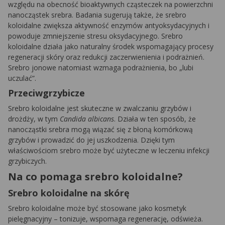
względu na obecność bioaktywnych cząsteczek na powierzchni
nanocząstek srebra. Badania sugerują także, że srebro
koloidalne zwiększa aktywność enzymów antyoksydacyjnych i
powoduje zmniejszenie stresu oksydacyjnego. Srebro
koloidalne działa jako naturalny środek wspomagający procesy
regeneracji skóry oraz redukcji zaczerwienienia i podrażnień.
Srebro jonowe natomiast wzmaga podrażnienia, bo „lubi
uczulać”.
Przeciwgrzybicze
Srebro koloidalne jest skuteczne w zwalczaniu grzybów i
drożdży, w tym
Candida albicans
. Działa w ten sposób, że
nanocząstki srebra mogą wiązać się z błoną komórkową
grzybów i prowadzić do jej uszkodzenia. Dzięki tym
właściwościom srebro może być użyteczne w leczeniu infekcji
grzybiczych.
Na co pomaga srebro koloidalne?
Srebro koloidalne na skórę
Srebro koloidalne może być stosowane jako kosmetyk
pielęgnacyjny – tonizuje, wspomaga regenerację, odświeża.