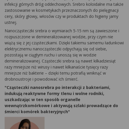
infekcji górnych dróg oddechowych. Srebro koloidalne ma także
zastosowanie w kosmetykach przeznaczonych do pielęgnacji
cery, skóry głowy, włosów czy w produktach do higieny jamy
ustnej.
Nanocząsteczki srebra o wymiarach 5-15 nm są zawieszone i
rozpuszczone w demineralizowanej wodzie, przy czym nie
wiążą się z jej cząsteczkami. Dzięki takiemu samemu ładunkowi
elektrycznemu nanocząsteczki odpychają się od siebie,
pozostają w ciągłym ruchu i unoszą się w wodzie
demineralizowanej. Cząsteczki srebra są nawet kilkadziesiąt
razy mniejsze niż wirusy i nawet kilkanaście tysięcy razy
mniejsze niż bakterie – dzięki temu potrafią wniknąć w
drobnoustroje i powodować ich śmierć.
"Cząsteczki nanosrebra po interakcji z bakteriami,
indukują reaktywne formy tlenu i wolne rodniki,
uszkadzając w ten sposób organelle
wewnątrzkomórkowe i aktywują szlaki prowadzące do
śmierci komórek bakteryjnych"