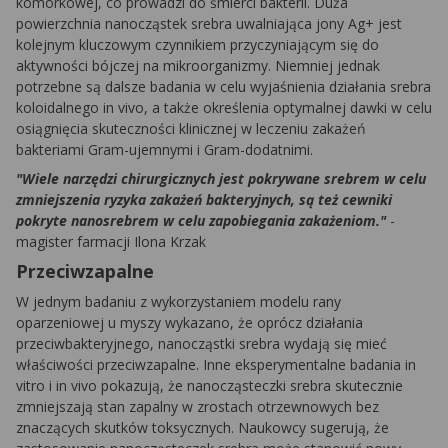
komórkowej, co prowadzi do śmierci bakterii. Duża
powierzchnia nanocząstek srebra uwalniająca jony Ag+ jest
kolejnym kluczowym czynnikiem przyczyniającym się do
aktywności bójczej na mikroorganizmy. Niemniej jednak
potrzebne są dalsze badania w celu wyjaśnienia działania srebra
koloidalnego in vivo, a także określenia optymalnej dawki w celu
osiągnięcia skuteczności klinicznej w leczeniu zakażeń
bakteriami Gram-ujemnymi i Gram-dodatnimi.
"Wiele narzędzi chirurgicznych jest pokrywane srebrem w celu
zmniejszenia ryzyka zakażeń bakteryjnych, są też cewniki
pokryte nanosrebrem w celu zapobiegania zakażeniom."
-
magister farmacji Ilona Krzak
Przeciwzapalne
W jednym badaniu z wykorzystaniem modelu rany
oparzeniowej u myszy wykazano, że oprócz działania
przeciwbakteryjnego, nanocząstki srebra wydają się mieć
właściwości przeciwzapalne. Inne eksperymentalne badania in
vitro i in vivo pokazują, że nanocząsteczki srebra skutecznie
zmniejszają stan zapalny w zrostach otrzewnowych bez
znaczących skutków toksycznych. Naukowcy sugerują, że