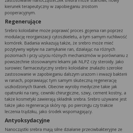
zastosowanie nanocząsteczek srebra może stanowić nowy
kierunek terapeutyczny w zapobieganiu zrostom
pooperacyjnym.
Regenerujące
Srebro koloidalne może poprawić proces gojenia ran poprzez
modulację reorganizacji cytoszkieletu, a tym samym ruchliwość
komórek. Badania wskazują także, że srebro może mieć
pozytywny wpływ na zamykanie ran, działając na różnych
poziomach i przy użyciu różnych mechanizmów w porównaniu z
powszechnie stosowanymi lekami jak NLPZ czy steroidy. Jako
surowiec farmaceutyczny srebro koloidalne znalazło szerokie
zastosowanie w zapobieganiu dalszym urazom i inwazji bakterii
w ranach, poprawiając tym samym skuteczną regenerację
uszkodzonych tkanek. Obecnie wyroby medyczne takie jak
opatrunki na rany, cewniki chirurgiczne, szwy, cement kostny, a
także kosmetyki zawierają składnik srebra. Srebro używane jest
także jako regeneracja skóry np. po piercingu czy trakcie
leczenia trądziku, jako środek wspomagający.
Antyoksydacyjne
Nanocząstki srebra mają silne działanie przeciwbakteryjne ze