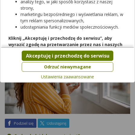
analizy tego, w jaki sposób korzystasz z naszej
koloidalnego. To naturalny preparat, który warto wypróbować,
strony,
jednak należy wiedzieć, jakie srebro wybrać i jak je stosować,
marketingu bezpośredniego i wyświetlania reklam, w
aby móc korzystać z jego właściwości.
tym reklam spersonalizowanych,
udostępniania funkcji mediów społecznościowych.
Kliknij „Akceptuję i przechodzę do serwisu”, aby
wyrazić zgodę na przetwarzanie przez nas i naszych
partnerów Twoich danych w powyższych celach.
Akceptuję i przechodzę do serwisu
Pamiętaj, że wyrażenie zgody jest dobrowolne, a wyrażoną
zgodę możesz w każdej chwili cofnąć, możesz też wycofać
Odrzuć niewymagane
zgodę na przetwarzanie Twoich danych tylko w niektórych
Ustawienia zaawansowane
celach. Jeżeli chcesz dowiedzieć się więcej lub chcesz
przeprowadzić konfigurację szczegółową, to możesz tego
dokonać za pomocą „Ustawień zaawansowanych”.
Więcej informacji na temat wykorzystywania narzędzi
zewnętrznych w naszym serwisie znajdziesz w
Regulaminie
Serwisu
.
na Facebook
na X
Podziel się
Udostępnij