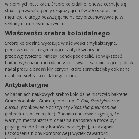
w ciemnych butelkach. Srebro koloidalne jonowe cechuje się
słabszą trwałością przy ekspozycji na światło słoneczne –
mętnieje, dlatego bezwzględnie należy przechowywać je w
szklanym, ciemnym naczyniu.
Właściwości srebra koloidalnego
Srebro koloidalne wykazuje właściwości antybakteryjne,
przeciwzapalne, regenerujące, antyoksydacyjne i
przeciwgrzybiczne. Należy jednak podkreślić, że większość
badań wykonano metodą in vitro – wyniki są obiecujące, jednak
nadal pracuje badań klinicznych, które sprawdzałyby dokładne
działanie srebra koloidalnego u ludzi.
Antybakteryjne
W badaniach naukowych srebro koloidalne niszczyło bakterie
Gram-dodatnie i Gram-ujemne, np.
E. Coli, Staphylococcus
aureus
(gronkowiec złocisty) czy
Klebsiella pneumoniale
(pałeczka zapalenia płuc). Badania naukowe sugerują, że
ważnym mechanizmem działania nanosrebra może być
przyleganie do ściany komórki bakteryjnej, a następnie
uszkodzenie błony komórkowej i wyciek zawartości