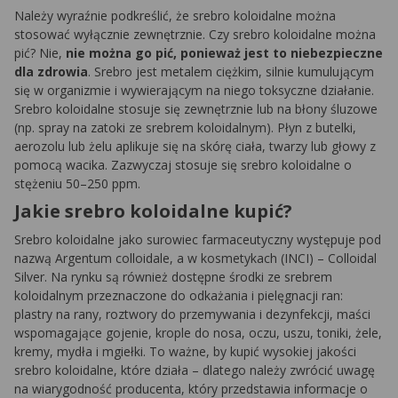
Należy wyraźnie podkreślić, że srebro koloidalne można
stosować wyłącznie zewnętrznie. Czy srebro koloidalne można
pić? Nie,
nie można go pić, ponieważ jest to niebezpieczne
dla zdrowia
. Srebro jest metalem ciężkim, silnie kumulującym
się w organizmie i wywierającym na niego toksyczne działanie.
Srebro koloidalne stosuje się zewnętrznie lub na błony śluzowe
(np. spray na zatoki ze srebrem koloidalnym). Płyn z butelki,
aerozolu lub żelu aplikuje się na skórę ciała, twarzy lub głowy z
pomocą wacika. Zazwyczaj stosuje się srebro koloidalne o
stężeniu 50–250 ppm.
Jakie srebro koloidalne kupić?
Srebro koloidalne jako surowiec farmaceutyczny występuje pod
nazwą Argentum colloidale, a w kosmetykach (INCI) – Colloidal
Silver. Na rynku są również dostępne środki ze srebrem
koloidalnym przeznaczone do odkażania i pielęgnacji ran:
plastry na rany, roztwory do przemywania i dezynfekcji, maści
wspomagające gojenie, krople do nosa, oczu, uszu, toniki, żele,
kremy, mydła i mgiełki. To ważne, by kupić wysokiej jakości
srebro koloidalne, które działa – dlatego należy zwrócić uwagę
na wiarygodność producenta, który przedstawia informacje o