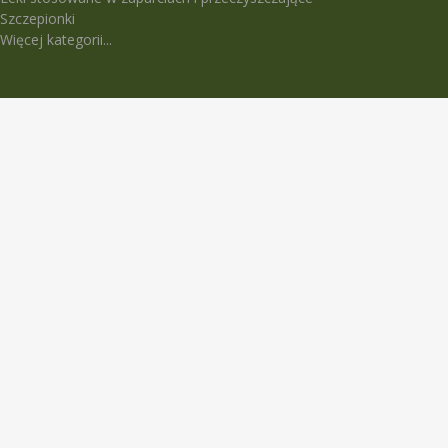
Szczepionki
Więcej kategorii...
LEKI TRUDNO DOSTĘPNE
5-Fluorouracil Ebewe
Abasaglar
Abilify Maintena
Absenor
Activelle
Actrapid Penfill
Angeliq
Anoro Ellipta (Anoro)
Apidra
Apidra Solostar
Aspulmo
Atenza
Atimos
Atrovent