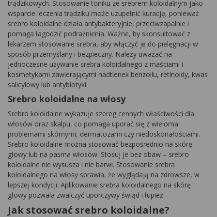
trądzikowych. Stosowanie toniku ze srebrem koloidalnym jako
wsparcie leczenia trądziku może uzupełnić kurację, ponieważ
srebro koloidalne działa antybakteryjnie, przeciwzapalnie i
pomaga łagodzić podrażnienia. Ważne, by skonsultować z
lekarzem stosowanie srebra, aby włączyć je do pielęgnacji w
sposób przemyślany i bezpieczny. Należy uważać na
jednoczesne używanie srebra koloidalnego z maściami i
kosmetykami zawierającymi nadtlenek benzoilu, retinoidy, kwas
salicylowy lub antybiotyki.
Srebro koloidalne na włosy
Srebro koloidalne wykazuje szereg cennych właściwości dla
włosów oraz skalpu, co pomaga uporać się z wieloma
problemami skórnymi, dermatozami czy niedoskonałościami.
Srebro koloidalne można stosować bezpośrednio na skórę
głowy lub na pasma włosów. Stosuj je bez obaw – srebro
koloidalne nie wysusza i nie barwi. Stosowanie srebra
koloidalnego na włosy sprawia, że wyglądają na zdrowsze, w
lepszej kondycji. Aplikowanie srebra koloidalnego na skórę
głowy pozwala zwalczyć uporczywy świąd i łupież.
Jak stosować srebro koloidalne?