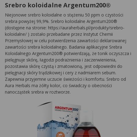
Srebro koloidalne Argentum200®
Niejonowe srebro koloidalne o stężeniu 50 ppm o czystości
srebra powyżej 99,9%. Srebro koloidalne Argentum200®
(dostępne na stronie: https://auraherbals.pl/produkty/srebro-
koloidalne/ ) zostało przebadane przez Instytut Chemii
Przemysłowej w celu potwierdzenia zawartości deklarowanej
zawartości srebra koloidalnego. Badania aplikacyjne Srebra
Koloidalnego Argentum200® potwierdzają, że tonik oczyszcza i
pielęgnuje skórę, łagodzi podrażnienia i zaczerwienienia,
pozostawia skórę czystą i zmatowioną, jest odpowiedni do
pielęgnacji skóry trądzikowej i cery z nadmiarem sebum.
Zapewnia przyjemne uczucie świeżości i komfortu. Srebro od
Aura Herbals ma żółty kolor, co świadczy o obecności
nanocząstek srebra w roztworze.