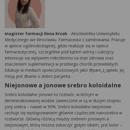
magister farmacji Ilona Krzak
- Absolwentka Uniwesytetu
Medycznego we Wrocławiu. Farmaceuta z zamiłowania. Pracuje
w aptece ogólnodostępnej, gdzie realizuje się w opiece
farmaceutycznej, szczególnie pod kątem astmy i cukrzycy.
Interesuje się wpływem mikrobiomu na stan zdrowia oraz
znaczeniem suplementacji w przebiegu chorób przewlekłych.
Edukuje w mediach społecznościowych jako @pani_z_apteki. Jej
misją jest dbanie o dobro pacjenta.
Niejonowe a jonowe srebro koloidalne
Srebro koloidalne jonowe to roztwór, w którym w
demineralizowanej wodzie zawieszone w są w dużym stopniu
jony srebra – nawet w 90%. Srebro koloidalne niejonowe
cechuje się występowaniem głównie cząsteczek nanosrebra w
roztworze. Główną różnicą między srebrem jonowym a
niejonowym, którą można zobaczyć gołym okiem, jest kolor –