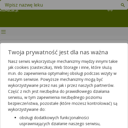
Znajdź lek w swojej okolicy
Koszyk
Srebro koloidalne – na co
Twoja prywatność jest dla nas ważna
pomaga? Gdzie kupić? Ranking!
Nasz serwis wykorzystuje mechanizmy między innymi takie
jak cookies (ciasteczka), Web Storage i inne, które służą
Artykuł sponsorowany
m.in. do zapewnienia optymalnej obsługi podczas wizyty w
2024-10-15 09:45
2024-10-15 14:25
Publikacja:
Aktualizacja:
naszym serwisie. Powyższe mechanizmy mogą być
wykorzystywane przez nas jak i przez naszych partnerów.
Artykuł rekomendowany przez:
Część z nich jest niezbędna do prawidłowego działania
magister farmacji Bartłomiej Łuczyński
serwisu, w tym zapewnienia niezbędnego poziomu
Srebro koloidalne posiada ciekawe właściwości, które mogą
bezpieczeństwa, pozostałe (które możesz kontrolować) są
wzbogacić codzienną pielęgnację cery czy włosów, a także
wykorzystywane do:
wspomóc regenerację skóry np. przy trądziku, łuszczycy czy
obsługi dodatkowych funkcjonalności
podczas gojenia. Badania in vitro sugerują przeciwbakteryjny,
usprawniających działanie naszego serwisu,
przeciwwirusowy i przeciwgrzybiczny potencjał srebra