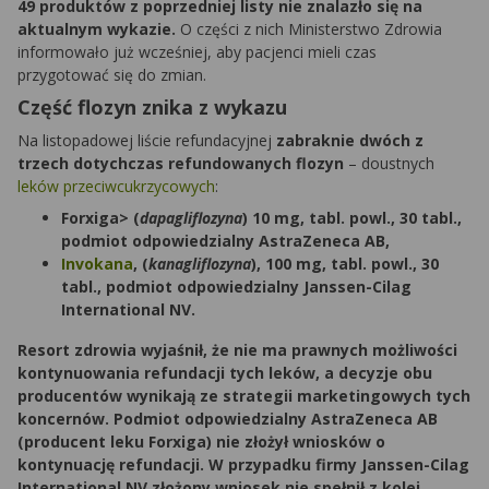
49 produktów z poprzedniej listy nie znalazło się na
aktualnym wykazie.
O części z nich Ministerstwo Zdrowia
informowało już wcześniej, aby pacjenci mieli czas
przygotować się do zmian.
Część flozyn znika z wykazu
Na listopadowej liście refundacyjnej
zabraknie dwóch z
trzech dotychczas refundowanych flozyn
– doustnych
leków przeciwcukrzycowych
:
Forxiga> (
dapagliflozyna
) 10 mg, tabl. powl., 30 tabl.,
podmiot odpowiedzialny AstraZeneca AB,
Invokana
, (
kanagliflozyna
), 100 mg, tabl. powl., 30
tabl., podmiot odpowiedzialny Janssen-Cilag
International NV.
Resort zdrowia wyjaśnił, że n
ie ma prawnych możliwości
kontynuowania refundacji tych leków
, a decyzje obu
producentów wynikają ze strategii marketingowych tych
koncernów. Podmiot odpowiedzialny AstraZeneca AB
(producent leku Forxiga)
nie złożył wniosków o
kontynuację refundacji
. W przypadku firmy Janssen-Cilag
International NV
złożony wniosek nie spełnił z kolei