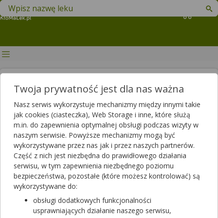
Znajdź lek w swojej okolicy
Koszyk
Lista leków refundowanych od
Twoja prywatność jest dla nas ważna
1 listopada 2023 r. Jakie zmiany
Nasz serwis wykorzystuje mechanizmy między innymi takie
czekają pacjentów?
jak cookies (ciasteczka), Web Storage i inne, które służą
m.in. do zapewnienia optymalnej obsługi podczas wizyty w
Autor
naszym serwisie. Powyższe mechanizmy mogą być
wykorzystywane przez nas jak i przez naszych partnerów.
2023-10-27 18:43
2025-06-03 14:20
Publikacja:
Aktualizacja:
Część z nich jest niezbędna do prawidłowego działania
serwisu, w tym zapewnienia niezbędnego poziomu
Artykuł rekomendowany przez:
bezpieczeństwa, pozostałe (które możesz kontrolować) są
magister farmacji Bartłomiej Łuczyński
wykorzystywane do:
Już 1 listopada 2023 r. wejdzie w życie znowelizowana lista
obsługi dodatkowych funkcjonalności
refundowanych leków, środków spożywczych specjalnego
usprawniających działanie naszego serwisu,
przeznaczenia żywieniowego oraz wyrobów medycznych, a