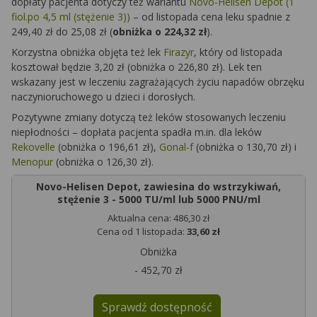
dopłaty pacjenta dotyczy też wariantu
Novo-Helisen Depot (1
fiol.po 4,5 ml (stężenie 3))
– od listopada cena leku spadnie z
249,40 zł do 25,08 zł (
obniżka o 224,32 zł
).
Korzystna obniżka objęta też lek
Firazyr
, który od listopada
kosztował będzie 3,20 zł (obniżka o 226,80 zł). Lek ten
wskazany jest w leczeniu zagrażających życiu napadów obrzęku
naczynioruchowego u dzieci i dorosłych.
Pozytywne zmiany dotyczą też leków stosowanych leczeniu
niepłodności – dopłata pacjenta spadła m.in. dla leków
Rekovelle
(obniżka o 196,61 zł),
Gonal-f
(obniżka o 130,70 zł) i
Menopur
(obniżka o 126,30 zł).
Novo-Helisen Depot, zawiesina do wstrzykiwań,
stężenie 3 - 5000 TU/ml lub 5000 PNU/ml
Aktualna cena: 486,30 zł
Cena od 1 listopada:
33,60 zł
Obniżka
- 452,70 zł
Sprawdź dostępność