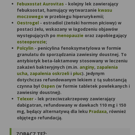
Febuxostat Aurovitas
- kolejny lek zawierający
febuksostat, hamujący wytwarzanie
kwasu
moczowego
w przebiegu hiperurykemii;
Oestrogel
- estradiol (żeński hormon płciowy) w
postaci żelu, wskazany w łagodzeniu objawów
występujących po
menopauzie
oraz zapobiegający
osteoporozie
;
Polcylin
- penicylina fenoksymetylowa w formie
granulatu do sporządzania zawiesiny doustnej. To
antybiotyk beta-laktamowy stosowany w leczeniu
zakażeń bakteryjnych (m.in.
anginy
,
zapalenia
ucha
,
zapalenia oskrzeli
i
płuc
). Jedynym
dotychczas refundowanym lekiem z tą substancją
czynna był
Ospen
(w formie tabletek powlekanych i
zawiesiny doustnej).
Telexer
- lek przeciwzakrzepowy zawierający
dabigatran, refundowany w dawkach 110 mg i 150
mg, będący alternatywą dla leku
Pradaxa
, również
objętego refundacją.
ZOBACZ TEŻ: