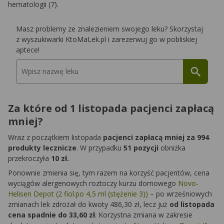
hematologii (7).
Masz problemy ze znalezieniem swojego leku? Skorzystaj
z wyszukiwarki KtoMaLek.pl i zarezerwuj go w pobliskiej
aptece!
Za które od 1 listopada pacjenci zapłacą
mniej?
Wraz z początkiem listopada
pacjenci zapłacą mniej za 994
produkty lecznicze
. W przypadku
51 pozycji
obniżka
przekroczyła
10 zł.
Ponownie zmienia się, tym razem na korzyść pacjentów, cena
wyciągów alergenowych roztoczy kurzu domowego
Novo-
Helisen Depot (2 fiol.po 4,5 ml (stężenie 3))
– po wrześniowych
zmianach lek zdrożał do kwoty 486,30 zł, lecz już
od listopada
cena spadnie do 33,60 zł
. Korzystna zmiana w zakresie