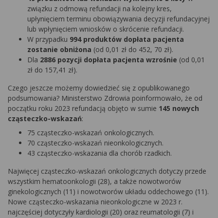
związku z odmową refundacji na kolejny kres,
upłynięciem terminu obowiązywania decyzji refundacyjnej
lub wpłynięciem wniosków o skrócenie refundacji.
W przypadku
994 produktów dopłata pacjenta
zostanie obniżona
(od 0,01 zł do 452, 70 zł).
Dla
2886 pozycji dopłata pacjenta wzrośnie
(od 0,01
zł do 157,41 zł).
Czego jeszcze możemy dowiedzieć się z opublikowanego
podsumowania? Ministerstwo Zdrowia poinformowało, że od
początku roku 2023 refundacją objęto w sumie
145 nowych
cząsteczko-wskazań
:
75 cząsteczko-wskazań onkologicznych.
70 cząsteczko-wskazań nieonkologicznych.
43 cząsteczko-wskazania dla chorób rzadkich.
Najwięcej cząsteczko-wskazań onkologicznych dotyczy przede
wszystkim hematoonkologii (28), a także nowotworów
ginekologicznych (11) i nowotworów układu oddechowego (11).
Nowe cząsteczko-wskazania nieonkologiczne w 2023 r.
najczęściej dotyczyły kardiologii (20) oraz reumatologii (7) i