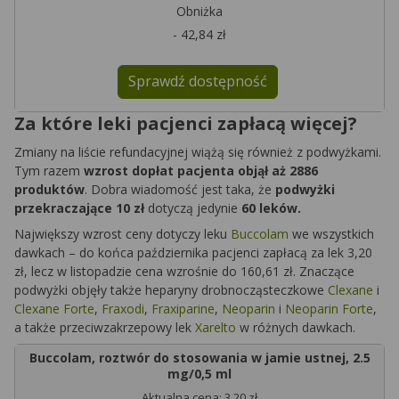
Obniżka
- 42,84 zł
Sprawdź dostępność
Za które leki pacjenci zapłacą więcej?
Zmiany na liście refundacyjnej wiążą się również z podwyżkami.
Tym razem
wzrost dopłat pacjenta objął aż 2886
produktów
. Dobra wiadomość jest taka, że
podwyżki
przekraczające 10 zł
dotyczą jedynie
60 leków.
Największy wzrost ceny dotyczy leku
Buccolam
we wszystkich
dawkach – do końca października pacjenci zapłacą za lek 3,20
zł, lecz w listopadzie cena wzrośnie do 160,61 zł. Znaczące
podwyżki objęły także heparyny drobnocząsteczkowe
Clexane
i
Clexane Forte
,
Fraxodi
,
Fraxiparine
,
Neoparin
i
Neoparin Forte
,
a także przeciwzakrzepowy lek
Xarelto
w różnych dawkach.
Buccolam, roztwór do stosowania w jamie ustnej, 2.5
mg/0,5 ml
Aktualna cena: 3,20 zł