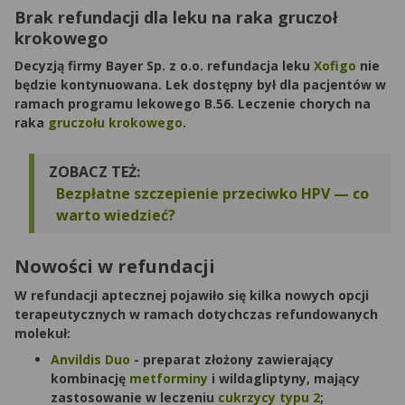
Brak refundacji dla leku na raka gruczoł
krokowego
Decyzją firmy Bayer Sp. z o.o. refundacja leku
Xofigo
nie
będzie kontynuowana. Lek dostępny był dla pacjentów w
ramach programu lekowego B.56. Leczenie chorych na
raka
gruczołu krokowego
.
ZOBACZ TEŻ:
Bezpłatne szczepienie przeciwko HPV — co
warto wiedzieć?
Nowości w refundacji
W refundacji aptecznej pojawiło się kilka nowych opcji
terapeutycznych w ramach dotychczas refundowanych
molekuł:
Anvildis Duo
- preparat złożony zawierający
kombinację
metforminy
i wildagliptyny, mający
zastosowanie w leczeniu
cukrzycy typu 2
;