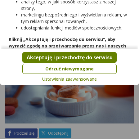
analizy tego, w jaki sposób korzystasz z naszej
wraz z nią sporo zmian, które obejmą także listę bezpłatnych
strony,
leków dla dzieci i seniorów 65+. Dla wielu leków dopłata
marketingu bezpośredniego i wyświetlania reklam, w
pacjenta spadnie, lecz jednocześnie sporo preparatów zdrożeje.
tym reklam spersonalizowanych,
Co więcej, kilka istotnych leków utraci finansowanie.
udostępniania funkcji mediów społecznościowych.
Kliknij „Akceptuję i przechodzę do serwisu”, aby
wyrazić zgodę na przetwarzanie przez nas i naszych
partnerów Twoich danych w powyższych celach.
Akceptuję i przechodzę do serwisu
Pamiętaj, że wyrażenie zgody jest dobrowolne, a wyrażoną
zgodę możesz w każdej chwili cofnąć, możesz też wycofać
Odrzuć niewymagane
zgodę na przetwarzanie Twoich danych tylko w niektórych
Ustawienia zaawansowane
celach. Jeżeli chcesz dowiedzieć się więcej lub chcesz
przeprowadzić konfigurację szczegółową, to możesz tego
dokonać za pomocą „Ustawień zaawansowanych”.
Więcej informacji na temat wykorzystywania narzędzi
zewnętrznych w naszym serwisie znajdziesz w
Regulaminie
Serwisu
.
na Facebook
na X
Podziel się
Udostępnij