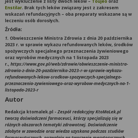
jest wykluczenie z listy dwóch leków –
Toujeo
oraz
Enstilar
. Brak tych leków związany jest z zakresem
wskazań refundacyjnych – oba preparaty wskazane są w
leczeniu osób dorosłych.
Źródła:
1.
Obwieszczenie Ministra Zdrowia z dnia 20 października
2023 r. w sprawie wykazu refundowanych leków, środków
spożywczych specjalnego przeznaczenia żywieniowego
oraz wyrobów medycznych na 1 listopada 2023
r.,
https://www.gov.pl/web/zdrowie/obwieszczenie-ministra-
zdrowia-z-dnia-20-pazdziernika-2023-r-w-sprawie-wykazu-
refundowanych-lekow-srodkow-spozywczych-specjalnego-
przeznaczenia-zywieniowego-oraz-wyrobow-medycznych-na-1-
listopada-2023-r
Autor
Redakcja ktomalek.pl
-
Zespół redakcyjny KtoMaLek.pl
tworzą doświadczeni farmaceuci, którzy specjalizują się w
różnych obszarach tematyki zdrowotnej. Doświadczenie
zdobyte w zawodzie oraz wiedza uzyskana podczas studiów
farmaceutycznych, pozwalają na tworzenie merytorycznych