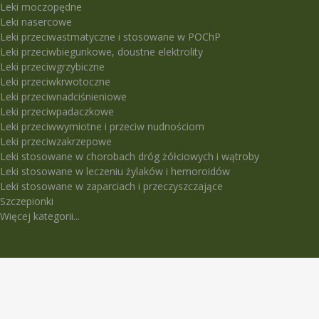
Leki moczopędne
Leki nasercowe
Leki przeciwastmatyczne i stosowane w POChP
Leki przeciwbiegunkowe, doustne elektrolity
Leki przeciwgrzybiczne
Leki przeciwkrwotoczne
Leki przeciwnadciśnieniowe
Leki przeciwpadaczkowe
Leki przeciwwymiotne i przeciw nudnościom
Leki przeciwzakrzepowe
Leki stosowane w chorobach dróg żółciowych i wątroby
Leki stosowane w leczeniu żylaków i hemoroidów
Leki stosowane w zaparciach i przeczyszczające
Szczepionki
Więcej kategorii...
LEKI TRUDNO DOSTĘPNE
5-Fluorouracil Ebewe