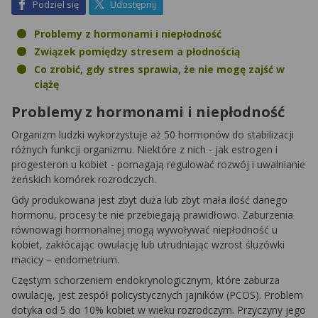
na Facebook
na X
Podziel się
Udostępnij
Problemy z hormonami i niepłodność
Związek pomiędzy stresem a płodnością
Co zrobić, gdy stres sprawia, że nie mogę zajść w
ciążę
Problemy z hormonami i niepłodność
Organizm ludzki wykorzystuje aż 50 hormonów do stabilizacji
różnych funkcji organizmu. Niektóre z nich - jak estrogen i
progesteron u kobiet - pomagają regulować rozwój i uwalnianie
żeńskich komórek rozrodczych.
Gdy produkowana jest zbyt duża lub zbyt mała ilość danego
hormonu, procesy te nie przebiegają prawidłowo. Zaburzenia
równowagi hormonalnej mogą wywoływać niepłodność u
kobiet, zakłócając owulację lub utrudniając wzrost śluzówki
macicy – endometrium.
Częstym schorzeniem endokrynologicznym, które zaburza
owulację, jest zespół policystycznych jajników (PCOS). Problem
dotyka od 5 do 10% kobiet w wieku rozrodczym. Przyczyny jego