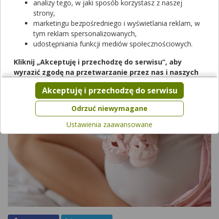
analizy tego, w jaki sposób korzystasz z naszej
tego zjawiska jest nieprawidłowa równowaga hormonalna.
strony,
Niekorzystny wpływ na produkcję hormonów mogą mieć
marketingu bezpośredniego i wyświetlania reklam, w
czynniki genetyczne, przemęczenie czy długotrwały stres. Na
tym reklam spersonalizowanych,
szczęście te zaburzenia da się zazwyczaj skorygować poprzez
udostępniania funkcji mediów społecznościowych.
odpowiednie leczenie lub zmianę stylu życia.
Kliknij „Akceptuję i przechodzę do serwisu”, aby
wyrazić zgodę na przetwarzanie przez nas i naszych
partnerów Twoich danych w powyższych celach.
Akceptuję i przechodzę do serwisu
Pamiętaj, że wyrażenie zgody jest dobrowolne, a wyrażoną
zgodę możesz w każdej chwili cofnąć, możesz też wycofać
Odrzuć niewymagane
zgodę na przetwarzanie Twoich danych tylko w niektórych
Ustawienia zaawansowane
celach. Jeżeli chcesz dowiedzieć się więcej lub chcesz
przeprowadzić konfigurację szczegółową, to możesz tego
dokonać za pomocą „Ustawień zaawansowanych”.
Więcej informacji na temat wykorzystywania narzędzi
zewnętrznych w naszym serwisie znajdziesz w
Regulaminie
Serwisu
.