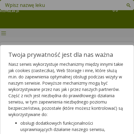
Znajdź lek w swojej okolicy
Koszyk
Hormony, stres,
Twoja prywatność jest dla nas ważna
przepracowanie. Najczęstsze
Nasz serwis wykorzystuje mechanizmy między innymi takie
przyczyny problemów z
jak cookies (ciasteczka), Web Storage i inne, które służą
m.in. do zapewnienia optymalnej obsługi podczas wizyty w
zajściem w ciążę
naszym serwisie. Powyższe mechanizmy mogą być
wykorzystywane przez nas jak i przez naszych partnerów.
Artykuł sponsorowany
Część z nich jest niezbędna do prawidłowego działania
2021-04-29 10:43
2023-12-06 11:24
Publikacja:
Aktualizacja:
serwisu, w tym zapewnienia niezbędnego poziomu
bezpieczeństwa, pozostałe (które możesz kontrolować) są
Artykuł rekomendowany przez:
wykorzystywane do:
magister farmacji Bartłomiej Łuczyński
obsługi dodatkowych funkcjonalności
Trudności z zajściem w ciążę dotykają nawet co dziesiątą
usprawniających działanie naszego serwisu,
osobę w wieku rozrodczym. Jedną z najczęstszych przyczyn