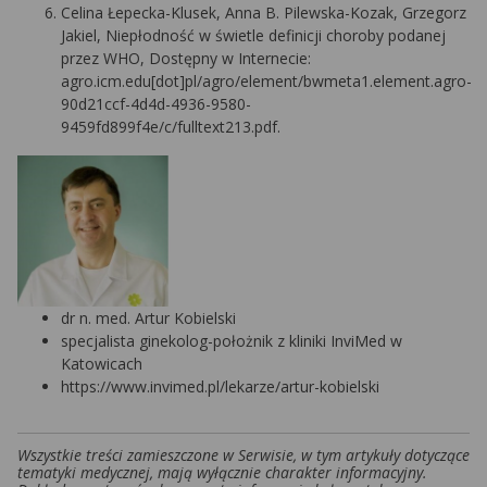
Celina Łepecka-Klusek, Anna B. Pilewska-Kozak, Grzegorz
Jakiel, Niepłodność w świetle definicji choroby podanej
przez WHO, Dostępny w Internecie:
agro.icm.edu[dot]pl/agro/element/bwmeta1.element.agro-
90d21ccf-4d4d-4936-9580-
9459fd899f4e/c/fulltext213.pdf.
dr n. med. Artur Kobielski
specjalista ginekolog-położnik z kliniki InviMed w
Katowicach
https://www.invimed.pl/lekarze/artur-kobielski
Wszystkie treści zamieszczone w Serwisie, w tym artykuły dotyczące
tematyki medycznej, mają wyłącznie charakter informacyjny.