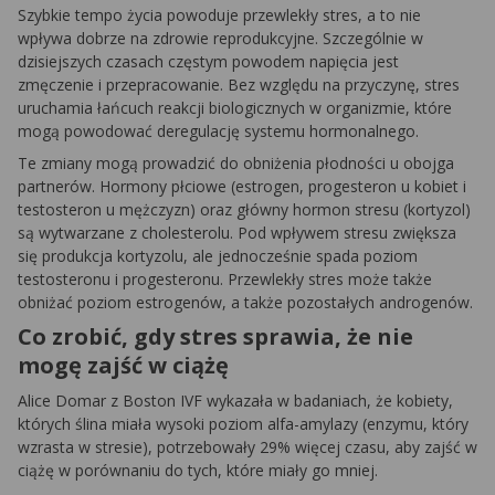
Szybkie tempo życia powoduje przewlekły stres, a to nie
wpływa dobrze na zdrowie reprodukcyjne. Szczególnie w
dzisiejszych czasach częstym powodem napięcia jest
zmęczenie i przepracowanie. Bez względu na przyczynę, stres
uruchamia łańcuch reakcji biologicznych w organizmie, które
mogą powodować deregulację systemu hormonalnego.
Te zmiany mogą prowadzić do obniżenia płodności u obojga
partnerów. Hormony płciowe (estrogen, progesteron u kobiet i
testosteron u mężczyzn) oraz główny hormon stresu (kortyzol)
są wytwarzane z cholesterolu. Pod wpływem stresu zwiększa
się produkcja kortyzolu, ale jednocześnie spada poziom
testosteronu i progesteronu. Przewlekły stres może także
obniżać poziom estrogenów, a także pozostałych androgenów.
Co zrobić, gdy stres sprawia, że nie
mogę zajść w ciążę
Alice Domar z Boston IVF wykazała w badaniach, że kobiety,
których ślina miała wysoki poziom alfa-amylazy (enzymu, który
wzrasta w stresie), potrzebowały 29% więcej czasu, aby zajść w
ciążę w porównaniu do tych, które miały go mniej.