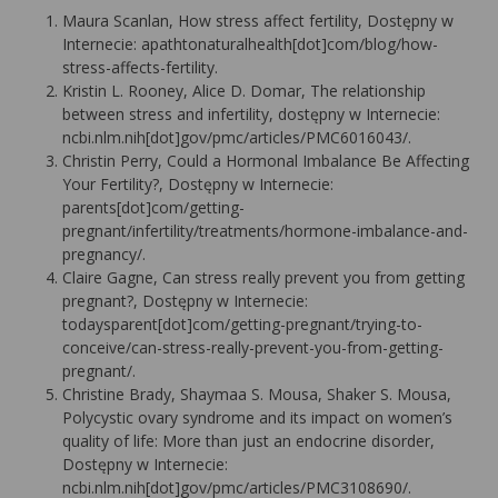
Maura Scanlan, How stress affect fertility, Dostępny w
Internecie: apathtonaturalhealth[dot]com/blog/how-
stress-affects-fertility.
Kristin L. Rooney, Alice D. Domar, The relationship
between stress and infertility, dostępny w Internecie:
ncbi.nlm.nih[dot]gov/pmc/articles/PMC6016043/.
Christin Perry, Could a Hormonal Imbalance Be Affecting
Your Fertility?, Dostępny w Internecie:
parents[dot]com/getting-
pregnant/infertility/treatments/hormone-imbalance-and-
pregnancy/.
Claire Gagne, Can stress really prevent you from getting
pregnant?, Dostępny w Internecie:
todaysparent[dot]com/getting-pregnant/trying-to-
conceive/can-stress-really-prevent-you-from-getting-
pregnant/.
Christine Brady, Shaymaa S. Mousa, Shaker S. Mousa,
Polycystic ovary syndrome and its impact on women’s
quality of life: More than just an endocrine disorder,
Dostępny w Internecie:
ncbi.nlm.nih[dot]gov/pmc/articles/PMC3108690/.