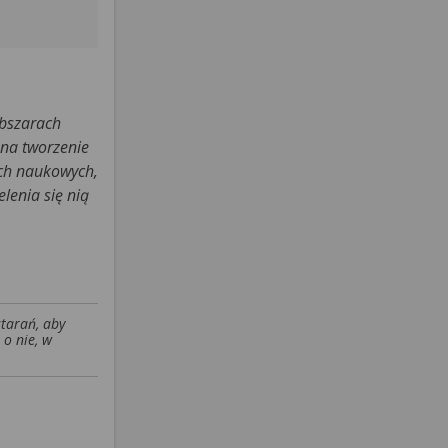
obszarach
 na tworzenie
ach naukowych,
lenia się nią
starań, aby
 o nie, w