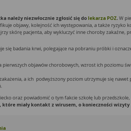
a należy niezwłocznie zgłosić się do
lekarza POZ
.
W pie
ikuje objawy, kolejność ich występowania, a także ryzyko k
jrzy skórę pacjenta, aby wykluczyć inne choroby zakaźne, p
 się badania krwi, polegające na pobraniu próbki i oznacz
nia pierwszych objawów chorobowych, wzrost ich poziomu św
zakażenia, a ich podwyższony poziom utrzymuje się nawet p
.
iecko oraz powiadomić o tym fakcie szkołę lub przedszkole,
które miały kontakt z wirusem, o konieczności wizyty 
nia