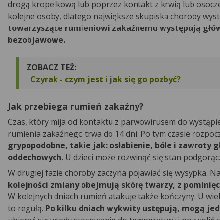
drogą kropelkową lub poprzez kontakt z krwią lub osocze
kolejne osoby, dlatego największe skupiska choroby wystę
towarzyszące rumieniowi zakaźnemu występują główni
bezobjawowe.
ZOBACZ TEŻ:
Czyrak - czym jest i jak się go pozbyć?
Jak przebiega rumień zakaźny?
Czas, który mija od kontaktu z parwowirusem do wystąp
rumienia zakaźnego trwa do 14 dni. Po tym czasie rozpoczy
grypopodobne, takie jak: osłabienie, bóle i zawroty
oddechowych.
U dzieci może rozwinąć się stan podgorąc
W drugiej fazie choroby zaczyna pojawiać się wysypka. Na
kolejności zmiany obejmują skórę twarzy, z pominięc
W kolejnych dniach rumień atakuje także kończyny. U wielu 
to regułą.
Po kilku dniach wykwity ustępują, mogą je