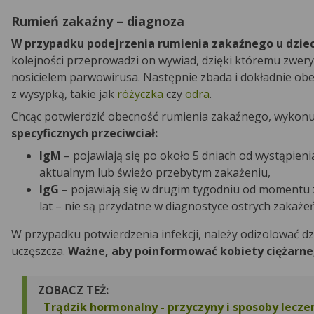
Rumień zakaźny – diagnoza
W przypadku podejrzenia rumienia zakaźnego u dzieck
kolejności przeprowadzi on wywiad, dzięki któremu zweryf
nosicielem parwowirusa. Następnie zbada i dokładnie obe
z wysypką, takie jak
różyczka
czy
odra
.
Chcąc potwierdzić obecność rumienia zakaźnego, wykonuje
specyficznych przeciwciał:
IgM
– pojawiają się po około 5 dniach od wystąpie
aktualnym lub świeżo przebytym zakażeniu,
IgG
– pojawiają się w drugim tygodniu od momentu 
lat – nie są przydatne w diagnostyce ostrych zakażeń
W przypadku potwierdzenia infekcji, należy odizolować dz
uczęszcza.
Ważne, aby poinformować kobiety ciężarne, 
ZOBACZ TEŻ:
Trądzik hormonalny - przyczyny i sposoby lecze