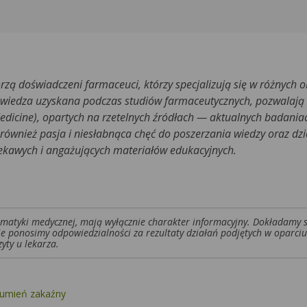
rzą doświadczeni farmaceuci, którzy specjalizują się w różnych 
 wiedza uzyskana podczas studiów farmaceutycznych, pozwalają
edicine), opartych na rzetelnych źródłach — aktualnych badani
ównież pasja i niesłabnąca chęć do poszerzania wiedzy oraz dzie
iekawych i angażujących materiałów edukacyjnych.
tematyki medycznej, mają wyłącznie charakter informacyjny. Dokładamy 
ie ponosimy odpowiedzialności za rezultaty działań podjętych w oparciu
yty u lekarza.
 rumień zakaźny