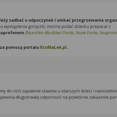
eży zadbać o odpoczynek i unikać przegrzewania orga
u wystąpienia gorączki, można podać dziecku preparat z
buprofenem
(
Nurofen dla dzieci Forte
,
Ibum Forte
,
Ibuprom 
 za pomocą portalu
KtoMaLek.pl
.
y do nich zapalenie stawów u starszych dzieci i nastolatkó
zapewnia długotrwałą odporność na powtórne zakażenie p