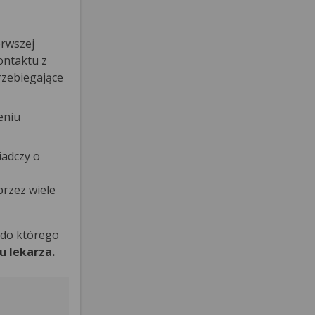
rwszej
ontaktu z
rzebiegające
eniu
iadczy o
rzez wiele
 do którego
u lekarza.