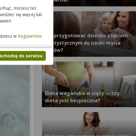
cofnąć, możesz też
edzieć się więcej lub
tawień
Jak przygotować dziecko z lękiem
jdziesz w
Regulaminie
dentystycznym do nauki mycia
zębów?
zechodzę do serwisu
Dieta wegańska w ciąży — czy
dieta jest bezpieczna?