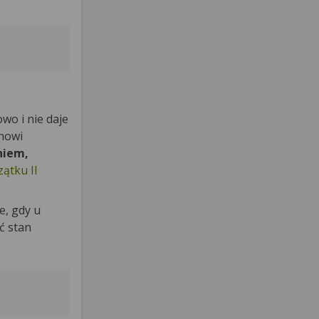
wo i nie daje
anowi
niem,
ątku II
e, gdy u
ć stan