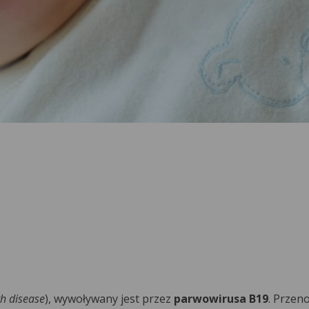
th disease
), wywoływany jest przez
parwowirusa B19
. Przeno