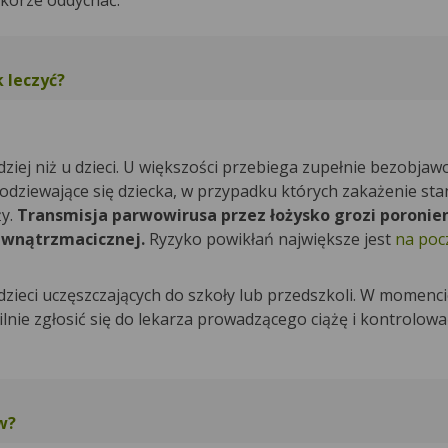
skórze oddychać.
 leczyć?
ej niż u dzieci. U większości przebiega zupełnie bezobjawo
odziewające się dziecka, w przypadku których zakażenie st
y.
Transmisja parwowirusa przez łożysko grozi poronie
ewnątrzmacicznej.
Ryzyko powikłań największe jest
na pocz
zieci uczęszczających do szkoły lub przedszkoli. W momenci
nie zgłosić się do lekarza prowadzącego ciążę i kontrolowa
w?