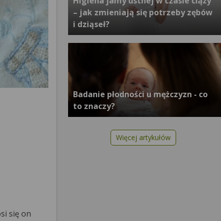
Higiena jamy ustnej w czasie ciąży
– jak zmieniają się potrzeby zębów
i dziąseł?
Badanie płodności u mężczyzn - co
to znaczy?
Więcej artykułów
si się on