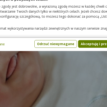
e zgody jest dobrowolne, a wyrażoną zgodę możesz w każdej chwili 
warzanie Twoich danych tylko w niektórych celach. Jeżeli chcesz dowi
 konfigurację szczegółową, to możesz tego dokonać za pomocą „Us
temat wykorzystywania narzędzi zewnętrznych w naszym serwisie zna
Odrzuć niewymagane
Akceptuję i pr
ane