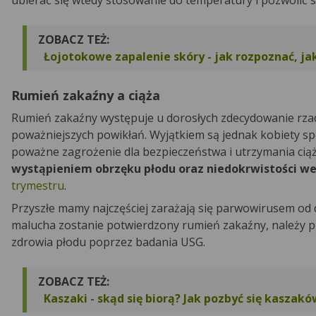
ubierać się wtedy stosowanie do temperatury i pozwolić 
ZOBACZ TEŻ:
Łojotokowe zapalenie skóry - jak rozpoznać, jak
Rumień zakaźny a ciąża
Rumień zakaźny występuje u dorosłych zdecydowanie rzadzi
poważniejszych powikłań. Wyjątkiem są jednak kobiety sp
poważne zagrożenie dla bezpieczeństwa i utrzymania ciąż
wystąpieniem obrzęku płodu oraz niedokrwistości w
trymestru
.
Przyszłe mamy najczęściej zarażają się parwowirusem od d
malucha zostanie potwierdzony rumień zakaźny, należy pil
zdrowia płodu poprzez badania USG.
ZOBACZ TEŻ:
Kaszaki - skąd się biorą? Jak pozbyć się kaszakó