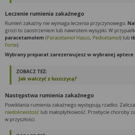
Leczenie rumienia zakaźnego
Rumień zakaźny nie wymaga leczenia przyczynowego.
Nal
grozi to zaostrzeniem lub nawrotem wysypki. W przypadk
paracetamolem
(
Paracetamol Hasco
,
Pedicetamol
) lub
i
Forte
).
Wybrany preparat zarezerwujesz w wybranej aptece
ZOBACZ TEŻ:
Jak walczyć z łuszczycą?
Następstwa rumienia zakaźnego
Powikłania rumienia zakaźnego występują rzadko. Zaliczam
niedokrwistość
lub małopłytkowość. Przebycie choroby 
w przyszłości.