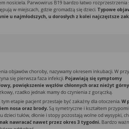
m nosiciela. Parwowirus B19 bardzo łatwo rozprzestrzenia 
pują w miejscach, gdzie gromadzą się dzieci.
Typowe obja
e u najmłodszych, u dorosłych z kolei najczęstsze zak
ienia objawów choroby, nazywamy okresem inkubacji. W prz
na się pierwsza faza infekcji.
Pojawiają się symptomy
 głowy, powiększenie węzłów chłonnych oraz nieżyt górn
zkowy, rzadko jednak mamy do czynienia z gorączką.
 tym etapie pacjent przestaje być zakaźny dla otoczenia.
W 
iem nosa oraz brody.
Są symetryczne i kształtem przypomi
dzieci tułów, dłonie i stopy pozostają wolne od wysypki, cho
dnak nawracać nawet przez okres 3 tygodni.
Bardzo ważne