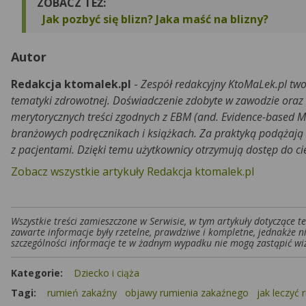
ZOBACZ TEŻ:
Jak pozbyć się blizn? Jaka maść na blizny?
Autor
Redakcja ktomalek.pl
-
Zespół redakcyjny KtoMaLek.pl two
tematyki zdrowotnej. Doświadczenie zdobyte w zawodzie oraz
merytorycznych treści zgodnych z EBM (and. Evidence-based M
branżowych podręcznikach i książkach. Za praktyką podążają r
z pacjentami. Dzięki temu użytkownicy otrzymują dostęp do c
Zobacz wszystkie artykuły Redakcja ktomalek.pl
Wszystkie treści zamieszczone w Serwisie, w tym artykuły dotyczące 
zawarte informacje były rzetelne, prawdziwe i kompletne, jednakże n
szczególności informacje te w żadnym wypadku nie mogą zastąpić wiz
Kategorie:
Dziecko i ciąża
Tagi:
rumień zakaźny
objawy rumienia zakaźnego
jak leczyć