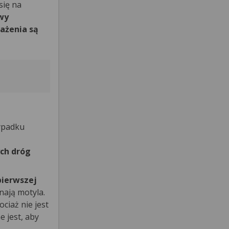
się na
wy
ażenia są
ypadku
ych dróg
pierwszej
nają motyla.
ciaż nie jest
 jest, aby