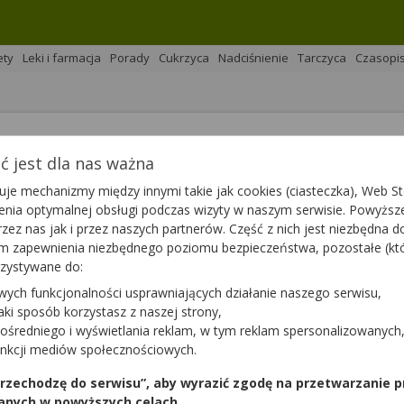
ety
Leki i farmacja
Porady
Cukrzyca
Nadciśnienie
Tarczyca
Czasopi
 jest dla nas ważna
na 
Podziel się
je mechanizmy między innymi takie jak cookies (ciasteczka), Web Sto
ienia optymalnej obsługi podczas wizyty w naszym serwisie. Powyż
zez nas jak i przez naszych partnerów. Część z nich jest niezbędna 
tym zapewnienia niezbędnego poziomu bezpieczeństwa, pozostałe (k
rzystywane do:
wych funkcjonalności usprawniających działanie naszego serwisu,
aną przez parwowirusy. Ponieważ szybko rozprzestrzenia s
jaki sposób korzystasz z naszej strony,
h i przedszkolach. Większość dorosłych przechodzi infekcj
ośredniego i wyświetlania reklam, w tym reklam spersonalizowanych
biet ciężarnych. Jak zatem rozpoznać rumień zakaźny?
unkcji mediów społecznościowych.
 przechodzę do serwisu”, aby wyrazić zgodę na przetwarzanie p
anych w powyższych celach.