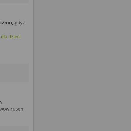
nizmu,
gdyż
dla dzieci
w,
arwowirusem