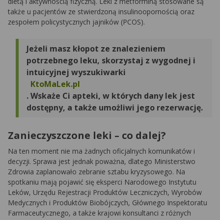
dietą i aktywnością fizyczną. Leki z metforminą stosowane są
także u pacjentów ze stwierdzoną insulinoopornością oraz
zespołem policystycznych jajników (PCOS).
Jeżeli masz kłopot ze znalezieniem
potrzebnego leku, skorzystaj z wygodnej i
intuicyjnej wyszukiwarki
KtoMaLek.pl
. Wskaże Ci apteki, w których dany lek jest
dostępny, a także umożliwi jego rezerwację.
Zanieczyszczone leki – co dalej?
Na ten moment nie ma żadnych oficjalnych komunikatów i
decyzji. Sprawa jest jednak poważna, dlatego Ministerstwo
Zdrowia zaplanowało zebranie sztabu kryzysowego. Na
spotkaniu mają pojawić się eksperci Narodowego Instytutu
Leków, Urzędu Rejestracji Produktów Leczniczych, Wyrobów
Medycznych i Produktów Biobójczych, Głównego Inspektoratu
Farmaceutycznego, a także krajowi konsultanci z różnych