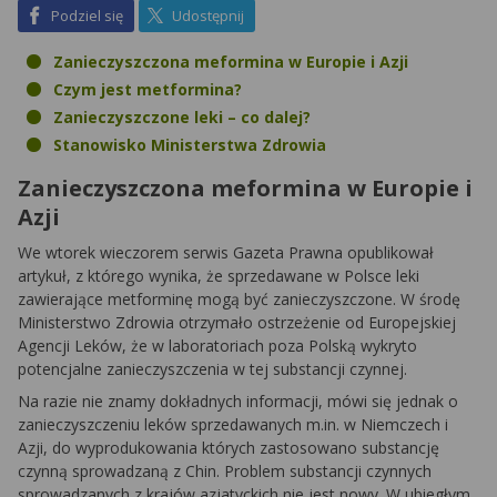
na Facebook
na X
Podziel się
Udostępnij
Zanieczyszczona meformina w Europie i Azji
Czym jest metformina?
Zanieczyszczone leki – co dalej?
Stanowisko Ministerstwa Zdrowia
Zanieczyszczona meformina w Europie i
Azji
We wtorek wieczorem serwis Gazeta Prawna opublikował
artykuł, z którego wynika, że sprzedawane w Polsce leki
zawierające metforminę mogą być zanieczyszczone. W środę
Ministerstwo Zdrowia otrzymało ostrzeżenie od Europejskiej
Agencji Leków, że w laboratoriach poza Polską wykryto
potencjalne zanieczyszczenia w tej substancji czynnej.
Na razie nie znamy dokładnych informacji, mówi się jednak o
zanieczyszczeniu leków sprzedawanych m.in. w Niemczech i
Azji, do wyprodukowania których zastosowano substancję
czynną sprowadzaną z Chin. Problem substancji czynnych
sprowadzanych z krajów azjatyckich nie jest nowy. W ubiegłym