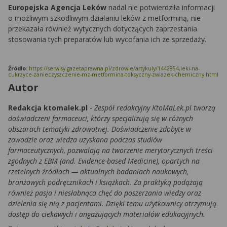
Europejska Agencja Leków
nadal nie potwierdziła informacji
o możliwym szkodliwym działaniu leków z metforminą, nie
przekazała również wytycznych dotyczących zaprzestania
stosowania tych preparatów lub wycofania ich ze sprzedaży.
Źródło
:
https://serwisy.gazetaprawna.pl/zdrowie/artykuly/1442854,leki-na-
cukrzyce-zanieczyszczenie-mz-metformina-toksyczny-zwiazek-chemiczny.html
Autor
Redakcja ktomalek.pl
-
Zespół redakcyjny KtoMaLek.pl tworzą
doświadczeni farmaceuci, którzy specjalizują się w różnych
obszarach tematyki zdrowotnej. Doświadczenie zdobyte w
zawodzie oraz wiedza uzyskana podczas studiów
farmaceutycznych, pozwalają na tworzenie merytorycznych treści
zgodnych z EBM (and. Evidence-based Medicine), opartych na
rzetelnych źródłach — aktualnych badaniach naukowych,
branżowych podręcznikach i książkach. Za praktyką podążają
również pasja i niesłabnąca chęć do poszerzania wiedzy oraz
dzielenia się nią z pacjentami. Dzięki temu użytkownicy otrzymują
dostęp do ciekawych i angażujących materiałów edukacyjnych.