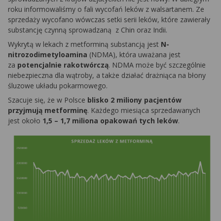
roku informowaliśmy o fali wycofań leków z walsartanem. Ze
sprzedaży wycofano wówczas setki serii leków, które zawierały
substancję czynną sprowadzaną z Chin oraz Indii.
Wykrytą w lekach z metforminą substancją jest
N-
nitrozodimetyloamina
(NDMA), która uważana jest
za
potencjalnie rakotwórczą
. NDMA może być szczególnie
niebezpieczna dla wątroby, a także działać drażniąca na błony
śluzowe układu pokarmowego.
Szacuje się, że w Polsce
blisko 2 miliony pacjentów
przyjmują metforminę
. Każdego miesiąca sprzedawanych
jest około
1,5 – 1,7 miliona opakowań tych leków
.