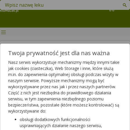
Znajdź lek w swojej okolicy
Koszyk
Czy leki na cukrzycę są
Twoja prywatność jest dla nas ważna
zanieczyszczone? Przyjmują je
Nasz serwis wykorzystuje mechanizmy między innymi takie
nawet 2 miliony pacjentów w
jak cookies (ciasteczka), Web Storage i inne, które służą
m.in. do zapewnienia optymalnej obsługi podczas wizyty w
Polsce
naszym serwisie. Powyższe mechanizmy mogą być
wykorzystywane przez nas jak i przez naszych partnerów.
Autor
Część z nich jest niezbędna do prawidłowego działania
2019-12-04 11:15
2024-04-17 12:54
Publikacja:
Aktualizacja:
serwisu, w tym zapewnienia niezbędnego poziomu
bezpieczeństwa, pozostałe (które możesz kontrolować) są
Artykuł rekomendowany przez:
wykorzystywane do:
magister farmacji Bartłomiej Łuczyński
obsługi dodatkowych funkcjonalności
usprawniających działanie naszego serwisu,
We wtorkowy wieczór w mediach pojawiła się informacja na