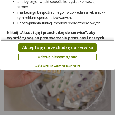
analizy tego, w jaki sposób korzystasz z naszej
temat zanieczyszczenia leków przeciwcukrzycowych na bazie
strony,
metforminy. Ministerstwo Zdrowia już zapowiedziało pilne
marketingu bezpośredniego i wyświetlania reklam, w
posiedzenie sztabu kryzysowego, który ma zająć się tym
tym reklam spersonalizowanych,
problemem. Istnieje poważne zagrożenie, że leki zawierające
udostępniania funkcji mediów społecznościowych.
metforminę mogą być zanieczyszczone substancją potencjalnie
rakotwórczą.
Kliknij „Akceptuję i przechodzę do serwisu”, aby
wyrazić zgodę na przetwarzanie przez nas i naszych
partnerów Twoich danych w powyższych celach.
Akceptuję i przechodzę do serwisu
Pamiętaj, że wyrażenie zgody jest dobrowolne, a wyrażoną
zgodę możesz w każdej chwili cofnąć, możesz też wycofać
Odrzuć niewymagane
zgodę na przetwarzanie Twoich danych tylko w niektórych
Ustawienia zaawansowane
celach. Jeżeli chcesz dowiedzieć się więcej lub chcesz
przeprowadzić konfigurację szczegółową, to możesz tego
dokonać za pomocą „Ustawień zaawansowanych”.
Więcej informacji na temat wykorzystywania narzędzi
zewnętrznych w naszym serwisie znajdziesz w
Regulaminie
Serwisu
.