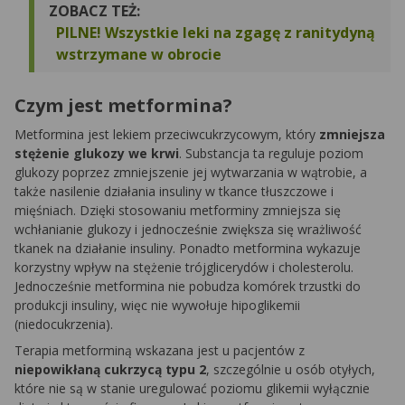
ZOBACZ TEŻ:
PILNE! Wszystkie leki na zgagę z ranitydyną
wstrzymane w obrocie
Czym jest metformina?
Metformina jest lekiem przeciwcukrzycowym, który
zmniejsza
stężenie glukozy we krwi
. Substancja ta reguluje poziom
glukozy poprzez zmniejszenie jej wytwarzania w wątrobie, a
także nasilenie działania insuliny w tkance tłuszczowe i
mięśniach. Dzięki stosowaniu metforminy zmniejsza się
wchłanianie glukozy i jednocześnie zwiększa się wrażliwość
tkanek na działanie insuliny. Ponadto metformina wykazuje
korzystny wpływ na stężenie trójglicerydów i cholesterolu.
Jednocześnie metformina nie pobudza komórek trzustki do
produkcji insuliny, więc nie wywołuje hipoglikemii
(niedocukrzenia).
Terapia metforminą wskazana jest u pacjentów z
niepowikłaną cukrzycą typu 2
, szczególnie u osób otyłych,
które nie są w stanie uregulować poziomu glikemii wyłącznie