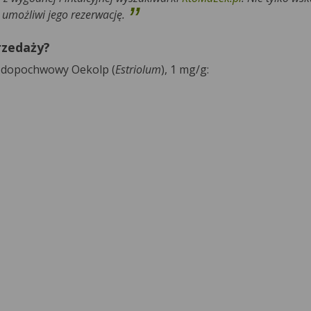
ż umożliwi jego rezerwację.
rzedaży?
m dopochwowy Oekolp (
Estriolum
), 1 mg/g: