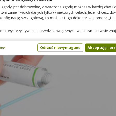
e zgody jest dobrowolne, a wyrażoną zgodę możesz w każdej chwili 
warzanie Twoich danych tylko w niektórych celach. Jeżeli chcesz dowi
 konfigurację szczegółową, to możesz tego dokonać za pomocą „Us
temat wykorzystywania narzędzi zewnętrznych w naszym serwisie zna
Odrzuć niewymagane
Akceptuję i pr
ane