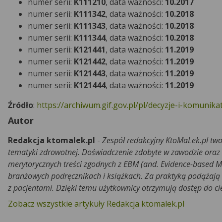
numer serii:
K111210
, data ważności:
10.2017
numer serii:
K111342
, data ważności:
10.2018
numer serii:
K111343
, data ważności:
10.2018
numer serii:
K111344
, data ważności:
10.2018
numer serii:
K121441
, data ważności:
11.2019
numer serii:
K121442
, data ważności:
11.2019
numer serii:
K121443
, data ważności:
11.2019
numer serii:
K121444
, data ważności:
11.2019
Źródło
:
https://archiwum.gif.gov.pl/pl/decyzje-i-komunik
Autor
Redakcja ktomalek.pl
-
Zespół redakcyjny KtoMaLek.pl two
tematyki zdrowotnej. Doświadczenie zdobyte w zawodzie oraz
merytorycznych treści zgodnych z EBM (and. Evidence-based M
branżowych podręcznikach i książkach. Za praktyką podążają r
z pacjentami. Dzięki temu użytkownicy otrzymują dostęp do c
Zobacz wszystkie artykuły Redakcja ktomalek.pl