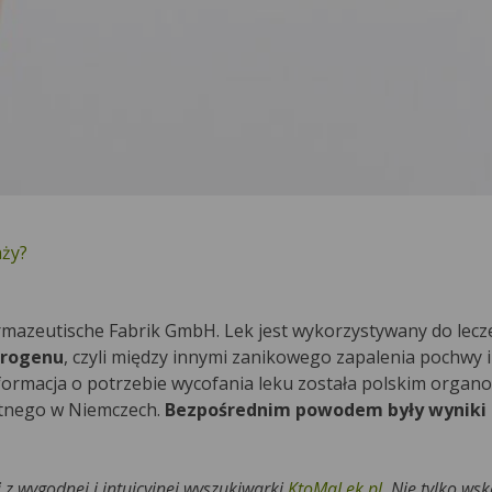
aży?
mazeutische Fabrik GmbH. Lek jest wykorzystywany do lecz
trogenu
, czyli między innymi zanikowego zapalenia pochwy 
formacja o potrzebie wycofania leku została polskim organ
ntnego w Niemczech.
Bezpośrednim powodem były wyniki
j z wygodnej i intuicyjnej wyszukiwarki
KtoMaLek.pl
. Nie tylko wsk