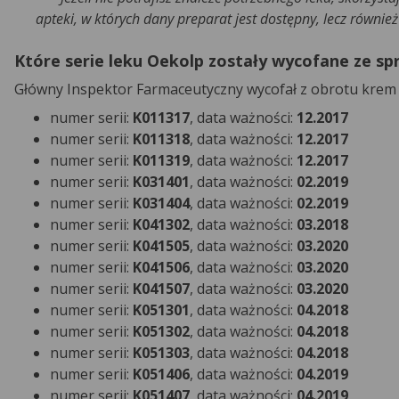
apteki, w których dany preparat jest dostępny, lecz równie
Które serie leku Oekolp zostały wycofane ze sp
Główny Inspektor Farmaceutyczny wycofał z obrotu kre
numer serii:
K011317
, data ważności:
12.2017
numer serii:
K011318
, data ważności:
12.2017
numer serii:
K011319
, data ważności:
12.2017
numer serii:
K031401
, data ważności:
02.2019
numer serii:
K031404
, data ważności:
02.2019
numer serii:
K041302
, data ważności:
03.2018
numer serii:
K041505
, data ważności:
03.2020
numer serii:
K041506
, data ważności:
03.2020
numer serii:
K041507
, data ważności:
03.2020
numer serii:
K051301
, data ważności:
04.2018
numer serii:
K051302
, data ważności:
04.2018
numer serii:
K051303
, data ważności:
04.2018
numer serii:
K051406
, data ważności:
04.2019
numer serii:
K051407
, data ważności:
04.2019