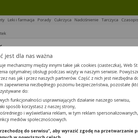
ety
Leki i farmacja
Porady
Cukrzyca
Nadciśnienie
Tarczyca
Czasopi
ptek
k
 jest dla nas ważna
na 
Podziel się
je mechanizmy między innymi takie jak cookies (ciasteczka), Web Sto
ienia optymalnej obsługi podczas wizyty w naszym serwisie. Powyż
zez nas jak i przez naszych partnerów. Część z nich jest niezbędna 
tym zapewnienia niezbędnego poziomu bezpieczeństwa, pozostałe (k
rzystywane do:
wych funkcjonalności usprawniających działanie naszego serwisu,
dował o wycofaniu z obiegu kilkudziesięciu serii kremu
jaki sposób korzystasz z naszej strony,
ykonalności. Czym spowodowana jest ta decyzja i jakie ser
ośredniego i wyświetlania reklam, w tym reklam spersonalizowanych
unkcji mediów społecznościowych.
 przechodzę do serwisu”, aby wyrazić zgodę na przetwarzanie p
anych w powyższych celach.