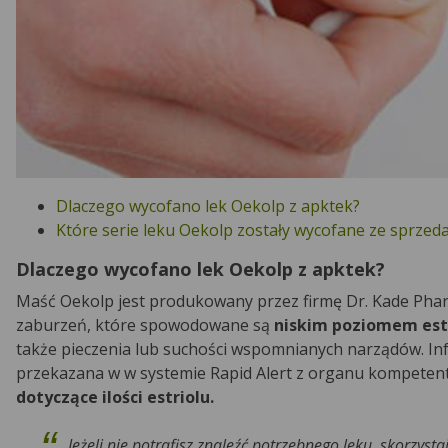
Dlaczego wycofano lek Oekolp z apktek?
Które serie leku Oekolp zostały wycofane ze sprzed
Dlaczego wycofano lek Oekolp z apktek?
Maść Oekolp jest produkowany przez firmę Dr. Kade Phar
zaburzeń, które spowodowane są
niskim poziomem es
także pieczenia lub suchości wspomnianych narządów. In
przekazana w w systemie Rapid Alert z organu kompete
dotyczące ilości estriolu.
Jeżeli nie potrafisz znaleźć potrzebnego leku, skorzysta