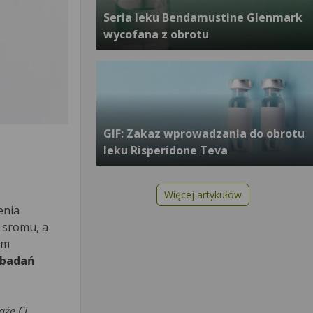
Seria leku Bendamustine Glenmark
wycofana z obrotu
GIF: Zakaz wprowadzania do obrotu
leku Risperidone Teva
Więcej artykułów
enia
i sromu, a
om
 badań
aże Ci