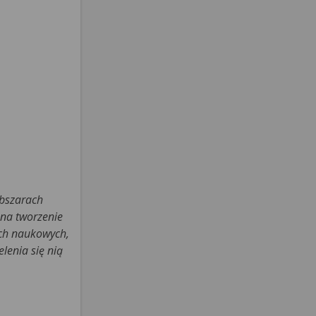
obszarach
 na tworzenie
ach naukowych,
lenia się nią