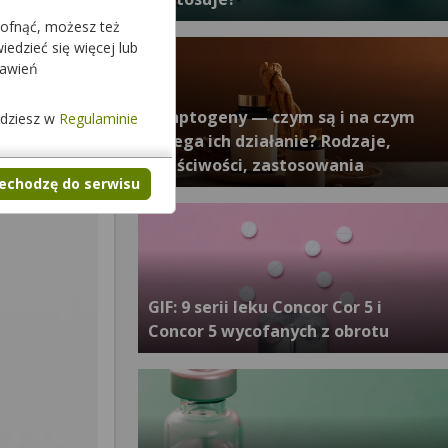
cofnąć, możesz też
edzieć się więcej lub
tawień
Adaptogeny — czym są i na czym
jdziesz w
Regulaminie
polega ich działanie? Rodzaje,
właściwości, zastosowania
zechodzę do serwisu
GIF: 9 serii leku Concor Cor 5 i
Concor 5 wycofanych z obrotu