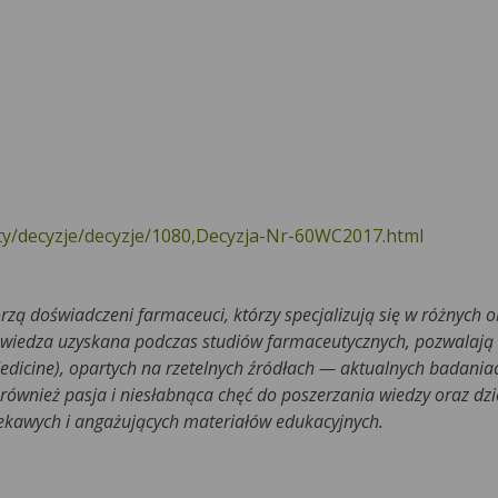
aty/decyzje/decyzje/1080,Decyzja-Nr-60WC2017.html
rzą doświadczeni farmaceuci, którzy specjalizują się w różnych 
 wiedza uzyskana podczas studiów farmaceutycznych, pozwalają
edicine), opartych na rzetelnych źródłach — aktualnych badani
ównież pasja i niesłabnąca chęć do poszerzania wiedzy oraz dzie
iekawych i angażujących materiałów edukacyjnych.