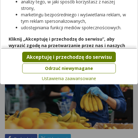
analizy tego, w jaki sposób korzystasz z naszej
Ograniczenia ponownie obejmą m.in. działalność galerii
strony,
handlowych. Przyjęta data narodowej kwarantanny oznacza
marketingu bezpośredniego i wyświetlania reklam, w
również, że dodatkowe restrykcje obejmą też zaplanowane na
tym reklam spersonalizowanych,
okres 4-17 stycznia 2021 ferie zimowe. Jakie zmiany czekają nas
udostępniania funkcji mediów społecznościowych.
po Świętach Bożego Narodzenia?
Kliknij „Akceptuję i przechodzę do serwisu”, aby
wyrazić zgodę na przetwarzanie przez nas i naszych
partnerów Twoich danych w powyższych celach.
Akceptuję i przechodzę do serwisu
Pamiętaj, że wyrażenie zgody jest dobrowolne, a wyrażoną
zgodę możesz w każdej chwili cofnąć, możesz też wycofać
Odrzuć niewymagane
zgodę na przetwarzanie Twoich danych tylko w niektórych
Ustawienia zaawansowane
celach. Jeżeli chcesz dowiedzieć się więcej lub chcesz
przeprowadzić konfigurację szczegółową, to możesz tego
dokonać za pomocą „Ustawień zaawansowanych”.
Więcej informacji na temat wykorzystywania narzędzi
zewnętrznych w naszym serwisie znajdziesz w
Regulaminie
Serwisu
.