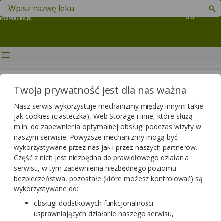
Znajdź lek w swojej okolicy
Koszyk
COVID-19: Dodatkowe
Twoja prywatność jest dla nas ważna
obostrzenia na Sylwestra i ferie
Nasz serwis wykorzystuje mechanizmy między innymi takie
zimowe 2021 r.
jak cookies (ciasteczka), Web Storage i inne, które służą
m.in. do zapewnienia optymalnej obsługi podczas wizyty w
Autor
naszym serwisie. Powyższe mechanizmy mogą być
wykorzystywane przez nas jak i przez naszych partnerów.
2020-12-18 12:02
2023-12-06 11:24
Publikacja:
Aktualizacja:
Część z nich jest niezbędna do prawidłowego działania
serwisu, w tym zapewnienia niezbędnego poziomu
Artykuł rekomendowany przez:
bezpieczeństwa, pozostałe (które możesz kontrolować) są
magister farmacji Bartłomiej Łuczyński
wykorzystywane do:
Na krótko przed okresem świątecznym i zabawą sylwestrową
obsługi dodatkowych funkcjonalności
rządzący zdecydowali o wprowadzeniu tzw. kwarantanny
usprawniających działanie naszego serwisu,
narodowej, która ma potrwać od 28 grudnia do 17 stycznia.