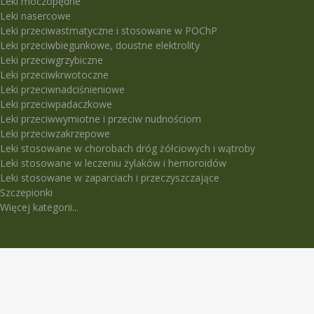
Leki moczopędne
Leki nasercowe
Leki przeciwastmatyczne i stosowane w POChP
Leki przeciwbiegunkowe, doustne elektrolity
Leki przeciwgrzybiczne
Leki przeciwkrwotoczne
Leki przeciwnadciśnieniowe
Leki przeciwpadaczkowe
Leki przeciwwymiotne i przeciw nudnościom
Leki przeciwzakrzepowe
Leki stosowane w chorobach dróg żółciowych i wątroby
Leki stosowane w leczeniu żylaków i hemoroidów
Leki stosowane w zaparciach i przeczyszczające
Szczepionki
Więcej kategorii...
LEKI TRUDNO DOSTĘPNE
5-Fluorouracil Ebewe