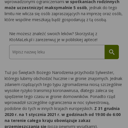
wprowadzonymi ograniczeniami
w spotkaniach rodzinnych
może uczestniczyć maksymalnie 5 osób
, jednak do tego
limitu nie wlicza się osób zapraszających na imprezę oraz osób,
które wspólne mieszkają bądź gospodarują z tą osobą.
Nie możesz znaleźć swoich leków? Skorzystaj z
KtoMaLek.pl i zarezerwuj je w pobliskiej aptece!
Tuż po Świętach Bożego Narodzenia przychodzi Sylwester,
którego lubimy obchodzić hucznie i w gronie znajomych. Jednak
zdaniem rządzących tego typu zgromadzenia niosą szczególnie
wysokie ryzyko transmisji koronawirusa, dlatego zaleca się
spędzenie tego czasu w gronie domowników. Ponadto rząd
wprowadził szczególne ograniczenia w noc sylwestrową,
podobne do tych w innych krajach europejskich.
Z 31 grudnia
2020 r. na 1 stycznia 2021 r. w godzinach od 19:00 do 6:00
na terenie całego kraju obowiązuje zakaz
przemieszczania się
(poza pewnymi wyjątkami).