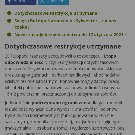
na Facebook
na X
Podziel się
Udostępnij
Dotychczasowe restrykcje utrzymane
Święta Bożego Narodzenia i Sylwester – co nas
czeka?
Nowe zasady bezpieczeństwa do 17 stycznia 2021 r.
Dotychczasowe restrykcje utrzymane
28 listopada rządzący zdecydowali o rozpoczęciu „
Etapu
odpowiedzialności
”, czyli reorganizacji dotychczasowych
obostrzeń. Przywrócono wówczas funkcjonowanie sklepów
oraz usług w galeriach i parkach handlowych, choć nadal w
ścisłym reżimie sanitarnym. Ponownie mogły zacząć pracę
biblioteki publiczne i naukowe, zachowując limit 1 osoby na
15m2 powierzchni przeznaczonej do utrzymania zbiorów.
Jednocześnie
podtrzymano ograniczenia
dla gastronomii
(działalność wyłącznie „na wynos” i „na dowóz”), salonów
fryzjerskich i kosmetycznym (funkcjonowanie w reżimie
sanitarnym), komunikacji miejskiej, miejsc kultu religijnego
(maksymalnie 1 osoba na 15m2) i wydarzeń sportowych (bez
udziału publiczności). Działalność kin i placówek kulturalnych,