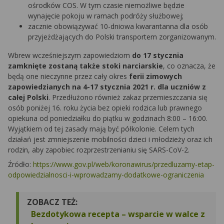
ośrodków COS. W tym czasie niemożliwe będzie
wynajęcie pokoju w ramach podróży służbowej;
zacznie obowiązywać 10-dniowa kwarantanna dla osób
przyjeżdżających do Polski transportem zorganizowanym.
Wbrew wcześniejszym zapowiedziom
do 17 stycznia
zamknięte zostaną także stoki narciarskie
, co oznacza, że
będą one nieczynne przez cały okres
ferii zimowych
zapowiedzianych na 4-17 stycznia 2021 r. dla uczniów z
całej Polski
. Przedłużono również zakaz przemieszczania się
osób poniżej 16. roku życia bez opieki rodzica lub prawnego
opiekuna od poniedziałku do piątku w godzinach 8:00 – 16:00.
Wyjątkiem od tej zasady mają być półkolonie. Celem tych
działań jest zmniejszenie mobilności dzieci i młodzieży oraz ich
rodzin, aby zapobiec rozprzestrzenianiu się SARS-CoV-2.
Źródło:
https://www.gov.pl/web/koronawirus/przedluzamy-etap-
odpowiedzialnosci-i-wprowadzamy-dodatkowe-ograniczenia
ZOBACZ TEŻ:
Bezdotykowa recepta – wsparcie w walce z