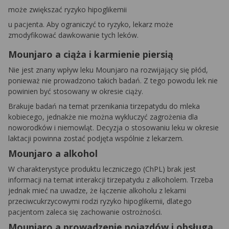
może zwiększać ryzyko hipoglikemii
u pacjenta. Aby ograniczyć to ryzyko, lekarz może
zmodyfikować dawkowanie tych leków.
Mounjaro a ciąża i karmienie piersią
Nie jest znany wpływ leku Mounjaro na rozwijający się płód,
ponieważ nie prowadzono takich badań. Z tego powodu lek nie
powinien być stosowany w okresie ciąży.
Brakuje badań na temat przenikania tirzepatydu do mleka
kobiecego, jednakże nie można wykluczyć zagrożenia dla
noworodków i niemowląt. Decyzja o stosowaniu leku w okresie
laktacji powinna zostać podjęta wspólnie z lekarzem.
Mounjaro a alkohol
W charakterystyce produktu leczniczego (ChPL) brak jest
informacji na temat interakcji tirzepatydu z alkoholem. Trzeba
jednak mieć na uwadze, że łączenie alkoholu z lekami
przeciwcukrzycowymi rodzi ryzyko hipoglikemii, dlatego
pacjentom zaleca się zachowanie ostrożności.
Mounjaro a prowadzenie pojazdów i obsługa