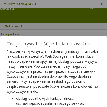
Znajdź lek w swojej okolicy
Koszyk
KtoMaLek.pl
Lekopedia
Twoja prywatność jest dla nas ważna
MOUNJARO
Drukuj/Zapisz
Nasz serwis wykorzystuje mechanizmy między innymi takie
jak cookies (ciasteczka), Web Storage i inne, które służą
m.in. do zapewnienia optymalnej obsługi podczas wizyty w
naszym serwisie. Powyższe mechanizmy mogą być
wykorzystywane przez nas jak i przez naszych partnerów.
Część z nich jest niezbędna do prawidłowego działania
serwisu, w tym zapewnienia niezbędnego poziomu
bezpieczeństwa, pozostałe (które możesz kontrolować) są
wykorzystywane do:
obsługi dodatkowych funkcjonalności
usprawniających działanie naszego serwisu,
Rezerwuj