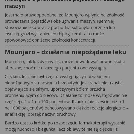
maszyn
Jest mało prawdopodobne, że Mounjaro wpłynie na zdolność
prowadzenia pojazdów i obsługiwania maszyn. Niemniej
stosowanie leku wraz z pochodną sulfonylomocznika lub
insuliną grozi wystąpieniem hipoglikemii, a to może
spowodować obniżenie zdolności koncentracji.
Mounjaro – działania niepożądane leku
Mounjaro, jak każdy inny lek, może powodować pewne skutki
uboczne, choć nie u każdego pacjenta one wystąpią.
Ciężkim, lecz niezbyt często występującym działaniem
niepożądanym stosowania tirzepatydu jest zapalenie trzustki,
objawiające się silnym, uporczywym bólem brzucha
promieniującym do pleców. Działanie to może występować nie
częściej niż u 1 na 100 pacjentów. Rzadko (nie częściej niż u 1
na 1000 pacjentów) odnotowywano ciężkie reakcje alergiczne –
anafilaksję, obrzęk naczynioruchowy.
Bardzo często krótko po rozpoczęciu farmakoterapii wystąpić
mogą nudności i biegunka, lecz objawy te nie są ciężkie i z