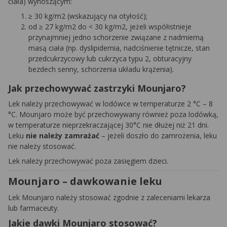
ciała) wynoszącym:
≥ 30 kg/m2 (wskazujący na otyłość);
od ≥ 27 kg/m2 do < 30 kg/m2, jeżeli współistnieje
przynajmniej jedno schorzenie związane z nadmierną
masą ciała (np. dyslipidemia, nadciśnienie tętnicze, stan
przedcukrzycowy lub cukrzyca typu 2, obturacyjny
bezdech senny, schorzenia układu krążenia).
Jak przechowywać zastrzyki Mounjaro?
Lek należy przechowywać w lodówce w temperaturze 2 °C – 8
°C. Mounjaro może być przechowywany również poza lodówką,
w temperaturze nieprzekraczającej 30°C nie dłużej niż 21 dni.
Leku
nie należy zamrażać
– jeżeli doszło do zamrożenia, leku
nie należy stosować.
Lek należy przechowywać poza zasięgiem dzieci.
Mounjaro – dawkowanie leku
Lek Mounjaro należy stosować zgodnie z zaleceniami lekarza
lub farmaceuty.
Jakie dawki Mounjaro stosować?