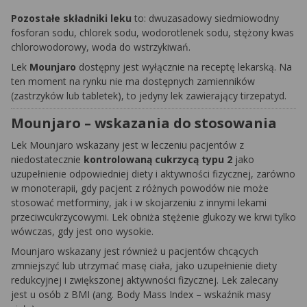
Pozostałe składniki leku
to: dwuzasadowy siedmiowodny
fosforan sodu, chlorek sodu, wodorotlenek sodu, stężony kwas
chlorowodorowy, woda do wstrzykiwań.
Lek
Mounjaro
dostępny jest wyłącznie na receptę lekarską. Na
ten moment na rynku nie ma dostępnych zamienników
(zastrzyków lub tabletek), to jedyny lek zawierający tirzepatyd.
Mounjaro – wskazania do stosowania
Lek Mounjaro wskazany jest w leczeniu pacjentów z
niedostatecznie
kontrolowaną cukrzycą typu 2
jako
uzupełnienie odpowiedniej diety i aktywności fizycznej, zarówno
w monoterapii, gdy pacjent z różnych powodów nie może
stosować metforminy, jak i w skojarzeniu z innymi lekami
przeciwcukrzycowymi. Lek obniża stężenie glukozy we krwi tylko
wówczas, gdy jest ono wysokie.
Mounjaro wskazany jest również u pacjentów chcących
zmniejszyć lub utrzymać masę ciała, jako uzupełnienie diety
redukcyjnej i zwiększonej aktywności fizycznej. Lek zalecany
jest u osób z BMI (ang. Body Mass Index – wskaźnik masy