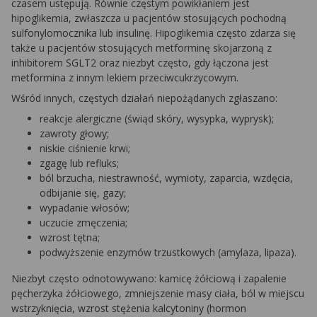
czasem ustępują. Równie częstym powikłaniem jest
hipoglikemia, zwłaszcza u pacjentów stosujących pochodną
sulfonylomocznika lub insulinę. Hipoglikemia często zdarza się
także u pacjentów stosujących metforminę skojarzoną z
inhibitorem SGLT2 oraz niezbyt często, gdy łączona jest
metformina z innym lekiem przeciwcukrzycowym.
Wśród innych, częstych działań niepożądanych zgłaszano:
reakcje alergiczne (świąd skóry, wysypka, wyprysk);
zawroty głowy;
niskie ciśnienie krwi;
zgagę lub refluks;
ból brzucha, niestrawność, wymioty, zaparcia, wzdęcia,
odbijanie się, gazy;
wypadanie włosów;
uczucie zmęczenia;
wzrost tętna;
podwyższenie enzymów trzustkowych (amylaza, lipaza).
Niezbyt często odnotowywano: kamicę żółciową i zapalenie
pęcherzyka żółciowego, zmniejszenie masy ciała, ból w miejscu
wstrzyknięcia, wzrost stężenia kalcytoniny (hormon