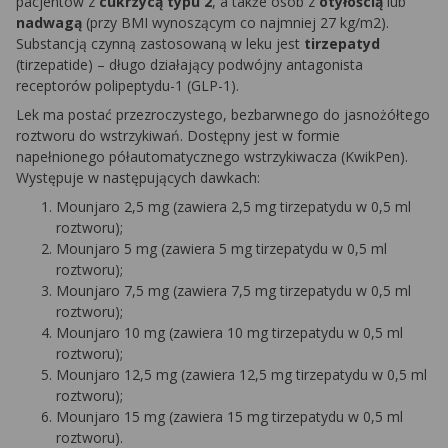
pacjentów z
cukrzycą typu 2
, a także osób z
otyłością
lub
nadwagą
(przy BMI wynoszącym co najmniej 27 kg/m2).
Substancją czynną zastosowaną w leku jest
tirzepatyd
(tirzepatide) – długo działający podwójny antagonista
receptorów polipeptydu-1 (GLP-1).
Lek ma postać przezroczystego, bezbarwnego do jasnożółtego
roztworu do wstrzykiwań. Dostępny jest w formie
napełnionego półautomatycznego wstrzykiwacza (KwikPen).
Występuje w następujących dawkach:
Mounjaro 2,5 mg (zawiera 2,5 mg tirzepatydu w 0,5 ml
roztworu);
Mounjaro 5 mg (zawiera 5 mg tirzepatydu w 0,5 ml
roztworu);
Mounjaro 7,5 mg (zawiera 7,5 mg tirzepatydu w 0,5 ml
roztworu);
Mounjaro 10 mg (zawiera 10 mg tirzepatydu w 0,5 ml
roztworu);
Mounjaro 12,5 mg (zawiera 12,5 mg tirzepatydu w 0,5 ml
roztworu);
Mounjaro 15 mg (zawiera 15 mg tirzepatydu w 0,5 ml
roztworu).