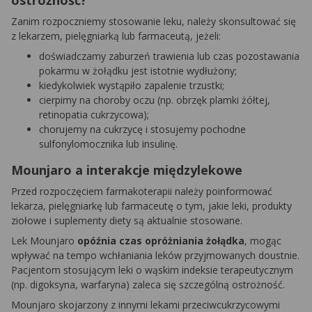
ostrożność?
Zanim rozpoczniemy stosowanie leku, należy skonsultować się
z lekarzem, pielęgniarką lub farmaceutą, jeżeli:
doświadczamy zaburzeń trawienia lub czas pozostawania
pokarmu w żołądku jest istotnie wydłużony;
kiedykolwiek wystąpiło zapalenie trzustki;
cierpimy na choroby oczu (np. obrzęk plamki żółtej,
retinopatia cukrzycowa);
chorujemy na cukrzycę i stosujemy pochodne
sulfonylomocznika lub insulinę.
Mounjaro a interakcje międzylekowe
Przed rozpoczęciem farmakoterapii należy poinformować
lekarza, pielęgniarkę lub farmaceutę o tym, jakie leki, produkty
ziołowe i suplementy diety są aktualnie stosowane.
Lek Mounjaro
opóźnia czas opróżniania żołądka
, mogąc
wpływać na tempo wchłaniania leków przyjmowanych doustnie.
Pacjentom stosującym leki o wąskim indeksie terapeutycznym
(np. digoksyna, warfaryna) zaleca się szczególną ostrożność.
Mounjaro skojarzony z innymi lekami przeciwcukrzycowymi