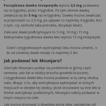
Początkowa dawka tirzepatydu
wynosi
2,5 mg
podawana
raz w tygodniu, przez 4 tygodnie. Po tym okresie dawkę
zwiększa się do
5 mg
raz w tygodniu. Dawkę można zwiększać
w przyrostach co 2,5 mg, po upływie co najmniej 4 tygodni, lecz
o tym, czy zachodzi taka potrzeba, decyduje lekarz.
Zalecane dawki podtrzymujące to 5 mg, 10 mg i 15 mg.
Maksymalna tygodniowa dawka leku wynosi 15 mg tirzepatydu.
Dzień cotygodniowych wystrzyknięć leku można zmienić, o
ile od ostatniej dawki minęły co najmniej 3 dni.
Jak podawać lek Mounjaro?
Zastrzyki Mounjaro podaje się podskórnie w górną część
ramienia, udo lub w okolicy brzucha (powłoki brzuszne).
Cotygodniowe dawki leku można podawać w tę samą okolicę
ciała, dbając o to, aby wstrzyknięcia wykonywać w różnych
miejscach w obrębie tej okolicy. Jeżeli stosowane są inne leki w
formie wstrzyknięć podskórnych, Mounjaro należy podawać w
innym miejscu na ciele.
Lek można stosować o dowolnej porze dnia, niezależnie od