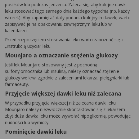
posiłków lub podczas jedzenia. Zaleca się, aby kolejne dawki
leku stosować tego samego dnia każdego tygodnia (np. każdy
wtorek). Aby zapamiętać daty podania kolejnych dawek, warto
zapisywać je na opakowaniu zewnętrznym leku lub w
kalendarzu.
Przed rozpoczęciem stosowania leku warto zapoznać się z
„instrukcją użycia” leku.
Mounjaro a oznaczanie stężenia glukozy
Jeśli lek Mounjaro stosowany jest z pochodną
sulfonylomocznika lub insuliną, należy oznaczać stężenie
glukozy we krwi zgodnie z zaleceniami lekarza, pielęgniarki lub
farmaceuty.
Przyjęcie większej dawki leku niż zalecana
W przypadku przyjęcia większej niż zalecana dawki leku
Mounjaro należy niezwłocznie skontaktować się z lekarzem –
zbyt duża dawka leku może wywołać hipoglikemię, powodując
nudności lub wymioty.
Pominięcie dawki leku