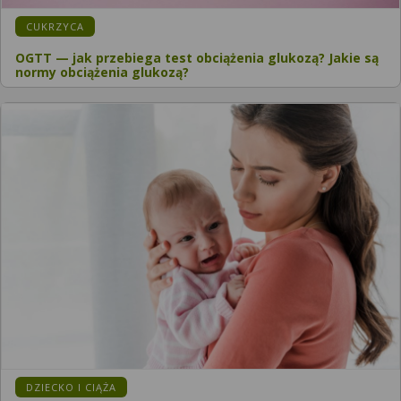
KATEGORIA:
CUKRZYCA
OGTT — jak przebiega test obciążenia glukozą? Jakie są
normy obciążenia glukozą?
KATEGORIA:
DZIECKO I CIĄŻA