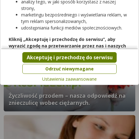
analizy tego, w jaki sposób korzystasz z naszej
strony,
marketingu bezpośredniego i wyświetlania reklam, w
tym reklam spersonalizowanych,
udostępniania funkcji mediów społecznościowych.
Dni płodne – jak je obliczyć?
Kliknij „Akceptuję i przechodzę do serwisu”, aby
wyrazić zgodę na przetwarzanie przez nas i naszych
partnerów Twoich danych w powyższych celach.
Akceptuję i przechodzę do serwisu
Pamiętaj, że wyrażenie zgody jest dobrowolne, a wyrażoną
zgodę możesz w każdej chwili cofnąć, możesz też wycofać
Odrzuć niewymagane
zgodę na przetwarzanie Twoich danych tylko w niektórych
Ustawienia zaawansowane
celach. Jeżeli chcesz dowiedzieć się więcej lub chcesz
przeprowadzić konfigurację szczegółową, to możesz tego
dokonać za pomocą „Ustawień zaawansowanych”.
Życzliwość przodem – nasza odpowiedź na
znieczulicę wobec ciężarnych.
Więcej informacji na temat wykorzystywania narzędzi
zewnętrznych w naszym serwisie znajdziesz w
Regulaminie
Serwisu
.