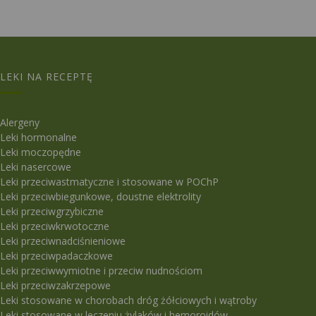
LEKI NA RECEPTĘ
Alergeny
Leki hormonalne
Leki moczopędne
Leki nasercowe
Leki przeciwastmatyczne i stosowane w POChP
Leki przeciwbiegunkowe, doustne elektrolity
Leki przeciwgrzybiczne
Leki przeciwkrwotoczne
Leki przeciwnadciśnieniowe
Leki przeciwpadaczkowe
Leki przeciwwymiotne i przeciw nudnościom
Leki przeciwzakrzepowe
Leki stosowane w chorobach dróg żółciowych i wątroby
Leki stosowane w leczeniu żylaków i hemoroidów