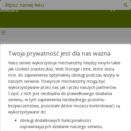
Znajdź lek w swojej okolicy
Koszyk
jak zajść w ciążę
Twoja prywatność jest dla nas ważna
Nasz serwis wykorzystuje mechanizmy między innymi takie
jak cookies (ciasteczka), Web Storage i inne, które służą
m.in. do zapewnienia optymalnej obsługi podczas wizyty w
naszym serwisie. Powyższe mechanizmy mogą być
wykorzystywane przez nas jak i przez naszych partnerów.
Część z nich jest niezbędna do prawidłowego działania
Objawy porodu prawdziwego - jak
serwisu, w tym zapewnienia niezbędnego poziomu
rozpoznać, że to już?
bezpieczeństwa, pozostałe (które możesz kontrolować) są
wykorzystywane do:
obsługi dodatkowych funkcjonalności
usprawniających działanie naszego serwisu,