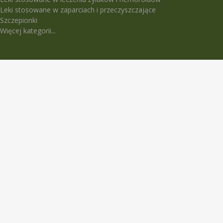
Leki stosowane w zaparciach i przeczyszczające
Szczepionki
Więcej kategorii...
LEKI TRUDNO DOSTĘPNE
5-Fluorouracil Ebewe
Abasaglar
Abilify Maintena
Absenor
Activelle
Actrapid Penfill
Angeliq
Anoro Ellipta (Anoro)
Apidra
Apidra Solostar
Aspulmo
Atenza
Atimos