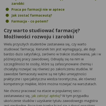
zarobki
Praca po farmacji nie w aptece
Jak zostać farmaceutą?
Farmacja - co potem?
Czy warto studiować farmację?
Możliwości rozwoju i zarobki
Wielu przyszłych studentów zastanawia się, czy warto
studiować farmację. Kierunek ten jest wymagający, ale daje
bardzo dużo satysfakcji, zarówno w trakcie studiowania, jak i w
późniejszej pracy zawodowej. Odnajdą się na nim w
szczególności te osoby, które są zafascynowane chemią i
chciałyby rozwijać się również po zakończeniu studiów. W
zawodzie farmaceuty ważne są nie tylko umiejętności
praktyczne i specjalistyczna wiedza teoretyczna, ale również
kompetencje miękkie, które można rozwijać na warsztatach.
Nie chcesz pracować na etacie w popularnej sieci i
zastanawiasz się,
jak założyć aptekę
? W tym przypadku
ukończenie studiów i uzyskanie tytułu zawodowego magistra
jest niezbędne. Poza tym trzeba liczyć się z dosyć wysokimi