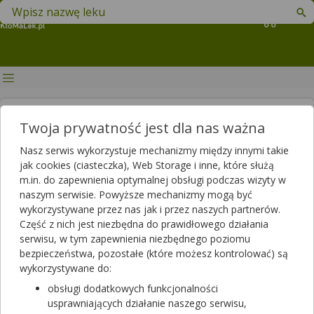
Znajdź lek w swojej okolicy
Koszyk
Czy warto studiować farmację i
Twoja prywatność jest dla nas ważna
jak zostać farmaceutą w
Nasz serwis wykorzystuje mechanizmy między innymi takie
aptece?
jak cookies (ciasteczka), Web Storage i inne, które służą
m.in. do zapewnienia optymalnej obsługi podczas wizyty w
Artykuł sponsorowany
naszym serwisie. Powyższe mechanizmy mogą być
2021-03-19 15:09
2023-12-06 11:24
Publikacja:
Aktualizacja:
wykorzystywane przez nas jak i przez naszych partnerów.
Część z nich jest niezbędna do prawidłowego działania
Artykuł rekomendowany przez:
serwisu, w tym zapewnienia niezbędnego poziomu
magister farmacji Bartłomiej Łuczyński
bezpieczeństwa, pozostałe (które możesz kontrolować) są
wykorzystywane do:
Jak zostać farmaceutą? To pytanie zadaje sobie wielu młodych
obsługi dodatkowych funkcjonalności
ludzi, którzy planują swoją przyszłą karierę zawodową. Praca w
usprawniających działanie naszego serwisu,
tym zawodzie wymaga ukończenia pięcioletnich studiów,