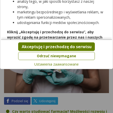
analizy tego, w jaki sposób korzystasz z naszej
zrobienia stażu, a także uzyskania niezbędnych uprawnień.
strony,
Sprawdź, czy warto studiować farmację, gdzie możesz szukać
marketingu bezpośredniego i wyświetlania reklam, w
zatrudnienia, a także dowiedz się, jak założyć aptekę.
tym reklam spersonalizowanych,
udostępniania funkcji mediów społecznościowych.
Kliknij „Akceptuję i przechodzę do serwisu”, aby
wyrazić zgodę na przetwarzanie przez nas i naszych
partnerów Twoich danych w powyższych celach.
Akceptuję i przechodzę do serwisu
Pamiętaj, że wyrażenie zgody jest dobrowolne, a wyrażoną
zgodę możesz w każdej chwili cofnąć, możesz też wycofać
Odrzuć niewymagane
zgodę na przetwarzanie Twoich danych tylko w niektórych
Ustawienia zaawansowane
celach. Jeżeli chcesz dowiedzieć się więcej lub chcesz
przeprowadzić konfigurację szczegółową, to możesz tego
dokonać za pomocą „Ustawień zaawansowanych”.
Więcej informacji na temat wykorzystywania narzędzi
zewnętrznych w naszym serwisie znajdziesz w
Regulaminie
Serwisu
.
na Facebook
na X
Podziel się
Udostępnij
Czy warto studiować farmację? Możliwości rozwoju i