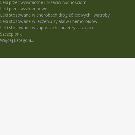
Leki przeciwwymiotne i przeciw nudnościom
Leki przeciwzakrzepowe
Leki stosowane w chorobach dróg żółciowych i wątroby
Leki stosowane w leczeniu żylaków i hemoroidów
Leki stosowane w zaparciach i przeczyszczające
Szczepionki
Więcej kategorii...
LEKI TRUDNO DOSTĘPNE
5-Fluorouracil Ebewe
Abasaglar
Abilify Maintena
Absenor
Activelle
Actrapid Penfill
Angeliq
Anoro Ellipta (Anoro)
Apidra