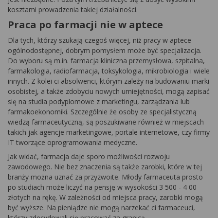
kosztami prowadzenia takiej działalności.
Praca po farmacji nie w aptece
Dla tych, którzy szukają czegoś więcej, niż pracy w aptece
ogólnodostępnej, dobrym pomysłem może być specjalizacja.
Do wyboru są m.in. farmacja kliniczna przemysłowa, szpitalna,
farmakologia, radiofarmacja, toksykologia, mikrobiologia i wiele
innych. Z kolei ci absolwenci, którym zależy na budowaniu marki
osobistej, a także zdobyciu nowych umiejętności, mogą zapisać
się na studia podyplomowe z marketingu, zarządzania lub
farmakoekonomiki. Szczególnie że osoby ze specjalistyczną
wiedzą farmaceutyczną, są poszukiwane również w miejscach
takich jak agencje marketingowe, portale internetowe, czy firmy
IT tworzące oprogramowania medyczne.
Jak widać, farmacja daje sporo możliwości rozwoju
zawodowego. Nie bez znaczenia są także zarobki, które w tej
branży można uznać za przyzwoite. Młody farmaceuta prosto
po studiach może liczyć na pensję w wysokości 3 500 - 4 00
złotych na rękę. W zależności od miejsca pracy, zarobki mogą
być wyższe. Na pieniądze nie mogą narzekać ci farmaceuci,
którzy zdecydowali się pracować za granicą.