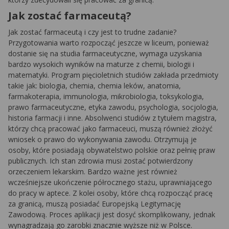
Jak zostać farmaceutą?
Jak zostać farmaceutą i czy jest to trudne zadanie?
Przygotowania warto rozpocząć jeszcze w liceum, ponieważ
dostanie się na studia farmaceutyczne, wymaga uzyskania
bardzo wysokich wyników na maturze z chemii, biologii i
matematyki. Program pięcioletnich studiów zakłada przedmioty
takie jak: biologia, chemia, chemia leków, anatomia,
farmakoterapia, immunologia, mikrobiologia, toksykologia,
prawo farmaceutyczne, etyka zawodu, psychologia, socjologia,
historia farmacji i inne. Absolwenci studiów z tytułem magistra,
którzy chcą pracować jako farmaceuci, muszą również złożyć
wniosek o prawo do wykonywania zawodu. Otrzymują je
osoby, które posiadają obywatelstwo polskie oraz pełnię praw
publicznych. Ich stan zdrowia musi zostać potwierdzony
orzeczeniem lekarskim. Bardzo ważne jest również
wcześniejsze ukończenie półrocznego stażu, uprawniającego
do pracy w aptece. Z kolei osoby, które chcą rozpocząć pracę
za granicą, muszą posiadać Europejską Legitymację
Zawodową. Proces aplikacji jest dosyć skomplikowany, jednak
wynagradzają go zarobki znacznie wyższe niż w Polsce.