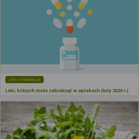
KATEGORIA:
LEKI I FARMACJA
Leki, których może zabraknąć w aptekach (luty 2020 r.)