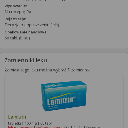
Wydawanie:
Na receptę Rp
Rejestracja:
Decyzja o dopuszczeniu (leki)
Opakowanie handlowe:
60 tabl. (blist.)
Zamienniki leku
1
Zamiast tego leku można wybrać
zamiennik.
Lamitrin
tabletki | 100 mg | 60 tabl.
lek na receptę
|
refundowany
| 65+ | Ciąża | Dziecko