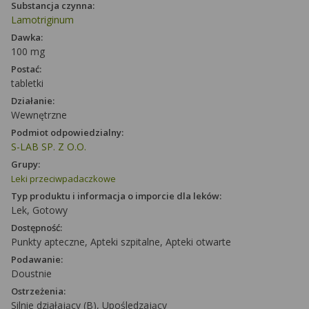
Substancja czynna:
Lamotriginum
Dawka:
100 mg
Postać:
tabletki
Działanie:
Wewnętrzne
Podmiot odpowiedzialny:
S-LAB SP. Z O.O.
Grupy:
Leki przeciwpadaczkowe
Typ produktu i informacja o imporcie dla leków:
Lek, Gotowy
Dostępność:
Punkty apteczne, Apteki szpitalne, Apteki otwarte
Podawanie:
Doustnie
Ostrzeżenia:
Silnie działający (B), Upośledzający