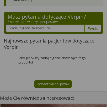
Masz pytania dotyczące
Verpin
?
Skorzystaj z wiedzy specjalistów
Szukaj w poradnikach o zdrowiu
Wyślij
Najnowsze pytania pacjentów dotyczące
Verpin
Jako pierwszy zadaj pytanie dotyczące tego
produktu!
Zobacz więcej pytań
na temat
Verpin
Może Cię również zainteresować: