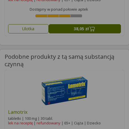
Dostępny w ponad połowie aptek
Ulotka
38,05 zł
Podobne produkty z tą samą substancją
czynną
Lamotrix
tabletki | 100 mg | 30 tabl.
lek na receptę
|
refundowany
| 65+ | Ciąża | Dziecko