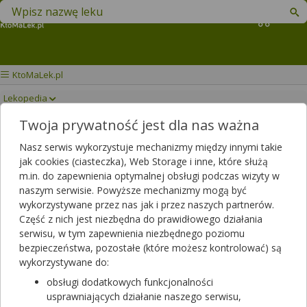
Znajdź lek w swojej okolicy
Koszyk
KtoMaLek.pl
Lekopedia
Twoja prywatność jest dla nas ważna
VERPIN
Drukuj/Zapisz
Nasz serwis wykorzystuje mechanizmy między innymi takie
jak cookies (ciasteczka), Web Storage i inne, które służą
m.in. do zapewnienia optymalnej obsługi podczas wizyty w
naszym serwisie. Powyższe mechanizmy mogą być
wykorzystywane przez nas jak i przez naszych partnerów.
Część z nich jest niezbędna do prawidłowego działania
serwisu, w tym zapewnienia niezbędnego poziomu
bezpieczeństwa, pozostałe (które możesz kontrolować) są
wykorzystywane do:
obsługi dodatkowych funkcjonalności
usprawniających działanie naszego serwisu,
Verpin