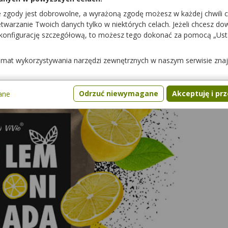
e zgody jest dobrowolne, a wyrażoną zgodę możesz w każdej chwili 
warzanie Twoich danych tylko w niektórych celach. Jeżeli chcesz dowi
 konfigurację szczegółową, to możesz tego dokonać za pomocą „Us
temat wykorzystywania narzędzi zewnętrznych w naszym serwisie zna
Odrzuć niewymagane
Akceptuję i pr
ane