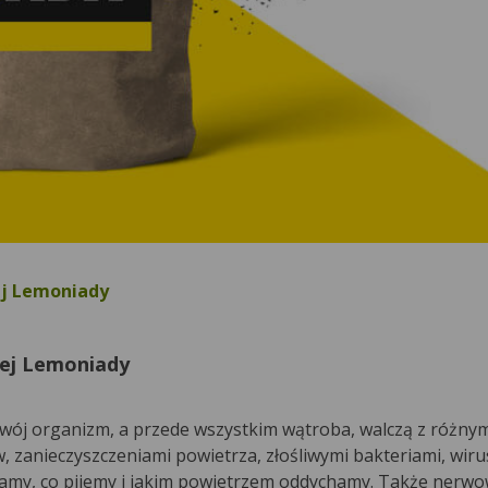
ej Lemoniady
nej Lemoniady
 Twój organizm, a przede wszystkim wątroba, walczą z różny
 zanieczyszczeniami powietrza, złośliwymi bakteriami, wiru
damy, co pijemy i jakim powietrzem oddychamy. Także nerwo