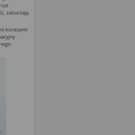
rost
ć, zaburzają
mi kuracjami
wacyjny
anego