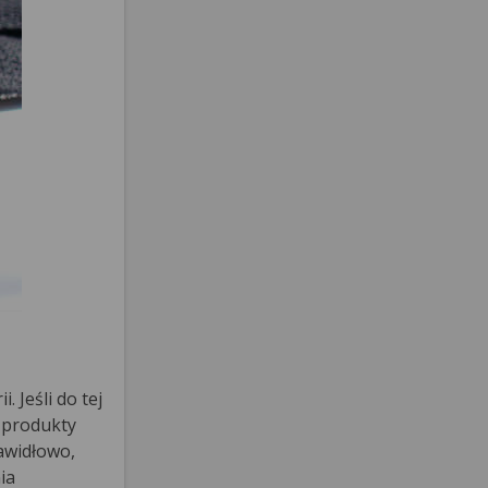
 Jeśli do tej
e produkty
awidłowo,
ia