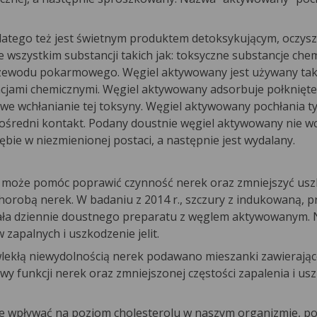
latego też jest świetnym produktem detoksykującym, oczysz
 wszystkim substancji takich jak: toksyczne substancje che
 przewodu pokarmowego. Węgiel aktywowany jest używany ta
ancjami chemicznymi. Węgiel aktywowany adsorbuje połknięt
 wchłanianie tej toksyny. Węgiel aktywowany pochłania ty
pośredni kontakt. Podany doustnie węgiel aktywowany nie wc
bie w niezmienionej postaci, a następnie jest wydalany.
 może pomóc poprawić czynność nerek oraz zmniejszyć usz
robą nerek. W badaniu z 2014 r., szczury z indukowaną, p
iała dziennie doustnego preparatu z węglem aktywowanym.
w zapalnych i uszkodzenie jelit.
wlekłą niewydolnością nerek podawano mieszanki zawierają
y funkcji nerek oraz zmniejszonej częstości zapalenia i us
e wpływać na poziom cholesterolu w naszym organizmie, po