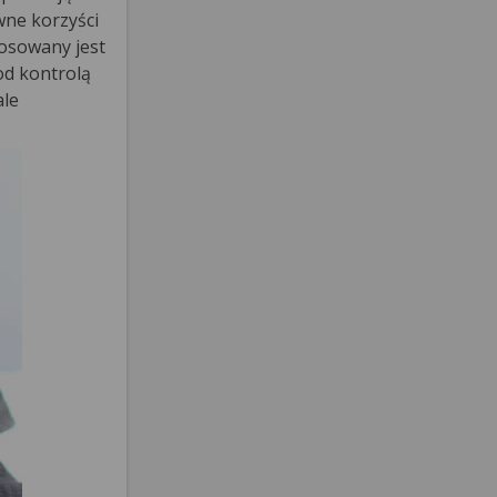
wne korzyści
tosowany jest
od kontrolą
ale