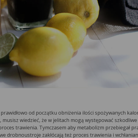
rawidłowo od początku obniżenia ilości spożywanych kalorii.
e, musisz wiedzieć, że w jelitach mogą występować szkodliw
ą proces trawienia. Tymczasem aby metabolizm przebiegał pr
we drobnoustroje zakłócają też proces trawienia i wchłanian