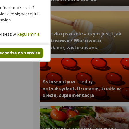
cofnąć, możesz też
edzieć się więcej lub
tawień
Mleczko pszczele – czym jest i jak
jdziesz w
Regulaminie
je stosować? Właściwości,
działanie, zastosowania
zechodzę do serwisu
Astaksantyna — silny
antyoksydant. Działanie, źródła w
diecie, suplementacja