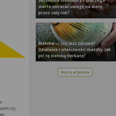
Sezonowe niedobory – dlaczego
warto zwracać uwagę na dietę
przez cały rok?
Matcha — czy jest zdrowa?
Działanie i właściwości matchy. Jak
pić tę zieloną herbatę?
Więcej artykułów
mi
sami czy
wy,