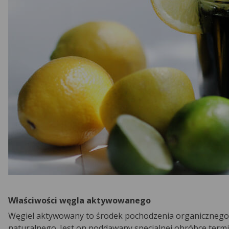
Właściwości węgla aktywowanego
Węgiel aktywowany to środek pochodzenia organicznego, 
naturalnego. Jest on poddawany specjalnej obróbce term