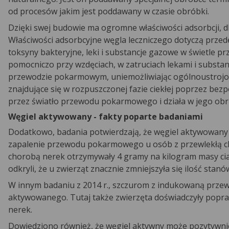
od procesów jakim jest poddawany w czasie obróbki.
Dzięki swej budowie ma ogromne właściwości adsorbcji, d
Właściwości adsorbcyjne węgla leczniczego dotyczą przede
toksyny bakteryjne, leki i substancje gazowe w świetle
pomocniczo przy wzdęciach, w zatruciach lekami i subst
przewodzie pokarmowym, uniemożliwiając ogólnoustrojowe
znajdujące się w rozpuszczonej fazie ciekłej poprzez bez
przez światło przewodu pokarmowego i działa w jego obrę
Węgiel aktywowany - fakty poparte badaniami
Dodatkowo, badania potwierdzają, że węgiel aktywowany
zapalenie przewodu pokarmowego u osób z przewlekłą cho
chorobą nerek otrzymywały 4 gramy na kilogram masy c
odkryli, że u zwierząt znacznie zmniejszyła się ilość stanó
W innym badaniu z 2014 r., szczurom z indukowaną prze
aktywowanego. Tutaj także zwierzęta doświadczyły popraw
nerek.
Dowiedziono również, że węgiel aktywny może pozytywni