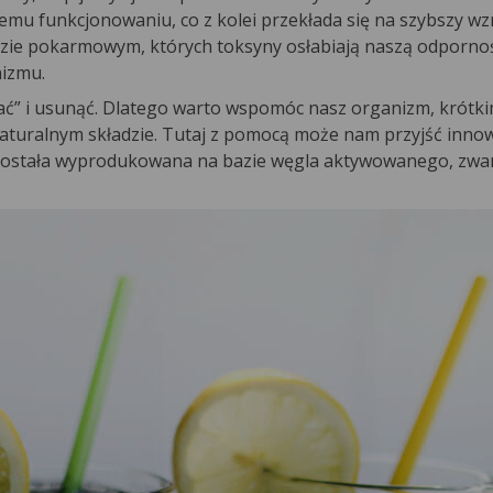
wemu funkcjonowaniu, co z kolei przekłada się na szybszy wz
zie pokarmowym, których toksyny osłabiają naszą odpornoś
nizmu.
ać” i usunąć. Dlatego warto wspomóc nasz organizm, krótki
naturalnym składzie. Tutaj z pomocą może nam przyjść inno
 została wyprodukowana na bazie węgla aktywowanego, zw