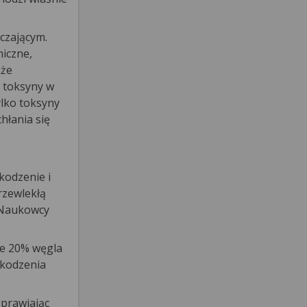
czającym.
miczne,
kże
e toksyny w
lko toksyny
hłania się
kodzenie i
rzewlekłą
 Naukowcy
ce 20% węgla
zkodzenia
prawiając