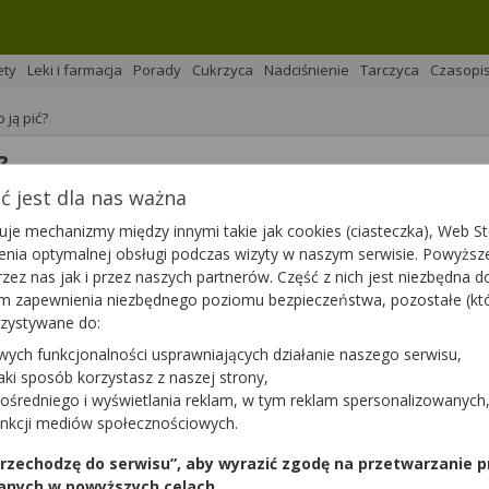
ety
Leki i farmacja
Porady
Cukrzyca
Nadciśnienie
Tarczyca
Czasopi
 ją pić?
?
 jest dla nas ważna
je mechanizmy między innymi takie jak cookies (ciasteczka), Web Sto
na 
Podziel się
ienia optymalnej obsługi podczas wizyty w naszym serwisie. Powyż
zez nas jak i przez naszych partnerów. Część z nich jest niezbędna 
tym zapewnienia niezbędnego poziomu bezpieczeństwa, pozostałe (k
rzystywane do:
wych funkcjonalności usprawniających działanie naszego serwisu,
jaki sposób korzystasz z naszej strony,
 Twój organizm, a przede wszystkim wątroba, walczą z różny
ośredniego i wyświetlania reklam, w tym reklam spersonalizowanych
 zanieczyszczeniami powietrza, złośliwymi bakteriami, wiru
unkcji mediów społecznościowych.
amy, co pijemy i jakim powietrzem oddychamy. Sprawdź, jak
 przechodzę do serwisu”, aby wyrazić zgodę na przetwarzanie p
anych w powyższych celach.