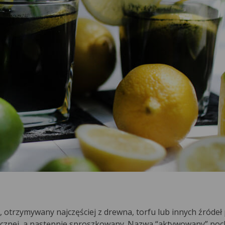
otrzymywany najczęściej z drewna, torfu lub innych źródeł
icznej, a następnie sproszkowany. Nazwa “aktywowany” poc