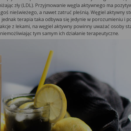
bniżając zły (LDL). Przyjmowanie węgla aktywnego ma pozyty
goś nieświeżego, a nawet zatruć pleśnią. Węgiel aktywny s
 jednak terapia taka odbywa się jedynie w porozumieniu i p
rakcje z lekami, na węgiel aktywny powinny uważać osoby st
uniemożliwiając tym samym ich działanie terapeutyczne.