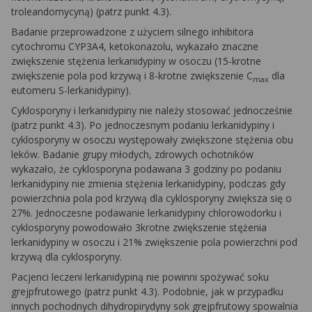
troleandomycyną) (patrz punkt 4.3).
Badanie przeprowadzone z użyciem silnego inhibitora
cytochromu CYP3A4, ketokonazolu, wykazało znaczne
zwiększenie stężenia lerkanidypiny w osoczu (15-krotne
zwiększenie pola pod krzywą i 8-krotne zwiększenie C
dla
max
eutomeru S-lerkanidypiny).
Cyklosporyny i lerkanidypiny nie należy stosować jednocześnie
(patrz punkt 4.3). Po jednoczesnym podaniu lerkanidypiny i
cyklosporyny w osoczu występowały zwiększone stężenia obu
leków. Badanie grupy młodych, zdrowych ochotników
wykazało, że cyklosporyna podawana 3 godziny po podaniu
lerkanidypiny nie zmienia stężenia lerkanidypiny, podczas gdy
powierzchnia pola pod krzywą dla cyklosporyny zwiększa się o
27%. Jednoczesne podawanie lerkanidypiny chlorowodorku i
cyklosporyny powodowało 3krotne zwiększenie stężenia
lerkanidypiny w osoczu i 21% zwiększenie pola powierzchni pod
krzywą dla cyklosporyny.
Pacjenci leczeni lerkanidypiną nie powinni spożywać soku
grejpfrutowego (patrz punkt 4.3). Podobnie, jak w przypadku
innych pochodnych dihydropirydyny sok grejpfrutowy spowalnia