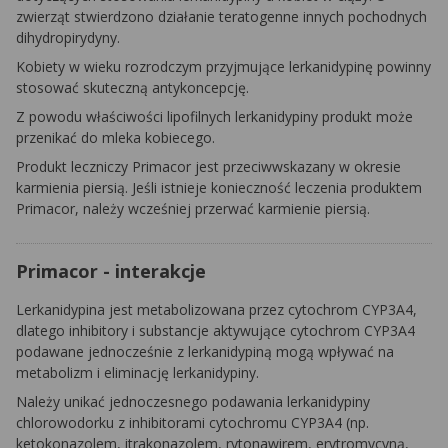
zwierząt stwierdzono działanie teratogenne innych pochodnych
dihydropirydyny.
Kobiety w wieku rozrodczym przyjmujące lerkanidypinę powinny
stosować skuteczną antykoncepcję.
Z powodu właściwości lipofilnych lerkanidypiny produkt może
przenikać do mleka kobiecego.
Produkt leczniczy Primacor jest przeciwwskazany w okresie
karmienia piersią. Jeśli istnieje konieczność leczenia produktem
Primacor, należy wcześniej przerwać karmienie piersią.
Primacor - interakcje
Lerkanidypina jest metabolizowana przez cytochrom CYP3A4,
dlatego inhibitory i substancje aktywujące cytochrom CYP3A4
podawane jednocześnie z lerkanidypiną mogą wpływać na
metabolizm i eliminację lerkanidypiny.
Należy unikać jednoczesnego podawania lerkanidypiny
chlorowodorku z inhibitorami cytochromu CYP3A4 (np.
ketokonazolem, itrakonazolem, rytonawirem, erytromycyną,