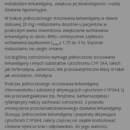
metabolizm lerkanidypiny, zwiększa jej biodostępność i nasila
działanie hipotensyjne.
W trakcie jednoczesnego stosowania lerkanidypiny w dawce
dobowej 20 mg i midazolamu doustnie u pacjentów w
podeszłym wieku stwierdzono zwiększenie wchłaniania
lerkanidypiny (o około 40%) i zmniejszenie szybkości
wchłaniania (wydłużenie t
z 1,75 do 3 h). Stężenie
max
midazolamu nie uległo zmianie.
Szczególnej ostrożności wymaga jednoczesne stosowanie
lerkanidypiny i innych substratów cytochromu CYP 3A4, takich
jak terfenadyna, astemizol, leki przeciwarytmiczne klasy III takie
jak amiodaron, chinidyna.
Podczas jednoczesnego stosowania lerkanidypiny
chlorowodorku i substancji aktywujących cytochrom CYP3A4, tj.
leki przeciwdrgawkowe (np. fenytoina, karbamazepina) i
ryfampicyny należy zachować ostrożność, z powodu
zmniejszenia przeciwnadciśnieniowego działania lerkanidypiny.
Stosując jednocześnie lerkanidypinę i preparaty aktywujące
cytochrom CYP3A4, należy częściej niż zwykle kontrolować
ciśnienie tętnicze krwi i odpowiednio, do jego wartości,