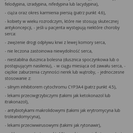
felodypina, izradypina, nifedypina lub lacydypina),
- ciąża oraz okres karmienia piersią (patrz punkt 4.6),
- kobiety w wieku rozrodczym, które nie stosują skutecznej
antykoncepcji, - jeśli u pacjenta występują niektóre choroby
serca:
- zwężenie drogi odpływu krwi z lewej komory serca,
- nie leczona zastoinowa niewydolność serca,
- niestabilna dusznica bolesna (dusznica spoczynkowa lub o
postępującym nasileniu), - w ciągu miesiąca od zawału serca, -
ciężkie zaburzenia czynności nerek lub wątroby, - jednoczesne
stosowanie z:
- silnym inhibitorem cytochromu CYP3A4 (patrz punkt 4.5),
- lekami przeciwgrzybiczymi (takimi jak ketokonazol lub
itrakonazol),
- antybiotykami makrolidowymi (takimi jak erytromycyna lub
troleandomycyna),
- lekami przeciwwirusowymi (takimi jak rytonawir),