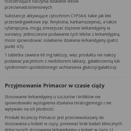
rozszerzające naczynia działanie leków
przeciwnadciśnieniowych.
Substancje aktywujące cytochrom CYP3A4, takie jak leki
przeciwdrgawkowe (np. fenytoina, karbamazepina), a także
ryfampicyna, mogą zmniejszać stężenie lerkanidypiny w
surowicy. Jednoczesne podawanie tych leków z lerkanidypiną
może spowodować osłabienie działania lerkanidypiny (patrz
punkt 4.5).
1 tabletka zawiera 60 mg laktozy, więc produktu nie należy
podawać pacjentom z niedoborem laktazy, galaktozemią lub
syndromem upośledzonego wchłaniania glukozy/galaktozy.
Przyjmowanie Primacor w czasie ciąży
Stosowanie lerkanidypiny u szczurów i królików nie
spowodowało wystąpienia działania teratogennego i nie
wpływało na ich płodność.
Produkt leczniczy Primacor jest przeciwwskazany do
stosowania u kobiet w ciąży, ponieważ brak badań klinicznych
dotyczących stosowania lerkanidypiny u kobiet w ciąży. U