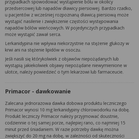
przypadkach spowodować wystąpienie bólu w okolicy
przedsercowej lub napadów dławicy piersiowej. Bardzo rzadko,
u pacjentów z wcześniej rozpoznaną dławicą piersiową może
wystąpić nasilenie i zwiększenie częstości występowania
napadów bólów wieńcowych. W pojedynczych przypadkach
może wystąpić zawał serca.
Lerkanidypina nie wpływa niekorzystnie na stężenie glukozy w
krwi ani na stężenie lipidów w osoczu.
Jeśli nasili się którykolwiek z objawów niepożądanych lub
wystąpią jakiekolwiek objawy niepożądane niewymienione w
ulotce, należy powiedzieć o tym lekarzowi lub farmaceucie.
Primacor - dawkowanie
Zalecana jednorazowa dawka dobowa produktu leczniczego
Primacor wynosi 10 mg lerkanidypiny chlorowodorku na dobę.
Produkt leczniczy Primacor należy przyjmować doustnie,
codziennie o tej samej porze, najlepiej rano, co najmniej 15
minut przed śniadaniem. W razie potrzeby dawkę można
zwiększyć do 20 mg na dobę, w zależności od skuteczności