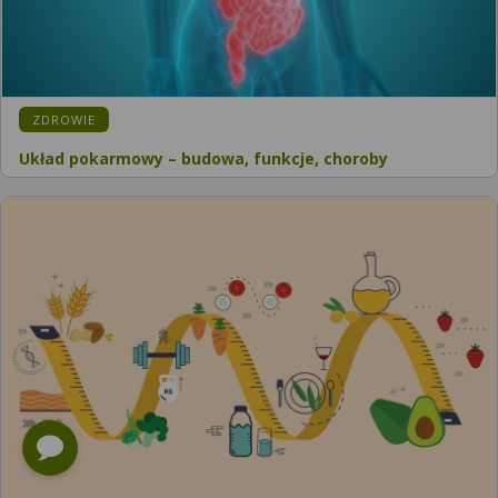
KATEGORIA:
ZDROWIE
Układ pokarmowy – budowa, funkcje, choroby