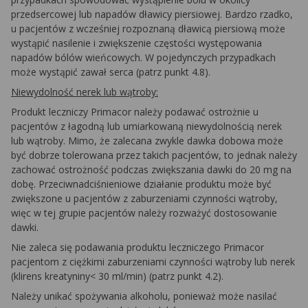
przedsercowej lub napadów dławicy piersiowej. Bardzo rzadko,
u pacjentów z wcześniej rozpoznaną dławicą piersiową może
wystąpić nasilenie i zwiększenie częstości występowania
napadów bólów wieńcowych. W pojedynczych przypadkach
może wystąpić zawał serca (patrz punkt 4.8).
Niewydolność nerek lub wątroby:
Produkt leczniczy Primacor należy podawać ostrożnie u
pacjentów z łagodną lub umiarkowaną niewydolnością nerek
lub wątroby. Mimo, że zalecana zwykle dawka dobowa może
być dobrze tolerowana przez takich pacjentów, to jednak należy
zachować ostrożność podczas zwiększania dawki do 20 mg na
dobę. Przeciwnadciśnieniowe działanie produktu może być
zwiększone u pacjentów z zaburzeniami czynności wątroby,
więc w tej grupie pacjentów należy rozważyć dostosowanie
dawki.
Nie zaleca się podawania produktu leczniczego Primacor
pacjentom z ciężkimi zaburzeniami czynności wątroby lub nerek
(klirens kreatyniny< 30 ml/min) (patrz punkt 4.2).
Należy unikać spożywania alkoholu, ponieważ może nasilać