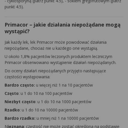
- cyklosporyną (patrz punkt 4.5), - sokiem grejpfrutowym (patrz
punkt 4.5).
Primacor – jakie działania niepożądane mogą
wystąpić?
Jak każdy lek, lek Primacor może powodować działania
niepożądane, chociaż nie u każdego one wystąpią.
U około 1,8% pacjentów leczonych produktem leczniczym
Primacor obserwowano wystąpienie działań niepożądanych.
Do oceny działań niepożądanych przyjęto następujące
częstości występowania:
Bardzo często:
u więcej niż 1 na 10 pacjentów
Często
: u 1 do 10 na 100 pacjentów
Niezbyt często
: u 1 do 10 na 1000 pacjentów
Rzadko
: u 1 do 10 na 10000 pacjentów
Bardzo rzadko:
u mniej niż 1 na 10000 pacjentów
N
ieznana
: częstość nie może zostać określona na podstawie