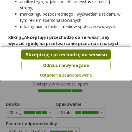
analizy tego, w jaki sposób korzystasz z naszej
strony,
marketingu bezpośredniego i wyświetlania reklam, w
tym reklam spersonalizowanych,
udostępniania funkcji mediów społecznościowych.
Rezerwuj
Kliknij „Akceptuję i przechodzę do serwisu”, aby
wyrazić zgodę na przetwarzanie przez nas i naszych
Primacor
partnerów Twoich danych w powyższych celach.
Akceptuję i przechodzę do serwisu
tabletki powlekane
|
20 mg
| 60 tabl.
Pamiętaj, że wyrażenie zgody jest dobrowolne, a wyrażoną
lek na receptę
zgodę możesz w każdej chwili cofnąć, możesz też wycofać
Odrzuć niewymagane
Cena zależna od apteki
zgodę na przetwarzanie Twoich danych tylko w niektórych
Ustawienia zaawansowane
celach. Jeżeli chcesz dowiedzieć się więcej lub chcesz
przeprowadzić konfigurację szczegółową, to możesz tego
Dostępny w większości aptek
dokonać za pomocą „Ustawień zaawansowanych”.
Więcej informacji na temat wykorzystywania narzędzi
zewnętrznych w naszym serwisie znajdziesz w
Regulaminie
Dawka
Opakowanie
Serwisu
.
20 mg
60 tabl.
Podmiot odpowiedzialny
BERLIN-CHEMIE AG