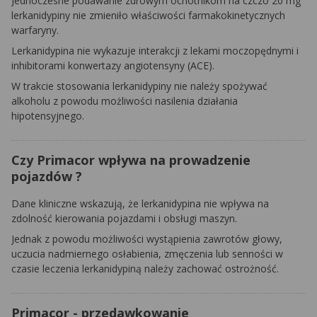
Jednoczesne podawanie zdrowym ochotnikom na czczo 20 mg
lerkanidypiny nie zmieniło właściwości farmakokinetycznych
warfaryny.
Lerkanidypina nie wykazuje interakcji z lekami moczopędnymi i
inhibitorami konwertazy angiotensyny (ACE).
W trakcie stosowania lerkanidypiny nie należy spożywać
alkoholu z powodu możliwości nasilenia działania
hipotensyjnego.
Czy Primacor wpływa na prowadzenie
pojazdów ?
Dane kliniczne wskazują, że lerkanidypina nie wpływa na
zdolność kierowania pojazdami i obsługi maszyn.
Jednak z powodu możliwości wystąpienia zawrotów głowy,
uczucia nadmiernego osłabienia, zmęczenia lub senności w
czasie leczenia lerkanidypiną należy zachować ostrożność.
Primacor - przedawkowanie