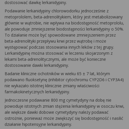
dostosować dawkę lerkanidypiny.
Podawanie lerkanidypiny chlorowodorku jednocześnie z
metoprololem, beta-adrenolitykiem, który jest metabolizowany
głównie w wątrobie, nie wpływa na biodostępność metoprololu,
ale powoduje zmniejszenie biodostępności lerkanidypiny o 50%.
To działanie może być spowodowane zmniejszeniem przez
beta-adrenolityki przepływu krwi przez wątrobę i może
występować podczas stosowania innych leków z tej grupy.
Lerkanidypinę można stosować w leczeniu skojarzonym z
lekami beta-adrenolitycznymi, ale może być konieczne
dostosowanie dawki lerkanidypiny.
Badanie kliniczne ochotników w wieku 65 ± 7 lat, którym
podawano fluoksetynę (inhibitor cytochromu CYP2D6 i CYP3A4)
nie wykazało istotnej klinicznie zmiany właściwości
farmakokinetycznych lerkanidypiny.
Jednoczesne podawanie 800 mg cymetydyny na dobę nie
powoduje istotnych zmian stężenia lerkanidypiny w osoczu krwi,
ale większe dawki dobowe cymetydyny należy podawać
ostrożnie, ponieważ może zwiększyć się biodostępność i nasilić
działanie hipotensyjne lerkanidypiny.