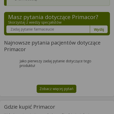
Masz pytania dotyczące
Primacor
?
Skorzystaj z wiedzy specjalistów
Szukaj w poradnikach o zdrowiu
Wyślij
Najnowsze pytania pacjentów dotyczące
Primacor
Jako pierwszy zadaj pytanie dotyczące tego
produktu!
Zobacz więcej pytań
na temat
Primacor
Gdzie kupić Primacor