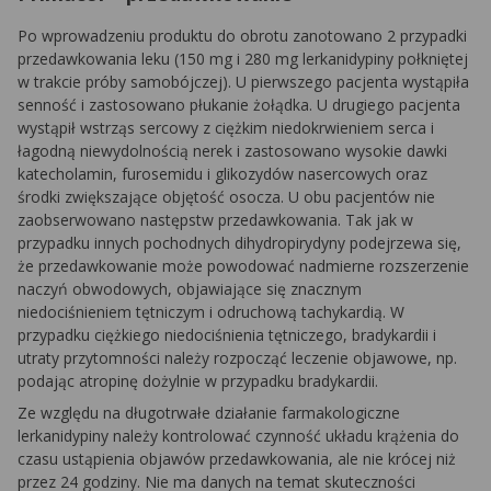
Po wprowadzeniu produktu do obrotu zanotowano 2 przypadki
przedawkowania leku (150 mg i 280 mg lerkanidypiny połkniętej
w trakcie próby samobójczej). U pierwszego pacjenta wystąpiła
senność i zastosowano płukanie żołądka. U drugiego pacjenta
wystąpił wstrząs sercowy z ciężkim niedokrwieniem serca i
łagodną niewydolnością nerek i zastosowano wysokie dawki
katecholamin, furosemidu i glikozydów nasercowych oraz
środki zwiększające objętość osocza. U obu pacjentów nie
zaobserwowano następstw przedawkowania. Tak jak w
przypadku innych pochodnych dihydropirydyny podejrzewa się,
że przedawkowanie może powodować nadmierne rozszerzenie
naczyń obwodowych, objawiające się znacznym
niedociśnieniem tętniczym i odruchową tachykardią. W
przypadku ciężkiego niedociśnienia tętniczego, bradykardii i
utraty przytomności należy rozpocząć leczenie objawowe, np.
podając atropinę dożylnie w przypadku bradykardii.
Ze względu na długotrwałe działanie farmakologiczne
lerkanidypiny należy kontrolować czynność układu krążenia do
czasu ustąpienia objawów przedawkowania, ale nie krócej niż
przez 24 godziny. Nie ma danych na temat skuteczności