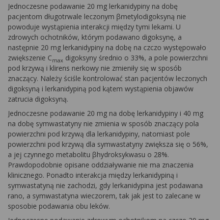
Jednoczesne podawanie 20 mg lerkanidypiny na dobę
pacjentom długotrwale leczonym βmetylodigoksyną nie
powoduje wystąpienia interakcji między tymi lekami. U
zdrowych ochotników, którym podawano digoksynę, a
następnie 20 mg lerkanidypiny na dobę na czczo występowało
zwiększenie C
digoksyny średnio o 33%, a pole powierzchni
max
pod krzywą i klirens nerkowy nie zmieniły się w sposób
znaczący. Należy ściśle kontrolować stan pacjentów leczonych
digoksyną i lerkanidypiną pod kątem wystąpienia objawów
zatrucia digoksyną.
Jednoczesne podawanie 20 mg na dobę lerkanidypiny i 40 mg
na dobę symwastatyny nie zmienia w sposób znaczący pola
powierzchni pod krzywą dla lerkanidypiny, natomiast pole
powierzchni pod krzywą dla symwastatyny zwiększa się o 56%,
a jej czynnego metabolitu βhydroksykwasu o 28%.
Prawdopodobnie opisane oddziaływanie nie ma znaczenia
klinicznego. Ponadto interakcja między lerkanidypiną i
symwastatyną nie zachodzi, gdy lerkanidypina jest podawana
rano, a symwastatyna wieczorem, tak jak jest to zalecane w
sposobie podawania obu leków.