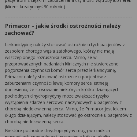
pacjentom z ciężkimi zaburzeniami czynności wątroby lub nerek
(klirens kreatyniny< 30 ml/min).
Primacor – jakie środki ostrożności należy
zachować?
Lerkanidypinę należy stosować ostrożnie u tych pacjentów z
zespołem chorego węzła zatokowego, którzy nie mają
wszczepionego rozrusznika serca. Mimo, że w
przeprowadzonych badaniach klinicznych nie stwierdzono
pogorszenia czynności komór serca przez lerkanidypinę,
Primacor należy stosować ostrożnie u pacjentów z
zaburzeniami czynności lewej komory serca. Istnieją
doniesienia, że stosowanie niektórych krótko działających
pochodnych dihydropirydyny może zwiększać ryzyko
wystąpienia zdarzeń sercowo-naczyniowych u pacjentów z
chorobą niedokrwienną serca. Mimo, że Primacor jest lekiem
długo działającym, należy stosować go ostrożnie u pacjentów z
chorobą niedokrwienną serca.
Niektóre pochodne dihydropirydyny mogą w rzadkich
przypadkach spowodować wystąpienie bólu w okolicy