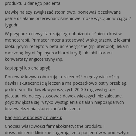
produktu u danego pacjenta.
Dawkę należy zwiększać stopniowo, ponieważ oczekiwane
pełne działanie przeciwnadciśnieniowe może wystąpić w ciągu 2
tygodni.
W przypadku niewystarczającego obniżenia ciśnienia krwi w
monoterapii, Primacor można stosować w skojarzeniu z lekami
blokującymi receptory beta-adrenergiczne (np. atenolol), lekami
moczopędnymi (np. hydrochlorotiazyd) lub inhibitorami
konwertazy angiotensyny (np.
kaptopryl lub enalapryl).
Ponieważ krzywa obrazująca zależność między wielkością
dawki i skutecznością leczenia ma początkowo ostry przebieg,
po którym dla dawek wynoszących 20-30 mg występuje
plateau
, nie należy stosować dawek większych niż zalecane,
gdyż zwiększa się ryzyko wystąpienia działań niepożądanych
bez zwiększenia skuteczności leczenia.
Pacjenci w podeszłym wieku:
Chociaż właściwości farmakokinetyczne produktu i
doświadczenie kliniczne sugerują, że u pacjentów w podeszłym