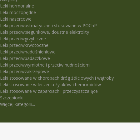
Leki hormonalne
Leki moczopędne
Leki nasercowe
Leki przeciwastmatyczne i stosowane w POChP
Leki przeciwbiegunkowe, doustne elektrolity
Leki przeciwgrzybiczne
Leki przeciwkrwotoczne
Leki przeciwnadciśnieniowe
Leki przeciwpadaczkowe
Leki przeciwwymiotne i przeciw nudnościom
Leki przeciwzakrzepowe
Leki stosowane w chorobach dróg żółciowych i wątroby
Leki stosowane w leczeniu żylaków i hemoroidów
Leki stosowane w zaparciach i przeczyszczające
Szczepionki
Więcej kategorii...
LEKI TRUDNO DOSTĘPNE