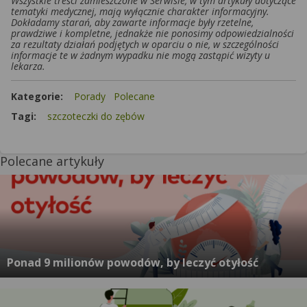
Wszystkie treści zamieszczone w Serwisie, w tym artykuły dotyczące
tematyki medycznej, mają wyłącznie charakter informacyjny.
Dokładamy starań, aby zawarte informacje były rzetelne,
prawdziwe i kompletne, jednakże nie ponosimy odpowiedzialności
za rezultaty działań podjętych w oparciu o nie, w szczególności
informacje te w żadnym wypadku nie mogą zastąpić wizyty u
lekarza.
Kategorie:
Porady
Polecane
Tagi:
szczoteczki do zębów
Polecane artykuły
Ponad 9 milionów powodów, by leczyć otyłość