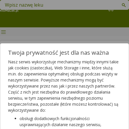
Znajdź lek w swojej okolicy
Koszyk
Ranking 3 najlepszych
Twoja prywatność jest dla nas ważna
szczoteczek sonicznych
Nasz serwis wykorzystuje mechanizmy między innymi takie
jak cookies (ciasteczka), Web Storage i inne, które służą
Artykuł sponsorowany
m.in. do zapewnienia optymalnej obsługi podczas wizyty w
2021-10-08 15:16
2023-12-06 11:23
Publikacja:
Aktualizacja:
naszym serwisie. Powyższe mechanizmy mogą być
wykorzystywane przez nas jak i przez naszych partnerów.
Artykuł rekomendowany przez:
Część z nich jest niezbędna do prawidłowego działania
magister farmacji Bartłomiej Łuczyński
serwisu, w tym zapewnienia niezbędnego poziomu
Dla wielu osób manualne szczoteczki do zębów nie są
bezpieczeństwa, pozostałe (które możesz kontrolować) są
wystarczające, aby skutecznie zadbać o higienę jamy ustnej.
wykorzystywane do:
Dlatego też coraz więcej z nich decyduje się na stosowanie
obsługi dodatkowych funkcjonalności
szczoteczek elektrycznych, które pozwalają na dokładne i
usprawniających działanie naszego serwisu,
bezpieczne mycie zębów. Coraz większym powodzeniem cieszy