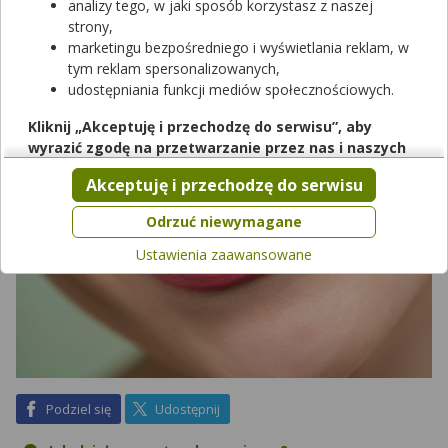
analizy tego, w jaki sposób korzystasz z naszej
się jednak jeszcze inny rodzaj szczoteczek, a są nim szczoteczki
strony,
soniczne. W tym artykule przedstawimy ranking 3 najlepszych
marketingu bezpośredniego i wyświetlania reklam, w
szczoteczek sonicznych, w różnym przedziale cenowym.
tym reklam spersonalizowanych,
udostępniania funkcji mediów społecznościowych.
Kliknij „Akceptuję i przechodzę do serwisu”, aby
wyrazić zgodę na przetwarzanie przez nas i naszych
partnerów Twoich danych w powyższych celach.
Akceptuję i przechodzę do serwisu
Pamiętaj, że wyrażenie zgody jest dobrowolne, a wyrażoną
zgodę możesz w każdej chwili cofnąć, możesz też wycofać
Odrzuć niewymagane
zgodę na przetwarzanie Twoich danych tylko w niektórych
Ustawienia zaawansowane
celach. Jeżeli chcesz dowiedzieć się więcej lub chcesz
przeprowadzić konfigurację szczegółową, to możesz tego
dokonać za pomocą „Ustawień zaawansowanych”.
Więcej informacji na temat wykorzystywania narzędzi
zewnętrznych w naszym serwisie znajdziesz w
Regulaminie
Serwisu
.
na Facebook
na X
Podziel się
Udostępnij