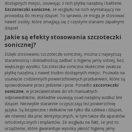
dostępnych miejsc, usuwając z nich płytkę nazębną i bakterie.
Szczoteczki soniczne
, ze względu na ruch wymiatający nie
prowadzą do recesji dziąseł. To sprawia, że mogą je stosować
nawet osoby, które zmagają się z częstymi stanami zapalnymi
dziąseł.
Jakie są efekty stosowania szczoteczki
sonicznej?
Dzięki stosowaniu szczoteczki sonicznej, można z najwyższą
starannością i dokładnością zadbać o higienę jamy ustnej, bez
większego wysiłku. Szczoteczka soniczna skutecznie zwalcza
płytkę nazębną z nawet trudno dostępnych miejsc. Pozwala na
usunięcie codziennych powierzchownych przebarwień, które są
spowodowane przez jedzenie i picie. Ponadto
szczoteczki
soniczne
, w przeciwieństwie do ich manualnych
odpowiedników, dokładnie usuwają osad nazębny wzdłuż linii
dziąseł. Niezwykle starannie oczyszczają też powierzchnię
języka. Są bezpieczne i delikatne nie tylko dla szkliwa i dziąseł,
ale również dla prac dentystycznych, w tym także dla aparatów
ortodontycznych i implantów. Ze względu na fakt, że jest to
urządzenie, które gwarantuje wysoką jakość higienę jamy