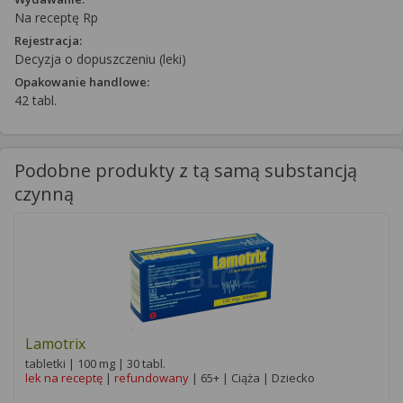
Na receptę Rp
Rejestracja:
Decyzja o dopuszczeniu (leki)
Opakowanie handlowe:
42 tabl.
Podobne produkty z tą samą substancją
czynną
Lamotrix
tabletki | 100 mg | 30 tabl.
lek na receptę
|
refundowany
| 65+ | Ciąża | Dziecko