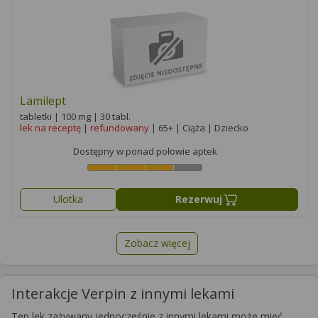
Lamilept
tabletki | 100 mg | 30 tabl.
lek na receptę
|
refundowany
| 65+ | Ciąża | Dziecko
Dostępny w ponad połowie aptek
Ulotka
Rezerwuj
Zobacz więcej
Interakcje Verpin z innymi lekami
Ten lek zażywany jednocześnie z innymi lekami może mieć