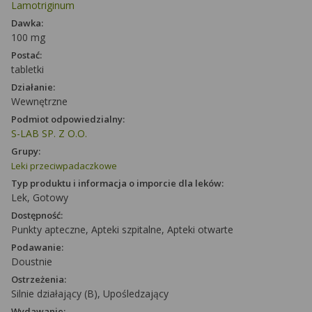
Lamotriginum
Dawka:
100 mg
Postać:
tabletki
Działanie:
Wewnętrzne
Podmiot odpowiedzialny:
S-LAB SP. Z O.O.
Grupy:
Leki przeciwpadaczkowe
Typ produktu i informacja o imporcie dla leków:
Lek, Gotowy
Dostępność:
Punkty apteczne, Apteki szpitalne, Apteki otwarte
Podawanie:
Doustnie
Ostrzeżenia:
Silnie działający (B), Upośledzający
Wydawanie: