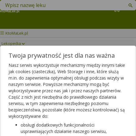
Znajdź lek w swojej okolicy
Koszyk
KtoMaLek.pl
Lekopedia
Twoja prywatność jest dla nas ważna
VERPIN
Drukuj/Zapisz
Nasz serwis wykorzystuje mechanizmy między innymi takie
jak cookies (ciasteczka), Web Storage i inne, które służą
m.in. do zapewnienia optymalnej obsługi podczas wizyty w
naszym serwisie. Powyższe mechanizmy mogą być
wykorzystywane przez nas jak i przez naszych partnerów.
Część z nich jest niezbędna do prawidłowego działania
serwisu, w tym zapewnienia niezbędnego poziomu
bezpieczeństwa, pozostałe (które możesz kontrolować) są
wykorzystywane do:
obsługi dodatkowych funkcjonalności
usprawniających działanie naszego serwisu,
Verpin