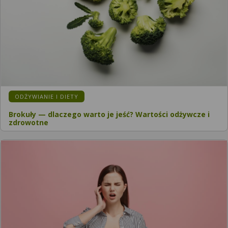
KATEGORIA:
ODŻYWIANIE I DIETY
Brokuły — dlaczego warto je jeść? Wartości odżywcze i
zdrowotne