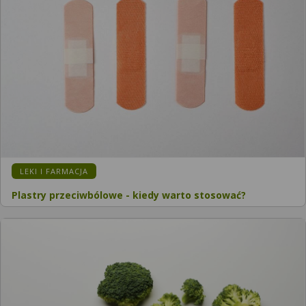
KATEGORIA:
LEKI I FARMACJA
Plastry przeciwbólowe - kiedy warto stosować?