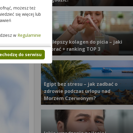
cofnąć, możesz też
edzieć się więcej lub
tawień
jdziesz w
Regulaminie
Najlepszy kolagen do picia – jaki
wybrać + ranking TOP 3
zechodzę do serwisu
Egipt bez stresu – jak zadbać o
zdrowie podczas urlopu nad
Morzem Czerwonym?