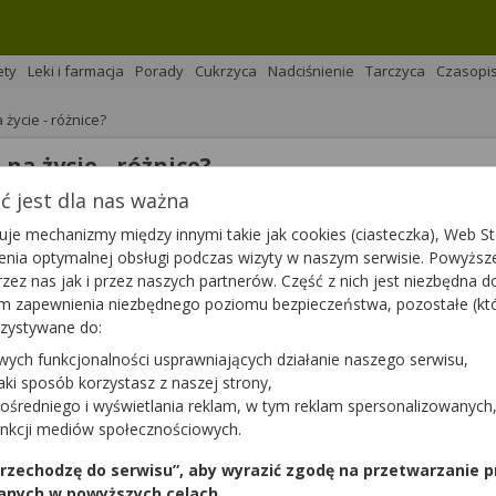
ety
Leki i farmacja
Porady
Cukrzyca
Nadciśnienie
Tarczyca
Czasopi
życie - różnice?
na życie - różnice?
 jest dla nas ważna
je mechanizmy między innymi takie jak cookies (ciasteczka), Web Sto
na 
Podziel się
ienia optymalnej obsługi podczas wizyty w naszym serwisie. Powyż
zez nas jak i przez naszych partnerów. Część z nich jest niezbędna 
tym zapewnienia niezbędnego poziomu bezpieczeństwa, pozostałe (k
rzystywane do:
wych funkcjonalności usprawniających działanie naszego serwisu,
jaki sposób korzystasz z naszej strony,
m poziomie, ponieważ życie pełne jest nieoczekiwanych sytu
ośredniego i wyświetlania reklam, w tym reklam spersonalizowanych
pienie odpowiednich ubezpieczeń, które zaoferują nam po
unkcji mediów społecznościowych.
tawowe rodzaje polis, a mianowicie ubezpieczenie na życie
posiadanie obu jest korzystne. Należy zaznajomić się z ich c
 przechodzę do serwisu”, aby wyrazić zgodę na przetwarzanie p
zym potrzebom.
anych w powyższych celach.