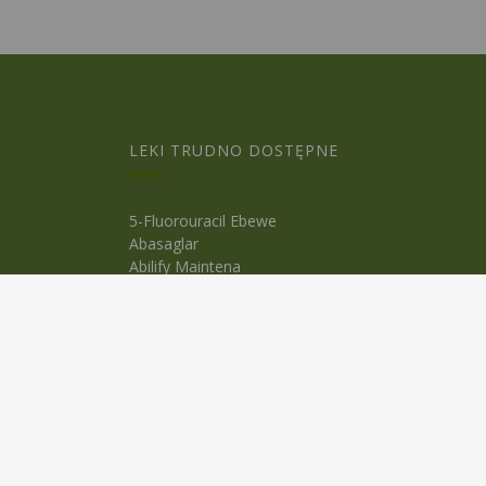
LEKI TRUDNO DOSTĘPNE
5-Fluorouracil Ebewe
Abasaglar
Abilify Maintena
Absenor
Activelle
Actrapid Penfill
Angeliq
Anoro Ellipta (Anoro)
Apidra
Apidra Solostar
Aspulmo
Atenza