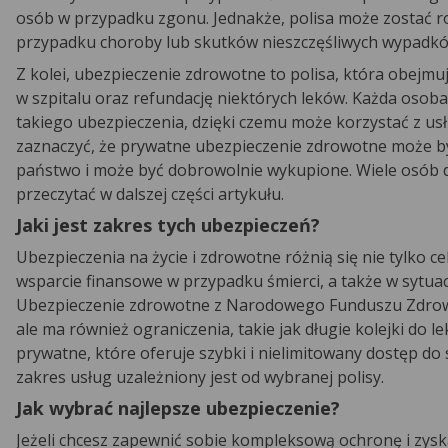
osób w przypadku zgonu. Jednakże, polisa może zostać r
przypadku choroby lub skutków nieszczęśliwych wypadkó
Z kolei, ubezpieczenie zdrowotne to polisa, która obejmu
w szpitalu oraz refundację niektórych leków. Każda osoba
takiego ubezpieczenia, dzięki czemu może korzystać z 
zaznaczyć, że prywatne ubezpieczenie zdrowotne może 
państwo i może być dobrowolnie wykupione. Wiele osób d
przeczytać w dalszej części artykułu.
Jaki jest zakres tych ubezpieczeń?
Ubezpieczenia na życie i zdrowotne różnią się nie tylko c
wsparcie finansowe w przypadku śmierci, a także w sytua
Ubezpieczenie zdrowotne z Narodowego Funduszu Zdrowi
ale ma również ograniczenia, takie jak długie kolejki do 
prywatne, które oferuje szybki i nielimitowany dostęp do s
zakres usług uzależniony jest od wybranej polisy.
Jak wybrać najlepsze ubezpieczenie?
Jeżeli chcesz zapewnić sobie kompleksową ochronę i zy