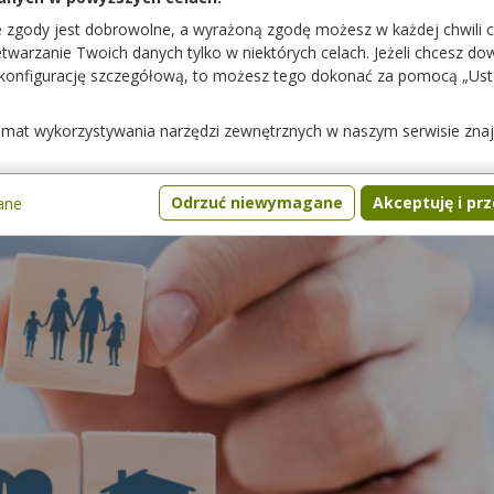
e zgody jest dobrowolne, a wyrażoną zgodę możesz w każdej chwili 
warzanie Twoich danych tylko w niektórych celach. Jeżeli chcesz dowi
 konfigurację szczegółową, to możesz tego dokonać za pomocą „Us
temat wykorzystywania narzędzi zewnętrznych w naszym serwisie zna
Odrzuć niewymagane
Akceptuję i pr
ane