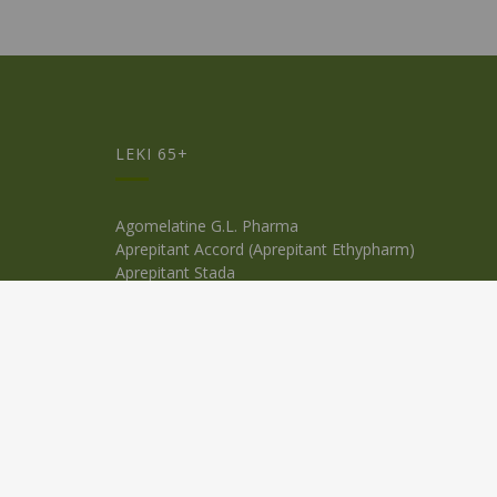
LEKI 65+
Agomelatine G.L. Pharma
Aprepitant Accord (Aprepitant Ethypharm)
Aprepitant Stada
AuroDulox
Clopamid Vp
Gensulin M50 (50/50)
Karbicombi
Ketilept Retard
Polpix SR
Posaconazole Teva
Rivaroxaban Olpha
Setinin