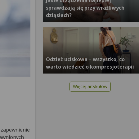
Jakie urządzenia najlepiej
sprawdzają się przy wrażliwych
dziąsłach?
Odzież uciskowa – wszystko, co
warto wiedzieć o kompresjoterapii
Więcej artykułów
t zapewnienie
rawnionych