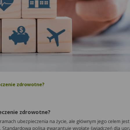
ieczenie zdrowotne?
ieczenie zdrowotne?
w ramach ubezpieczenia na życie, ale głównym jego celem jes
o. Standardowa polisa gwarantuje wypłatę świadczeń dla up