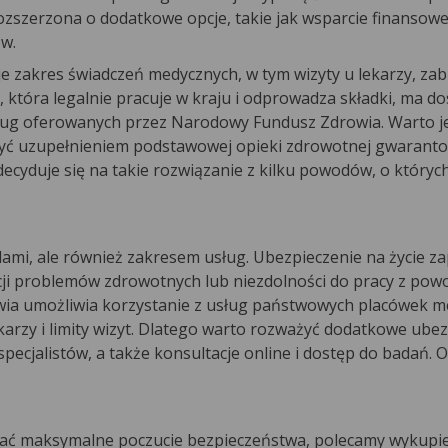
ozszerzona o dodatkowe opcje, takie jak wsparcie finansow
w.
je zakres świadczeń medycznych, w tym wizyty u lekarzy, zab
, która legalnie pracuje w kraju i odprowadza składki, ma d
usług oferowanych przez Narodowy Fundusz Zdrowia. Warto 
być uzupełnieniem podstawowej opieki zdrowotnej gwarant
ecyduje się na takie rozwiązanie z kilku powodów, o który
elami, ale również zakresem usług. Ubezpieczenie na życie z
cji problemów zdrowotnych lub niezdolności do pracy z pow
a umożliwia korzystanie z usług państwowych placówek m
lekarzy i limity wizyt. Dlatego warto rozważyć dodatkowe ube
pecjalistów, a także konsultacje online i dostęp do badań. O
skać maksymalne poczucie bezpieczeństwa, polecamy wykupi