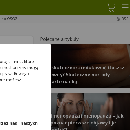
Koszyk
smo OSOZ
RSS
Polecane artykuły
rage i inne, które
Facebook
na X
Udostępnij
Jak skutecznie zredukować tłuszcz
sze mechanizmy mogą
do prawidłowego
trzewny? Skuteczne metody
tóre możesz
poparte nauką
acji, które
,
moc w
 i
Perimenopauza i menopauza – jak
echami oraz
rozpoznać pierwsze objawy i je
rzez nas i naszych
złagodzić?