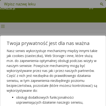
Znajdź lek w swojej okolicy
Koszyk
jak działa paracetamol
Twoja prywatność jest dla nas ważna
Nasz serwis wykorzystuje mechanizmy między innymi takie
jak cookies (ciasteczka), Web Storage i inne, które służą
m.in. do zapewnienia optymalnej obsługi podczas wizyty w
naszym serwisie. Powyższe mechanizmy mogą być
wykorzystywane przez nas jak i przez naszych partnerów.
Paracetamol – działanie, zastosowanie,
Część z nich jest niezbędna do prawidłowego działania
dawkowanie. Jak stosować paracetamol u
serwisu, w tym zapewnienia niezbędnego poziomu
dzieci?
bezpieczeństwa, pozostałe (które możesz kontrolować) są
wykorzystywane do:
obsługi dodatkowych funkcjonalności
usprawniających działanie naszego serwisu,