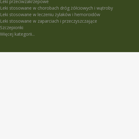
Leki przeciwzakrzepowe
Leki stosowane w chorobach dróg żółciowych i wątroby
Leki stosowane w leczeniu żylaków i hemoroidów
Leki stosowane w zaparciach i przeczyszczające
Szczepionki
Więcej kategorii...
LEKI TRUDNO DOSTĘPNE
5-Fluorouracil Ebewe
Abasaglar
Abilify Maintena
Absenor
Activelle
Actrapid Penfill
Angeliq
Anoro Ellipta (Anoro)
Apidra
Apidra Solostar