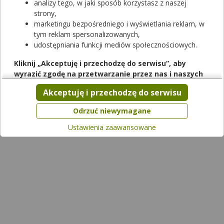
analizy tego, w jaki sposób korzystasz z naszej
strony,
marketingu bezpośredniego i wyświetlania reklam, w
tym reklam spersonalizowanych,
udostępniania funkcji mediów społecznościowych.
Jakie są skutki przedawkowania
paracetamolu?
Kliknij „Akceptuję i przechodzę do serwisu”, aby
wyrazić zgodę na przetwarzanie przez nas i naszych
partnerów Twoich danych w powyższych celach.
Akceptuję i przechodzę do serwisu
Pamiętaj, że wyrażenie zgody jest dobrowolne, a wyrażoną
zgodę możesz w każdej chwili cofnąć, możesz też wycofać
Odrzuć niewymagane
zgodę na przetwarzanie Twoich danych tylko w niektórych
Ustawienia zaawansowane
celach. Jeżeli chcesz dowiedzieć się więcej lub chcesz
przeprowadzić konfigurację szczegółową, to możesz tego
dokonać za pomocą „Ustawień zaawansowanych”.
Więcej informacji na temat wykorzystywania narzędzi
zewnętrznych w naszym serwisie znajdziesz w
Regulaminie
Serwisu
.