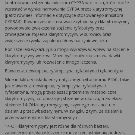
kontrolowania stężenia induktora CYP3A w osoczu, które może
wzrastać w wyniku hamowania CYP3A przez klarytromycynę
(patrz również informacje dotyczące stosowanego inhibitora
CYP3A4). Równoczesne stosowanie ryfabutyny i klarytromycyny
powodowało zwiększenia stężenia ryfabutyny oraz
zmniejszenie stężenia klarytromycyny w surowicy oraz
zwiększenie ryzyka zapalenia błony naczyniowej oka.
Poniższe leki wykazują lub mogą wykazywać wpływ na stężenie
klarytromycyny we krwi. Może być konieczna zmiana dawki
klarytromycyny lub rozważenie innego leczenia.
Efawirenz, newirapina, ryfampicyna, ryfabutyna i ryfapentyna
Silne induktory układu enzymatycznego cytochromu P450, takie
jak efawirenz, newirapina, ryfampicyna, ryfabutyna i
ryfapentyna, mogą przyspieszać przemiany metaboliczne
klarytromycyny, co obniża jej stężenie w osoczu, a zwiększa
stężenie 14-OH-klarytromycycny, czynnego metabolitu o
działaniu przeciwbakteryjnym. W związku z tym, że działanie
przeciwbakteryjne 6-klarytromycyny i
14-OH-klarytromycyny jest różne dla różnych bakterii,
zamierzone działanie lecznicze może ulec osłabieniu podczas