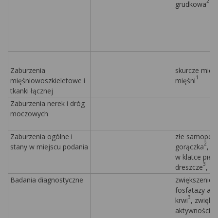
2
grudkowa
Zaburzenia
skurcze mięś
1
mięśniowoszkieletowe i
mięśni
tkanki łącznej
Zaburzenia nerek i dróg
moczowych
Zaburzenia ogólne i
złe samopocz
2
stany w miejscu podania
gorączka
, a
w klatce pier
3
dreszcze
, z
Badania diagnostyczne
zwiększenie 
fosfatazy alk
3
krwi
, zwięks
aktywności