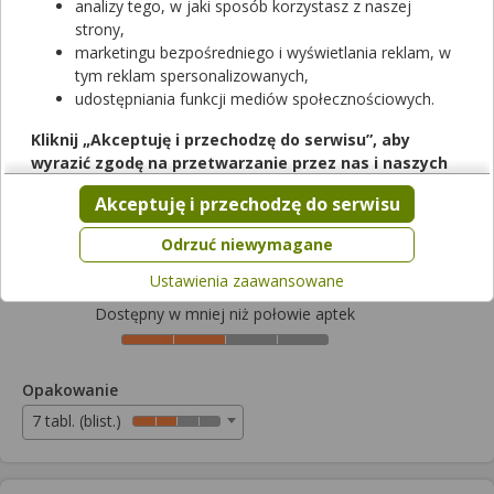
analizy tego, w jaki sposób korzystasz z naszej
strony,
marketingu bezpośredniego i wyświetlania reklam, w
tym reklam spersonalizowanych,
udostępniania funkcji mediów społecznościowych.
Rezerwuj
Kliknij „Akceptuję i przechodzę do serwisu”, aby
wyrazić zgodę na przetwarzanie przez nas i naszych
Fromilid Uno
partnerów Twoich danych w powyższych celach.
Akceptuję i przechodzę do serwisu
tabletki o zmodyfikowanym uwalnianiu
|
500 mg
| 7 tabl.
Pamiętaj, że wyrażenie zgody jest dobrowolne, a wyrażoną
lek na receptę
zgodę możesz w każdej chwili cofnąć, możesz też wycofać
Odrzuć niewymagane
Cena zależna od apteki
zgodę na przetwarzanie Twoich danych tylko w niektórych
Ustawienia zaawansowane
celach. Jeżeli chcesz dowiedzieć się więcej lub chcesz
przeprowadzić konfigurację szczegółową, to możesz tego
Dostępny w mniej niż połowie aptek
dokonać za pomocą „Ustawień zaawansowanych”.
Więcej informacji na temat wykorzystywania narzędzi
zewnętrznych w naszym serwisie znajdziesz w
Regulaminie
Opakowanie
Serwisu
.
7 tabl. (blist.)