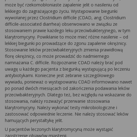
może być rzekomobłoniaste zapalenie jelit o nasileniu od
lekkiego do zagrażającego życiu. Występowanie biegunki
wywołanej przez
Clostridium difficile
(CDAD, ang.
Clostridium
difficile
-associated diarrhea) obserwowano w związku ze
stosowaniem prawie każdego leku przeciwbakteryjnego, w tym
klarytromycyny. Powikłanie to może mieć różne nasilenie – od
lekkiej biegunki po prowadzące do zgonu zapalenie okrężnicy.
Stosowanie leków przeciwbakteryjnych zmienia prawidłową
florę okrężnicy, co może prowadzić do nadmiernego
namnażania
C. difficile.
Rozpoznanie CDAD należy brać pod
uwagę u każdego pacjenta z biegunką występującą po leczeniu
antybiotykami. Konieczne jest zebranie szczegółowego
wywiadu, ponieważ o występowaniu CDAD informowano nawet
po ponad dwóch miesiącach od zakończenia podawania leków
przeciwbakteryjnych. Dlatego też, bez względu na wskazanie do
stosowania, należy rozważyć przerwanie stosowania
klarytromycyny. Należy wykonać testy mikrobiologiczne i
zastosować odpowiednie leczenie. Nie należy stosować leków
hamujących perystaltykę jelit.
U pacjentów leczonych klarytromycyną może wystąpić
zaostrzenie objawów miastenii.