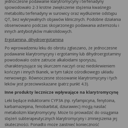
jednoczesne podawanie klarytromycyny i terfenadyny
spowodowało 2-3 krotne zwiększenie stężenia kwaśnego
metabolitu terfenadyny w surowicy oraz wydłużenie odstępu
QT, bez wykrywalnych objawów klinicznych. Podobne działania
obserwowano podczas skojarzonego podawania astemizolu i
innych antybiotyków makrolidowych.
Ergotamina, dihydroergotamina
Po wprowadzeniu leku do obrotu zgłaszano, że jednoczesne
podawanie klarytromycyny i ergotaminy lub dihydroergotaminy
powodowało ostre zatrucie alkaloidami sporyszu,
charakteryzujące się skurczem naczyń oraz niedokrwieniem
kończyn i innych tkanek, w tym także ośrodkowego układu
nerwowego. Równoczesne stosowanie klarytromycyny i tych
leków jest przeciwwskazane (patrz punkt 4.3).
Inne produkty lecznicze wpływające na klarytromycynę
Leki będące induktorami CYP3A (np. ryfampicyna, fenytoina,
karbamazepina, fenobarbital, dziurawiec) mogą nasilać
metabolizm klarytromycyny. Może to prowadzić do osiągania
stężeń subterapeutycznych klarytromycyny i zmniejszenia jej
skuteczności. Ponadto może zaistnieć konieczność