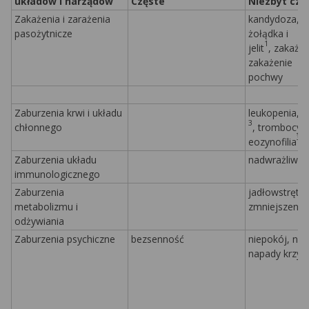
układów i narządów
Częste
Niezbyt czę
Zakażenia i zarażenia
kandydoza, z
pasożytnicze
żołądka i
1
jelit
, zakażen
zakażenie
pochwy
Zaburzenia krwi i układu
leukopenia, 
3
chłonnego
, trombocyt
3
eozynofilia
Zaburzenia układu
nadwrażliwoś
immunologicznego
Zaburzenia
jadłowstręt,
metabolizmu i
zmniejszenie 
odżywiania
Zaburzenia psychiczne
bezsenność
niepokój, ne
napady krzyk