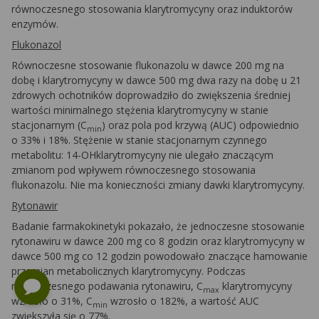
równoczesnego stosowania klarytromycyny oraz induktorów
enzymów.
Flukonazol
Równoczesne stosowanie flukonazolu w dawce 200 mg na
dobę i klarytromycyny w dawce 500 mg dwa razy na dobę u 21
zdrowych ochotników doprowadziło do zwiększenia średniej
wartości minimalnego stężenia klarytromycyny w stanie
stacjonarnym (C
) oraz pola pod krzywą (AUC) odpowiednio
min
o 33% i 18%. Stężenie w stanie stacjonarnym czynnego
metabolitu: 14-OHklarytromycyny nie ulegało znaczącym
zmianom pod wpływem równoczesnego stosowania
flukonazolu. Nie ma konieczności zmiany dawki klarytromycyny.
Rytonawir
Badanie farmakokinetyki pokazało, że jednoczesne stosowanie
rytonawiru w dawce 200 mg co 8 godzin oraz klarytromycyny w
dawce 500 mg co 12 godzin powodowało znaczące hamowanie
przemian metabolicznych klarytromycyny. Podczas
równoczesnego podawania rytonawiru, C
klarytromycyny
max
wzrosło o 31%, C
wzrosło o 182%, a wartość AUC
min
zwiększyła się o 77%.