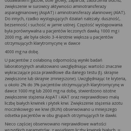
oddawaniem gazów, bóle głowy, zaparcia, zaburzenia słuchu,
zwiększenie w surowicy aktywności aminotransferazy
asparaginianowej (AspAT) i aminotransferazy alaninowej (AlAT).
Do innych, rzadko występujących działań należały: duszność,
bezsenność i suchość w jamie ustnej. Częstość występowania
była porównywalna u pacjentów leczonych dawką 1000 mg i
2000 mg, ale była około 3-4-krotnie większa u pacjentów
otrzymujących klarytromycynę w dawce
4000 mg na dobę.
U pacjentów z osłabioną odpornością wyniki badań
laboratoryjnych analizowano uwzględniając wartości znacznie
wykraczające poza prawidłowe dla danego testu (tj. skrajnie
zwiększone lub skrajnie zmniejszone). Uwzględniając te kryteria,
u około 2% do 3% pacjentów otrzymujących klarytromycynę w
dawce 1000 mg lub 2000 mg na dobę, stwierdzono istotne
zwiększenie stężenia AspAT i AlAT oraz nieprawidłowo małą
liczbę białych krwinek i płytek krwi. Zwiększenie stężenia azotu
mocznikowego we krwi (BUN) obserwowano u mniejszego
odsetka pacjentów w obu grupach otrzymujących te dawki.
Nieco częściej obserwowano nieprawidłowe wartości
wszystkich parametrów, z wyjątkiem liczby krwinek białych, u