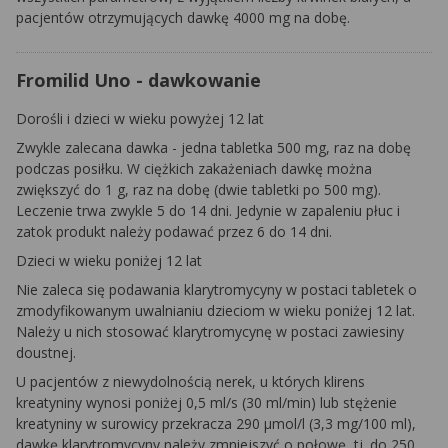
pacjentów otrzymujących dawkę 4000 mg na dobę.
Fromilid Uno - dawkowanie
Dorośli i dzieci w wieku powyżej 12 lat
Zwykle zalecana dawka - jedna tabletka 500 mg, raz na dobę
podczas posiłku. W ciężkich zakażeniach dawkę można
zwiększyć do 1 g, raz na dobę (dwie tabletki po 500 mg).
Leczenie trwa zwykle 5 do 14 dni. Jedynie w zapaleniu płuc i
zatok produkt należy podawać przez 6 do 14 dni.
Dzieci w wieku poniżej 12 lat
Nie zaleca się podawania klarytromycyny w postaci tabletek o
zmodyfikowanym uwalnianiu dzieciom w wieku poniżej 12 lat.
Należy u nich stosować klarytromycynę w postaci zawiesiny
doustnej.
U pacjentów z
niewydolnością nerek,
u których klirens
kreatyniny wynosi poniżej 0,5 ml/s (30 ml/min) lub stężenie
kreatyniny w surowicy przekracza 290 µmol/l (3,3 mg/100 ml),
dawkę klarytromycyny należy zmniejszyć o połowę, tj. do 250