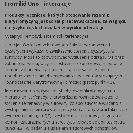
Fromilid Uno - interakcje
Produkty lecznicze, których stosowanie razem z
klarytromycyną jest ściśle przeciwwskazane, ze względu
na ryzyko ciężkich działań w wyniku interakcji
Cyzapryd, pimozyd, astemizol i terfenadyna
U pacjentów leczonych równocześnie klarytromycyną i
cyzaprydem wykazano zwiększenie stężenia cyzaprydu w
surowicy. Może to spowodować wydłużenie odstępu QT oraz
zaburzenia rytmu, w tym częstoskurcz komorowy, migotanie
komór i zaburzenia rytmu serca typu
torsade de pointes
.
Podobne zaburzenia obserwowano u pacjentów stosujących
równocześnie klarytromycynę i pimozyd (patrz punkt 4.3).
Informowano o wpływie antybiotyków makrolidowych na
metabolizm terfenadyny. Stwierdzano również zwiększenie
stężenia terfenadyny w surowicy, co sporadycznie wiązano z
wystąpieniem niemiarowości pracy serca z objawami takimi, jak
wydłużenie odstępu QT, częstoskurcz komorowy, migotanie
komór i zaburzenia rytmu serca typu
torsade de pointes
(patrz
punkt 4.3). W badaniu z udziałem 14 zdrowych ochotników