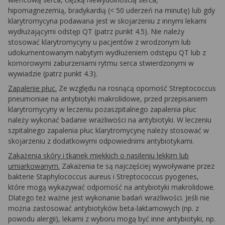
hipomagnezemią, bradykardią (< 50 uderzeń na minutę) lub gdy
klarytromycyna podawana jest w skojarzeniu z innymi lekami
wydłużającymi odstęp QT (patrz punkt 4.5). Nie należy
stosować klarytromycyny u pacjentów z wrodzonym lub
udokumentowanym nabytym wydłużeniem odstępu QT lub z
komorowymi zaburzeniami rytmu serca stwierdzonymi w
wywiadzie (patrz punkt 4.3).
Zapalenie płuc.
Ze względu na rosnącą oporność
Streptococcus
pneumoniae
na antybiotyki makrolidowe, przed przepisaniem
klarytromycyny w leczeniu pozaszpitalnego zapalenia płuc
należy wykonać badanie wrażliwości na antybiotyki. W leczeniu
szpitalnego zapalenia płuc klarytromycynę należy stosować w
skojarzeniu z dodatkowymi odpowiednimi antybiotykami.
Zakażenia skóry i tkanek miękkich o nasileniu lekkim lub
umiarkowanym.
Zakażenia te są najczęściej wywoływane przez
bakterie
Staphylococcus aureus
i
Streptococcus pyogenes
,
które mogą wykazywać odporność na antybiotyki makrolidowe.
Dlatego też ważne jest wykonanie badań wrażliwości. Jeśli nie
można zastosować antybiotyków
beta
-laktamowych (np. z
powodu alergii), lekami z wyboru mogą być inne antybiotyki, np.