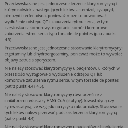
Przeciwwskazane jest jednoczesne leczenie klarytromycyną i
którymkolwiek z następujących leków: astemizol, cyzapryd,
pimozyd i terfenadyna, ponieważ może to powodować
wydłużenie odstępu QT i zaburzenia rytmu serca, w tym
częstoskurcz komorowy, migotanie komór i komorowe
zaburzenia rytmu serca typu
torsade de pointes
(patrz punkt
4.5).
Przeciwwskazane jest jednoczesne stosowanie klarytromycyny i
ergotaminy lub dihydroergotaminy, ponieważ może to wywołać
objawy zatrucia sporyszem.
Nie należy stosować klarytromycyny u pacjentów, u których w
przeszłości występowało wydłużenie odstępu QT lub
komorowe zaburzenia rytmu serca, w tym
torsade de pointes
(patrz punkt 4.4 i 4.5).
Nie należy stosować klarytromycyny równocześnie z
inhibitorami reduktazy HMG-CoA (statyny): lowastatyną czy
symwastatyną, ze względu na ryzyko rabdomiolizy. Stosowanie
tych leków należy przerwać podczas leczenia klarytromycyną
(patrz punkt 4.4).
Nie należy stosować klarytromycyny u pacjentów z hipokaliemią