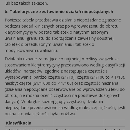
lub bez takich zakażeń.
b.
Tabelaryczne zestawienie działań niepożądanych
Poniższa tabela przedstawia działania niepożądane zgłaszane
podczas badań klinicznych oraz po wprowadzeniu do obrotu
klarytromycyny w postaci tabletek o natychmiastowym
uwalnianiu, granulatu do sporządzania zawiesiny doustnej,
tabletek o przedłużonym uwalnianiu i tabletek o
modyfikowanym uwalnianiu.
Działania uznane za mające co najmniej możliwy związek ze
stosowaniem klarytromycyny przedstawiono według klasyfikacji
układów i narządów, zgodnie z następującą częstością
występowania: bardzo częste (≥1/10), częste (≥1/100 to < 1/10),
niezbyt częste (≥1/1 000 do < 1/100) oraz częstość nieznana
(działania niepożądane obserwowane po wprowadzeniu leku do
obrotu; nie można ocenić częstości na podstawie dostępnych
danych). W obrębie każdej grupy częstości, działania
niepożądane przedstawione są według malejącej ciężkości, jeśli
ocena stopnia ciężkości była możliwa.
Klasyfikacja