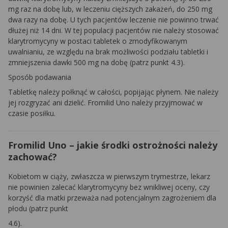
mg raz na dobę lub, w leczeniu cięższych zakażeń, do 250 mg
dwa razy na dobę. U tych pacjentów leczenie nie powinno trwać
dłużej niż 14 dni. W tej populacji pacjentów nie należy stosować
klarytromycyny w postaci tabletek o zmodyfikowanym
uwalnianiu, ze względu na brak możliwości podziału tabletki i
zmniejszenia dawki 500 mg na dobę (patrz punkt 4.3).
Sposób podawania
Tabletkę należy połknąć w całości, popijając płynem. Nie należy
jej rozgryzać ani dzielić. Fromilid Uno należy przyjmować w
czasie posiłku.
Fromilid Uno – jakie środki ostrożności należy
zachować?
Kobietom w ciąży, zwłaszcza w pierwszym trymestrze, lekarz
nie powinien zalecać klarytromycyny bez wnikliwej oceny, czy
korzyść dla matki przeważa nad potencjalnym zagrożeniem dla
płodu (patrz punkt
4.6).