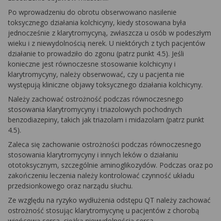
Po wprowadzeniu do obrotu obserwowano nasilenie
toksycznego działania kolchicyny, kiedy stosowana była
jednocześnie z klarytromycyną, zwłaszcza u osób w podeszłym
wieku i z niewydolnością nerek. U niektórych z tych pacjentów
działanie to prowadziło do zgonu (patrz punkt 4.5). Jeśli
konieczne jest równoczesne stosowanie kolchicyny i
klarytromycyny, należy obserwować, czy u pacjenta nie
występują kliniczne objawy toksycznego działania kolchicyny.
Należy zachować ostrożność podczas równoczesnego
stosowania klarytromycyny i triazolowych pochodnych
benzodiazepiny, takich jak triazolam i midazolam (patrz punkt
4.5).
Zaleca się zachowanie ostrożności podczas równoczesnego
stosowania klarytromycyny i innych leków o działaniu
ototoksycznym, szczególnie aminoglikozydów. Podczas oraz po
zakończeniu leczenia należy kontrolować czynność układu
przedsionkowego oraz narządu słuchu.
Ze względu na ryzyko wydłużenia odstępu QT należy zachować
ostrożność stosując klarytromycynę u pacjentów z chorobą
wieńcową serca, ciężką niewydolnością serca,