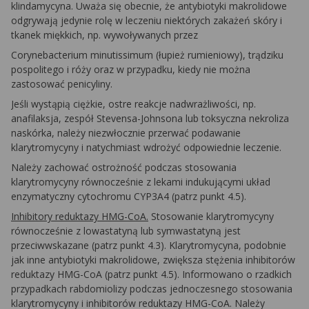
klindamycyna. Uważa się obecnie, że antybiotyki makrolidowe
odgrywają jedynie rolę w leczeniu niektórych zakażeń skóry i
tkanek miękkich, np. wywoływanych przez
Corynebacterium minutissimum
(łupież rumieniowy), trądziku
pospolitego i róży oraz w przypadku, kiedy nie można
zastosować penicyliny.
Jeśli wystąpią ciężkie, ostre reakcje nadwrażliwości, np.
anafilaksja, zespół Stevensa-Johnsona lub toksyczna nekroliza
naskórka, należy niezwłocznie przerwać podawanie
klarytromycyny i natychmiast wdrożyć odpowiednie leczenie.
Należy zachować ostrożność podczas stosowania
klarytromycyny równocześnie z lekami indukującymi układ
enzymatyczny cytochromu CYP3A4 (patrz punkt 4.5).
Inhibitory reduktazy HMG-CoA.
Stosowanie klarytromycyny
równocześnie z lowastatyną lub symwastatyną jest
przeciwwskazane (patrz punkt 4.3). Klarytromycyna, podobnie
jak inne antybiotyki makrolidowe, zwiększa stężenia inhibitorów
reduktazy HMG-CoA (patrz punkt 4.5). Informowano o rzadkich
przypadkach rabdomiolizy podczas jednoczesnego stosowania
klarytromycyny i inhibitorów reduktazy HMG-CoA. Należy