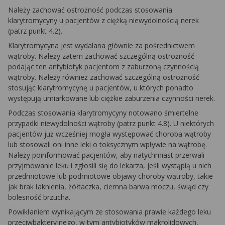
Należy zachować ostrożność podczas stosowania
klarytromycyny u pacjentów z ciężką niewydolnością nerek
(patrz punkt 4.2).
Klarytromycyna jest wydalana głównie za pośrednictwem
wątroby. Należy zatem zachować szczególną ostrożność
podając ten antybiotyk pacjentom z zaburzoną czynnością
wątroby. Należy również zachować szczególną ostrożność
stosując klarytromycynę u pacjentów, u których ponadto
występują umiarkowane lub ciężkie zaburzenia czynności nerek.
Podczas stosowania klarytromycyny notowano śmiertelne
przypadki niewydolności wątroby (patrz punkt 4.8). U niektórych
pacjentów już wcześniej mogła występować choroba wątroby
lub stosowali oni inne leki o toksycznym wpływie na wątrobę.
Należy poinformować pacjentów, aby natychmiast przerwali
przyjmowanie leku i zgłosili się do lekarza, jeśli wystąpią u nich
przedmiotowe lub podmiotowe objawy choroby wątroby, takie
jak brak łaknienia, żółtaczka, ciemna barwa moczu, świąd czy
bolesność brzucha.
Powikłaniem wynikającym ze stosowania prawie każdego leku
przeciwbakteryjnego, w tym antybiotyków makrolidowych,