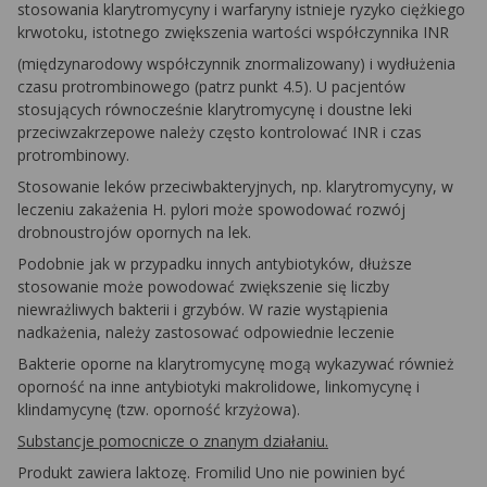
stosowania klarytromycyny i warfaryny istnieje ryzyko ciężkiego
krwotoku, istotnego zwiększenia wartości współczynnika INR
(międzynarodowy współczynnik znormalizowany) i wydłużenia
czasu protrombinowego (patrz punkt 4.5). U pacjentów
stosujących równocześnie klarytromycynę i doustne leki
przeciwzakrzepowe należy często kontrolować INR i czas
protrombinowy.
Stosowanie leków przeciwbakteryjnych, np. klarytromycyny, w
leczeniu zakażenia
H. pylori
może spowodować rozwój
drobnoustrojów opornych na lek.
Podobnie jak w przypadku innych antybiotyków, dłuższe
stosowanie może powodować zwiększenie się liczby
niewrażliwych bakterii i grzybów. W razie wystąpienia
nadkażenia, należy zastosować odpowiednie leczenie
Bakterie oporne na klarytromycynę mogą wykazywać również
oporność na inne antybiotyki makrolidowe, linkomycynę i
klindamycynę (tzw. oporność krzyżowa).
Substancje pomocnicze o znanym działaniu.
Produkt zawiera laktozę. Fromilid Uno nie powinien być