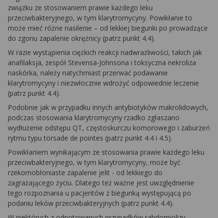
związku ze stosowaniem prawie każdego leku
przeciwbakteryjnego, w tym klarytromycyny. Powikłanie to
może mieć różne nasilenie – od lekkiej biegunki po prowadzące
do zgonu zapalenie okrężnicy (patrz punkt 4.4).
W razie wystąpienia ciężkich reakcji nadwrażliwości, takich jak
anafilaksja, zespół Stevensa-Johnsona i toksyczna nekroliza
naskórka, należy natychmiast przerwać podawanie
klarytromycyny i niezwłocznie wdrożyć odpowiednie leczenie
(patrz punkt 4.4).
Podobnie jak w przypadku innych antybiotyków makrolidowych,
podczas stosowania klarytromycyny rzadko zgłaszano
wydłużenie odstępu QT, częstoskurczu komorowego i zaburzeń
rytmu typu
torsade de pointes
(patrz punkt 4.4 i 4.5).
Powikłaniem wynikającym ze stosowania prawie każdego leku
przeciwbakteryjnego, w tym klarytromycyny, może być
rzekomobłoniaste zapalenie jelit - od lekkiego do
zagrażającego życiu. Dlatego też ważne jest uwzględnienie
tego rozpoznania u pacjentów z biegunką występującą po
podaniu leków przeciwbakteryjnych (patrz punkt 4.4).
W niektórych z odnotowanych przypadków rabdomiolizy,