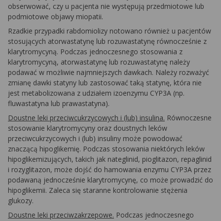
obserwować, czy u pacjenta nie występują przedmiotowe lub
podmiotowe objawy miopatii.
Rzadkie przypadki rabdomiolizy notowano również u pacjentów
stosujących atorwastatynę lub rozuwastatynę równocześnie z
klarytromycyną. Podczas jednoczesnego stosowania z
klarytromycyną, atorwastatynę lub rozuwastatynę należy
podawać w możliwie najmniejszych dawkach. Należy rozważyć
zmianę dawki statyny lub zastosować taką statynę, która nie
jest metabolizowana z udziałem izoenzymu CYP3A (np.
fluwastatyna lub prawastatyna).
Doustne leki przeciwcukrzycowych i (lub) insulina.
Równoczesne
stosowanie klarytromycyny oraz doustnych leków
przeciwcukrzycowych i (lub) insuliny może powodować
znaczącą hipoglikemię. Podczas stosowania niektórych leków
hipoglikemizujących, takich jak nateglinid, pioglitazon, repaglinid
i rozyglitazon, może dojść do hamowania enzymu CYP3A przez
podawaną jednocześnie klarytromycynę, co może prowadzić do
hipoglikemii. Zaleca się staranne kontrolowanie stężenia
glukozy.
Doustne leki przeciwzakrzepowe.
Podczas jednoczesnego