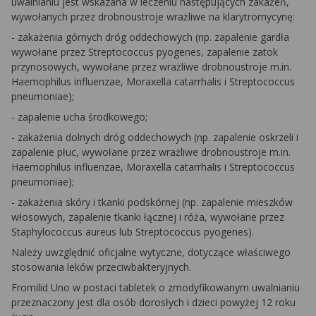
uwalnianiu jest wskazana w leczeniu następujących zakażeń,
wywołanych przez drobnoustroje wrażliwe na klarytromycynę:
- zakażenia górnych dróg oddechowych (np. zapalenie gardła
wywołane przez
Streptococcus pyogenes
, zapalenie zatok
przynosowych, wywołane przez wrażliwe drobnoustroje m.in.
Haemophilus influenzae
,
Moraxella catarrhalis
i
Streptococcus
pneumoniae
);
- zapalenie ucha środkowego;
- zakażenia dolnych dróg oddechowych (np. zapalenie oskrzeli i
zapalenie płuc, wywołane przez wrażliwe drobnoustroje m.in.
Haemophilus influenzae
,
Moraxella catarrhalis
i
Streptococcus
pneumoniae
);
- zakażenia skóry i tkanki podskórnej (np. zapalenie mieszków
włosowych, zapalenie tkanki łącznej i róża, wywołane przez
Staphylococcus aureus
lub
Streptococcus pyogenes)
.
Należy uwzględnić oficjalne wytyczne, dotyczące właściwego
stosowania leków przeciwbakteryjnych.
Fromilid Uno w postaci tabletek o zmodyfikowanym uwalnianiu
przeznaczony jest dla osób dorosłych i dzieci powyżej 12 roku