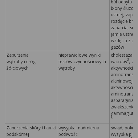
ból odbytu
, 
błony śluzow
ustnej, zapal
rozdęcie brz
zaparcia, su
jamie ustnej,
wzdęcia z o
gazów
3
Zaburzenia
nieprawidłowe wyniki
cholestaza
,
3
wątroby i dróg
testów czynnościowych
wątroby
, zw
żółciowych
wątroby
aktywności
aminotransfe
alaninowej, z
aktywności
aminotransfe
asparaginian
zwiększenie 
gammaglutam
3
Zaburzenia skóry i tkanki
wysypka, nadmierna
świąd, pokrz
podskórnej
potliwość
wysypka pla