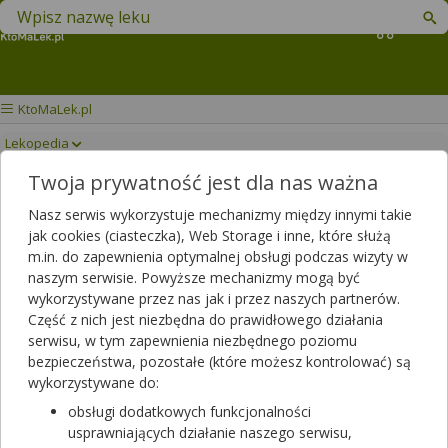
Znajdź lek w swojej okolicy
Koszyk
KtoMaLek.pl
Lekopedia
Twoja prywatność jest dla nas ważna
FROMILID UNO
Drukuj/Zapisz
Nasz serwis wykorzystuje mechanizmy między innymi takie
jak cookies (ciasteczka), Web Storage i inne, które służą
m.in. do zapewnienia optymalnej obsługi podczas wizyty w
naszym serwisie. Powyższe mechanizmy mogą być
wykorzystywane przez nas jak i przez naszych partnerów.
Część z nich jest niezbędna do prawidłowego działania
serwisu, w tym zapewnienia niezbędnego poziomu
bezpieczeństwa, pozostałe (które możesz kontrolować) są
wykorzystywane do:
obsługi dodatkowych funkcjonalności
usprawniających działanie naszego serwisu,