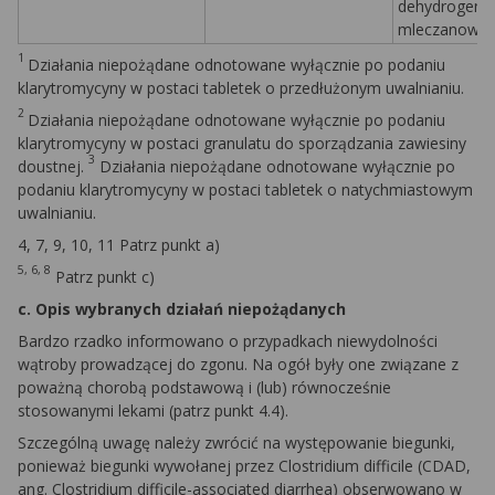
dehydrogena
mleczanowej 
1
Działania niepożądane odnotowane wyłącznie po podaniu
klarytromycyny w postaci tabletek o przedłużonym uwalnianiu.
2
Działania niepożądane odnotowane wyłącznie po podaniu
klarytromycyny w postaci granulatu do sporządzania zawiesiny
3
doustnej.
Działania niepożądane odnotowane wyłącznie po
podaniu klarytromycyny w postaci tabletek o natychmiastowym
uwalnianiu.
4, 7, 9, 10, 11 Patrz punkt a)
5, 6, 8
Patrz punkt c)
c. Opis wybranych działań niepożądanych
Bardzo rzadko informowano o przypadkach niewydolności
wątroby prowadzącej do zgonu. Na ogół były one związane z
poważną chorobą podstawową i (lub) równocześnie
stosowanymi lekami (patrz punkt 4.4).
Szczególną uwagę należy zwrócić na występowanie biegunki,
ponieważ biegunki wywołanej przez
Clostridium difficile
(CDAD,
ang.
Clostridium difficile
-associated diarrhea) obserwowano w