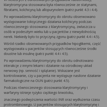
klarytromycyna stosowana była równocześnie ze statynami,
fibratami, kolchicyną lub allopurynolem (patrz punkt 4.3 i 4.4).
Po wprowadzeniu klarytromycyny do obrotu obserwowano
występowanie toksycznego działania kolchicyny podczas
równoczesnego stosowania z klarytromycyną, zwłaszcza u
osób w podeszłym wieku lub u pacjentów z niewydolnością
nerek. Niekiedy było to przyczyną zgonu (patrz punkt 4.4 i 4.5).
Wśród rzadko obserwowanych przypadków hipoglikemii, część
występowała u pacjentów stosujących równocześnie środki
doustne lub insulinę (patrz punkt 4.4 i 4.5).
Po wprowadzeniu klarytromycyny do obrotu odnotowano
interakcje z innymi lekami i działanie na ośrodkowy układ
nerwowy (np. senność i splątanie). Wskazane jest
kontrolowanie, czy u pacjenta nie występuje nasilone działanie
farmakologiczne na OUN (patrz punkt 4.5).
Podczas równoczesnego stosowania klarytromycyny i
warfaryny istnieje ryzyko ciężkiego krwotoku,
znacznego podwyższenia wartości INR oraz wydłużenia czasu
protrombinowego. U pacjentów stosujących klarytromycynę i