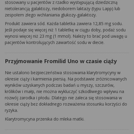
stosowany u pacjentów z rzadko występującą dziedziczną
nietolerancją galaktozy, niedoborem laktazy (typu Lapp) lub
zespołem złego wchłaniania glukozy-galaktozy.
Produkt zawiera sód. Każda tabletka zawiera 12,85 mg sodu.
Jeśli podaje się więcej niż 1 tabletkę w ciągu doby, podaż sodu
wynosi więcej niż 23 mg (1 mmol). Należy to brać pod uwagę u
pacjentów kontrolujących zawartość sodu w diecie.
Przyjmowanie Fromilid Uno w czasie ciąży
Nie ustalono bezpieczeństwa stosowania klarytromycyny w
okresie ciąży i karmienia piersią. Na podstawie zróżnicowanych
wyników uzyskanych podczas badań u myszy, szczurów,
królików i małp, nie można wykluczyć szkodliwego wpływu na
rozwój zarodka i płodu. Dlatego nie zaleca się stosowania w
okresie ciąży bez dokładnego rozważenia stosunku korzyści do
ryzyka.
Klarytromycyna przenika do mleka matki.