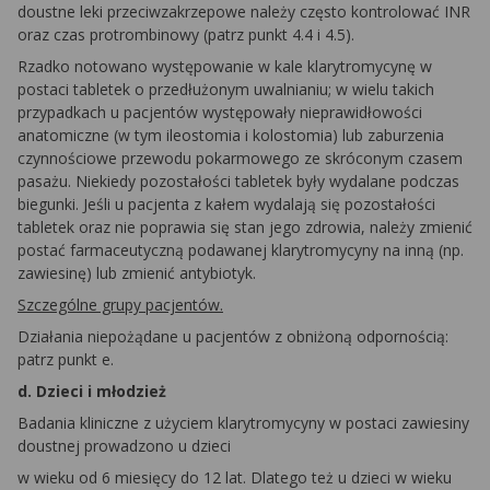
doustne leki przeciwzakrzepowe należy często kontrolować INR
oraz czas protrombinowy (patrz punkt 4.4 i 4.5).
Rzadko notowano występowanie w kale klarytromycynę w
postaci tabletek o przedłużonym uwalnianiu; w wielu takich
przypadkach u pacjentów występowały nieprawidłowości
anatomiczne (w tym ileostomia i kolostomia) lub zaburzenia
czynnościowe przewodu pokarmowego ze skróconym czasem
pasażu. Niekiedy pozostałości tabletek były wydalane podczas
biegunki. Jeśli u pacjenta z kałem wydalają się pozostałości
tabletek oraz nie poprawia się stan jego zdrowia, należy zmienić
postać farmaceutyczną podawanej klarytromycyny na inną (np.
zawiesinę) lub zmienić antybiotyk.
Szczególne grupy pacjentów.
Działania niepożądane u pacjentów z obniżoną odpornością:
patrz punkt e.
d. Dzieci i młodzież
Badania kliniczne z użyciem klarytromycyny w postaci zawiesiny
doustnej prowadzono u dzieci
w wieku od 6 miesięcy do 12 lat. Dlatego też u dzieci w wieku