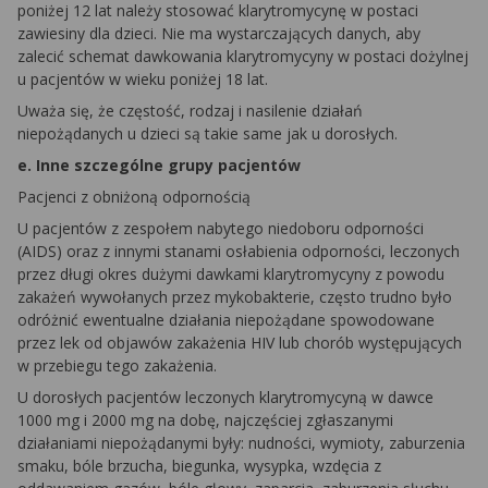
poniżej 12 lat należy stosować klarytromycynę w postaci
zawiesiny dla dzieci. Nie ma wystarczających danych, aby
zalecić schemat dawkowania klarytromycyny w postaci dożylnej
u pacjentów w wieku poniżej 18 lat.
Uważa się, że częstość, rodzaj i nasilenie działań
niepożądanych u dzieci są takie same jak u dorosłych.
e.
Inne szczególne grupy pacjentów
Pacjenci z obniżoną odpornością
U pacjentów z zespołem nabytego niedoboru odporności
(AIDS) oraz z innymi stanami osłabienia odporności, leczonych
przez długi okres dużymi dawkami klarytromycyny z powodu
zakażeń wywołanych przez mykobakterie, często trudno było
odróżnić ewentualne działania niepożądane spowodowane
przez lek od objawów zakażenia HIV lub chorób występujących
w przebiegu tego zakażenia.
U dorosłych pacjentów leczonych klarytromycyną w dawce
1000 mg i 2000 mg na dobę, najczęściej zgłaszanymi
działaniami niepożądanymi były: nudności, wymioty, zaburzenia
smaku, bóle brzucha, biegunka, wysypka, wzdęcia z