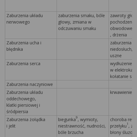
Zaburzenia układu
zaburzenia smaku, bóle
zawroty głow
nerwowego
głowy, zmiana w
pochodzenia
odczuwaniu smaku
obwodowego,
, drżenia
Zaburzenia ucha i
zaburzenia r
błędnika
niedosłuch, 
uszne
Zaburzenia serca
wydłużenie o
w elektrokar
kołatanie ser
Zaburzenia naczyniowe
Zaburzenia układu
krwawienie z
oddechowego,
klatki piersiowej i
śródpiersia
9
Zaburzenia żołądka
biegunka
, wymioty,
choroba refl
1
i jelit
niestrawność, nudności,
przełyku
, za
bóle brzucha
błony śluzow
1