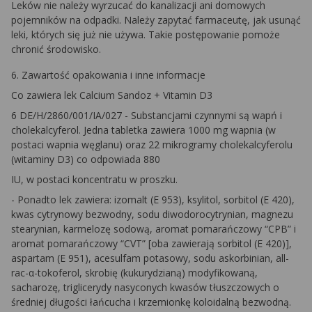
Leków nie należy wyrzucać do kanalizacji ani domowych
pojemników na odpadki. Należy zapytać farmaceutę, jak usunąć
leki, których się już nie używa. Takie postępowanie pomoże
chronić środowisko.
6. Zawartość opakowania i inne informacje
Co zawiera lek Calcium Sandoz + Vitamin D3
6 DE/H/2860/001/IA/027 - Substancjami czynnymi są wapń i
cholekalcyferol. Jedna tabletka zawiera 1000 mg wapnia (w
postaci wapnia węglanu) oraz 22 mikrogramy cholekalcyferolu
(witaminy D3) co odpowiada 880
IU, w postaci koncentratu w proszku.
- Ponadto lek zawiera: izomalt (E 953), ksylitol, sorbitol (E 420),
kwas cytrynowy bezwodny, sodu diwodorocytrynian, magnezu
stearynian, karmelozę sodową, aromat pomarańczowy “CPB” i
aromat pomarańczowy “CVT” [oba zawierają sorbitol (E 420)],
aspartam (E 951), acesulfam potasowy, sodu askorbinian, all-
rac-α-tokoferol, skrobię (kukurydzianą) modyfikowaną,
sacharozę, triglicerydy nasyconych kwasów tłuszczowych o
średniej długości łańcucha i krzemionkę koloidalną bezwodną.