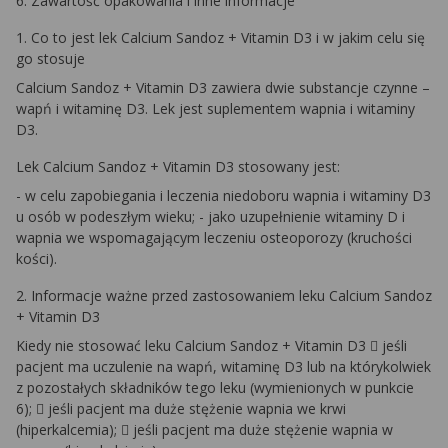
6. Zawartość opakowania i inne informacje
1. Co to jest lek Calcium Sandoz + Vitamin D3 i w jakim celu się
go stosuje
Calcium Sandoz + Vitamin D3 zawiera dwie substancje czynne –
wapń i witaminę D3. Lek jest suplementem wapnia i witaminy
D3.
Lek Calcium Sandoz + Vitamin D3 stosowany jest:
- w celu zapobiegania i leczenia niedoboru wapnia i witaminy D3
u osób w podeszłym wieku; - jako uzupełnienie witaminy D i
wapnia we wspomagającym leczeniu osteoporozy (kruchości
kości).
2. Informacje ważne przed zastosowaniem leku Calcium Sandoz
+ Vitamin D3
Kiedy nie stosować leku Calcium Sandoz + Vitamin D3  jeśli
pacjent ma uczulenie na wapń, witaminę D3 lub na którykolwiek
z pozostałych składników tego leku (wymienionych w punkcie
6);  jeśli pacjent ma duże stężenie wapnia we krwi
(hiperkalcemia);  jeśli pacjent ma duże stężenie wapnia w