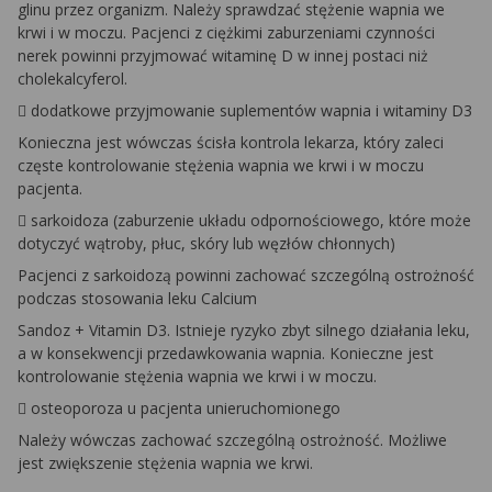
glinu przez organizm. Należy sprawdzać stężenie wapnia we
krwi i w moczu. Pacjenci z ciężkimi zaburzeniami czynności
nerek powinni przyjmować witaminę D w innej postaci niż
cholekalcyferol.
 dodatkowe przyjmowanie suplementów wapnia i witaminy D3
Konieczna jest wówczas ścisła kontrola lekarza, który zaleci
częste kontrolowanie stężenia wapnia we krwi i w moczu
pacjenta.
 sarkoidoza (zaburzenie układu odpornościowego, które może
dotyczyć wątroby, płuc, skóry lub węzłów chłonnych)
Pacjenci z sarkoidozą powinni zachować szczególną ostrożność
podczas stosowania leku Calcium
Sandoz + Vitamin D3. Istnieje ryzyko zbyt silnego działania leku,
a w konsekwencji przedawkowania wapnia. Konieczne jest
kontrolowanie stężenia wapnia we krwi i w moczu.
 osteoporoza u pacjenta unieruchomionego
Należy wówczas zachować szczególną ostrożność. Możliwe
jest zwiększenie stężenia wapnia we krwi.