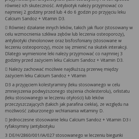
również ich skuteczność. Antybiotyk należy przyjmować co
najmniej 2 godziny przed lub 4 do 6 godzin po przyjęciu leku
Calcium Sandoz + Vitamin D3.
 Również działanie innych leków, takich jak fluor (stosowany w
celu wzmocnienia szkliwa zębów lub leczenia osteoporozy),
antybiotyki chinolonowe oraz bisfosfoniany (stosowane w
leczeniu osteoporozy), może się zmienić na skutek interakcji.
Dlatego wymienione leki należy przyjmować co najmniej 3
godziny przed zażyciem leku Calcium Sandoz + Vitamin D3.
 Należy zachować możliwie najdłuższą przerwę między
zażyciem leku Calcium Sandoz + Vitamin
D3 a przyjęciem kolestyraminy (leku stosowanego w celu
zmniejszenia podwyższonego stężenia cholesterolu), orlistatu
(leku stosowanego w leczeniu otyłości) lub leków
przeczyszczających (takich jak parafina ciekła), ze względu na
możliwość zaburzonego wchłaniania witaminy D.
 Jednoczesne stosowanie leku Calcium Sandoz + Vitamin D3 i
ryfaksyminy (antybiotyku
3 DE/H/2860/001/IA/027 stosowanego w leczeniu biegunki