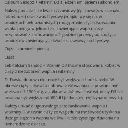
Calcium Sandoz + Vitamin D3 z jedzeniem, piciem i alkoholem
Należy pamiętać, że kwas szczawiowy (np. zawarty w szpinaku i
rabarbarze) oraz kwas fitynowy (znajdujący się np. w
produktach pełnoziarnistych) mogą zmniejszyć ilość wapnia
wchłanianego w jelicie. Leki zawierające wapń należy
przyjmować z zachowaniem 2-godzinej przerwy od spożycia
produktów zawierających kwas szczawiowy lub fitynowy.
Ciąża i karmienie piersią
Ciąża
Lek Calcium Sandoz + Vitamin D3 można stosować u kobiet w
ciąży z niedoborem wapnia i witaminy
D. Dawka dobowa nie może być większa niż pół tabletki. W
okresie ciąży całkowita dobowa ilość wapnia nie powinna być
większa niż 1500 mg, a całkowita dobowa ilość witaminy D3 nie
powinna być większa niż 600 IU (jednostek międzynarodowych).
Należy unikać długotrwałego przedawkowania wapnia i
witaminy D w czasie ciąży ze względu na możliwość uzyskania
dużego stężenia wapnia we krwi i niekorzystnego działania na
nienarodzone dziecko.