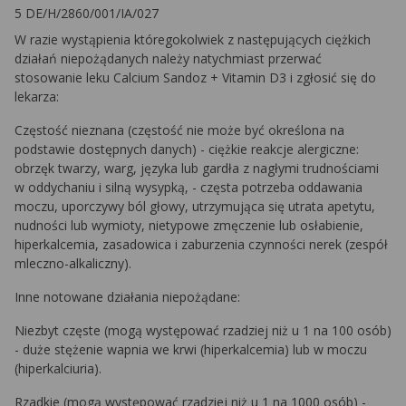
5 DE/H/2860/001/IA/027
W razie wystąpienia któregokolwiek z następujących ciężkich
działań niepożądanych należy natychmiast przerwać
stosowanie leku Calcium Sandoz + Vitamin D3 i zgłosić się do
lekarza:
Częstość nieznana (częstość nie może być określona na
podstawie dostępnych danych) - ciężkie reakcje alergiczne:
obrzęk twarzy, warg, języka lub gardła z nagłymi trudnościami
w oddychaniu i silną wysypką, - częsta potrzeba oddawania
moczu, uporczywy ból głowy, utrzymująca się utrata apetytu,
nudności lub wymioty, nietypowe zmęczenie lub osłabienie,
hiperkalcemia, zasadowica i zaburzenia czynności nerek (zespół
mleczno-alkaliczny).
Inne notowane działania niepożądane:
Niezbyt częste (mogą występować rzadziej niż u 1 na 100 osób)
- duże stężenie wapnia we krwi (hiperkalcemia) lub w moczu
(hiperkalciuria).
Rzadkie (mogą występować rzadziej niż u 1 na 1000 osób) -