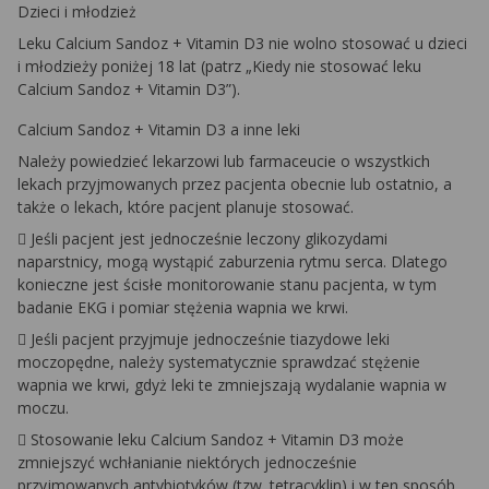
Dzieci i młodzież
Leku Calcium Sandoz + Vitamin D3 nie wolno stosować u dzieci
i młodzieży poniżej 18 lat (patrz „Kiedy nie stosować leku
Calcium Sandoz + Vitamin D3”).
Calcium Sandoz + Vitamin D3 a inne leki
Należy powiedzieć lekarzowi lub farmaceucie o wszystkich
lekach przyjmowanych przez pacjenta obecnie lub ostatnio, a
także o lekach, które pacjent planuje stosować.
 Jeśli pacjent jest jednocześnie leczony glikozydami
naparstnicy, mogą wystąpić zaburzenia rytmu serca. Dlatego
konieczne jest ścisłe monitorowanie stanu pacjenta, w tym
badanie EKG i pomiar stężenia wapnia we krwi.
 Jeśli pacjent przyjmuje jednocześnie tiazydowe leki
moczopędne, należy systematycznie sprawdzać stężenie
wapnia we krwi, gdyż leki te zmniejszają wydalanie wapnia w
moczu.
 Stosowanie leku Calcium Sandoz + Vitamin D3 może
zmniejszyć wchłanianie niektórych jednocześnie
przyjmowanych antybiotyków (tzw. tetracyklin) i w ten sposób