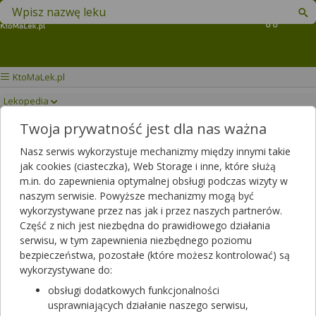
Znajdź lek w swojej okolicy
Koszyk
KtoMaLek.pl
Lekopedia
Twoja prywatność jest dla nas ważna
CALCIUM SANDOZ +
Drukuj/Zapisz
Nasz serwis wykorzystuje mechanizmy między innymi takie
WITAMIN D3
jak cookies (ciasteczka), Web Storage i inne, które służą
m.in. do zapewnienia optymalnej obsługi podczas wizyty w
naszym serwisie. Powyższe mechanizmy mogą być
wykorzystywane przez nas jak i przez naszych partnerów.
Część z nich jest niezbędna do prawidłowego działania
serwisu, w tym zapewnienia niezbędnego poziomu
bezpieczeństwa, pozostałe (które możesz kontrolować) są
wykorzystywane do:
obsługi dodatkowych funkcjonalności
usprawniających działanie naszego serwisu,