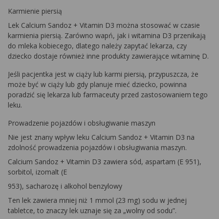
Karmienie piersią
Lek Calcium Sandoz + Vitamin D3 można stosować w czasie
karmienia piersią. Zarówno wapń, jak i witamina D3 przenikają
do mleka kobiecego, dlatego należy zapytać lekarza, czy
dziecko dostaje również inne produkty zawierające witaminę D.
Jeśli pacjentka jest w ciąży lub karmi piersią, przypuszcza, że
może być w ciąży lub gdy planuje mieć dziecko, powinna
poradzić się lekarza lub farmaceuty przed zastosowaniem tego
leku.
Prowadzenie pojazdów i obsługiwanie maszyn
Nie jest znany wpływ leku Calcium Sandoz + Vitamin D3 na
zdolność prowadzenia pojazdów i obsługiwania maszyn.
Calcium Sandoz + Vitamin D3 zawiera sód, aspartam (E 951),
sorbitol, izomalt (E
953), sacharozę i alkohol benzylowy
Ten lek zawiera mniej niż 1 mmol (23 mg) sodu w jednej
tabletce, to znaczy lek uznaje się za „wolny od sodu”.