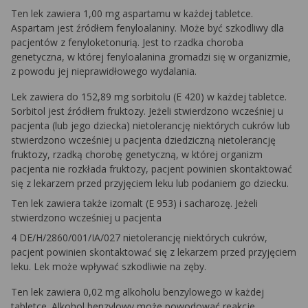
Ten lek zawiera 1,00 mg aspartamu w każdej tabletce.
Aspartam jest źródłem fenyloalaniny. Może być szkodliwy dla
pacjentów z fenyloketonurią. Jest to rzadka choroba
genetyczna, w której fenyloalanina gromadzi się w organizmie,
z powodu jej nieprawidłowego wydalania.
Lek zawiera do 152,89 mg sorbitolu (E 420) w każdej tabletce.
Sorbitol jest źródłem fruktozy. Jeżeli stwierdzono wcześniej u
pacjenta (lub jego dziecka) nietolerancję niektórych cukrów lub
stwierdzono wcześniej u pacjenta dziedziczną nietolerancję
fruktozy, rzadką chorobę genetyczną, w której organizm
pacjenta nie rozkłada fruktozy, pacjent powinien skontaktować
się z lekarzem przed przyjęciem leku lub podaniem go dziecku.
Ten lek zawiera także izomalt (E 953) i sacharozę. Jeżeli
stwierdzono wcześniej u pacjenta
4 DE/H/2860/001/IA/027 nietolerancję niektórych cukrów,
pacjent powinien skontaktować się z lekarzem przed przyjęciem
leku. Lek może wpływać szkodliwie na zęby.
Ten lek zawiera 0,02 mg alkoholu benzylowego w każdej
tabletce. Alkohol benzylowy może powodować reakcje