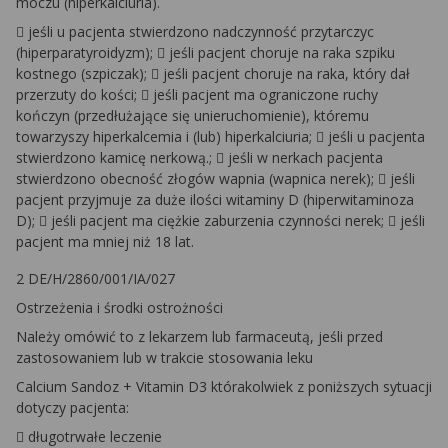
moczu (hiperkalciuria).
 jeśli u pacjenta stwierdzono nadczynność przytarczyc
(hiperparatyroidyzm);  jeśli pacjent choruje na raka szpiku
kostnego (szpiczak);  jeśli pacjent choruje na raka, który dał
przerzuty do kości;  jeśli pacjent ma ograniczone ruchy
kończyn (przedłużające się unieruchomienie), któremu
towarzyszy hiperkalcemia i (lub) hiperkalciuria;  jeśli u pacjenta
stwierdzono kamicę nerkową.;  jeśli w nerkach pacjenta
stwierdzono obecność złogów wapnia (wapnica nerek);  jeśli
pacjent przyjmuje za duże ilości witaminy D (hiperwitaminoza
D);  jeśli pacjent ma ciężkie zaburzenia czynności nerek;  jeśli
pacjent ma mniej niż 18 lat.
2 DE/H/2860/001/IA/027
Ostrzeżenia i środki ostrożności
Należy omówić to z lekarzem lub farmaceutą, jeśli przed
zastosowaniem lub w trakcie stosowania leku
Calcium Sandoz + Vitamin D3 którakolwiek z poniższych sytuacji
dotyczy pacjenta:
 długotrwałe leczenie