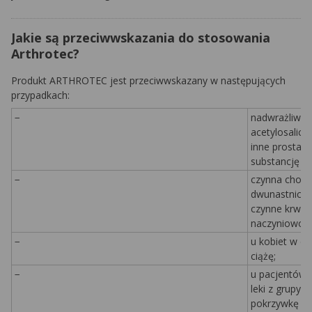
Jakie są przeciwwskazania do stosowania
Arthrotec?
Produkt ARTHROTEC jest przeciwwskazany w następujących
przypadkach:
−
nadwrażliwoś
acetylosalicy
inne prostagl
substancję p
−
czynna choro
dwunastnicy, 
czynne krwawi
naczyniowo
−
u kobiet w cz
ciążę;
−
u pacjentów, 
leki z grupy
pokrzywkę lub