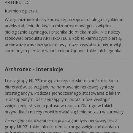
ARTHROTEC.
Karmienie piersią
W organizmie kobiety karmiącej mizoprostol ulega szybkiemu
przekształceniu do kwasu mizoprostolowego - związku
biologicznie czynnego, i przenika do mleka matki. Nie należy
stosować produktu ARTHROTEC u kobiet karmiących piersią,
ponieważ kwas mizoprostolowy może wywołać u niemowląt
karmionych piersią działania niepożądane, takie jak biegunka.
Arthrotec - interakcje
Leki z grupy NLPZ mogą zmniejszać skuteczność działania
diuretyków, ze względu na hamowanie nerkowej syntezy
prostaglandyn. Podczas jednoczesnego stosowania z lekami
moczopędnymi oszczędzającymi potas może wystąpić
zwiększenie stężenia potasu w osoczu. Dlatego w takich
przypadkach należy monitorować stężenie potasu w surowicy.
Ze względu na działanie na prostaglandyny nerkowe, leki z
grupy NLPZ, takie jak diklofenak, mogą zwiększać działania
nefrotoksyczne cyklosporyny. W przypadku jednoczesnego