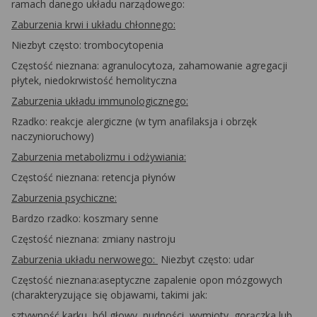
ramach danego układu narządowego:
Zaburzenia krwi i układu chłonnego:
Niezbyt często: trombocytopenia
Częstość nieznana: agranulocytoza, zahamowanie agregacji
płytek, niedokrwistość hemolityczna
Zaburzenia układu immunologicznego:
Rzadko: reakcje alergiczne (w tym anafilaksja i obrzęk
naczynioruchowy)
Zaburzenia metabolizmu i odżywiania:
Częstość nieznana: retencja płynów
Zaburzenia psychiczne:
Bardzo rzadko: koszmary senne
Częstość nieznana: zmiany nastroju
Zaburzenia układu nerwowego:
Niezbyt często: udar
Częstość nieznana:aseptyczne zapalenie opon mózgowych
(charakteryzujące się objawami, takimi jak:
sztywność karku, ból głowy, nudności, wymioty, gorączka lub