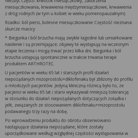
Niezbyt często: krwotok miesiączkowy, zaburzenia
miesiączkowania, krwawienia międzymiesiączkowe, krwawienia
z dróg rodnych (w tym u kobiet w wieku pomenopauzalnym)
Rzadko: ból piersi, bolesne miesiączkowanie Częstość nieznana:
skurcze macicy
* Biegunka i ból brzucha mają zwykle łagodne lub umiarkowane
nasilenie i są przemijające; objawy te występują na wczesnym
etapie leczenia i mogą trwać przez kilka dni. Biegunka i ból
brzucha ustępują spontanicznie w trakcie trwania terapii
produktem ARTHROTEC.
U pacjentów w wieku 65 lat i starszych profil działań
niepożądanych mizoprostolu+diklofenaku był zbliżony do profilu
u młodszych pacjentów. Jedyną kliniczną różnicą było to, że
pacjenci w wieku 65 lat i starsi wykazywali mniejszą tolerancję
w stosunku do działań niepożądanych dotyczących żołądka i
jelit, związanych ze stosowaniem diklofenaku+mizoprostolu
podawanego trzy razy na dobę.
Po wprowadzeniu produktu do obrotu obserwowano
następujące działania niepożądane, które zostały
uporządkowane według względnej częstości występowania w