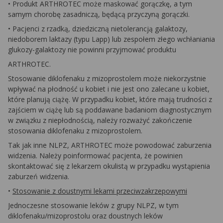
•
Produkt ARTHROTEC może maskować gorączkę, a tym
samym chorobę zasadniczą, będącą przyczyną gorączki.
•
Pacjenci z rzadką, dziedziczną nietolerancją galaktozy,
niedoborem laktazy (typu Lapp) lub zespołem złego wchłaniania
glukozy-galaktozy nie powinni przyjmować produktu
ARTHROTEC.
Stosowanie diklofenaku z mizoprostolem może niekorzystnie
wpływać na płodność u kobiet i nie jest ono zalecane u kobiet,
które planują ciążę. W przypadku kobiet, które mają trudności z
zajściem w ciążę lub są poddawane badaniom diagnostycznym
w związku z niepłodnością, należy rozważyć zakończenie
stosowania diklofenaku z mizoprostolem.
Tak jak inne NLPZ, ARTHROTEC może powodować zaburzenia
widzenia. Należy poinformować pacjenta, że powinien
skontaktować się z lekarzem okulistą w przypadku wystąpienia
zaburzeń widzenia.
•
Stosowanie z doustnymi lekami przeciwzakrzepowymi
Jednoczesne stosowanie leków z grupy NLPZ, w tym
diklofenaku/mizoprostolu oraz doustnych leków