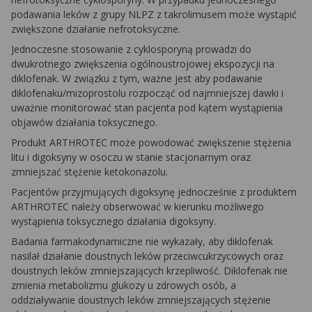
podawania leków z grupy NLPZ z takrolimusem może wystąpić
zwiększone działanie nefrotoksyczne.
Jednoczesne stosowanie z cyklosporyną prowadzi do
dwukrotnego zwiększenia ogólnoustrojowej ekspozycji na
diklofenak. W związku z tym, ważne jest aby podawanie
diklofenaku/mizoprostolu rozpocząć od najmniejszej dawki i
uważnie monitorować stan pacjenta pod kątem wystąpienia
objawów działania toksycznego.
Produkt ARTHROTEC może powodować zwiększenie stężenia
litu i digoksyny w osoczu w stanie stacjonarnym oraz
zmniejszać stężenie ketokonazolu.
Pacjentów przyjmujących digoksynę jednocześnie z produktem
ARTHROTEC należy obserwować w kierunku możliwego
wystąpienia toksycznego działania digoksyny.
Badania farmakodynamiczne nie wykazały, aby diklofenak
nasilał działanie doustnych leków przeciwcukrzycowych oraz
doustnych leków zmniejszających krzepliwość. Diklofenak nie
zmienia metabolizmu glukozy u zdrowych osób, a
oddziaływanie doustnych leków zmniejszających stężenie