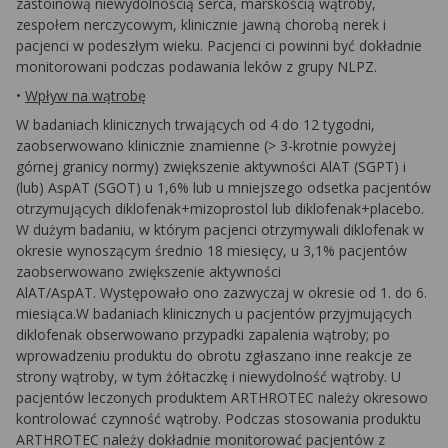
zastoinową niewydolnością serca, marskością wątroby,
zespołem nerczycowym, klinicznie jawną chorobą nerek i
pacjenci w podeszłym wieku. Pacjenci ci powinni być dokładnie
monitorowani podczas podawania leków z grupy NLPZ.
•
Wpływ na wątrobę
W badaniach klinicznych trwających od 4 do 12 tygodni,
zaobserwowano klinicznie znamienne (> 3-krotnie powyżej
górnej granicy normy) zwiększenie aktywności AlAT (SGPT) i
(lub) AspAT (SGOT) u 1,6% lub u mniejszego odsetka pacjentów
otrzymujących diklofenak+mizoprostol lub diklofenak+placebo.
W dużym badaniu, w którym pacjenci otrzymywali diklofenak w
okresie wynoszącym średnio 18 miesięcy, u 3,1% pacjentów
zaobserwowano zwiększenie aktywności
AlAT/AspAT. Występowało ono zazwyczaj w okresie od 1. do 6.
miesiąca.W badaniach klinicznych u pacjentów przyjmujących
diklofenak obserwowano przypadki zapalenia wątroby; po
wprowadzeniu produktu do obrotu zgłaszano inne reakcje ze
strony wątroby, w tym żółtaczkę i niewydolność wątroby. U
pacjentów leczonych produktem ARTHROTEC należy okresowo
kontrolować czynność wątroby. Podczas stosowania produktu
ARTHROTEC należy dokładnie monitorować pacjentów z