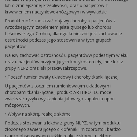
lub o zmniejszonej krzepliwości, oraz u pacjentów z
krwawieniem naczyniowo-mózgowym w wywiadzie.
Produkt może zaostrzać objawy choroby u pacjentów z
wrzodziejącym zapaleniem jelita grubego lub chorobą
Leśniowskiego-Crohna, dlatego konieczne jest zachowanie
ostrożności podczas jego stosowania w tych grupach
pacjentów.
Należy zachować ostrożność u pacjentóww podeszłym wieku
oraz u pacjentów przyjmujących kortykosteroidy, inne leki z
grupy NLPZ oraz leki przeciwzakrzepowe.
•
Toczeń rumieniowaty układowy i choroby tkanki łącznej
U pacjentów z toczniem rumieniowatym układowym i
chorobami tkanki łącznej, produkt ARTHROTEC może
zwiększać ryzyko wystąpienia jałowego zapalenia opon
mózgowych.
•
Wpływ na skórę, reakcje skórne
Podczas stosowania leków z grupy NLPZ, w tym produktu
złożonego zawierającego diklofenak i mizoprostol, bardzo
rzadko obserwowano ciężkie reakcje skórne, niektóre