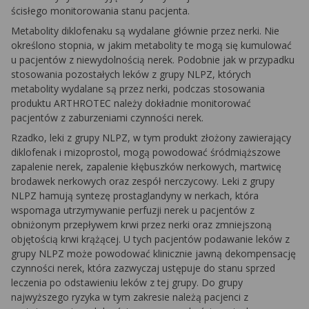
ścisłego monitorowania stanu pacjenta.
Metabolity diklofenaku są wydalane głównie przez nerki. Nie
określono stopnia, w jakim metabolity te mogą się kumulować
u pacjentów z niewydolnością nerek. Podobnie jak w przypadku
stosowania pozostałych leków z grupy NLPZ, których
metabolity wydalane są przez nerki, podczas stosowania
produktu ARTHROTEC należy dokładnie monitorować
pacjentów z zaburzeniami czynności nerek.
Rzadko, leki z grupy NLPZ, w tym produkt złożony zawierający
diklofenak i mizoprostol, mogą powodować śródmiąższowe
zapalenie nerek, zapalenie kłębuszków nerkowych, martwicę
brodawek nerkowych oraz zespół nerczycowy. Leki z grupy
NLPZ hamują syntezę prostaglandyny w nerkach, która
wspomaga utrzymywanie perfuzji nerek u pacjentów z
obniżonym przepływem krwi przez nerki oraz zmniejszoną
objętością krwi krążącej. U tych pacjentów podawanie leków z
grupy NLPZ może powodować klinicznie jawną dekompensację
czynności nerek, która zazwyczaj ustępuje do stanu sprzed
leczenia po odstawieniu leków z tej grupy. Do grupy
najwyższego ryzyka w tym zakresie należą pacjenci z