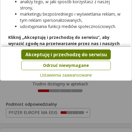
analizy tego, w jaki sposób korzystasz z naszej
strony,
marketingu bezpośredniego i wyświetlania reklam, w
tym reklam spersonalizowanych,
udostępniania funkcji mediów społecznościowych.
Rezerwuj
Kliknij „Akceptuję i przechodzę do serwisu”, aby
wyrazić zgodę na przetwarzanie przez nas i naszych
Arthrotec
partnerów Twoich danych w powyższych celach.
Akceptuję i przechodzę do serwisu
tabletki
|
50mg+200mcg
| 20 tabl.
Pamiętaj, że wyrażenie zgody jest dobrowolne, a wyrażoną
lek na receptę
zgodę możesz w każdej chwili cofnąć, możesz też wycofać
Odrzuć niewymagane
Cena zależna od apteki
zgodę na przetwarzanie Twoich danych tylko w niektórych
Ustawienia zaawansowane
celach. Jeżeli chcesz dowiedzieć się więcej lub chcesz
przeprowadzić konfigurację szczegółową, to możesz tego
Trudno dostępny w aptekach
dokonać za pomocą „Ustawień zaawansowanych”.
Więcej informacji na temat wykorzystywania narzędzi
zewnętrznych w naszym serwisie znajdziesz w
Regulaminie
Podmiot odpowiedzialny
Serwisu
.
PFIZER EUROPE MA EEIG