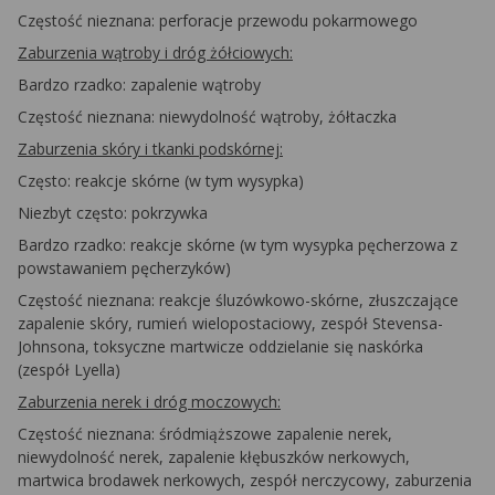
Częstość nieznana: perforacje przewodu pokarmowego
Zaburzenia wątroby i dróg żółciowych:
Bardzo rzadko: zapalenie wątroby
Częstość nieznana: niewydolność wątroby, żółtaczka
Zaburzenia skóry i tkanki podskórnej:
Często: reakcje skórne (w tym wysypka)
Niezbyt często: pokrzywka
Bardzo rzadko: reakcje skórne (w tym wysypka pęcherzowa z
powstawaniem pęcherzyków)
Częstość nieznana: reakcje śluzówkowo-skórne, złuszczające
zapalenie skóry, rumień wielopostaciowy, zespół Stevensa-
Johnsona, toksyczne martwicze oddzielanie się naskórka
(zespół Lyella)
Zaburzenia nerek i dróg moczowych:
Częstość nieznana: śródmiąższowe zapalenie nerek,
niewydolność nerek, zapalenie kłębuszków nerkowych,
martwica brodawek nerkowych, zespół nerczycowy, zaburzenia