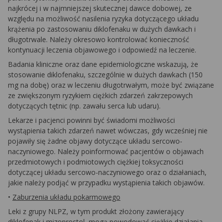
najkrócej i w najmniejszej skutecznej dawce dobowej, ze
względu na możliwość nasilenia ryzyka dotyczącego układu
krążenia po zastosowaniu diklofenaku w dużych dawkach i
długotrwale. Należy okresowo kontrolować konieczność
kontynuacji leczenia objawowego i odpowiedź na leczenie.
Badania kliniczne oraz dane epidemiologiczne wskazują, że
stosowanie diklofenaku, szczególnie w dużych dawkach (150
mg na dobę) oraz w leczeniu długotrwałym, może być związane
ze zwiększonym ryzykiem ciężkich zdarzeń zakrzepowych
dotyczących tętnic (np. zawału serca lub udaru).
Lekarze i pacjenci powinni być świadomi możliwości
wystąpienia takich zdarzeń nawet wówczas, gdy wcześniej nie
pojawiły się żadne objawy dotyczące układu sercowo-
naczyniowego. Należy poinformować pacjentów o objawach
przedmiotowych i podmiotowych ciężkiej toksyczności
dotyczącej układu sercowo-naczyniowego oraz o działaniach,
jakie należy podjąć w przypadku wystąpienia takich objawów.
•
Zaburzenia układu pokarmowego
Leki z grupy NLPZ, w tym produkt złożony zawierający
diklofenak i mizoprostol, mogą powodować ciężkie działania