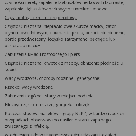
czynności nerek, zapalenie kłębuszków nerkowych błoniaste,
zapalenie kłębuszków nerkowych submikroskopowe
Ciąża, połóg i okres okołoporodowy:
Częstość nieznana: nieprawidłowe skurcze macicy, zator
płynem owodniowym, obumarcie płodu, poronienie niepełne,
poród przedwczesny, łożysko zatrzymane, pęknięcie lub
perforacja macicy
Zaburzenia układu rozrodczego i piersi:
Częstość nieznana: krwotok z macicy, obniżenie płodności u
kobiet
Wady wrodzone, choroby rodzinne i genetyczne:
Rzadko: wady wrodzone
Zaburzenia ogólne i stany w miejscu podania:
Niezbyt często: dreszcze, gorączka, obrzęk
Podczas stosowania leków z grupy NLPZ, w bardzo rzadkich
przypadkach obserwowano nasilenie stanu zapalnego
związanego z infekcją.
W odniesieniu do
względnej częstości zgłaszania
działań