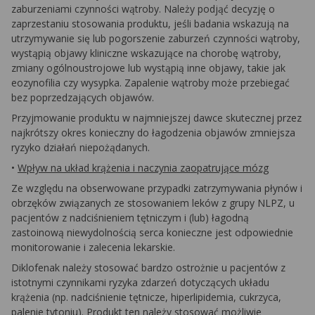
zaburzeniami czynności wątroby. Należy podjąć decyzję o
zaprzestaniu stosowania produktu, jeśli badania wskazują na
utrzymywanie się lub pogorszenie zaburzeń czynności wątroby,
wystąpią objawy kliniczne wskazujące na chorobę wątroby,
zmiany ogólnoustrojowe lub wystąpią inne objawy, takie jak
eozynofilia czy wysypka. Zapalenie wątroby może przebiegać
bez poprzedzających objawów.
Przyjmowanie produktu w najmniejszej dawce skutecznej przez
najkrótszy okres konieczny do łagodzenia objawów zmniejsza
ryzyko działań niepożądanych.
•
Wpływ na układ krążenia i naczynia zaopatrujące mózg
Ze względu na obserwowane przypadki zatrzymywania płynów i
obrzęków związanych ze stosowaniem leków z grupy NLPZ, u
pacjentów z nadciśnieniem tętniczym i (lub) łagodną
zastoinową niewydolnością serca konieczne jest odpowiednie
monitorowanie i zalecenia lekarskie.
Diklofenak należy stosować bardzo ostrożnie u pacjentów z
istotnymi czynnikami ryzyka zdarzeń dotyczących układu
krążenia (np. nadciśnienie tętnicze, hiperlipidemia, cukrzyca,
palenie tytoniu). Produkt ten należy stosować możliwie