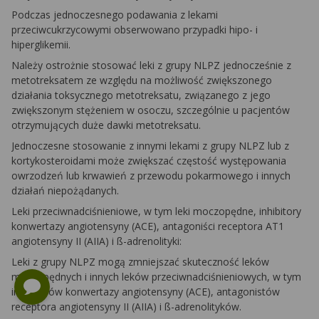
Podczas jednoczesnego podawania z lekami
przeciwcukrzycowymi obserwowano przypadki hipo- i
hiperglikemii.
Należy ostrożnie stosować leki z grupy NLPZ jednocześnie z
metotreksatem ze względu na możliwość zwiększonego
działania toksycznego metotreksatu, związanego z jego
zwiększonym stężeniem w osoczu, szczególnie u pacjentów
otrzymujących duże dawki metotreksatu.
Jednoczesne stosowanie z innymi lekami z grupy NLPZ lub z
kortykosteroidami może zwiększać częstość występowania
owrzodzeń lub krwawień z przewodu pokarmowego i innych
działań niepożądanych.
Leki przeciwnadciśnieniowe, w tym leki moczopędne, inhibitory
konwertazy angiotensyny (ACE), antagoniści receptora AT1
angiotensyny II (AIIA) i ß-adrenolityki:
Leki z grupy NLPZ mogą zmniejszać skuteczność leków
moczopędnych i innych leków przeciwnadciśnieniowych, w tym
inhibitorów konwertazy angiotensyny (ACE), antagonistów
receptora angiotensyny II (AIIA) i ß-adrenolityków.