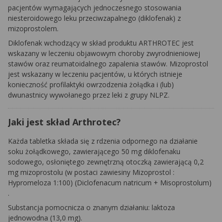
pacjentów wymagających jednoczesnego stosowania
niesteroidowego leku przeciwzapalnego (diklofenak) z
mizoprostolem.
Diklofenak wchodzący w skład produktu ARTHROTEC jest
wskazany w leczeniu objawowym choroby zwyrodnieniowej
stawów oraz reumatoidalnego zapalenia stawów. Mizoprostol
jest wskazany w leczeniu pacjentów, u których istnieje
konieczność profilaktyki owrzodzenia żołądka i (lub)
dwunastnicy wywołanego przez leki z grupy NLPZ.
Jaki jest skład Arthrotec?
Każda tabletka składa się z rdzenia odpornego na działanie
soku żołądkowego, zawierającego 50 mg diklofenaku
sodowego, osłoniętego zewnętrzną otoczką zawierającą 0,2
mg mizoprostolu (w postaci zawiesiny Mizoprostol :
Hypromeloza 1:100)
(Diclofenacum natricum + Misoprostolum)
.
Substancja pomocnicza o znanym działaniu: laktoza
jednowodna (13,0 mg).