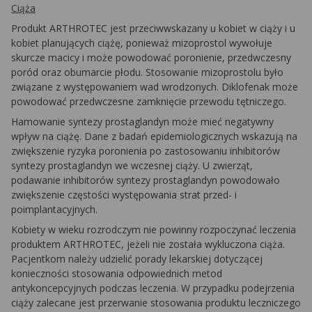
Ciąża
Produkt ARTHROTEC jest przeciwwskazany u kobiet w ciąży i u
kobiet planujących ciążę, ponieważ mizoprostol wywołuje
skurcze macicy i może powodować poronienie, przedwczesny
poród oraz obumarcie płodu. Stosowanie mizoprostolu było
związane z występowaniem wad wrodzonych. Diklofenak może
powodować przedwczesne zamknięcie przewodu tętniczego.
Hamowanie syntezy prostaglandyn może mieć negatywny
wpływ na ciążę. Dane z badań epidemiologicznych wskazują na
zwiększenie ryzyka poronienia po zastosowaniu inhibitorów
syntezy prostaglandyn we wczesnej ciąży. U zwierząt,
podawanie inhibitorów syntezy prostaglandyn powodowało
zwiększenie częstości występowania strat przed- i
poimplantacyjnych.
Kobiety w wieku rozrodczym nie powinny rozpoczynać leczenia
produktem ARTHROTEC, jeżeli nie została wykluczona ciąża.
Pacjentkom należy udzielić porady lekarskiej dotyczącej
konieczności stosowania odpowiednich metod
antykoncepcyjnych podczas leczenia. W przypadku podejrzenia
ciąży zalecane jest przerwanie stosowania produktu leczniczego