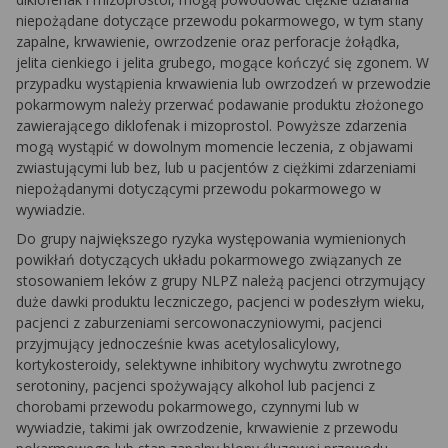
niepożądane dotyczące przewodu pokarmowego, w tym stany
zapalne, krwawienie, owrzodzenie oraz perforacje żołądka,
jelita cienkiego i jelita grubego, mogące kończyć się zgonem. W
przypadku wystąpienia krwawienia lub owrzodzeń w przewodzie
pokarmowym należy przerwać podawanie produktu złożonego
zawierającego diklofenak i mizoprostol. Powyższe zdarzenia
mogą wystąpić w dowolnym momencie leczenia, z objawami
zwiastującymi lub bez, lub u pacjentów z ciężkimi zdarzeniami
niepożądanymi dotyczącymi przewodu pokarmowego w
wywiadzie.
Do grupy największego ryzyka występowania wymienionych
powikłań dotyczących układu pokarmowego związanych ze
stosowaniem leków z grupy NLPZ należą pacjenci otrzymujący
duże dawki produktu leczniczego, pacjenci w podeszłym wieku,
pacjenci z zaburzeniami sercowonaczyniowymi, pacjenci
przyjmujący jednocześnie kwas acetylosalicylowy,
kortykosteroidy, selektywne inhibitory wychwytu zwrotnego
serotoniny, pacjenci spożywający alkohol lub pacjenci z
chorobami przewodu pokarmowego, czynnymi lub w
wywiadzie, takimi jak owrzodzenie, krwawienie z przewodu