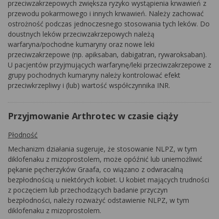
przeciwzakrzepowych zwiększa ryzyko wystąpienia krwawień z
przewodu pokarmowego i innych krwawień. Należy zachować
ostrożność podczas jednoczesnego stosowania tych leków. Do
doustnych leków przeciwzakrzepowych należą
warfaryna/pochodne kumaryny oraz nowe leki
przeciwzakrzepowe (np. apiksaban, dabigatran, rywaroksaban).
U pacjentów przyjmujących warfarynę/leki przeciwzakrzepowe z
grupy pochodnych kumaryny należy kontrolować efekt
przeciwkrzepliwy i (lub) wartość współczynnika INR.
Przyjmowanie Arthrotec w czasie ciąży
Płodność
Mechanizm działania sugeruje, że stosowanie NLPZ, w tym
diklofenaku z mizoprostolem, może opóźnić lub uniemożliwić
pękanie pęcherzyków Graafa, co wiązano z odwracalną
bezpłodnością u niektórych kobiet. U kobiet mających trudności
z poczęciem lub przechodzących badanie przyczyn
bezpłodności, należy rozważyć odstawienie NLPZ, w tym
diklofenaku z mizoprostolem.