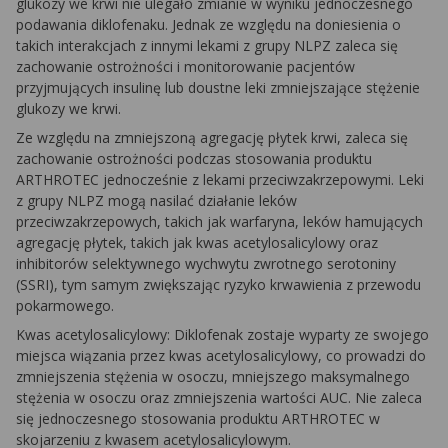
glukozy we krwi nie ulegało zmianie w wyniku jednoczesnego
podawania diklofenaku. Jednak ze względu na doniesienia o
takich interakcjach z innymi lekami z grupy NLPZ zaleca się
zachowanie ostrożności i monitorowanie pacjentów
przyjmujących insulinę lub doustne leki zmniejszające stężenie
glukozy we krwi.
Ze względu na zmniejszoną agregację płytek krwi, zaleca się
zachowanie ostrożności podczas stosowania produktu
ARTHROTEC jednocześnie z lekami przeciwzakrzepowymi. Leki
z grupy NLPZ mogą nasilać działanie leków
przeciwzakrzepowych, takich jak warfaryna, leków hamujących
agregację płytek, takich jak kwas acetylosalicylowy oraz
inhibitorów selektywnego wychwytu zwrotnego serotoniny
(SSRI), tym samym zwiększając ryzyko krwawienia z przewodu
pokarmowego.
Kwas acetylosalicylowy:
Diklofenak zostaje wyparty ze swojego
miejsca wiązania przez kwas acetylosalicylowy, co prowadzi do
zmniejszenia stężenia w osoczu, mniejszego maksymalnego
stężenia w osoczu oraz zmniejszenia wartości AUC. Nie zaleca
się jednoczesnego stosowania produktu ARTHROTEC w
skojarzeniu z kwasem acetylosalicylowym.