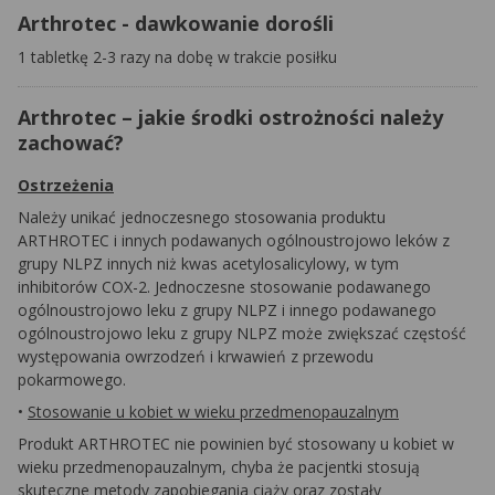
Arthrotec - dawkowanie dorośli
1 tabletkę 2-3 razy na dobę w trakcie posiłku
Arthrotec – jakie środki ostrożności należy
zachować?
Ostrzeżenia
Należy unikać jednoczesnego stosowania produktu
ARTHROTEC i innych podawanych ogólnoustrojowo leków z
grupy NLPZ innych niż kwas acetylosalicylowy, w tym
inhibitorów COX-2. Jednoczesne stosowanie podawanego
ogólnoustrojowo leku z grupy NLPZ i innego podawanego
ogólnoustrojowo leku z grupy NLPZ może zwiększać częstość
występowania owrzodzeń i krwawień z przewodu
pokarmowego.
•
Stosowanie u kobiet w wieku przedmenopauzalnym
Produkt ARTHROTEC nie powinien być stosowany u kobiet w
wieku przedmenopauzalnym, chyba że pacjentki stosują
skuteczne metody zapobiegania ciąży oraz zostały