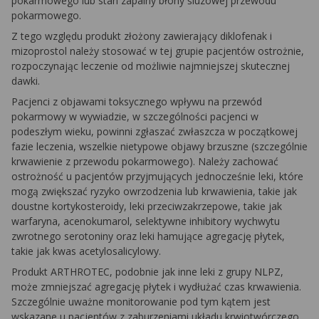
pokarmowego lub stan zapalny błony śluzowej przewodu
pokarmowego.
Z tego względu produkt złożony zawierający diklofenak i
mizoprostol należy stosować w tej grupie pacjentów ostrożnie,
rozpoczynając leczenie od możliwie najmniejszej skutecznej
dawki.
Pacjenci z objawami toksycznego wpływu na przewód
pokarmowy w wywiadzie, w szczególności pacjenci w
podeszłym wieku, powinni zgłaszać zwłaszcza w początkowej
fazie leczenia, wszelkie nietypowe objawy brzuszne (szczególnie
krwawienie z przewodu pokarmowego). Należy zachować
ostrożność u pacjentów przyjmujących jednocześnie leki, które
mogą zwiększać ryzyko owrzodzenia lub krwawienia, takie jak
doustne kortykosteroidy, leki przeciwzakrzepowe, takie jak
warfaryna, acenokumarol, selektywne inhibitory wychwytu
zwrotnego serotoniny oraz leki hamujące agregację płytek,
takie jak kwas acetylosalicylowy.
Produkt ARTHROTEC, podobnie jak inne leki z grupy NLPZ,
może zmniejszać agregację płytek i wydłużać czas krwawienia.
Szczególnie uważne monitorowanie pod tym kątem jest
wskazane u pacjentów z zaburzeniami układu krwiotwórczego