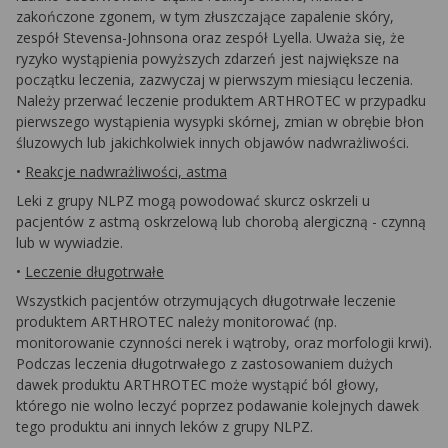
zakończone zgonem, w tym złuszczające zapalenie skóry,
zespół Stevensa-Johnsona oraz zespół Lyella. Uważa się, że
ryzyko wystąpienia powyższych zdarzeń jest największe na
początku leczenia, zazwyczaj w pierwszym miesiącu leczenia.
Należy przerwać leczenie produktem ARTHROTEC w przypadku
pierwszego wystąpienia wysypki skórnej, zmian w obrębie błon
śluzowych lub jakichkolwiek innych objawów nadwrażliwości.
•
Reakcje nadwrażliwości, astma
Leki z grupy NLPZ mogą powodować skurcz oskrzeli u
pacjentów z astmą oskrzelową lub chorobą alergiczną - czynną
lub w wywiadzie.
•
Leczenie długotrwałe
Wszystkich pacjentów otrzymujących długotrwałe leczenie
produktem ARTHROTEC należy monitorować (np.
monitorowanie czynności nerek i wątroby, oraz morfologii krwi).
Podczas leczenia długotrwałego z zastosowaniem dużych
dawek produktu ARTHROTEC może wystąpić ból głowy,
którego nie wolno leczyć poprzez podawanie kolejnych dawek
tego produktu ani innych leków z grupy NLPZ.