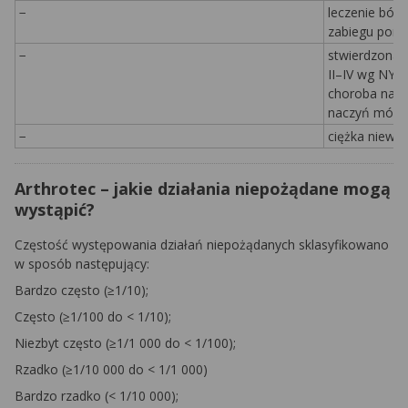
−
leczenie ból
zabiegu pomo
−
stwierdzona 
II–IV wg NYH
choroba nacz
naczyń mózg
−
ciężka niewyd
Arthrotec – jakie działania niepożądane mogą
wystąpić?
Częstość występowania działań niepożądanych sklasyfikowano
w sposób następujący:
Bardzo często (≥1/10);
Często (≥1/100 do < 1/10);
Niezbyt często (≥1/1 000 do < 1/100);
Rzadko (≥1/10 000 do < 1/1 000)
Bardzo rzadko (< 1/10 000);