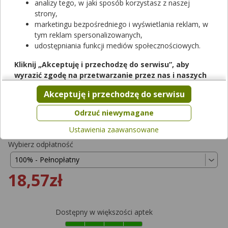
analizy tego, w jaki sposób korzystasz z naszej
strony,
marketingu bezpośredniego i wyświetlania reklam, w
tym reklam spersonalizowanych,
udostępniania funkcji mediów społecznościowych.
Rezerwuj
Kliknij „Akceptuję i przechodzę do serwisu”, aby
wyrazić zgodę na przetwarzanie przez nas i naszych
Zyrtec
partnerów Twoich danych w powyższych celach.
Akceptuję i przechodzę do serwisu
krople doustne, roztwór
|
10 mg/ml
| 20 ml
Pamiętaj, że wyrażenie zgody jest dobrowolne, a wyrażoną
lek na receptę
|
refundowany
|
65+
|
Dziecko
zgodę możesz w każdej chwili cofnąć, możesz też wycofać
Odrzuć niewymagane
od 0,00 zł do 18,57 zł
zgodę na przetwarzanie Twoich danych tylko w niektórych
Ustawienia zaawansowane
celach. Jeżeli chcesz dowiedzieć się więcej lub chcesz
przeprowadzić konfigurację szczegółową, to możesz tego
Wybierz odpłatność
dokonać za pomocą „Ustawień zaawansowanych”.
Więcej informacji na temat wykorzystywania narzędzi
18,57zł
zewnętrznych w naszym serwisie znajdziesz w
Regulaminie
Serwisu
.
Dostępny w większości aptek