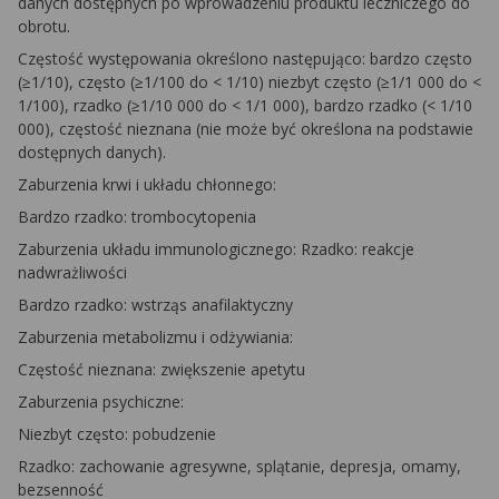
danych dostępnych po wprowadzeniu produktu leczniczego do
obrotu.
Częstość występowania określono następująco: bardzo często
(≥1/10), często (≥1/100 do < 1/10) niezbyt często (≥1/1 000 do <
1/100), rzadko (≥1/10 000 do < 1/1 000), bardzo rzadko (< 1/10
000), częstość nieznana (nie może być określona na podstawie
dostępnych danych).
Zaburzenia krwi i układu chłonnego:
Bardzo rzadko: trombocytopenia
Zaburzenia układu immunologicznego:
Rzadko: reakcje
nadwrażliwości
Bardzo rzadko: wstrząs anafilaktyczny
Zaburzenia metabolizmu i odżywiania:
Częstość nieznana: zwiększenie apetytu
Zaburzenia psychiczne:
Niezbyt często: pobudzenie
Rzadko: zachowanie agresywne, splątanie, depresja, omamy,
bezsenność