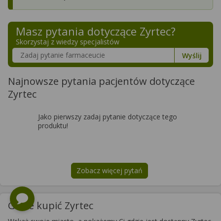
Masz pytania dotyczące
Zyrtec
?
Skorzystaj z wiedzy specjalistów
Szukaj w poradnikach o zdrowiu
Wyślij
Najnowsze pytania pacjentów dotyczące
Zyrtec
Jako pierwszy zadaj pytanie dotyczące tego
produktu!
Zobacz więcej pytań
na temat
Zyrtec
Gdzie kupić Zyrtec