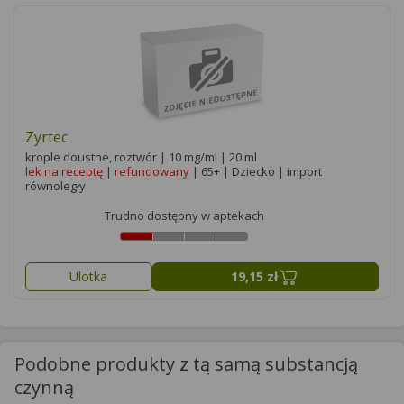
Zyrtec
krople doustne, roztwór | 10 mg/ml | 20 ml
lek na receptę
|
refundowany
| 65+ | Dziecko | import
równoległy
Trudno dostępny w aptekach
Ulotka
19,15 zł
Podobne produkty z tą samą substancją
czynną