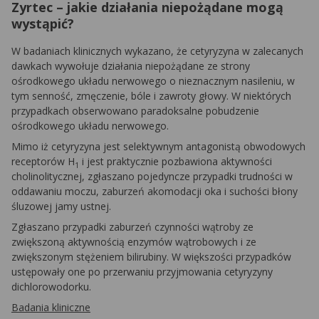
Zyrtec – jakie działania niepożądane mogą
wystąpić?
W badaniach klinicznych wykazano, że cetyryzyna w zalecanych
dawkach wywołuje działania niepożądane ze strony
ośrodkowego układu nerwowego o nieznacznym nasileniu, w
tym senność, zmęczenie, bóle i zawroty głowy. W niektórych
przypadkach obserwowano paradoksalne pobudzenie
ośrodkowego układu nerwowego.
Mimo iż cetyryzyna jest selektywnym antagonistą obwodowych
receptorów H
i jest praktycznie pozbawiona aktywności
1
cholinolitycznej, zgłaszano pojedyncze przypadki trudności w
oddawaniu moczu, zaburzeń akomodacji oka i suchości błony
śluzowej jamy ustnej.
Zgłaszano przypadki zaburzeń czynności wątroby ze
zwiększoną aktywnością enzymów wątrobowych i ze
zwiększonym stężeniem bilirubiny. W większości przypadków
ustępowały one po przerwaniu przyjmowania cetyryzyny
dichlorowodorku.
Badania kliniczne