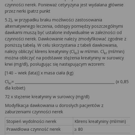
czynności nerek. Ponieważ cetyryzyna jest wydalana głównie
przez nerki (patrz punkt
5.2), w przypadku braku możliwości zastosowania
alternatywnego leczenia, odstępy pomiędzy poszczególnymi
dawkami muszą być ustalone indywidualnie w zależności od
czynności nerek. Dawkowanie należy zmodyfikować zgodnie z
poniższą tabelą. W celu skorzystania z tabeli dawkowania,
należy obliczyć klirens kreatyniny (Cl
) w ml/min. Cl
(ml/min)
kr
kr
można obliczyć na podstawie stężenia kreatyniny w surowicy
krwi (mg/dl), posługując się następującym wzorem:
[140 – wiek (lata)] x masa ciała (kg)
Cl
= _______________________________________________________ (x 0,85
kr
dla kobiet)
72 x stężenie kreatyniny w surowicy (mg/dl)
Modyfikacja dawkowania u dorosłych pacjentów z
zaburzeniami czynności nerek
Stopień wydolności nerek
Klirens kreatyniny (ml/min)
Prawidłowa czynność nerek
≥ 80