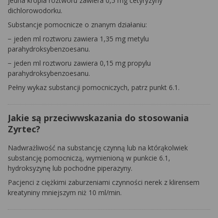
jedna kropla roztworu zawiera 0,5 mg cetyryzyny
dichlorowodorku.
Substancje pomocnicze o znanym działaniu:
− jeden ml roztworu zawiera 1,35 mg metylu
parahydroksybenzoesanu.
− jeden ml roztworu zawiera 0,15 mg propylu
parahydroksybenzoesanu.
Pełny wykaz substancji pomocniczych, patrz punkt 6.1.
Jakie są przeciwwskazania do stosowania
Zyrtec?
Nadwrażliwość na substancję czynną lub na którąkolwiek
substancję pomocniczą, wymienioną w punkcie 6.1,
hydroksyzynę lub pochodne piperazyny.
Pacjenci z ciężkimi zaburzeniami czynności nerek z klirensem
kreatyniny mniejszym niż 10 ml/min.