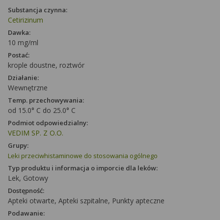
Substancja czynna:
Cetirizinum
Dawka:
10 mg/ml
Postać:
krople doustne, roztwór
Działanie:
Wewnętrzne
Temp. przechowywania:
od 15.0° C do 25.0° C
Podmiot odpowiedzialny:
VEDIM SP. Z O.O.
Grupy:
Leki przeciwhistaminowe do stosowania ogólnego
Typ produktu i informacja o imporcie dla leków:
Lek, Gotowy
Dostępność:
Apteki otwarte, Apteki szpitalne, Punkty apteczne
Podawanie: