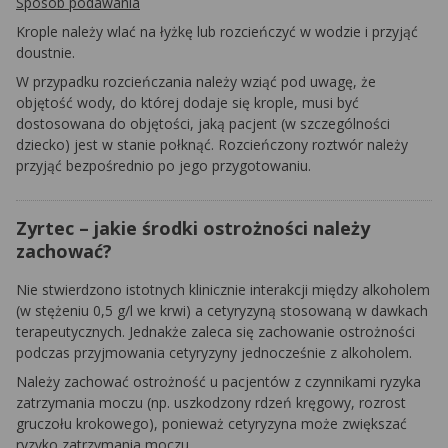
Sposób podawania
Krople należy wlać na łyżkę lub rozcieńczyć w wodzie i przyjąć
doustnie.
W przypadku rozcieńczania należy wziąć pod uwagę, że
objętość wody, do której dodaje się krople, musi być
dostosowana do objętości, jaką pacjent (w szczególności
dziecko) jest w stanie połknąć. Rozcieńczony roztwór należy
przyjąć bezpośrednio po jego przygotowaniu.
Zyrtec – jakie środki ostrożności należy
zachować?
Nie stwierdzono istotnych klinicznie interakcji między alkoholem
(w stężeniu 0,5 g/l we krwi) a cetyryzyną stosowaną w dawkach
terapeutycznych. Jednakże zaleca się zachowanie ostrożności
podczas przyjmowania cetyryzyny jednocześnie z alkoholem.
Należy zachować ostrożność u pacjentów z czynnikami ryzyka
zatrzymania moczu (np. uszkodzony rdzeń kręgowy, rozrost
gruczołu krokowego), ponieważ cetyryzyna może zwiększać
ryzyko zatrzymania moczu.