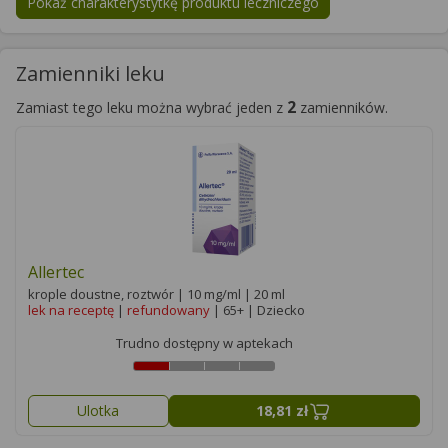
Pokaż charakterystytkę produktu leczniczego
Zamienniki leku
2
Zamiast tego leku można wybrać jeden z
zamienników.
Allertec
krople doustne, roztwór | 10 mg/ml | 20 ml
lek na receptę
|
refundowany
| 65+ | Dziecko
Trudno dostępny w aptekach
Ulotka
18,81 zł