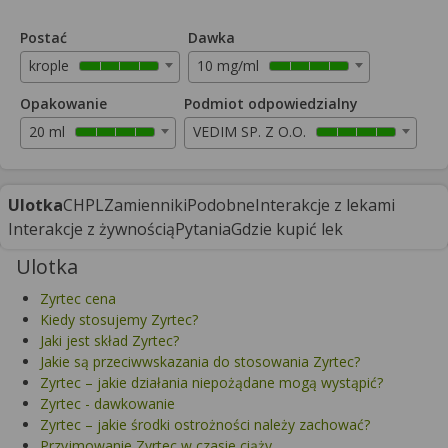
Postać
Dawka
krople
10 mg/ml
Opakowanie
Podmiot odpowiedzialny
20 ml
VEDIM SP. Z O.O.
Ulotka
CHPL
Zamienniki
Podobne
Interakcje z lekami
Interakcje z żywnością
Pytania
Gdzie kupić lek
Ulotka
Zyrtec cena
Kiedy stosujemy Zyrtec?
Jaki jest skład Zyrtec?
Jakie są przeciwwskazania do stosowania Zyrtec?
Zyrtec – jakie działania niepożądane mogą wystąpić?
Zyrtec - dawkowanie
Zyrtec – jakie środki ostrożności należy zachować?
Przyjmowanie Zyrtec w czasie ciąży